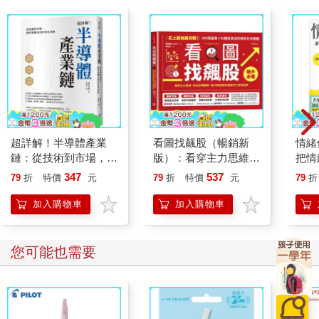
其次是差異性。
不同市場與商品的乖離率區間不同。一般而言，±10%∼±15% 常
被視為超買與超賣區間，但仍應依各市場波動特性與均線週期調
整，才能設定出合理的界線。另外，乖離率並非適用於所有市
場。若波動劇烈或長期盤整，乖離訊號可能失真。
此外，觀察乖離率的擴大與縮小節奏，也能用來追蹤趨勢強弱：
●乖離率持續擴大→趨勢延續、動能強勁。
●乖離率逐漸縮小→趨勢轉弱或進入整理。
超詳解！半導體產業
看圖找飆股（暢銷新
情緒
若乖離擴大到極端，往往也是潛在的反轉訊號。
鏈：從技術到市場，解
版）：看穿主力思維，
把情
但也要注意，在極強的多頭或空頭行情中，價格可能長時間維持
析影響全球的科技命脈
抓住反轉趨勢，散戶輕
誰都
347
537
79
折
特價
元
79
折
特價
元
79
折
高乖離不反轉，在這種情況下，雖然乖離率會縮小、趨勢放緩，
鬆買低賣高的三百招祕
但整體方向仍維持不變，只是進入短暫的休息期。
訣
加入購物車
加入購物車
您可能也需要