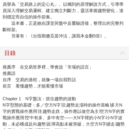
員譽為「交易路上的定心丸」。以獨到的原理解說方式，引導學
員深入理解交易邏輯、建立獨立判斷力，靈活掌握趨勢變化，達
到穩定而自信的操作節奏。
這本書，正是她在課堂與盤中反覆驗證後，整理出的完整判
斷框架。
另著有：《台指期傻瓜當沖法，讓我本金翻5倍》。
目錄
推薦序 在交易世界裡，學會說「市場的語言」
推薦語
自序 交易的過程，就像一場自我對話
前言 看懂趨勢，才能看懂市場
Chapter 1 N字盤法：抓住趨勢的波動
N字型態的基礎：多／空方N字∣主趨勢走漲時的操作策略∣多方N
字的實戰操作應用∣主趨勢走跌，操作應以做空為主∣空方N字的實
戰操作應用∣空中有多、多中有空——大N字裡的小N字∣小N字波
動，未必構成反向趨勢∣反彈高點未被突破，大空方N字續走∣趨勢