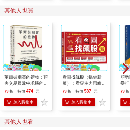
簡單來說，乖離率反映了當前價格相對於平均成本的偏離程度。
它能幫助交易者判斷：價格是否過度偏離正常波動範圍，進而推
其他人也買
測趨勢可能的變化。
若價格高於均線，稱為正乖離；價格低於均線，稱為負乖離。
而乖離率的兩大應用重點為：
1. 判斷超買與超賣。
2. 捕捉反轉訊號。
當乖離率過高，價格遠高於均線，市場情緒過熱，容易出現「超
買」情況（漲過頭），進而拉回修正；反之，乖離率過低則代表
市場過度悲觀，可能出現「超賣」現象（跌過頭），有機會出現
反彈。換句話說，當價格偏離均線太遠時，往往會修正回到均線
華爾街幽靈的禮物：頂
看圖找飆股（暢銷新
順勢
附近。
尖交易員敗中求勝的三
版）：看穿主力思維，
壘打
理解這項特性後，交易者便能在乖離過大時，提前做好心理準備
個祕密
抓住反轉趨勢，散戶輕
略，
474
537
與交易規劃，避免臨場慌亂，讓操作更從容。
79
折
特價
元
79
折
特價
元
79
折
鬆買低賣高的三百招祕
球帶
在實務操作中，使用乖離率時有幾個重點需要特別留意。
訣
加入購物車
加入購物車
首先是延遲性。
乖離率的計算必須先取得收盤價，再生成均線，因此會有一定的
滯後性，可能錯過最佳進出場時機。另一方面，單靠乖離率容易
其他人也看
產生誤判，建議搭配其他技術指標或交易技巧進行交叉驗證，才
能提高判斷精準度。