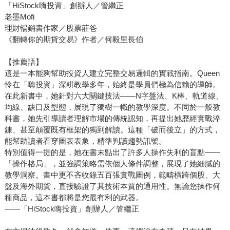
「HiStock嗨投資」創辦人／管繼正
老墨Mofi
理財暢銷書作家／股票莊爸
《翻轉你的期貨交易》作者／何毅里長伯
【推薦語】
這是一本能夠幫助投資人建立完整交易邏輯的實戰指南。Queen
怜在「嗨投資」深耕教學多年，始終是學員們極為信賴的導師。
在此新書中，她針對六大關鍵技法——N字盤法、K棒、軌道線、
均線、缺口及型態，展現了獨樹一幟的教學深度。不同於一般教
科書，她先引導讀者理解市場的傳統認知，再提出她歷經實戰淬
鍊、甚至顛覆既有框架的獨到解讀。這種「破而後立」的方式，
能幫助讀者看穿圖表表象，精準判讀趨勢訊號。
特別值得一提的是，她在書末點出了許多人操作失利的盲點——
「操作格局」，並強調策略需依個人條件調整，展現了她細膩的
教學洞察。書中更不吝收錄五百張實戰圖例，範疇橫跨個股、大
盤及海外期貨，直接驗證了其技術本質的通用性。無論您操作何
種商品，這本書都將是您最有利的武器。
——「HiStock嗨投資」創辦人／管繼正