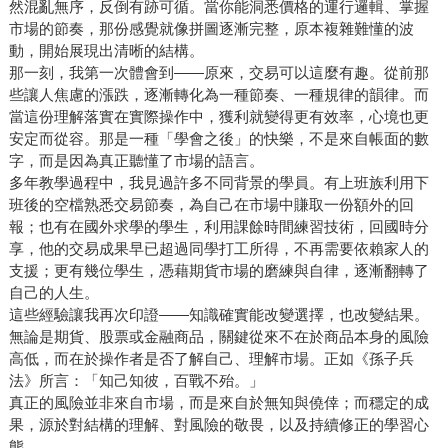
然混亂無序，反倒有跡可循。當你能洞悉價格的運行邏輯、掌握
市場的節奏，那份感覺就像拼圖逐漸完整，原本複雜難懂的波
動，開始展現出清晰的結構。
那一刻，我第一次體會到——原來，交易可以這麼有趣。從前那
些讓人焦慮的漲跌，逐漸轉化為一種節奏、一種規律的韻律。而
當這份理解落實在實際操作中，獲利就變得更有效率，心境也更
安定而從容。那是一種「學會之後」的快樂，不是來自帳面的數
字，而是因為真正聽懂了市場的語言。
多年教學過程中，我見過許多不同背景的學員。有上班族利用下
班後的空檔熟悉交易節奏，為自己在市場中賺取一份額外的回
報；也有在國外求學的學生，利用課餘時間練習技術，回國時分
享，他的交易成果早已超過同學打工所得，不再需要依賴家人的
支援；更有幾位學生，憑藉期貨市場的磨練與自律，逐漸翻轉了
自己的人生。
這些經驗讓我再次印證——知識確實能改變選擇，也改變結果。
無論是期貨、股票或金融商品，關鍵從來不在於商品本身的風險
高低，而在於操作者是否了解自己、理解市場。正如《孫子兵
法》所言：「知己知彼，百戰不殆。」
真正的風險並非來自市場，而是來自於無知與僥倖；而穩定的成
果，源於對結構的理解、對風險的敬畏，以及持續修正的學習心
態。