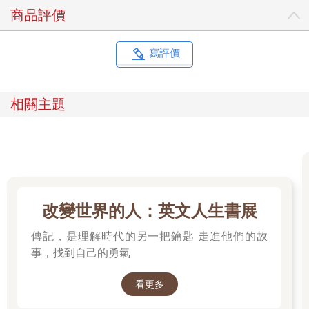
升進出的準確性，也有助於穩定獲利與風險控管。
商品評價
【摘文2】軌道線微調畫法：提升參考價值
到目前為止，我們學到的都是「標準」的軌道線畫法，並說明了
寫評價
在實際應用中，線條不必要求完美重疊，保留一點彈性與誤差反
而更貼近實際盤勢。
不過，市場變化多端，走勢未必總是那麼規矩。為了讓軌道線更
相關主題
能反映實際的支撐與壓力，我們可以運用一種「微調畫法」，讓
線條更貼近真實的價格節奏。
‧標準 vs. 微調畫法
標準畫法：盡量讓軌道線包覆所有高點與低點，是初學者最容易
上手、也最穩定的方式。
微調畫法：排除上下影線，改以K棒的開K價與收K價作為繪製依
改變世界的人：英文人生書展
據。這樣的畫法能更貼近實際的成交區間，讓漲跌輪廓更明確，
也能過濾影線造成的假訊號。
傳記，是理解時代的另一把鑰匙 走進他們的故
微調畫法的優點：
事，找到自己的勇氣
●聚焦在實際成交區間，排除短暫影線的干擾。
●對於出現V型或倒V型反轉的走勢特別有效，能過濾過頭的衝刺
看更多
或拉回，使趨勢更容易判讀。