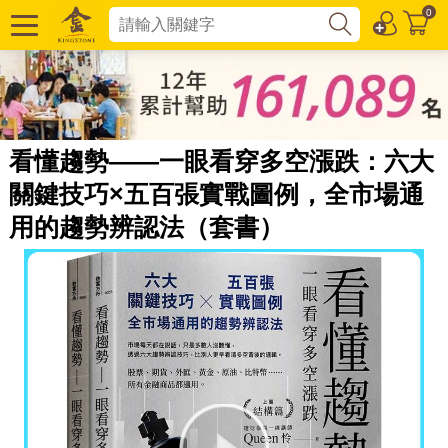
0
看懂趨勢——一眼看穿多空漲跌：六大
關鍵技巧×五百張實戰圖例，全市場通
用的趨勢辨認法（套書）