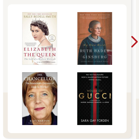
以下頁圖為例，這是以高低點連線畫出的上升軌道線；而下方圖
則改用開收K價繪製微調版軌道線。可以發現，微調畫法下的軌道
線範圍較窄，但更能真實反映價格節奏。
這正呼應前面提過的觀念：「看勢要看收K」。微調畫法能讓線條
更貼近市場脈動，對操作判斷的提升特別有幫助。
不過，對剛入門的投資人而言，初期常會被影線干擾，看見長影
線就緊張、容易誤判。因此建議在初學階段，從標準畫法開始練
習，先學會抓住主要趨勢方向與結構；等到對盤勢節奏與價格慣
性更熟悉後，再嘗試微調畫法，讓判斷與出手都更精準。
雖然有時走勢較弱，價格可能無法觸及軌道線，但整體來說，當
一組軌道線能被價格多次觸碰並出現反轉，就表示這條軌道線的
參考價值越高。
這也是為什麼我在前面會建議，畫軌道線時應盡量畫在外圍，讓
它能夠包覆住大部分的價格波動區間。這樣做，能提升軌道線在
實戰中的實用性與穩定性。
當然，實際走勢並不會總是那麼「乖巧」，有些價格偶爾會稍微
突破軌道線、產生「凸出去」的現象，這種情況也是可以接受
的。只要整體價格波動仍大致落在軌道線之內，這條線就仍具備
觀察與參考的價值。
在這樣的邏輯基礎上，其實我們還可以進一步延伸出五種軌道線