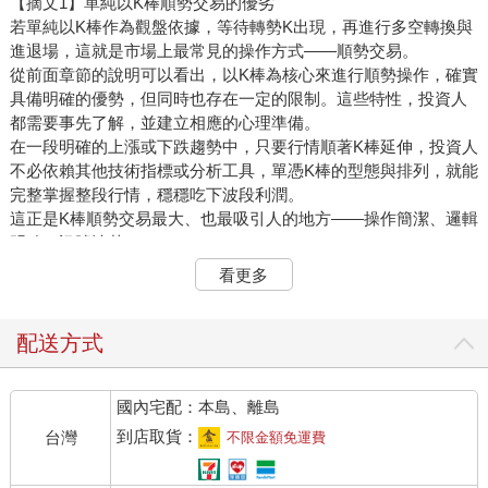
【摘文1】單純以K棒順勢交易的優劣
若單純以K棒作為觀盤依據，等待轉勢K出現，再進行多空轉換與
進退場，這就是市場上最常見的操作方式——順勢交易。
從前面章節的說明可以看出，以K棒為核心來進行順勢操作，確實
具備明確的優勢，但同時也存在一定的限制。這些特性，投資人
都需要事先了解，並建立相應的心理準備。
在一段明確的上漲或下跌趨勢中，只要行情順著K棒延伸，投資人
不必依賴其他技術指標或分析工具，單憑K棒的型態與排列，就能
完整掌握整段行情，穩穩吃下波段利潤。
這正是K棒順勢交易最大、也最吸引人的地方——操作簡潔、邏輯
明確、訊號清楚。
第二個優點是操作直觀，對新手相對友善。
看更多
不必鑽研複雜的技術分析，只要掌握基本的K棒結構與趨勢延續邏
輯，就能建立初步的交易架構。這樣的入門方式門檻低、實用性
高，特別適合剛進入市場，尚未形成完整交易系統的投資人。
配送方式
第三個優點是，順著K棒趨勢持倉，有助於降低交易頻率與反向操
作風險。
國內宅配：本島、離島
許多初學者常見的問題，就是過度猜測轉折點，想抄底或摸頭，
結果在趨勢行情中頻繁反手、錯單連連。而透過K棒順勢操作，只
到店取貨：
台灣
不限金額免運費
要趨勢尚未反轉，就持續抱單，不僅能有效掌握波段利潤，也能
減少因猶豫或情緒干擾而導致的過度進出。