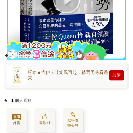
呀哈★吉伊卡哇旋風再起，精選周邊看過
加購
來
★
1
個人喜歡
寫評價
好書
喜歡+1
賺金幣