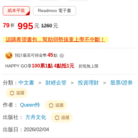
紙本平裝
Readmoo 電子書
995
79
折
元
1260
元
認購希望書包，幫助弱勢孩童上學不中斷！
45
預計最高可得金幣
點
?
100累1點 4點抵1元
HAPPY GO享
折抵無上限
分類：
中文書
＞
財經企管
＞
投資理財
＞
股票/證券
追蹤
作者：
Queen怜
追蹤
出版社：
方舟文化
追蹤
出版日：
2026/02/04