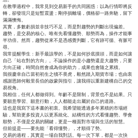
在教學過程中，我常見到交易新手的共同困惑：以為行情即將反
轉，卻發現只是短暫震盪；剛停損離場，價格卻一路奔馳，留下
滿滿懊悔。
其實，多數虧損並非技巧不足，而是對趨勢的判斷出現偏差。
趨勢，是交易的核心。唯有先看懂趨勢、順勢而為，操作才能事
半功倍。然而，趨勢從來不是憑感覺判斷，它有跡可循、有脈可
尋。
我常提醒學生：新手最該學的，不是如何抄底摸頭，而是如何讓
自己「站在對的方向」。不論操作的是小趨勢還是大趨勢，只要
方向正確，時間自然會成為你的助力，成果也會隨之累積。
我很慶幸自己當初初生之犢不畏虎，毅然踏入期貨市場；也由衷
感謝恩師何毅里長伯的啟蒙與指引，讓我得以重新建構自己的交
易視角。
我相信，任何人都做得到。年齡不是限制，背景也不是結果。只
要願意學習、願意行動，人人都能走出屬於自己的道路。
這也是我寫下這本書的初衷。我希望能透過多年累積的市場經
驗，幫助更多投資人以更系統化、結構性的方式看懂趨勢。學會
順勢，不僅是交易的關鍵，更是一種面對市場與生活的智慧。
但前提是——要先能「看得懂勢」，才順得了勢。
交易的過程，其實是一場自我對話。每一次下單，都是一次抉