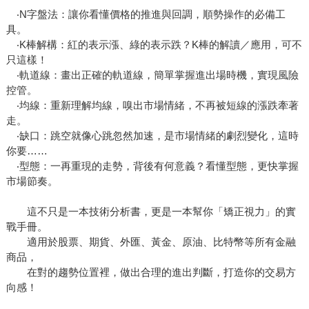
‧N字盤法：讓你看懂價格的推進與回調，順勢操作的必備工
具。
‧K棒解構：紅的表示漲、綠的表示跌？K棒的解讀／應用，可不
只這樣！
‧軌道線：畫出正確的軌道線，簡單掌握進出場時機，實現風險
控管。
‧均線：重新理解均線，嗅出市場情緒，不再被短線的漲跌牽著
走。
‧缺口：跳空就像心跳忽然加速，是市場情緒的劇烈變化，這時
你要……
‧型態：一再重現的走勢，背後有何意義？看懂型態，更快掌握
市場節奏。
這不只是一本技術分析書，更是一本幫你「矯正視力」的實
戰手冊。
適用於股票、期貨、外匯、黃金、原油、比特幣等所有金融
商品，
在對的趨勢位置裡，做出合理的進出判斷，打造你的交易方
向感！