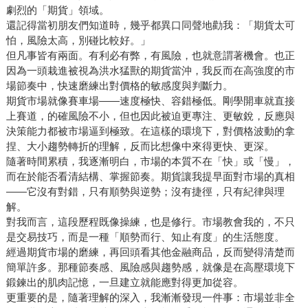
劇烈的「期貨」領域。
還記得當初朋友們知道時，幾乎都異口同聲地勸我：「期貨太可
怕，風險太高，別碰比較好。」
但凡事皆有兩面。有利必有弊，有風險，也就意謂著機會。也正
因為一頭栽進被視為洪水猛獸的期貨當沖，我反而在高強度的市
場節奏中，快速磨練出對價格的敏感度與判斷力。
期貨市場就像賽車場——速度極快、容錯極低。剛學開車就直接
上賽道，的確風險不小，但也因此被迫更專注、更敏銳，反應與
決策能力都被市場逼到極致。在這樣的環境下，對價格波動的拿
捏、大小趨勢轉折的理解，反而比想像中來得更快、更深。
隨著時間累積，我逐漸明白，市場的本質不在「快」或「慢」，
而在於能否看清結構、掌握節奏。期貨讓我提早面對市場的真相
——它沒有對錯，只有順勢與逆勢；沒有捷徑，只有紀律與理
解。
對我而言，這段歷程既像操練，也是修行。市場教會我的，不只
是交易技巧，而是一種「順勢而行、知止有度」的生活態度。
經過期貨市場的磨練，再回頭看其他金融商品，反而變得清楚而
簡單許多。那種節奏感、風險感與趨勢感，就像是在高壓環境下
鍛鍊出的肌肉記憶，一旦建立就能應對得更加從容。
更重要的是，隨著理解的深入，我漸漸發現一件事：市場並非全