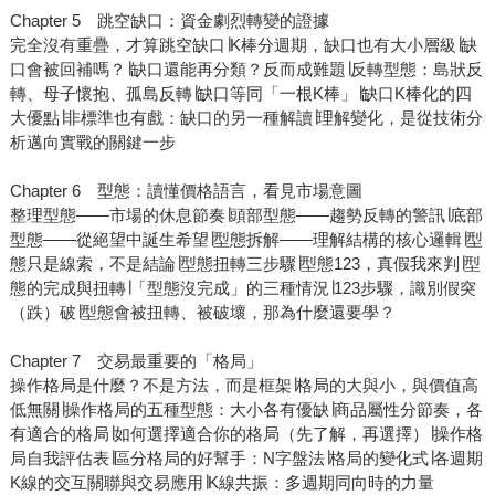
Chapter 5 跳空缺口：資金劇烈轉變的證據
完全沒有重疊，才算跳空缺口∣K棒分週期，缺口也有大小層級∣缺
口會被回補嗎？∣缺口還能再分類？反而成難題∣反轉型態：島狀反
轉、母子懷抱、孤島反轉∣缺口等同「一根K棒」∣缺口K棒化的四
大優點∣非標準也有戲：缺口的另一種解讀∣理解變化，是從技術分
析邁向實戰的關鍵一步
Chapter 6 型態：讀懂價格語言，看見市場意圖
整理型態——市場的休息節奏∣頭部型態——趨勢反轉的警訊∣底部
型態——從絕望中誕生希望∣型態拆解——理解結構的核心邏輯∣型
態只是線索，不是結論∣型態扭轉三步驟∣型態123，真假我來判∣型
態的完成與扭轉∣「型態沒完成」的三種情況∣123步驟，識別假突
（跌）破∣型態會被扭轉、被破壞，那為什麼還要學？
Chapter 7 交易最重要的「格局」
操作格局是什麼？不是方法，而是框架∣格局的大與小，與價值高
低無關∣操作格局的五種型態：大小各有優缺∣商品屬性分節奏，各
有適合的格局∣如何選擇適合你的格局（先了解，再選擇）∣操作格
局自我評估表∣區分格局的好幫手：N字盤法∣格局的變化式∣各週期
K線的交互關聯與交易應用∣K線共振：多週期同向時的力量