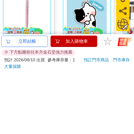
百樂果汁筆0.5 PURE
minini SuperCard名牌
卡達C
立即結帳
加入購物車
聯名 頂級白桃(限量)
造型悠遊卡-jenini【受
849 
※ 下方點圖前往本月金石堂強力推薦
託代銷】
ED.
38
179
84
折
特價
元
特價
元
特價
預計 2026/08/10 出貨
參考庫存量：1
預訂門市商品
門市庫存
大量採購
加入購物車
加入購物車
您可能會喜歡