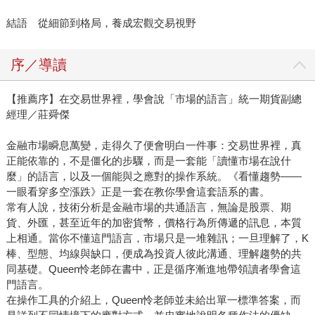
結語 從細節到格局，養成宏觀交易視野
序／導讀
【推薦序】在交易世界裡，學會說「市場的語言」統一期貨副總
經理／莊舜傑
金融市場瞬息萬變，走得久了便會明白一件事：交易世界裡，真
正能依靠的，不是僵化的步驟，而是一套能「讀懂市場在說什
麼」的語言，以及一個能與之應對的操作系統。《看懂趨勢——
一眼看穿多空漲跌》正是一套在教你學會這套語系的書。
常有人說，技術分析是金融市場的共通語言，無論是股票、期
貨、外匯，甚至近年的加密貨幣，價格行為所傳遞的訊息，本質
上相通。當你不懂這門語言，市場只是一堆雜訊；一旦理解了，K
棒、型態、均線與缺口，便成為投資人彼此溝通、理解趨勢的共
同基礎。Queen怜老師在書中，正是循序漸進地帶領讀者學會這
門語言。
在操作工具的介紹上，Queen怜老師並未給出單一標準答案，而