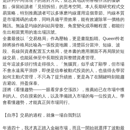
是詳列不同情境下的應對方式，並忠實地說明各種作法的優缺
點，保留給讀者「見招拆招」的思考空間。本人長期研究程式交
易策略，特別推薦讀者可以多琢磨均線運用這個章節。均線本質
是市場籌碼的成本，同時具備平滑效果，能有效濾除單一價格的
雜訊。無論是均線的糾結與發散、角度變化或乖離程度，都能衍
生出相當實用的進出場訊號。
全書最後以「交易格局」作為壓軸，更是畫龍點睛。Queen怜老
師將操作格局比喻為一張投資地圖，清楚區分當沖、短線、波
段、長線與資產配置五大格局，使本書的應用層面不再局限於短
線交易，也能延伸至中長期投資與整體資產管理。
近年這波多頭行情走得很久，「無腦買」似乎成了顯學，但市場
不會永遠風平浪靜，即便是信奉被動式投資的人，也值得去學習
如何主動式管理，不只為了提升績效，更是為了在關鍵時刻能趨
吉避凶、持盈保泰。
謹將《看懂趨勢——一眼看穿多空漲跌》，推薦給已在市場中獲
利的人、仍在摸索的人，以及準備踏入市場的每一位投資人。學
會看懂趨勢，才能真正與市場同行。
【自序】交易的過程，就像一場自我對話
年過四十，我才真正踏入金融市場，而且一開始就選擇了波動最