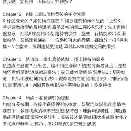
會反轉，如何用「五階段」抓轉折？
Chapter 2 K棒：讀出價格背後的多空意圖
K 棒怎麼來的？如何構成趨勢？∣讓原趨勢稍作休息的「止勢K」∣
掌握趨勢改變的反轉訊號∣趨勢反轉的第二種K棒訊號：先止再轉∣
盤整段，紅黑K棒交錯出現∣趨勢的慣性：盤整、行情交替出現∣看
似轉勢，又迅速被回吞——洗盤K∣再大的行情，都始於一根K棒∣K
棒＋N字盤法，辨別趨勢更清楚∣單純以K棒順勢交易的優劣
Chapter 3 軌道線：畫出趨勢軌跡，找出轉折的節奏
軌道線怎麼畫？凸出去、碰不到怎麼辦？∣走勢方向看角度，走勢
強弱看斜度∣軌道線微調畫法：提升參考價值∣進階用法1：切割軌
道．抓出小波動∣進階用法2：觀察走勢力道∣進階用法3：判斷假過
軌∣進階用法4：判斷真過軌∣結合N字與軌道線：多空轉換
Chapter 4 均線：看見趨勢的脈動
均線分長短期，依操作選擇∣平均K棒數，影響均線變化速度∣多空
趨勢下，多條均線的標準型態∣盤整時機：理解均線特性，判斷趨
勢能否延續∣震盪擴大易誤判，突破後才是關鍵∣漲太多或跌太多？
看均線乖離率∣五技巧，看出均線的多空轉折訊號