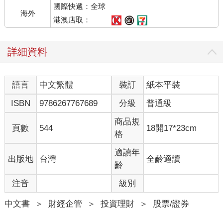
國際快遞：全球
第四個優點是，順勢交易本身具備天然的風險控管機制。
海外
由於核心原則是「趨勢不變不轉向」，一旦進場後發現走勢未延
港澳店取：
續、形成反向K棒訊號，就會立即調整部位方向或停損出場。即使
誤信洗盤K而追價進單，最壞情況下的虧損通常也僅限於一根K棒
詳細資料
的價格區間，不致產生重大虧損。這樣的風險控制方式， 對交易
新手尤其友善。
金融市場的交易技巧多如繁星，技術指標更是種類繁多。對剛入
語言
中文繁體
裝訂
紙本平裝
門的投資人來說，若未理解其運作邏輯就貿然套用，反而更容易
導致判斷失準。再加上消息面、籌碼面等資訊交錯，資訊過多反
ISBN
9786267767689
分級
普通級
而造成觀盤混亂。
因此，我在這本書選擇回到最基礎、最核心的——K棒順勢交易。
商品規
頁數
544
18開17*23cm
正是因為它結構簡單、訊號直觀、邏輯清楚也易入門，是學習交
格
易最好的起點。然而，這樣的操作方式雖然有許多優勢，但其潛
在的限制與風險同樣不能忽視。
適讀年
出版地
台灣
全齡適讀
當盤勢進入盤整或震盪階段，K棒訊號容易變得模糊，出現假突
齡
破、假反轉的情況。若此時過度依賴K棒而缺乏其他輔助判斷，反
注音
級別
而容易追高殺低、頻繁換單，被市場洗來洗去，造成不必要的虧
損。
中文書
＞
財經企管
＞
投資理財
＞
股票/證券
因此，即便單靠K棒順勢已能建立基本操作邏輯，若能進一步結合
K棒的細節觀察、型態特徵、關鍵價位與其他輔助技巧，不僅能提