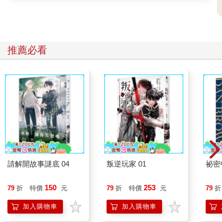
的進階用法，包括：
1.切割軌道，抓出小N字波動。
2.觀察走勢力道，判斷趨勢的變化。
3.假過軌：辨識假突破，避免追高殺低。
推薦必看
4.真過軌：確認趨勢轉強，掌握突破時機。
5.多空轉換：從軌道變化看出趨勢翻轉。
這些進階用法能讓我們更細緻地解讀盤勢，從中辨識趨勢的延續
與反轉，掌握市場節奏與脈動。
接下來，讓我們從第一種——「切割軌道，抓出小波動」開始，
觀察軌道線能如何應用在不同層級的走勢中。
【摘文3】漲太多或跌太多？看均線乖離率
均線是以收盤價計算的平均值。當K棒波動幅度加大、並連續延續
趨勢時，均線會因計入過去收盤價而與現價拉開距離。這個距離
請解開故事謎底 04
叛逆玩家 01
祕密
稱為「乖離率」（Bias Ratio，簡稱BIAS）。
乖離率的計算公式如下：
150
253
79
折
特價
元
79
折
特價
元
79
折
乖離率＝（當前價格－移動平均價格）／移動平均價格×100％
加入購物車
加入購物車