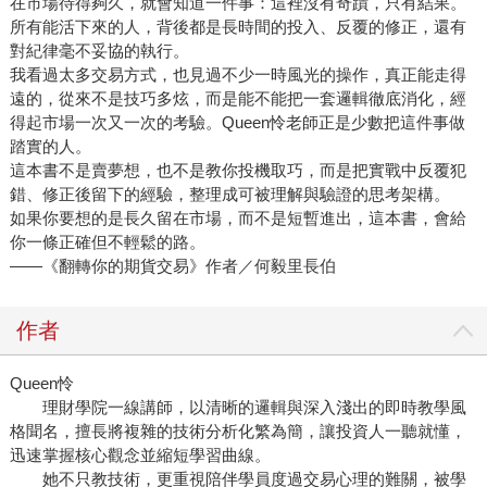
在市場待得夠久，就會知道一件事：這裡沒有奇蹟，只有結果。
所有能活下來的人，背後都是長時間的投入、反覆的修正，還有
對紀律毫不妥協的執行。
我看過太多交易方式，也見過不少一時風光的操作，真正能走得
遠的，從來不是技巧多炫，而是能不能把一套邏輯徹底消化，經
得起市場一次又一次的考驗。Queen怜老師正是少數把這件事做
踏實的人。
這本書不是賣夢想，也不是教你投機取巧，而是把實戰中反覆犯
錯、修正後留下的經驗，整理成可被理解與驗證的思考架構。
如果你要想的是長久留在市場，而不是短暫進出，這本書，會給
你一條正確但不輕鬆的路。
——《翻轉你的期貨交易》作者／何毅里長伯
作者
Queen怜
理財學院一線講師，以清晰的邏輯與深入淺出的即時教學風
格聞名，擅長將複雜的技術分析化繁為簡，讓投資人一聽就懂，
迅速掌握核心觀念並縮短學習曲線。
她不只教技術，更重視陪伴學員度過交易心理的難關，被學