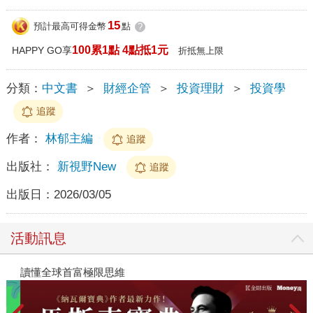
15
預計最高可得金幣
點
?
100累1點 4點抵1元
HAPPY GO享
折抵無上限
分類：
中文書
＞
財經企管
＞
投資理財
＞
投資學
追蹤
作者：
林郁主編
追蹤
出版社：
新視野New
追蹤
出版日：
2026/03/05
活動訊息
讀懂全球首富極限思維
2