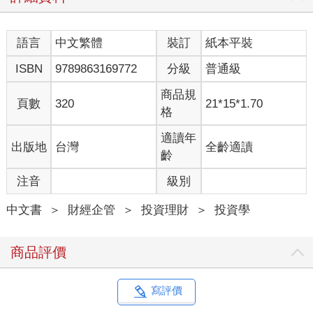
的投資者，正是憑著這點獲得難以想像的收益。正如前人所說的
「河水總會淹死會水的人！」
語言
中文繁體
裝訂
紙本平裝
四、智慧
承認無知是智慧的開始。
ISBN
9789863169772
分級
普通級
五、別做傻事
人們都試圖變得精明，而我只想證明自己並不是在幹傻事——但
商品規
頁數
320
21*15*1.70
這比許多人所想像的要困難得多。
格
六、打破思維枷鎖
使用定量（一定的數量）的手段，可以找到划算的買賣，一旦我
適讀年
出版地
台灣
全齡適讀
們跨越了思維枷鎖，那麼我們就能開始思考更好的投資機會了。
齡
七、靜心（心思不亂）
注音
級別
靜心等待將幫助你成為一名投資者，而大多數人都是處於迫不及
待的狀態。
中文書
＞
財經企管
＞
投資理財
＞
投資學
八、耐得住寂寞
「你必須非常有耐心，你必須等待，直到某件事情出現，你才會
發現自己所付出的代價是值得的。」——這句話有點違反人性，
商品評價
不過卻是一句真心話。
九、總體規劃
在伯克希爾・哈撒韋公司，我們從來不會有總體規劃，任何想要
寫評價
做總體規劃的人都會被解雇。因為總體規劃考慮的只是制定過去