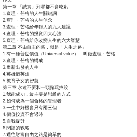
第一章 「誠實」到哪都不會吃虧
1.查理・芒格的人生關鍵詞
2.查理・芒格的人生信念
3.查理・芒格給年輕人的九大建議
4.查理・芒格的投資四大心法
5.查理・芒格給你改變人生的六大智慧
第二章 不由自主的路，就是「人生之路」
1.有一種普世價值（Universal value），叫做查理・芒格
2.查理・芒格的構成
3.重新出發的人生
4.英雄惜英雄
5.教育子女的智慧
第三章 永遠不要和一頭豬玩摔跤
1.我能成功，最主要是思維的方式
2.如何成為一個合格的管理者
3.一生中好機會只有兩三個
4.價值投資不會過時
5.自我提升
6.閱讀的戰略
7.通往財富自由之路是簡單的