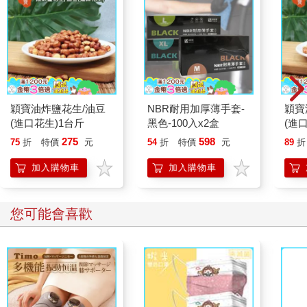
穎寶油炸鹽花生/油豆
NBR耐用加厚薄手套-
穎寶
(進口花生)1台斤
黑色-100入x2盒
(進
275
598
75
折
特價
元
54
折
特價
元
89
折
加入購物車
加入購物車
您可能會喜歡