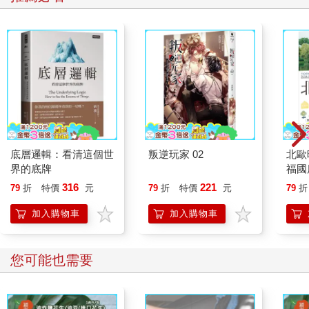
底層邏輯：看清這個世
叛逆玩家 02
北歐
界的底牌
福國
316
221
79
折
特價
元
79
折
特價
元
79
折
加入購物車
加入購物車
您可能也需要