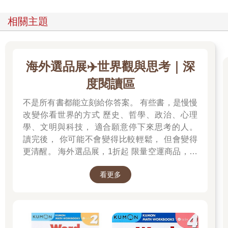
的經驗，而不會考慮新的現實情況，我們希望大家都能注意新資
訊。
相關主題
十、財富的來源
韓國的汽車工業是從「一無所有」開始起步的。在過去超過十年
的時間裡，韓國人每週工作4小時（不包括加班時間）。與此同
時，每個韓國小孩從學校回家後都要與家教，從下午到晚上整整
海外選品展✈️世界觀與思考｜深
學習4個小時——當你輸給這樣一群人時，你還會感到驚訝嗎？除
度閱讀區
非你是一個笨蛋！
十一、推翻最中意的想法
不是所有書都能立刻給你答案。 有些書，是慢慢
在過去任何一年，如果你一次都沒有推翻過自己認為最中意的想
改變你看世界的方式 歷史、哲學、政治、心理
法，那麼你這一年就算是浪費了！
學、文明與科技， 適合願意停下來思考的人。
十二、每天進步一點點
每天結束時，努力使自己早上起床時更加睿智一些，忠誠且出色
讀完後， 你可能不會變得比較輕鬆， 但會變得
地履行自己的職責，每天進步一點點。如果足夠長壽，最終大多
更清醒。 海外選品展，1折起 限量空運商品，先
數人都會獲得應有的回報。
搶先贏 週週商品更新
十三、樹立正確的目標
看更多
加州理工學院大部分的畢業生都想進入金融業，他們唬弄那些不
如自己聰明的客戶，從中賺取了不少錢，但這是錯誤的，我認為
最優秀的人投身於聚斂錢財的行業中，是一種損失。
十四、壓力