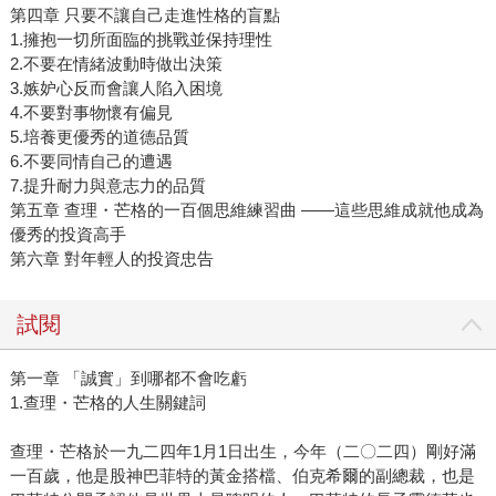
第四章 只要不讓自己走進性格的盲點
1.擁抱一切所面臨的挑戰並保持理性
2.不要在情緒波動時做出決策
3.嫉妒心反而會讓人陷入困境
4.不要對事物懷有偏見
5.培養更優秀的道德品質
6.不要同情自己的遭遇
7.提升耐力與意志力的品質
第五章 查理・芒格的一百個思維練習曲 ——這些思維成就他成為
優秀的投資高手
第六章 對年輕人的投資忠告
試閱
第一章 「誠實」到哪都不會吃虧
1.查理・芒格的人生關鍵詞
查理・芒格於一九二四年1月1日出生，今年（二〇二四）剛好滿
一百歲，他是股神巴菲特的黃金搭檔、伯克希爾的副總裁，也是