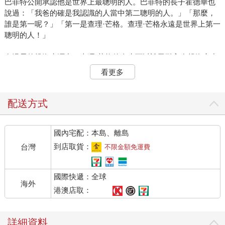
巴菲特公開承認他是世界上最聰明的人。巴菲特的長子霍德華也
說過：「我爸的確是我認識的人當中第二聰明的人。」「那麼，
誰是第一呢？」「第一是查理·芒格。查理·芒格永遠是世界上第一
聰明的人！」
在漫長的投資生涯中，查理·芒格的人生可以說已融入在投資之中
了，因此有人說：「投資是他的人生了」，而他卻說：「那，我
看更多
的人生呢！」言下之意是——「投資事業只是我人生的一部分，
我還有我的生活⋯⋯」
類似這種機智問答處處可拾、不勝枚舉。因此，查理不但聰明，
配送方式
也處處展現他的睿智與他特有的幽默感。以下是他從生活中提煉
出來的「人生關鍵詞」！你可以當做「投資名言」也可以當做
國內宅配：本島、離島
「人生金句」。
一、盲從
到店取貨：
台灣
不限金額免運費
隨大流（跟大多數人的腳步）只會讓你更接近平均值。 ——這樣
你不會成為一個更出色的人。
國際快遞：全球
二、快錢
海外
渴望「一夜暴富」是一件相當危險的事。 ——如果只是執意賺取
港澳店取：
財富，反而會失去更多。
三、河水淹死會水人
詳細資料
盡量別犯愚蠢的錯誤，而不是盡量表現得很聰明。擁有長期優勢