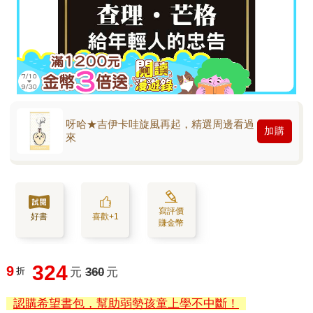
呀哈★吉伊卡哇旋風再起，精選周邊看過
加購
來
寫評價
好書
喜歡+1
賺金幣
324
9
折
元
360
元
認購希望書包，幫助弱勢孩童上學不中斷！