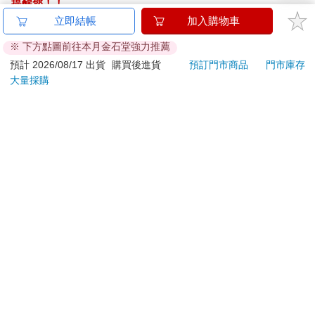
提醒您！！
金石堂及銀行均不會請您操作ATM! 如接獲電話要求您前往
立即結帳
加入購物車
ATM提款機，請不要聽從指示，以免受騙上當！
※ 下方點圖前往本月金石堂強力推薦
退換貨須知：
預計 2026/08/17 出貨
購買後進貨
預訂門市商品
門市庫存
大量採購
**提醒您，鑑賞期不等於試用期，退回商品須為全新狀態**
依據「消費者保護法」第19條及行政院消費者保護處公告之
「通訊交易解除權合理例外情事適用準則」，以下商品購買
後，除商品本身有瑕疵外，將不提供7天的猶豫期：
易於腐敗、保存期限較短或解約時即將逾期。（如：生
鮮食品）
依消費者要求所為之客製化給付。（客製化商品）
報紙、期刊或雜誌。（含MOOK、外文雜誌）
經消費者拆封之影音商品或電腦軟體。
非以有形媒介提供之數位內容或一經提供即為完成之線
上服務，經消費者事先同意始提供。（如：電子書、電
子雜誌、下載版軟體、虛擬商品…等）
已拆封之個人衛生用品。（如：內衣褲、刮鬍刀、除毛
刀…等）