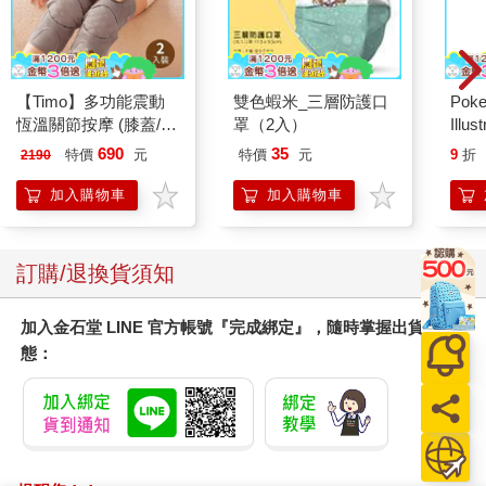
【Timo】多功能震動
雙色蝦米_三層防護口
Poke
恆溫關節按摩 (膝蓋/
罩（2入）
Illus
肩/手肘通用) 無線充電
Poke
690
35
特價
元
特價
元
9
折
2190
加熱護膝 智能震動護
(Pokemo
膝熱敷【雙入組】
Pres
加入購物車
加入購物車
訂購/退換貨須知
加入金石堂 LINE 官方帳號『完成綁定』，隨時掌握出貨動
態：