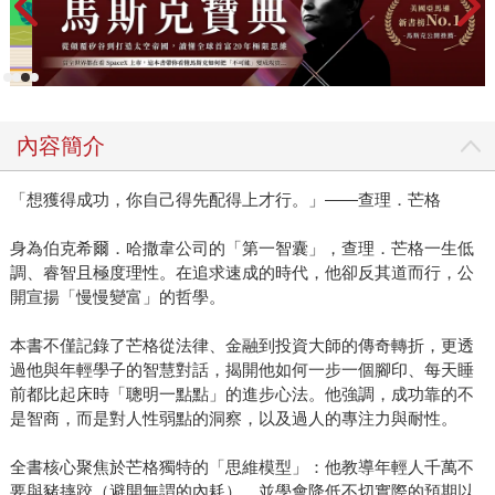
內容簡介
「想獲得成功，你自己得先配得上才行。」——查理．芒格
身為伯克希爾．哈撒韋公司的「第一智囊」，查理．芒格一生低
調、睿智且極度理性。在追求速成的時代，他卻反其道而行，公
開宣揚「慢慢變富」的哲學。
本書不僅記錄了芒格從法律、金融到投資大師的傳奇轉折，更透
過他與年輕學子的智慧對話，揭開他如何一步一個腳印、每天睡
前都比起床時「聰明一點點」的進步心法。他強調，成功靠的不
是智商，而是對人性弱點的洞察，以及過人的專注力與耐性。
全書核心聚焦於芒格獨特的「思維模型」：他教導年輕人千萬不
要與豬摔跤（避開無謂的內耗），並學會降低不切實際的預期以