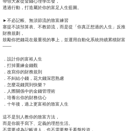
帶領大家從金錢心理學出發，
透過行動，打造屬於你的富足人生藍圖。
►不必記帳、無須節流的致富練習
塞提不談預算表、不教節流，而是從「你真正想過的人生」反推
財務規劃，
鼓勵你把錢花在最重視的事上，並運用自動化系統持續累積財富
——
．設計你的富裕人生
．打掉重練金錢觀
．改寫你的財務規則
．不糾結小錢，花大錢深思熟慮
．怎麼花錢買到快樂？
．人際關係中的金錢管理術
．培養出你的財務信心
．十年後，過上更富裕的致富人生
這不是別人教你的致富方法，
而是你親手寫下、定義的理想生活。
不需要成為記帳達人，也不需要整天看盤投資，