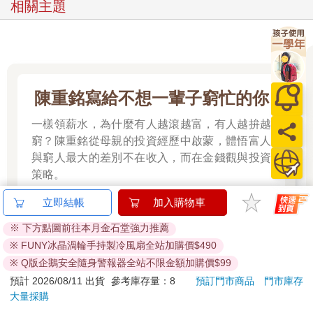
相關主題
陳重銘寫給不想一輩子窮忙的你
一樣領薪水，為什麼有人越滾越富，有人越拚越
窮？陳重銘從母親的投資經歷中啟蒙，體悟富人
與窮人最大的差別不在收入，而在金錢觀與投資
策略。
立即結帳
加入購物車
看更多
※ 下方點圖前往本月金石堂強力推薦
※ FUNY冰晶渦輪手持製冷風扇全站加購價$490
※ Q版企鵝安全隨身警報器全站不限金額加購價$99
預計 2026/08/11 出貨
參考庫存量：8
預訂門市商品
門市庫存
大量採購