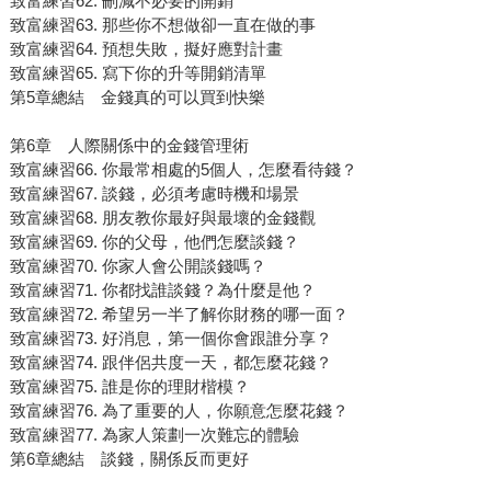
致富練習62. 刪減不必要的開銷
致富練習63. 那些你不想做卻一直在做的事
致富練習64. 預想失敗，擬好應對計畫
致富練習65. 寫下你的升等開銷清單
第5章總結 金錢真的可以買到快樂
第6章 人際關係中的金錢管理術
致富練習66. 你最常相處的5個人，怎麼看待錢？
致富練習67. 談錢，必須考慮時機和場景
致富練習68. 朋友教你最好與最壞的金錢觀
致富練習69. 你的父母，他們怎麼談錢？
致富練習70. 你家人會公開談錢嗎？
致富練習71. 你都找誰談錢？為什麼是他？
致富練習72. 希望另一半了解你財務的哪一面？
致富練習73. 好消息，第一個你會跟誰分享？
致富練習74. 跟伴侶共度一天，都怎麼花錢？
致富練習75. 誰是你的理財楷模？
致富練習76. 為了重要的人，你願意怎麼花錢？
致富練習77. 為家人策劃一次難忘的體驗
第6章總結 談錢，關係反而更好