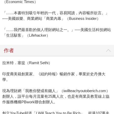
（Economic Times）
「……本書特別吸引年輕的一代，容易閱讀，內容暢所欲言。」
──美國娛樂、商業網站「商業內幕」（Business Insider）
「……我們最喜歡的個人理財網站之一。」──美國生活科技網站
「生活駭客」（Lifehacker）
作者
拉米特．塞提（Ramit Sethi）
印度裔美籍創業家、《紐約時報》暢銷作家，畢業於史丹佛大
學。
現為理財網「我教你變成有錢人」（iwillteachyoutoberich.com）
創辦人，該平台每月流量有25萬人次，也是有商業及教育線上協
作服務機構PBwork聯合創辦人。
創立YouTube頻道「I Will Teach You to Be Rich」，超過107萬名