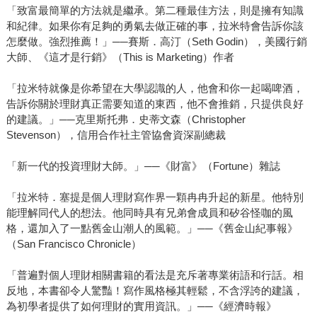
「致富最簡單的方法就是繼承。第二種最佳方法，則是擁有知識
和紀律。如果你有足夠的勇氣去做正確的事，拉米特會告訴你該
怎麼做。強烈推薦！」──賽斯．高汀（Seth Godin），美國行銷
大師、《這才是行銷》（This is Marketing）作者
「拉米特就像是你希望在大學認識的人，他會和你一起喝啤酒，
告訴你關於理財真正需要知道的東西，他不會推銷，只提供良好
的建議。」──克里斯托弗．史蒂文森（Christopher
Stevenson），信用合作社主管協會資深副總裁
「新一代的投資理財大師。」──《財富》（Fortune）雜誌
「拉米特．塞提是個人理財寫作界一顆冉冉升起的新星。他特別
能理解同代人的想法。他同時具有兄弟會成員和矽谷怪咖的風
格，還加入了一點舊金山潮人的風範。」──《舊金山紀事報》
（San Francisco Chronicle）
「普遍對個人理財相關書籍的看法是充斥著專業術語和行話。相
反地，本書卻令人驚豔！寫作風格極其輕鬆，不含浮誇的建議，
為初學者提供了如何理財的實用資訊。」──《經濟時報》