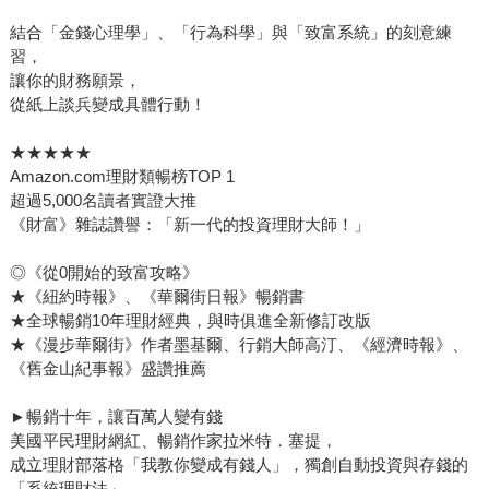
結合「金錢心理學」、「行為科學」與「致富系統」的刻意練
習，
讓你的財務願景，
從紙上談兵變成具體行動！
★★★★★
Amazon.com理財類暢榜TOP 1
超過5,000名讀者實證大推
《財富》雜誌讚譽：「新一代的投資理財大師！」
◎《從0開始的致富攻略》
★《紐約時報》、《華爾街日報》暢銷書
★全球暢銷10年理財經典，與時俱進全新修訂改版
★《漫步華爾街》作者墨基爾、行銷大師高汀、《經濟時報》、
《舊金山紀事報》盛讚推薦
►暢銷十年，讓百萬人變有錢
美國平民理財網紅、暢銷作家拉米特．塞提，
成立理財部落格「我教你變成有錢人」，獨創自動投資與存錢的
「系統理財法」，