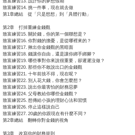
致富練習13. 設計你的夢想假期
致富練習14. 挑一件事，現在就去做
第1章總結 從「只是想想」到「具體行動」
第2章 打掉重練金錢觀
致富練習15. 關於錢，你的第一個聯想是？
致富練習16. 你對錢的擔憂，是從哪裡來的？
致富練習17. 揪出你金錢觀的黑暗面
致富練習18. 錢讓你自由，還是讓你綁手綁腳？
致富練習19. 哪些事對你來說很重要，卻遲遲沒做？
致富練習20. 那些你不敢說出口的金錢觀
致富練習21. 十年前捨不得，現在呢？
致富練習22. 別人花大錢，你會怎麼想？
致富練習23. 說出你最害怕的財務惡夢
致富練習24. 父母教給你哪些金錢觀？
致富練習25. 想傳給小孩的理財心法和習慣
致富練習26. 停止這樣說自己
致富練習27. 20歲的你跟現在有什麼不同？
第2章總結 翻轉你對金錢的視角
第3章 改寫你的財務規則