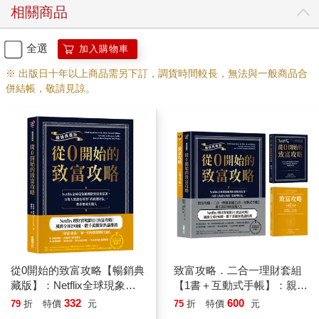
相關商品
全選
加入購物車
※ 出版日十年以上商品需另下訂，調貨時間較長，無法與一般商品合
併結帳，敬請見諒。
從0開始的致富攻略【暢銷典
致富攻略．二合一理財套組
藏版】：Netflix全球現象級
【1書＋互動式手帳】：親手
理財實境秀原著，百萬人實
設計你的富裕人生（Netflix
332
600
79
折
特價
元
75
折
特價
元
證有效的「系統理財法」，
全球現象級理財實境節目原