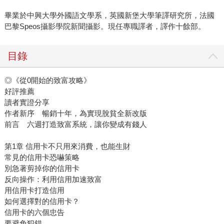
畢業於中興大學外國語文學系，英國新堡大學筆譯研究所，法國
巴黎Speos攝影學院新聞攝影。現任專職譯者，譯作十餘部。
目錄
◎《從0開始的致富攻略》
好評推薦
讀者實證分享
作者新序 暢銷十年，為實現脫貧全新改版
前言 六週打造致富系統，讓你變成有錢人
第1章 信用卡不只用來消費，也能生財
常見的信用卡恐嚇策略
別急著剪掉你的信用卡
反向操作：利用信用加速致富
用信用卡打造信用
如何選擇對的信用卡？
信用卡的六個忠告
要避免犯錯