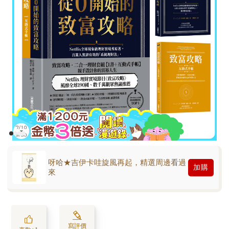
呀哈★吉伊卡哇旋風再起，精選周邊看過
加購
來
寫評價