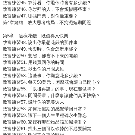
致富練習45. 算算看，你退休時會有多少錢？
致富練習46. 你崇拜的人，不會煩惱哪些事？
致富練習47. 哪張門票，對你最重要？
第4章總結 放大思考格局，不拘泥短期問題
第5章 這樣花錢，既值得又快樂
致富練習48. 說出你最想花錢的那件事
致富練習49. 快樂時，你會怎麼用錢？
致富練習50. 想省，卻省不下來的開銷
致富練習51. 用錢買回你的時間
致富練習52. 揪出你的局限思維
致富練習53. 這些事，你願意花多少錢？
致富練習54. 每天50美元，怎麼花會讓自己開心？
致富練習55. 「以後再說」的事，現在能做嗎？
致富練習56. 問問長輩，什麼事讓他們真正快樂？
致富練習57. 設計你的完美週末
致富練習58. 如何把假期的感覺帶回日常？
致富練習59. 讓下一個人生里程碑永生難忘
致富練習60. 家裡有哪些物品該加減增刪？
致富練習61. 找出三個可以砍掉的不必要開銷