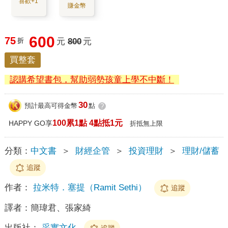
喜歡+1
賺金幣
600
75
折
元
800
元
買整套
認購希望書包，幫助弱勢孩童上學不中斷！
30
預計最高可得金幣
點
?
100累1點 4點抵1元
HAPPY GO享
折抵無上限
分類：
中文書
＞
財經企管
＞
投資理財
＞
理財/儲蓄
追蹤
作者：
拉米特．塞提（Ramit Sethi）
追蹤
譯者：
簡瑋君、張家綺
出版社：
采實文化
追蹤