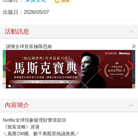
出版日：
2026/05/07
活動訊息
讀懂全球首富極限思維
2
內容簡介
Netflix全球現象級理財實境節目
《致富攻略》原著
＼風靡190國、數千萬觀眾熱議推薦／