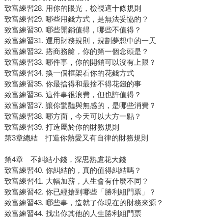
致富練習28. 用你的眼光，檢視這十條規則
致富練習29. 哪些用錢方式，是無法妥協的？
致富練習30. 哪些開銷值得，哪些不值得？
致富練習31. 運用財務規則，規劃夢想中的一天
致富練習32. 搭商務艙，你的第一個念頭是？
致富練習33. 哪件事，你的開銷可以沒有上限？
致富練習34. 換一個框架看你的花錢方式
致富練習35. 你最捨得和最捨不得花錢的事
致富練習36. 這件事很浪費，但也許值得？
致富練習37. 讓你驚豔與無感的，是哪些消費？
致富練習38. 哪方面，今天可以大方一點？
致富練習39. 打造屬於你的財務規則
第3章總結 打造你熱愛又有自律的財務規則
第4章 不糾結小錢，深思熟慮花大錢
致富練習40. 你糾結的，真的值得糾結嗎？
致富練習41. 大幅加薪，人生會有什麼不同？
致富練習42. 你已經搶到哪些「勝利組門票」？
致富練習43. 哪些事，造就了你現在的財務來源？
致富練習44. 找出你其他的人生勝利組門票