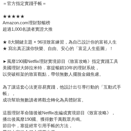
＝官方指定實踐手帳＝
★★★★★
Amazon.com理財類暢榜
超過1,000名讀者實證大推
★ 8大關鍵主題 × 96項致富練習，為自己設計你的富裕人生
★ 寫出真正讓你快樂、自由、安心的「富足人生藍圖」！
►風靡190國Netflix理財實境節目《致富攻略》指定實踐工具
美國理財大師拉米特．塞提暢銷10年的理財系統，
以突破框架的致富觀點，帶領無數人擺脫金錢焦慮。
為了讓這套心法更容易實踐，他設計出引導行動的「互動式手
帳」，
成功幫助無數讀者將觀念轉化為具體財富。
這股理財革命隨後被Netflix改編成實境節目《致富攻略》，
播出後風靡190國、獲得數千萬觀眾共鳴。
節目中，塞提經常引用手帳的方法，