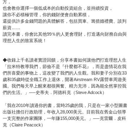
方，
也會教你選擇一個低成本的自動投資組合，並持續投資，
讓你不必積極管理，你的錢財便會自動累積，
還提供許多金錢問題的具體解答，包括買車、籌措婚禮費、談判
薪資……
讀完本書，你會比其他99％的人更會理財，打造邁向財務自由與
理想人生的致富系統！
◆收錄上千名讀者實證回饋，分享本書如何讓他們打造理想人生
「拉米特教導我們，節儉不是『什麼都不花』，而是盡情花在我
們所喜愛的事物上，這改變了我們的人生觀。我和妻子分別在33
歲和35歲時從全職工作上退休，開著Airstream RV露營車周遊美
國。我們每天早上醒來都很興奮、精力充沛，因為能全然掌控我
們的生活。」──史蒂夫．阿德科克（Steve Adcock）
「我在2010年讀過你的書，當時25歲的我，只是在一家小型圖書
出版社擔任行政助理，年收入28,000美元。目前我在舊金山領導
一支完整的作家團隊，一年賺155,000美元。」──克雷爾．皮科
克（Claire Peacock）