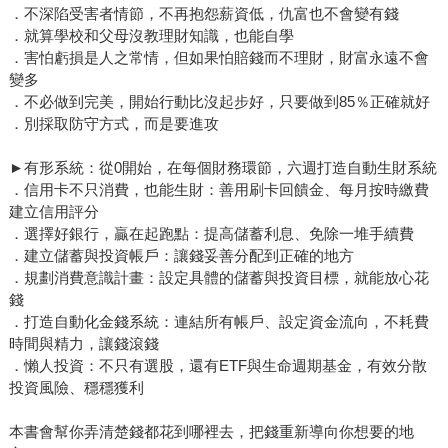
．不深陷受害者情節，不再抱怨薪資低，仇富也不會變有錢
．就算學校和父母沒教理財知識，也能自學
．害怕虧損是人之常情，但如果怕賠錢而不理財，財富永遠不會
變多
．不必做到完美，開始行動比沒起步好，只要做到85％正確就好
．別採取防守方式，而是要進攻
►有形系統：從0開始，在每個財務環節，六週打造自動生財系統
．信用卡不只消費，也能生財：善用刷卡回饋金、每月按時繳費
建立信用評分
．選擇好銀行，贏在起跑點：提高儲蓄利息、免除一堆手續費
．建立儲蓄與投資帳戶：讓錢妥善分配到正確的地方
．規劃消費意識計畫：設定具體的儲蓄與投資目標，就能放心花
錢
．打造自動化金錢系統：連結所有帳戶、設定資金流向，不耗費
時間與精力，讓錢滾錢
．懶人投資：不只有選股，還有ETF與生命週期基金，有效分散
投資風險、穩穩獲利
本書會幫你弄清楚錢都花到哪裡去，把錢重新導向你想要的地