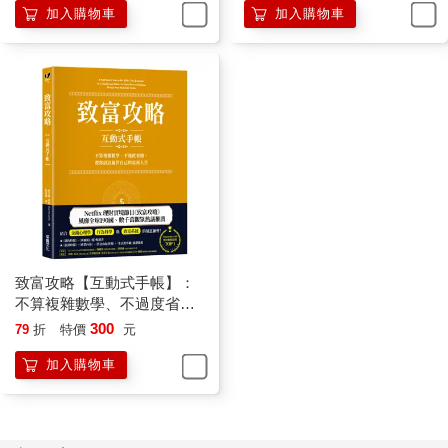
加入購物車
加入購物車
教你變成有錢人
著）
致富攻略【互動式手帳】：
不算複雜數學、不過度省
錢，教你設計屬於自己的富
300
79
折
特價
元
裕人生（Netflix全球現象級
加入購物車
理財實境節目指定工具）