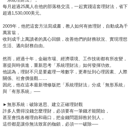
每月超過25萬人在他的部落格交流，一起實踐這套理財法，省下
超過1,530,000美元。
2009年，他把這套方法寫成書，教人如何有效理財，自動成為千
萬富翁，
收到成千上萬讀者的真心回饋，改善他們的財務狀況、實現理想
生活、邁向財務自由。
然而，經過十年，金融市場、經濟環境、工作技術都有所改變，
塞提與時俱進，重新思考「系統理財法」如何發揮功效。
他認為，理財不只是要處理一堆數字，更牽扯到心理因素、人際
關係、社會價值觀……
因此，他在這本最新增修版把「系統理財法」分成「無形系統」
與「有形系統」──
►無形系統：破除迷思、建立正確理財觀
許多人覺得沒錢怎麼理財，必須要有一筆錢才能開始，
甚至會找各種理由和藉口，把金錢問題歸咎於別人，
這些都是讓你無法致富的枷鎖，必須一一破除──