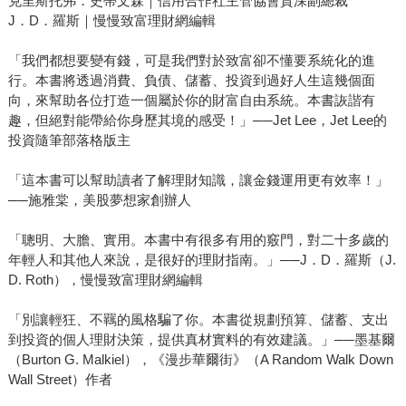
克里斯托弗．史蒂文森｜信用合作社主管協會資深副總裁
J．D．羅斯｜慢慢致富理財網編輯
「我們都想要變有錢，可是我們對於致富卻不懂要系統化的進
行。本書將透過消費、負債、儲蓄、投資到過好人生這幾個面
向，來幫助各位打造一個屬於你的財富自由系統。本書詼諧有
趣，但絕對能帶給你身歷其境的感受！」──Jet Lee，Jet Lee的
投資隨筆部落格版主
「這本書可以幫助讀者了解理財知識，讓金錢運用更有效率！」
──施雅棠，美股夢想家創辦人
「聰明、大膽、實用。本書中有很多有用的竅門，對二十多歲的
年輕人和其他人來說，是很好的理財指南。」──J．D．羅斯（J.
D. Roth），慢慢致富理財網編輯
「別讓輕狂、不羈的風格騙了你。本書從規劃預算、儲蓄、支出
到投資的個人理財決策，提供真材實料的有效建議。」──墨基爾
（Burton G. Malkiel），《漫步華爾街》（A Random Walk Down
Wall Street）作者