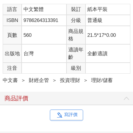
語言
中文繁體
裝訂
紙本平裝
ISBN
9786264313391
分級
普通級
商品規
頁數
560
21.5*17*0.00
格
適讀年
出版地
台灣
全齡適讀
齡
注音
級別
中文書
＞
財經企管
＞
投資理財
＞
理財/儲蓄
商品評價
寫評價