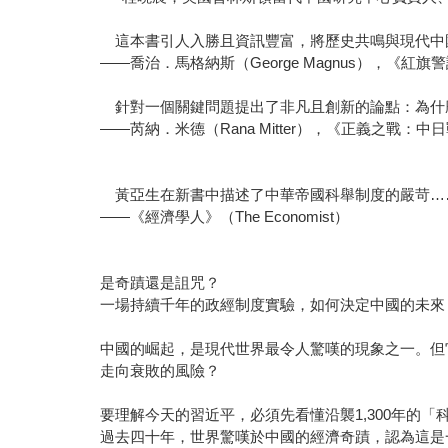
這本書引人入勝且資訊豐富，將歷史共鳴與現代中
——喬治．馬格納斯（George Magnus），《紅旗
針對一個關鍵問題提出了非凡且創新的論點：為什
——芮納．米德（Rana Mitter），《正義之戰：中日戰
黃亞生在新書中描述了中華帝國科舉制度的嚴苛…
——《經濟學人》（The Economist）
是奇蹟還是詛咒？
一場持續千年的政經制度實驗，如何決定中國的未來
中國的崛起，是現代世界最令人驚嘆的現象之一。但
走向衰敗的風險？
要理解今天的習近平，必須先看懂沿襲1,300年的「
過去四十年，世界驚嘆於中國的經濟奇蹟，認為這是