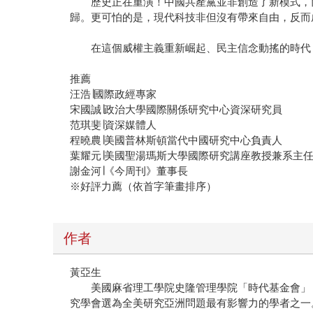
歷史正在重演！中國共產黨並非創造了新模式，而
歸。更可怕的是，現代科技非但沒有帶來自由，反而
在這個威權主義重新崛起、民主信念動搖的時代，
推薦
汪浩∣國際政經專家
宋國誠∣政治大學國際關係研究中心資深研究員
范琪斐∣資深媒體人
程曉農∣美國普林斯頓當代中國研究中心負責人
葉耀元∣美國聖湯瑪斯大學國際研究講座教授兼系主
謝金河∣《今周刊》董事長
※好評力薦（依首字筆畫排序）
作者
黃亞生
美國麻省理工學院史隆管理學院「時代基金會」（Epo
究學會選為全美研究亞洲問題最有影響力的學者之一