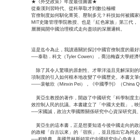
★《外交政策》年度最佳圖書★
從秦漢到習時代、從科舉取才到數位極權
官僚制度如何馴化菁英、壓制多元？科技如何被國家
MIT史隆管理學院教授、也是「紅色家族」第三代，
層層揭開中國治理模式走向盡頭的深層邏輯。
這是迄今為止，我讀過關於探討中國官僚制度的最好
──泰勒．科文（Tyler Cowen），喬治梅森大學
除了其令人驚嘆的原創性、才華洋溢且見解深刻的
項制度的引入如何根本地改變了中國歷史。本書文筆
——裴敏欣（Minxin Pei），《中國季刊》（China Qua
黃亞生教授的著作，開啟了中國研究「科學制度主義
效控制人民的抗議。本書建立了「中國大史觀」，映
──宋國誠，政治大學國際關係研究中心資深研究員
黃亞生的這本書，正是想要知道今後中國走向的政
的政權「自古以來」的「宿疾」，並且指出它為何必
──程曉農，美國普林斯頓當代中國研究中心負責人