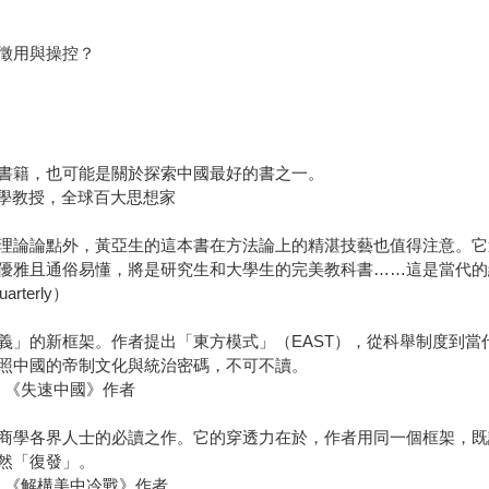
徵用與操控？
書籍，也可能是關於探索中國最好的書之一。
經濟學教授，全球百大思想家
理論論點外，黃亞生的這本書在方法論上的精湛技藝也值得注意。它
優雅且通俗易懂，將是研究生和大學生的完美教科書……這是當代的
rterly）
」的新框架。作者提出「東方模式」（EAST），從科舉制度到當
照中國的帝制文化與統治密碼，不可不讀。
、《失速中國》作者
商學各界人士的必讀之作。它的穿透力在於，作者用同一個框架，既
然「復發」。
、《解構美中冷戰》作者