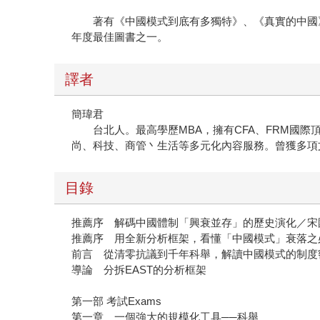
著有《中國模式到底有多獨特》、《真實的中國》、
年度最佳圖書之一。
譯者
簡瑋君
台北人。最高學歷MBA，擁有CFA、FRM國際
尚、科技、商管丶生活等多元化內容服務。曾獲多項
目錄
推薦序 解碼中國體制「興衰並存」的歷史演化／宋
推薦序 用全新分析框架，看懂「中國模式」衰落之
前言 從清零抗議到千年科舉，解讀中國模式的制度
導論 分拆EAST的分析框架
第一部 考試Exams
第一章 一個強大的規模化工具──科舉