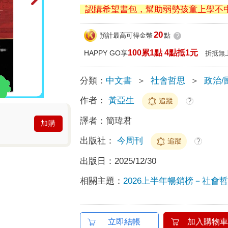
認購希望書包，幫助弱勢孩童上學不
20
預計最高可得金幣
點
?
100累1點 4點抵1元
HAPPY GO享
折抵無
分類：
中文書
＞
社會哲思
＞
政治/
作者：
黃亞生
追蹤
?
譯者：
簡瑋君
加購
出版社：
今周刊
追蹤
?
出版日：
2025/12/30
相關主題：
2026上半年暢銷榜－社會哲思
立即結帳
加入購物車