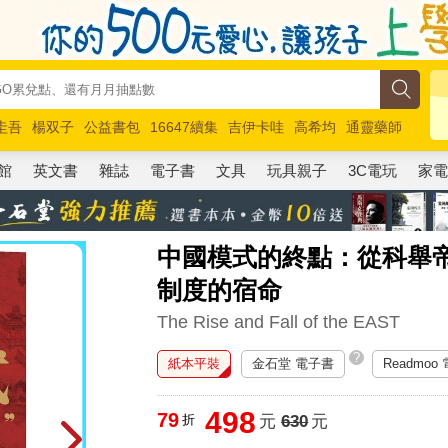
圭吾
楊双子
公益書包
16647續集
吉伊卡哇
高希均
通靈藥師
路邊攤新作
馬斯克
玩具總動員5
超慢跑
館
英文書
雜誌
電子書
文具
玩具親子
3C電玩
家
中國模式的終點：從科舉
制度的宿命
The Rise and Fall of the EAST
?
紙本平裝
金石堂 電子書
Readmoo
498
79
折
元
630
元