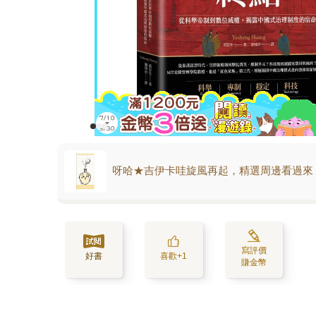
呀哈★吉伊卡哇旋風再起，精選周邊看過來
寫評價
好書
喜歡+1
賺金幣