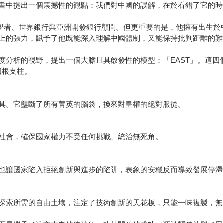
書中提出一個震撼性的觀點：我們對中國的誤解，在於看錯了它的時
問學者、世界銀行與亞洲開發銀行顧問。但更重要的是，他擁有出生
上的張力，賦予了他既能深入理解中國體制，又能保持批判距離的難
視野，提出一個大膽且具啟發性的模型：「EAST」。這四個英文字母分別代
四根支柱。
。它壟斷了所有菁英的腦袋，換來對皇權的絕對服從。
會，確保國家權力不受任何挑戰、統治無死角。
讓國家陷入拒絕創新與進步的陷阱，表象的安穩反而導致發展停滯
索所需的自由土壤，注定了技術創新的天花板，只能一味複製，無