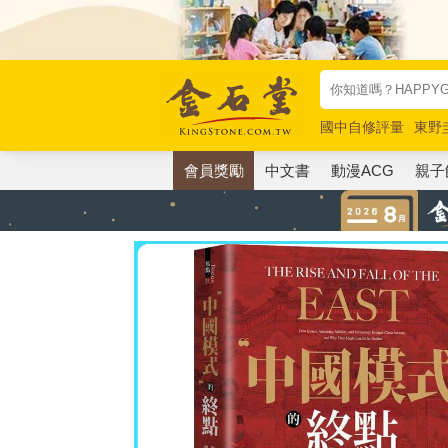
國中自修評量
東野
唯紅花綻放
奧德賽
會員獎勵
中文書
動漫ACG
親子