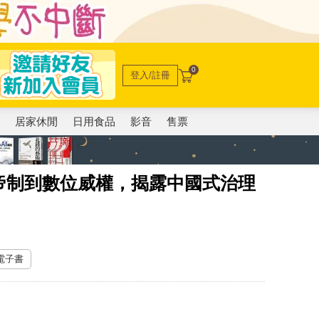
0
登入/註冊
電
居家休閒
日用食品
影音
售票
帝制到數位威權，揭露中國式治理
 電子書