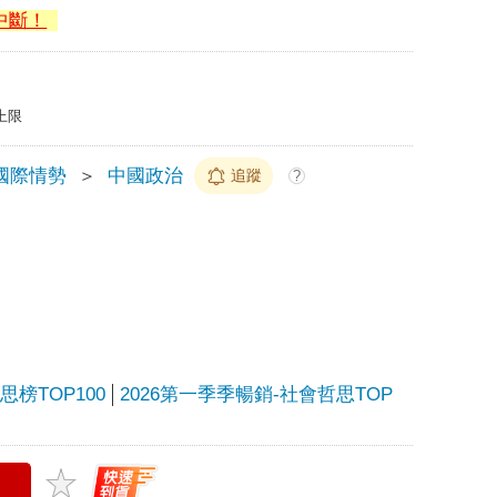
中斷！
上限
國際情勢
＞
中國政治
追蹤
?
榜TOP100
2026第一季季暢銷-社會哲思TOP