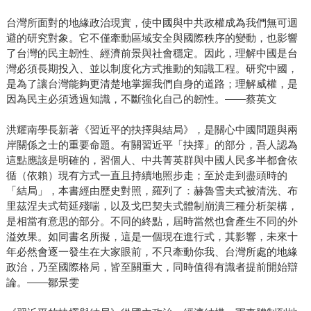
台灣所面對的地緣政治現實，使中國與中共政權成為我們無可迴
避的研究對象。它不僅牽動區域安全與國際秩序的變動，也影響
了台灣的民主韌性、經濟前景與社會穩定。因此，理解中國是台
灣必須長期投入、並以制度化方式推動的知識工程。研究中國，
是為了讓台灣能夠更清楚地掌握我們自身的道路；理解威權，是
因為民主必須透過知識，不斷強化自己的韌性。——蔡英文
洪耀南學長新著《習近平的抉擇與結局》，是關心中國問題與兩
岸關係之士的重要命題。有關習近平「抉擇」的部分，吾人認為
這點應該是明確的，習個人、中共菁英群與中國人民多半都會依
循（依賴）現有方式一直且持續地照步走；至於走到盡頭時的
「結局」，本書經由歷史對照，羅列了：赫魯雪夫式被清洗、布
里茲涅夫式苟延殘喘，以及戈巴契夫式體制崩潰三種分析架構，
是相當有意思的部分。不同的終點，屆時當然也會產生不同的外
溢效果。如同書名所擬，這是一個現在進行式，其影響，未來十
年必然會逐一發生在大家眼前，不只牽動你我、台灣所處的地緣
政治，乃至國際格局，皆至關重大，同時值得有識者提前開始辯
論。——鄒景雯