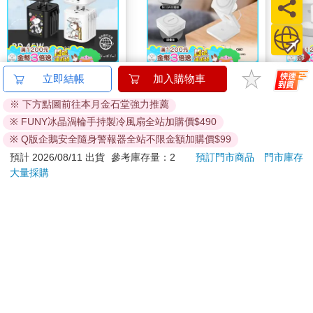
【正版授權】
【Gigastone】20W
【Gi
立即結帳
加入購物車
SNOOPY史努比 45W
Qi2 MagSafe 三合一折
化鎵G
※ 下方點圖前往本月金石堂強力推薦
2C1A 旅行電源供應器
疊式磁吸充電座組(適
快速充
1431
1259
特價
元
特價
元
1790
1590
890
(含萬國轉接頭)
用
※ FUNY冰晶渦輪手持製冷風扇全站加購價$490
iPhone17/Airpods/Apple
加入購物車
加入購物車
※ Q版企鵝安全隨身警報器全站不限金額加購價$99
Watch)(WP-9340W)
預計 2026/08/11 出貨
參考庫存量：2
預訂門市商品
門市庫存
大量採購
您可能會喜歡