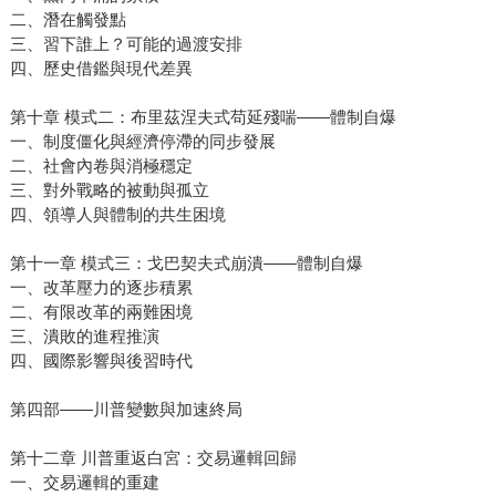
二、潛在觸發點
三、習下誰上？可能的過渡安排
四、歷史借鑑與現代差異
第十章 模式二：布里茲涅夫式苟延殘喘——體制自爆
一、制度僵化與經濟停滯的同步發展
二、社會內卷與消極穩定
三、對外戰略的被動與孤立
四、領導人與體制的共生困境
第十一章 模式三：戈巴契夫式崩潰——體制自爆
一、改革壓力的逐步積累
二、有限改革的兩難困境
三、潰敗的進程推演
四、國際影響與後習時代
第四部——川普變數與加速終局
第十二章 川普重返白宮：交易邏輯回歸
一、交易邏輯的重建