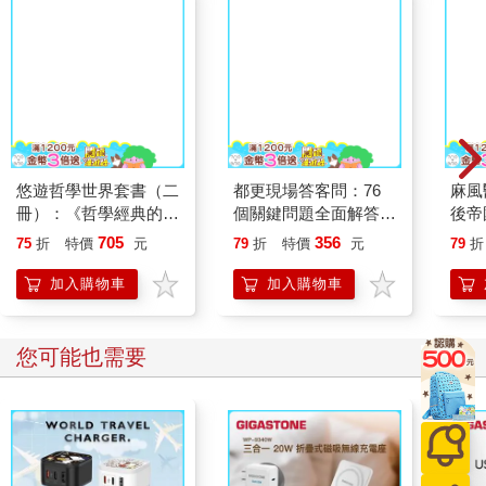
悠遊哲學世界套書（二
都更現場答客問：76
麻風
冊）：《哲學經典的
個關鍵問題全面解答住
後帝
32堂領讀課》、《哲
戶最關心的都更權益、
喻與
705
356
75
折
特價
元
79
折
特價
元
79
折
學的40堂公開課》
流程與分配
加入購物車
加入購物車
您可能也需要