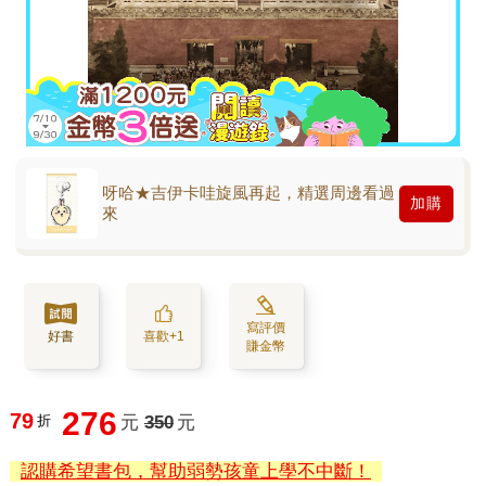
呀哈★吉伊卡哇旋風再起，精選周邊看過
加購
來
寫評價
好書
喜歡+1
賺金幣
276
79
折
元
350
元
認購希望書包，幫助弱勢孩童上學不中斷！