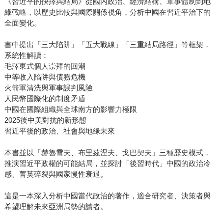
《習近平的抉擇與結局》從國內政治、經濟結構、軍事體制到地
緣戰略，以歷史比較與國際關係視角，分析中國在習近平治下的
全面變化。
書中提出「三大陷阱」「五大戰線」「三重結局路徑」等框架，
系統性解讀：
毛澤東式個人崇拜的回潮
中等收入陷阱與債務危機
火箭軍清洗與軍事誤判風險
人民幣國際化的制度矛盾
中國在國際組織與全球南方的影響力極限
2025後中美對抗的新形態
習近平後的政治、社會與地緣未來
本書並以「赫魯雪夫、布里茲涅夫、戈巴契夫」三種歷史模式，
推演習近平政權的可能結局，並探討「後習時代」中國的政治冷
感、菁英碎裂與國家慢性衰退。
這是一本深入分析中國當代政治的著作，適合研究者、決策者與
希望理解未來亞洲局勢的讀者。