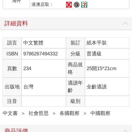
海外
至秘密處決。正常的司法程序被民粹激情取代，法律成為政治鬥
港澳店取：
爭的工具。在「打黑英雄」與「人民公僕」的光環下，薄熙來的
聲勢一度席捲全國，引起高層的警覺與民間的熱議。
詳細資料
對習近平而言，這場「唱紅打黑」運動是一個鮮明的警告：文革
式的動員與極權手段依然有強大的社會吸引力，若無法有效掌控
語言
中文繁體
裝訂
紙本平裝
意識形態與權力架構，即使身在體制最高層，也隨時可能被新一
輪群眾運動顛覆。
ISBN
9786267494332
分級
普通級
最終，薄熙來因為王立軍事件被拉下馬，其背後籌劃的權力布局
商品規
頁數
234
25開15*21cm
隨之瓦解。但這場運動留下的深遠影響卻未曾真正消散。它證明
格
了，在中國政治體系內部，極權復辟的衝 動從未消失，只要時機
成熟，便可能再度湧現。
適讀年
出版地
台灣
全齡適讀
齡
從薄熙來的興衰，到習近平後來全面收緊意識形態控制，中國進
注音
級別
入了一個「後改 革、前文革」的模糊地帶。習近平如何在歷史與
現實的夾縫中，一步步走向個人極權復辟的路線—這條路，正是
中文書
＞
社會哲思
＞
各國觀察
＞
中國觀察
中國難以逃脫的毛澤東陷阱。
習近平的集權，不是偶然成形，而是一場精心設計、步步推進的
商品評價