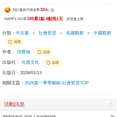
10
預計最高可得金幣
點
?
100累1點 4點抵1元
HAPPY GO享
折抵無上限
分類：
中文書
＞
社會哲思
＞
各國觀察
＞
中國觀察
追蹤
作者：
洪耀南
追蹤
出版社：
允晨文化
追蹤
出版日：
2026/01/13
相關主題：
2026第一季季暢銷-社會哲思TOP
活動訊息
閱讀漫遊錄-2026上半年暢銷榜
2