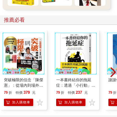
推薦必看
突破極限的信念「陳傑
一本書終結你的拖延
謝謝
憲」：從場內到場外，
症：透過「小行動」打
台灣隊長全力以赴的堅
開大腦的行動開關，懶
379
237
79
折
特價
元
79
折
特價
元
79
折
持與自白 （限量典藏
人也能變身「行動派」
「日常私服小卡組」）
的37個科學方法
加入購物車
加入購物車