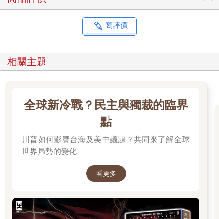
權力締造工程。他的操作，不是簡單的強勢領導，而是一場精算
過的政治接管計畫。
寫評價
第一步，打貪反腐作為切口。表面上高舉反腐正義，實則直指黨
內舊勢力與潛在對手。「打虎」與「拍蠅」的浪潮中，既清除了
政治障礙，也讓黨內大老們集體噤聲。反腐，不僅是廉政運動，
相關主題
更是權力重組的外科手術。
第二步，以「核心定位」進行忠誠測試。誰擁護「習核心」，誰
疑慮、誰陽奉陰違，一一暴露無遺。這不是尋求共識，而是強制
全球新冷戰？民主與獨裁的臨界
表態，通過核心定位，篩選敵友，鞏固隊伍。
點
第三步，以「新時代中國特色社會主義」冠名，植入黨章與憲
川普如何影響台海及美中議題？共同來了解全球
法。過去領導人多以政策為名流傳，習近平則將自己的名字，硬
世界局勢的變化
生生鑲嵌進制度文本。入黨章、入憲法，不僅是象徵性榮耀，而
是制度性壟斷，更一口氣超越不敢冠名的江澤民、胡錦濤，把變
看更多
更權力結構的門徑徹底封死。
第四步，歷史決議文再造個人神話。透過第三份歷史決議，習近
平將自身地位與毛澤東、鄧小平並列，重塑黨史敘事，使過去領
袖成為鋪墊，自己成為「歷史必然」。