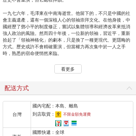
一九七六年，毛澤東在中南海逝世。他留下的，不只是中國的社
會主義遺產，還有一個深植人心的領袖崇拜文化。在他身後，中
國經歷了鄧小平的制度修正，嘗試以集體領導和經濟改革來抵消
強人政治的風險。然而四十年後，一位新的領袖，習近平，重新
拾起了「領袖神格化」的劇本，只是換了一種更現代、更隱晦的
方式。歷史或許不會精確重演，但當權力再次集中於一人之手
時，熟悉的宿命便悄然來臨。
二○○九年，重慶，一場名為「唱紅打黑」的運動悄然升溫。薄熙
看更多
來，一位有著太子黨背景的高層幹部，將老一代革命話語重新包
裝，以大規模紅歌比賽、公共場合集體唱紅歌、街頭民眾誦毛語
錄等活動，試圖在地方重塑集體主義精神與政治忠誠。
配送方式
表面上，這是一場打擊黑惡勢力、弘揚社會正能量的運動。但在
國內宅配：本島、離島
更深層次上，薄熙來透過操控輿論、動員群眾、集中權力，將自
己打造為一位具有群眾基礎的新時代領袖。紅歌聲中，不僅是對
到店取貨：
台灣
不限金額免運費
毛澤東時代的懷舊，更是對個人崇拜與群體動員的復活。
國際快遞：全球
重慶「打黑」行動規模驚人，大量富商與地方官員被快速審判甚