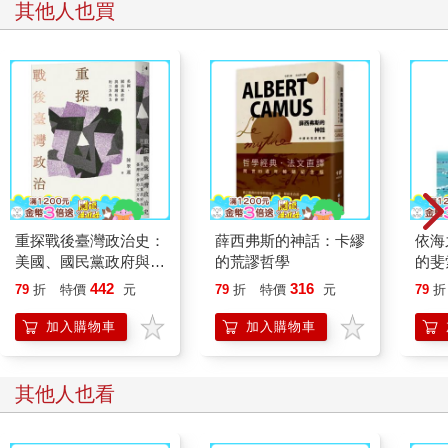
其他人也買
重探戰後臺灣政治史：
薛西弗斯的神話：卡繆
依海
美國、國民黨政府與臺
的荒謬哲學
的斐
灣社會的三方角力
島與
442
316
79
折
特價
元
79
折
特價
元
79
折
加入購物車
加入購物車
其他人也看