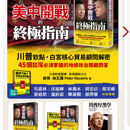
第五步，確立「兩個確立」、推動「兩個維護」。「確立習近平
同志黨中央的核心、全黨的核心地位」；「確立習近平新時代中
國特色社會主義思想的指導地位」。這一對政治公式，不僅塑造
了權威，也封閉了異議。「兩個維護」成為新時代的政治忠誠試
金石，將黨國意志與個人意志高度綁定。
最終，「定於一尊」正式完成。制度、敘事、組織、輿論，全面
整編為個人權力的延伸。中共體制不再是集體領導的修正機器，
而成為單一意志的傳聲筒。
這不是歷史的自然演變，而是一場計算精密、動作連貫的權力築
城。每一個步驟，看似政策調整，實則權力封頂；每一次操作，
看似制度建設，實則個人加冕。
在這個過程中，反腐不是為了清廉，歷史決議不是為了反思，憲
法修改不是為了國家現代化。一切，只是為了讓一個名字與一種
意志，凌駕於一切之上。從打貪到定於一 尊，習近平用政治精
算，完成了中國新時代的「皇權