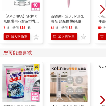
【AMONKA】3R神奇
百樂果汁筆0.5 PURE
小呸
無痕掛勾花瓣造型乳液
聯名 頂級白桃(限量)
件組
罐（點點玫瑰）（藍）
315
38
7
折
特價
元
84
折
特價
元
59
折
2入
加入購物車
加入購物車
您可能會喜歡