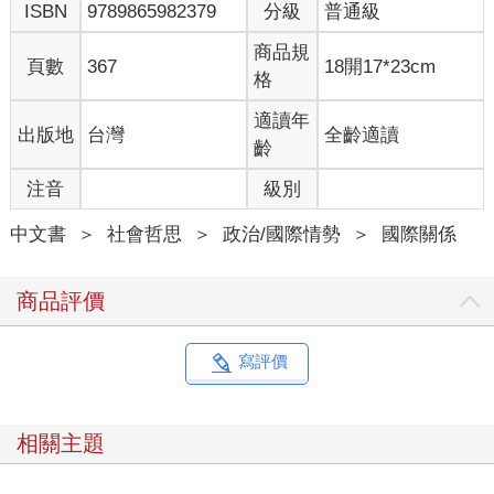
ISBN
9789865982379
分級
普通級
商品規
頁數
367
18開17*23cm
格
適讀年
出版地
台灣
全齡適讀
齡
注音
級別
中文書
＞
社會哲思
＞
政治/國際情勢
＞
國際關係
商品評價
寫評價
相關主題