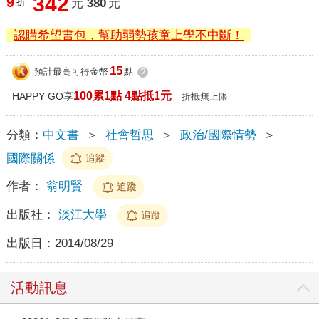
342
9
折
元
380
元
認購希望書包，幫助弱勢孩童上學不中斷！
15
預計最高可得金幣
點
?
100累1點 4點抵1元
HAPPY GO享
折抵無上限
分類：
中文書
＞
社會哲思
＞
政治/國際情勢
＞
國際關係
追蹤
作者：
翁明賢
追蹤
出版社：
淡江大學
追蹤
出版日：
2014/08/29
活動訊息