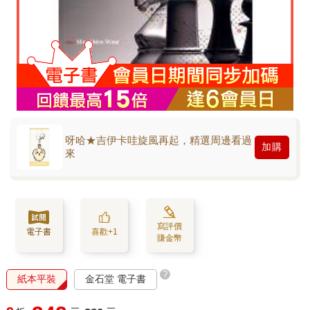
呀哈★吉伊卡哇旋風再起，精選周邊看過
加購
來
寫評價
電子書
喜歡+1
賺金幣
?
紙本平裝
金石堂 電子書