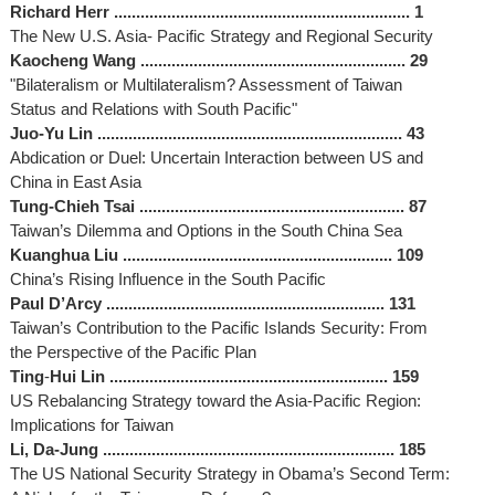
Richard Herr ................................................................... 1
The New U.S. Asia- Pacific Strategy and Regional Security
Kaocheng Wang ............................................................ 29
"Bilateralism or Multilateralism? Assessment of Taiwan
Status and Relations with South Pacific"
Juo-Yu Lin ..................................................................... 43
Abdication or Duel: Uncertain Interaction between US and
China in East Asia
Tung-Chieh Tsai ............................................................ 87
Taiwan’s Dilemma and Options in the South China Sea
Kuanghua Liu ............................................................. 109
China’s Rising Influence in the South Pacific
Paul D’Arcy ............................................................... 131
Taiwan’s Contribution to the Pacific Islands Security: From
the Perspective of the Pacific Plan
Ting
‐
Hui Lin ............................................................... 159
US Rebalancing Strategy toward the Asia-Pacific Region:
Implications for Taiwan
Li, Da-Jung .................................................................. 185
The US National Security Strategy in Obama’s Second Term: