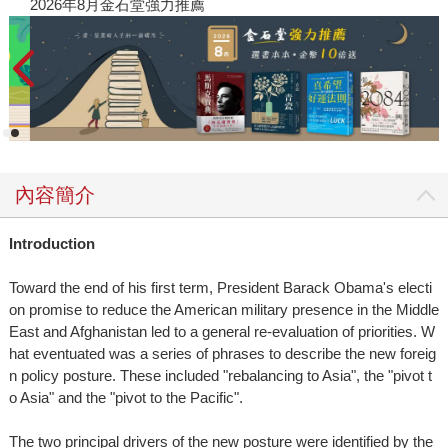
2026年8月金石堂強力推薦
內容簡介
Introduction
Toward the end of his first term, President Barack Obama's electi
on promise to reduce the American military presence in the Middle
East and Afghanistan led to a general re-evaluation of priorities. W
hat eventuated was a series of phrases to describe the new foreig
n policy posture. These included "rebalancing to Asia", the "pivot t
o Asia" and the "pivot to the Pacific".
The two principal drivers of the new posture were identified by the