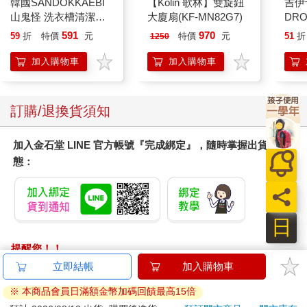
韓國SANDOKKAEBI
【Kolin 歌林】雙旋鈕
吉伊
山鬼怪 洗衣槽清潔劑
大廈扇(KF-MN82G7)
DR
450公克-10包組
水晶
591
970
59
折
特價
元
特價
元
51
折
1250
貼紙
兔兔 
加入購物車
加入購物車
訂購/退換貨須知
加入金石堂 LINE 官方帳號『完成綁定』，隨時掌握出貨動
態：
日
提醒您！！
金石堂及銀行均不會請您操作ATM! 如接獲電話要求您前往
立即結帳
加入購物車
ATM提款機，請不要聽從指示，以免受騙上當！
※ 本商品會員日滿額金幣加碼回饋最高15倍