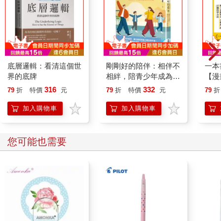
底層邏輯：看清這個世
剛剛好的陪伴：相伴不
一本
界的底牌
相絆，陪青少年成為想
【漫
要的自己
行動
316
332
79
折
特價
元
79
折
特價
元
79
折
開關
「行
加入購物車
加入購物車
學方
您可能也需要