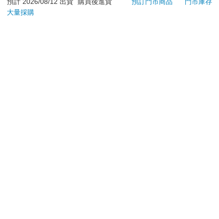
退換貨須知：
預計 2026/08/12 出貨
購買後進貨
預訂門市商品
門市庫存
大量採購
**提醒您，鑑賞期不等於試用期，退回商品須為全新狀態**
依據「消費者保護法」第19條及行政院消費者保護處公告之
「通訊交易解除權合理例外情事適用準則」，以下商品購買
後，除商品本身有瑕疵外，將不提供7天的猶豫期：
易於腐敗、保存期限較短或解約時即將逾期。（如：生
鮮食品）
依消費者要求所為之客製化給付。（客製化商品）
報紙、期刊或雜誌。（含MOOK、外文雜誌）
經消費者拆封之影音商品或電腦軟體。
非以有形媒介提供之數位內容或一經提供即為完成之線
上服務，經消費者事先同意始提供。（如：電子書、電
子雜誌、下載版軟體、虛擬商品…等）
已拆封之個人衛生用品。（如：內衣褲、刮鬍刀、除毛
刀…等）
若非上列種類商品，均享有到貨7天的猶豫期（含例假
日）。
辦理退換貨時，商品（組合商品恕無法接受單獨退貨）必須
是您收到商品時的原始狀態（包含商品本體、配件、贈品、