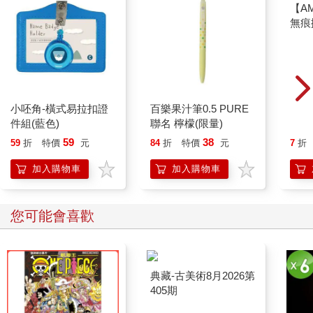
小呸角-橫式易拉扣證
百樂果汁筆0.5 PURE
【A
件組(藍色)
聯名 檸檬(限量)
無痕
罐（
59
38
59
折
特價
元
84
折
特價
元
7
折
紅）
加入購物車
加入購物車
您可能會喜歡