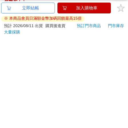
提醒您！！
金石堂及銀行均不會請您操作ATM! 如接獲電話要求您前往
ATM提款機，請不要聽從指示，以免受騙上當！
退換貨須知：
**提醒您，鑑賞期不等於試用期，退回商品須為全新狀態**
依據「消費者保護法」第19條及行政院消費者保護處公告之
「通訊交易解除權合理例外情事適用準則」，以下商品購買
後，除商品本身有瑕疵外，將不提供7天的猶豫期：
易於腐敗、保存期限較短或解約時即將逾期。（如：生
鮮食品）
依消費者要求所為之客製化給付。（客製化商品）
報紙、期刊或雜誌。（含MOOK、外文雜誌）
經消費者拆封之影音商品或電腦軟體。
非以有形媒介提供之數位內容或一經提供即為完成之線
上服務，經消費者事先同意始提供。（如：電子書、電
子雜誌、下載版軟體、虛擬商品…等）
已拆封之個人衛生用品。（如：內衣褲、刮鬍刀、除毛
刀…等）