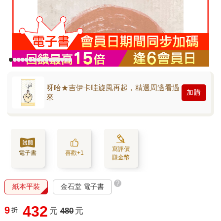
呀哈★吉伊卡哇旋風再起，精選周邊看過
加購
來
寫評價
電子書
喜歡+1
賺金幣
?
紙本平裝
金石堂 電子書
432
9
折
元
480
元