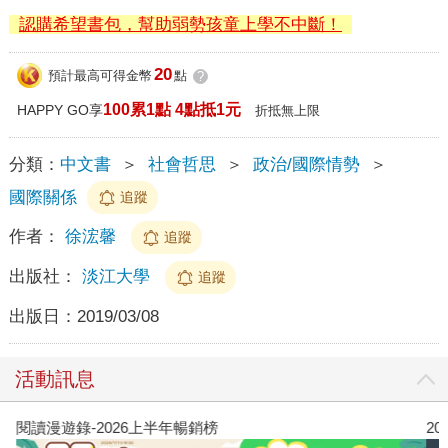
認購希望書包，幫助弱勢孩童上學不中斷！
20
預計最高可得金幣
點
?
100累1點 4點抵1元
HAPPY GO享
折抵無上限
分類：
中文書
＞
社會哲思
＞
政治/國際情勢
＞
國際關係
追蹤
作者：
徐浤馨
追蹤
出版社：
淡江大學
追蹤
出版日：
2019/03/08
活動訊息
閱讀漫遊錄-2026上半年暢銷榜
2