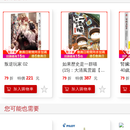
叛逆玩家 02
如果歷史是一群喵
腎臟
(15)：大清風雲篇【萌
40
貓漫畫學歷史】
就告
221
387
79
折
特價
元
79
折
特價
元
79
折
加入購物車
加入購物車
您可能也需要