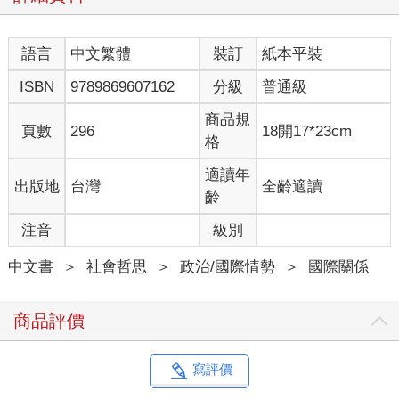
語言
中文繁體
裝訂
紙本平裝
ISBN
9789869607162
分級
普通級
商品規
頁數
296
18開17*23cm
格
適讀年
出版地
台灣
全齡適讀
齡
注音
級別
中文書
＞
社會哲思
＞
政治/國際情勢
＞
國際關係
商品評價
寫評價