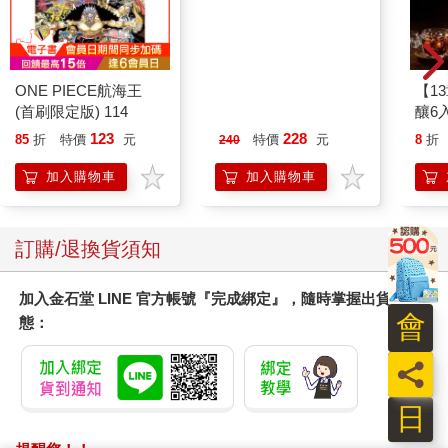
ONE PIECE航海王
典藏-古美術8月2026第
【1
(首刷限定版) 114
405期
釀6入
123
228
85
折
特價
元
特價
元
8
折
240
加入購物車
加入購物車
訂購/退換貨須知
加入金石堂 LINE 官方帳號『完成綁定』，隨時掌握出貨動
會
態：
員
日