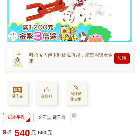
呀哈★吉伊卡哇旋風再起，精選周邊看過
加購
來
寫評價
電子書
喜歡+1
賺金幣
?
紙本平裝
金石堂 電子書
540
9
折
元
600
元