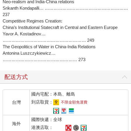
Neo-realism and India-China relations
Srikanth Kondapalli… …………………………………………………
237
Competitive Regimes Creation:
China’s Institutional Statecraft in Central and Eastern Europe
Yavor A. Kostadinov…
………………………………………………… 249
The Geopolitics of Water in China-India Relations
Antonina Luszczykiewicz…
…………………………………………… 273
配送方式
國內宅配：本島、離島
到店取貨：
台灣
不限金額免運費
國際快遞：全球
海外
港澳店取：