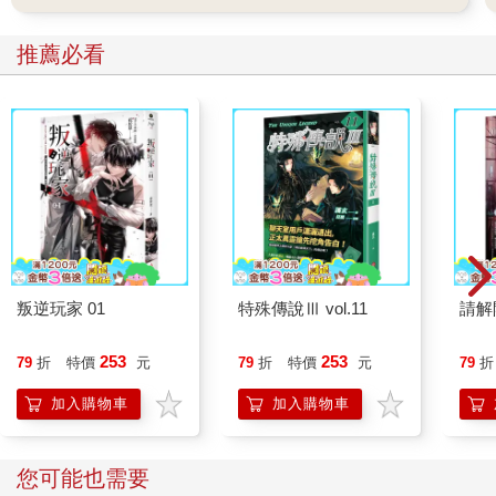
推薦必看
叛逆玩家 01
特殊傳說Ⅲ vol.11
請解
253
253
79
折
特價
元
79
折
特價
元
79
折
加入購物車
加入購物車
您可能也需要