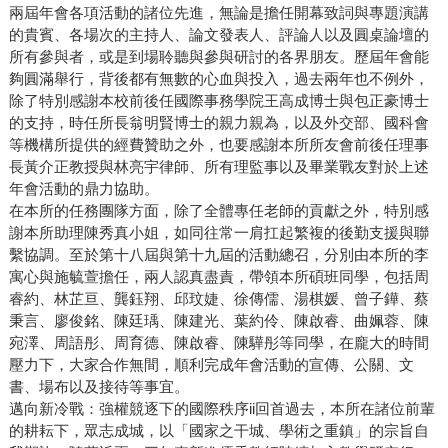
兩屆年會各項活動的諸位先進，無論是擔任開幕致詞與專題演講
的貴賓、各場次的主持人、論文發表人、評論人以及圓桌論壇的
所有參與者，或是到場聆聽與參與研討的各界朋友。歷屆年會能
夠圓滿舉行，背後都有無數的心血與投入，過去兩年也不例外，
除了特別感謝本校前後任國際事務學院王高成博士與包正豪博士
的支持，時任所長翁明賢博士的親力親為，以及外交部、國科會
等機構所提供的經費贊助之外，也要感謝本所所友會前後任理事
長黃介正教授與林亮宇律師、所有理監事以及畢業戰友對於上述
年會活動的鼎力協助。
在本所的任務團隊方面，除了全體專任老師的貢獻之外，特別感
謝本所助理陳秀真小姐，如同往常一肩扛起繁複的後勤支援與聯
繫協調。至於第十八屆與第十九屆的活動總召，分別由本所的李
寓心與施毓萱擔任，兩人認真盡責，帶領本所碩班同學，包括周
睿約、林芷亘、龔鈺翔、邱玟婕、徐傳儒、湯棋媛、曾子鏵、蔡
秉言、廖俊銘、陳廷瑀、陳建光、葉約伶、陳啟睿、曲姵蓉、陳
宛澤、周語彤、周育德、陳啟睿、陳驊彤等同學，在龐大的時間
壓力下，大家合作無間，順利完成年會活動的宣傳、公關、文
書、場布以及接待等事宜。
邁向新冷戰：強權競逐下的國際秩序ii回首過去，本所在諸位前輩
的耕耘下，眾志成城，以「國家之干城、學術之重鎮」的宗旨自