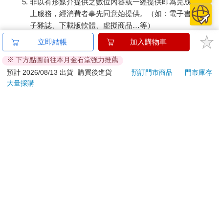
非以有形媒介提供之數位內容或一經提供即為完成之線
上服務，經消費者事先同意始提供。（如：電子書、電
子雜誌、下載版軟體、虛擬商品…等）
已拆封之個人衛生用品。（如：內衣褲、刮鬍刀、除毛
立即結帳
加入購物車
刀…等）
※ 下方點圖前往本月金石堂強力推薦
若非上列種類商品，均享有到貨7天的猶豫期（含例假
日）。
預計 2026/08/13 出貨
購買後進貨
預訂門市商品
門市庫存
大量採購
辦理退換貨時，商品（組合商品恕無法接受單獨退貨）必須
是您收到商品時的原始狀態（包含商品本體、配件、贈品、
保證書、所有附隨資料文件及原廠內外包裝…等），請勿直
接使用原廠包裝寄送，或於原廠包裝上黏貼紙張或書寫文
字。
退回商品若無法回復原狀，將請您負擔回復原狀所需費用，
嚴重時將影響您的退貨權益。