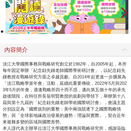
內容簡介
淡江大學國際事務與戰略研究創立於1982年，自2005年起，本所
每年固定舉辦「紀念鈕先鍾老師國際學術研討會」，以紀念鈕先
鍾教授在戰略研究方面之卓越貢獻。自2014年起更進一步擴展為
「淡江戰略學派年會」活動，延續此重要傳統，2022年5月與202
3年5月的年會，適逢戰略所四十而不惑，邁向第五個十年的承先
啟後階段，在時任所長翁明賢教授的規劃與帶領下，舉辦第十八
屆與第十九屆的「紀念鈕先鍾老師學術國際研討會」，會議主題
分別設定為「國際規則的重整：美中兩強競逐下之國際戰略情
勢」與「全球新地緣政治發展的趨勢：理論與實際」，契合近年
來複雜多變的區域與國際形勢。
本人謹代表主辦單位淡江大學國際事務與戰略研究所，感謝蒞臨