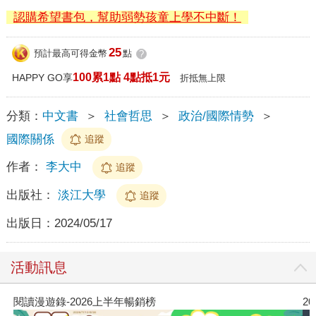
認購希望書包，幫助弱勢孩童上學不中斷！
25
預計最高可得金幣
點
?
100累1點 4點抵1元
HAPPY GO享
折抵無上限
分類：
中文書
＞
社會哲思
＞
政治/國際情勢
＞
國際關係
追蹤
作者：
李大中
追蹤
出版社：
淡江大學
追蹤
出版日：
2024/05/17
活動訊息
閱讀漫遊錄-2026上半年暢銷榜
2