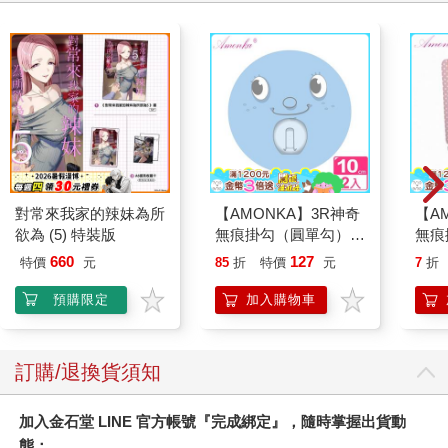
對常來我家的辣妹為所
【AMONKA】3R神奇
【A
欲為 (5) 特裝版
無痕掛勾（圓單勾）
無痕
（微笑－藍色）2入
架（
660
127
特價
元
85
折
特價
元
7
折
紅）
預購限定
加入購物車
訂購/退換貨須知
加入金石堂 LINE 官方帳號『完成綁定』，隨時掌握出貨動
態：