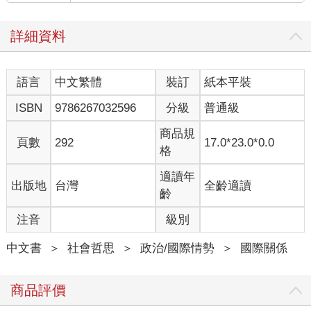
詳細資料
語言
中文繁體
裝訂
紙本平裝
ISBN
9786267032596
分級
普通級
商品規
頁數
292
17.0*23.0*0.0
格
適讀年
出版地
台灣
全齡適讀
齡
注音
級別
中文書
＞
社會哲思
＞
政治/國際情勢
＞
國際關係
商品評價