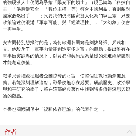
的強硬派人士仍認為爭搶「陽光下的領土」（現已轉為「科技自
主」「供應鏈安全」「數位主權」等）符合本國利益，否則敵對
國家必然出手……；只要我們仍將國家擬人化為鬥爭巨靈，只要
政策論述仍混淆「軍事可能」與「經濟理性」，「大幻象」便會
一再重生。
安吉爾特別想探討的是，為何歐洲各國總是劍拔弩張、兵戎相
見。他駁斥了「軍事力量能創造更多財富」的觀點，提出唯有在
軍事衝突缺席的情況下，以貿易和契約法為基礎的先進經濟體制
才能創造價值。
戰爭只會摧毀征服者企圖掠奪的財富，使整個征戰行動毫無意
義。若能深刻理解這點，戰爭便無存在必要。研讀歷史、政治學
與和平研究的學子，將在這部經典著作中找到諸多值得深思與辯
論的觀點。
本書也國際關係中「複雜依存理論」的代表作之一。
作者