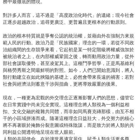
務中最徹底的體現。
對許多人而言，這不過是「高度政治化時代」的遺緒；現今社會
正逐步超越政治，追尋更廣泛、更普遍且更根本的行動原則。
政治的根本特質就是爭奪公認的統治權，並藉由外在強制力來規
範人民的行動。政治乃是「民族國家」理念的一環，若從不同政
治組織間的生存競爭來看，它起初是某一特定階級將權威強加於
被統治者之上，在內部權威鞏固之後，轉而動用政治力量，從外
部社會謀取優勢，甚至凌駕其上。這種鬥爭哲學，正是馬基維利
與格勞秀斯之間最鮮明的對照。如今，人們已開始意識到，將人
類行動建立在如此狹隘的基礎上，必然會帶來長遠的禍害；若對
社會與經濟法則蓄意干涉與扭曲，更將導致嚴重的後果。
現在，一種更為宏觀的外交理念正逐漸影響人們的思想，儘管它
在日常實踐中尚未完全實現。這種理念將人類視為一個利益相
扣、文化交融的複雜共同體，而非如同馬賽克磚那樣，由互不相
干的小區域拼湊而成。隨著這種理念日益壯大，外交努力的核心
將不再著眼於掩飾分裂意圖或特殊陰謀，而是致力於將人類的共
同利益公開透明地呈現在世人眼前。
人類的共同使命，在於讓世界適宜居住、賦予人類生活更多尊