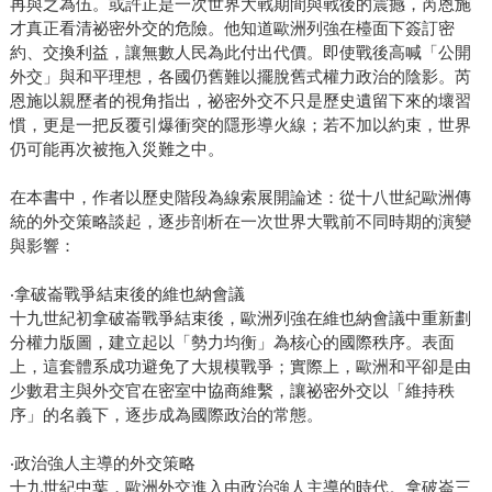
再與之為伍。或許正是一次世界大戰期間與戰後的震撼，芮恩施
才真正看清祕密外交的危險。他知道歐洲列強在檯面下簽訂密
約、交換利益，讓無數人民為此付出代價。即使戰後高喊「公開
外交」與和平理想，各國仍舊難以擺脫舊式權力政治的陰影。芮
恩施以親歷者的視角指出，祕密外交不只是歷史遺留下來的壞習
慣，更是一把反覆引爆衝突的隱形導火線；若不加以約束，世界
仍可能再次被拖入災難之中。
在本書中，作者以歷史階段為線索展開論述：從十八世紀歐洲傳
統的外交策略談起，逐步剖析在一次世界大戰前不同時期的演變
與影響：
‧拿破崙戰爭結束後的維也納會議
十九世紀初拿破崙戰爭結束後，歐洲列強在維也納會議中重新劃
分權力版圖，建立起以「勢力均衡」為核心的國際秩序。表面
上，這套體系成功避免了大規模戰爭；實際上，歐洲和平卻是由
少數君主與外交官在密室中協商維繫，讓祕密外交以「維持秩
序」的名義下，逐步成為國際政治的常態。
‧政治強人主導的外交策略
十九世紀中葉，歐洲外交進入由政治強人主導的時代。拿破崙三