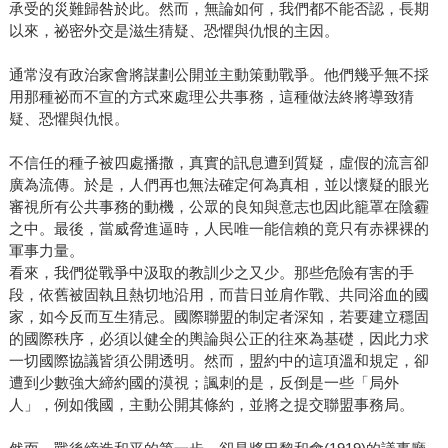
承受的災難歸咎於此。然而，無論如何，我們都不能否認，長期
以來，祕密外交是滋生猜疑、恐懼與仇恨的主因。
通常沒有政治家會將謀劃公開並主動策動戰爭。他們幾乎無不採
用那種祕而不宣的方式來處理公共事務，這種做法終將導致猜
疑、恐懼與仇恨。
不信任的種子被四處播撒，真實的訊息遭到質疑，虛假的流言卻
廣為流傳。於是，人們再也無法確定何為真相，並以懷疑的眼光
審視所有公共事務的動機，公眾的良知與意志也因此籠罩在陰霾
之中。最後，當威脅進逼時，人民唯一能信賴的竟只有赤裸裸的
軍事力量。
看來，我們從戰爭中汲取的教訓少之又少。那些危險有害的手
段，依舊被固執且熱切地沿用，而昔日並肩作戰、共同浴血的國
家，如今反而互生猜忌。國際聯盟的制定者深知，若要建立穩固
的國際秩序，必須以健全的輿論與公正的往來為基礎，因此力求
一切國際協議皆須公開透明。然而，盟約中的這項溫和規定，卻
遭到少數強大締約國的漠視；諷刺的是，反倒是一些「局外
人」，例如俄國，主動公開其條約，並將之提交聯盟事務局。