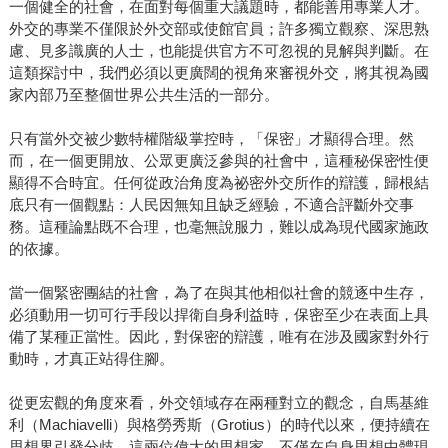
一個健全的社會，在面對每個重大議題時，都能善用專業人才。
外交的專業不僅限於外交部或使館官員；許多獨立觀察、深思熟
慮、見多識廣的人士，也能提供官方不可忽視的見解與判斷。在
這類探討中，我們必須以更廣闊的視角來審視外交，將其視為國
家內部乃至整個世界公共生活的一部分。
只有當外交被少數特權階級掌控時，「保密」才顯得合理。然
而，在一個更開放、公眾更廣泛參與的社會中，這種秘保密性便
顯得不合時宜。任何從政治角度為祕密外交所作的辯護，歸根結
底只有一個觀點：人民因無知且缺乏經驗，不適合評斷外交事
務。這種論點既不合理，也毫無說服力，難以成為現代國家施政
的依據。
當一個緊密團結的社會，為了在與其他相似社會的競逐中生存，
必須動用一切可行手段以捍衛自身利益時，保密至少在表面上具
備了某種正當性。因此，對保密的辯護，唯有在涉及國家對外行
動時，才真正站得住腳。
從更宏觀的角度來看，外交領域存在兩種對立的觀念，自馬基維
利（Machiavelli）與格勞秀斯（Grotius）的時代以來，便持續在
思想界引發分歧。這兩位偉大的思想家，不僅在自身思想中體現