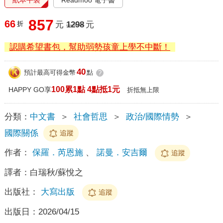
857
66
折
元
1298
元
認購希望書包，幫助弱勢孩童上學不中斷！
40
預計最高可得金幣
點
?
100累1點 4點抵1元
HAPPY GO享
折抵無上限
分類：
中文書
＞
社會哲思
＞
政治/國際情勢
＞
國際關係
追蹤
作者：
保羅．芮恩施
、
諾曼．安吉爾
追蹤
譯者：
白瑞秋/蘇悅之
出版社：
大寫出版
追蹤
出版日：
2026/04/15