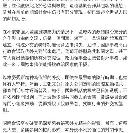
嚴，並保護彼此免於恐懼與殺戮。這種基於合作與包容的理想，
雖然在當前的國際社會中仍只有部分實現，卻已激起全世界人民
的熱切期盼。
在不依賴強大盟國施加壓力的情況下，區域內的政體能否充分的
合作與自由的交流，仍是一個問題。然而，一旦這樣的體系真正
建立，傳統外交的特殊功能便會逐漸消失。屆時，國際事務將由
行政會議取代外交對話來處理。葡萄牙轉型為共和國之際，甚至
有人提出應撤銷所有外交職位，改由領事全面接管對外事務，如
此一來，國際事務便能擺脫政治因素的干擾。
以格勞秀斯精神為依歸的外交，即便在最黑暗的陰謀時期，也始
終有人堅持。然而，主張充分討論與公開透明的國際互動模式，
卻直到近年才逐漸普及。如今，國際對話的模式已日漸透明，不
再依賴閉門談判，而是透過多國共同參與的會議、常設委員會或
專門小組來推動，從而擺脫了脫離民意、獨斷行事的外交官壟
斷。
國際會議至今確實仍深受舊有祕密外交精神的影響。然而，這種
更大型、多國參與的協商形式，本身便不利於過往的封閉作風。