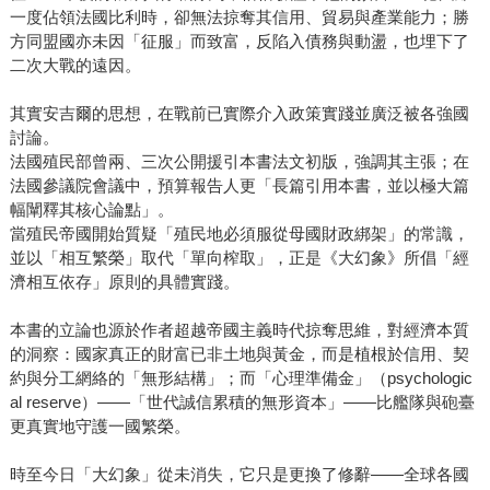
一度佔領法國比利時，卻無法掠奪其信用、貿易與產業能力；勝
方同盟國亦未因「征服」而致富，反陷入債務與動盪，也埋下了
二次大戰的遠因。
其實安吉爾的思想，在戰前已實際介入政策實踐並廣泛被各強國
討論。
法國殖民部曾兩、三次公開援引本書法文初版，強調其主張；在
法國參議院會議中，預算報告人更「長篇引用本書，並以極大篇
幅闡釋其核心論點」。
當殖民帝國開始質疑「殖民地必須服從母國財政綁架」的常識，
並以「相互繁榮」取代「單向榨取」，正是《大幻象》所倡「經
濟相互依存」原則的具體實踐。
本書的立論也源於作者超越帝國主義時代掠奪思維，對經濟本質
的洞察：國家真正的財富已非土地與黃金，而是植根於信用、契
約與分工網絡的「無形結構」；而「心理準備金」（psychologic
al reserve）——「世代誠信累積的無形資本」——比艦隊與砲臺
更真實地守護一國繁榮。
時至今日「大幻象」從未消失，它只是更換了修辭——全球各國