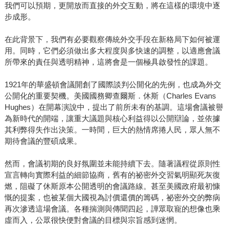
我們可以預期，更開放而直接的外交互動，將在這樣的環境中逐
步成形。
在此背景下，我們有必要觀察傳統外交手段在新格局下如何被運
用。同時，它們必須做出多大程度與多快速的調整，以適應會議
所帶來的責任與透明精神，這將會是一個極具啟發性的課題。
1921年的華盛頓會議開創了國際談判公開化的先例，也成為外交
公開化的重要契機。美國國務卿查爾斯．休斯（Charles Evans
Hughes）在開幕演說中，提出了前所未有的基調。這場會議被譽
為新時代的開端，讓重大議題與核心利益得以公開辯論，並依據
其利弊得失作出決策。一時間，巨大的熱情席捲人民，眾人無不
期待會議的豐碩成果。
然而，會議初期的良好氛圍並未能持續下去。隨著議程從原則性
宣言轉向實際利益的細節協商，舊有的祕密外交習氣明顯死灰復
燃，阻礙了休斯原本公開透明的會議路線。甚至美國政府最初慷
慨的提案，也被某個大國視為討價還價的籌碼，祕密外交的弊病
再次滲透這場會議。各種揣測與傳聞四起，譁眾取寵的想像也乘
虛而入，公眾很快便對會議的目標與宗旨感到迷惘。