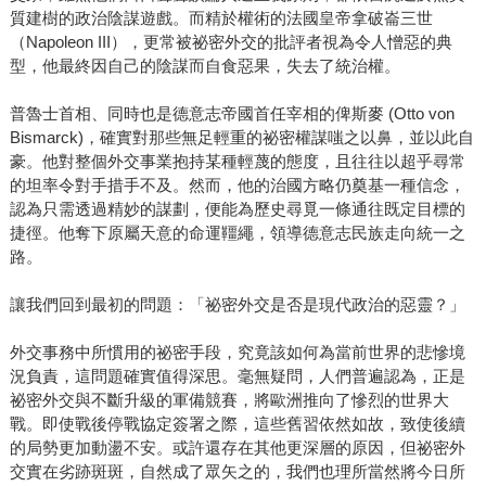
質建樹的政治陰謀遊戲。而精於權術的法國皇帝拿破崙三世
（Napoleon III），更常被祕密外交的批評者視為令人憎惡的典
型，他最終因自己的陰謀而自食惡果，失去了統治權。
普魯士首相、同時也是德意志帝國首任宰相的俾斯麥 (Otto von
Bismarck)，確實對那些無足輕重的祕密權謀嗤之以鼻，並以此自
豪。他對整個外交事業抱持某種輕蔑的態度，且往往以超乎尋常
的坦率令對手措手不及。然而，他的治國方略仍奠基一種信念，
認為只需透過精妙的謀劃，便能為歷史尋覓一條通往既定目標的
捷徑。他奪下原屬天意的命運韁繩，領導德意志民族走向統一之
路。
讓我們回到最初的問題：「祕密外交是否是現代政治的惡靈？」
外交事務中所慣用的祕密手段，究竟該如何為當前世界的悲慘境
況負責，這問題確實值得深思。毫無疑問，人們普遍認為，正是
祕密外交與不斷升級的軍備競賽，將歐洲推向了慘烈的世界大
戰。即使戰後停戰協定簽署之際，這些舊習依然如故，致使後續
的局勢更加動盪不安。或許還存在其他更深層的原因，但祕密外
交實在劣跡斑斑，自然成了眾矢之的，我們也理所當然將今日所