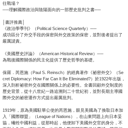
往戰場？
──理解國際政治與陰陽面向的一部歷史批判之書──
│書評推薦│
《政治學季刊》（Political Science Quarterly）──
成功區分了外交手段的保密與外交政策的保密，並對後者提出了
嚴厲譴責。
《美國歷史評論》（American Historical Review）──
為戰後國際關係的民主化提供了歷史哲學的基礎。
保羅．芮恩施（Paul S. Reinsch）的經典著作《祕密外交》（Se
cret Diplomacy: How Far Can It Be Eliminated?）於1922年出版，
深入剖析祕密外交在國際關係上的必要性。全書回顧外交制度的
歷史背景，從十八世紀一路追溯到二十世紀初，並對長期主導國
際外交的祕密運作方式提出嚴厲批判。
1919年，原為美國駐華公使的芮恩施，眼見美國為了換取日本加
入「國際聯盟」（League of Nations），在山東問題上向日本妥
協，犧牲中國利益，從那時起，他便卸下美國外交官的身分，不