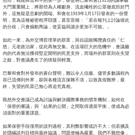
然而，戰後締造和平的第一步，卻是將巴黎和會(1919)的議事廳
大門重重關上，將那些為人權獻身、流血犧牲的公眾徹底拒於門
外，這無疑是悲劇的開端。和會在1919年1月17日發表的一份聲
明，竟為這種祕密程序辯護，甚至宣稱：「若在報刊上討論彼此
的分歧，只會煽動輿論，使妥協與讓步更加不可能。」
如此一來，為外交博弈埋單的群眾，與自認能獨攬責任的「仁
慈」元老政治家，從此再無交集。在這場巨大的危機中，會議廳
內的代表無法獲得堅定開明的民意支持，而場外的群眾則在失望
之餘，對會議產生了的猜疑與輕蔑。
巴黎和會對外發布的蒼白聲明，難以令人信服。儘管多數議程內
容已流傳到外界，卻與各種流言摻雜不清，以致真假難辨，最
終，失望的民眾已無心再追究真相。
既然外交會議已成為討論與解決國際事務的慣常機制，如何在
「保密的審議」與「結果的公開」之間取得適當平衡，便成為必
須面對的重要課題。
如果保密手段僅用於談判過程，其利弊影響或許不大；但若擴及
於隱瞞談判目標與最終協議，問題便極為嚴重。我們不難想像，