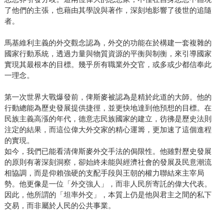
了他們的主張，也藉由其學說與著作，深刻地影響了後世的追隨
者。
馬基維利主義的外交觀念認為，外交的功能在於構建一套複雜的
國家行動系統，透過力量與物質資源的平衡與制衡，來引導國家
實現其最根本的目標。幾乎所有職業外交官，或多或少都信奉此
一理念。
第一次世界大戰爆發前，俾斯麥被認為是精於此道的大師。他的
行動總能為歷史發展提供捷徑，並更快地達到他預想的目標。在
民族主義高漲的年代，德意志民族國家的建立，彷彿是歷史法則
注定的結果，而這位偉大外交家的精心運籌，更加速了這個進程
的實現。
如今，我們已能看清俾斯麥外交手法的侷限性。他雖對歷史發展
的原則有著深刻洞察，卻始終未能與經濟社會的發展及民意潮流
相協調，而是仰賴強硬的支配手段與王朝的權力聯結來主宰局
勢。他更像是一位「外交強人」，而非人民所寄託的偉大代表。
因此，他所謂的「坦率外交」，本質上仍是他與君主之間的私下
交易，而非屬於人民的公共事業。