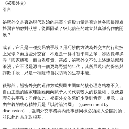
《祕密外交》
引言
祕密外交是否為現代政治的惡靈？這股力量是否迫使各國長期處
於潛在的敵對狀態，從而阻礙了彼此信任的建立與真誠合作的開
展？
或者，它只是一種交易的手段？用巧妙的方法為外交官的行動披
上光環？而這些外交官，不過是一群才智平庸之輩，卻因長年操
弄「國家機密」而自覺尊貴。甚或，祕密外交不如上述說法那般
浪漫，它不過是源自一個更為野蠻的年代，其所展現出的保密與
詐欺手段，只是一種隨時自我防衛的生存本能。
很顯然，祕密外交的運作方式與民主國家的核心理念格格不入。
自由主義的國家理論雖傾向賦予人民代表較大的裁量權，以便處
理公共事務；即便如此，祕密外交依舊鮮少受到肯定，畢竟，自
由主義的核心精神乃是「以討論治國」（government by
discussion），強調外交事務與內政事務同樣必須納入公開討論，
並以此作為施政根基。