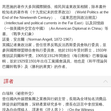
芮恩施的著作大多與國際關係、殖民與遠東政策相關，除本書外
較知名的著作有《十九世紀末的世界政治》（World Politics at the
End of the Nineteenth Century）、《遠東思想與政治潮流》
（Intellectual and political currents in the Far East）以及回憶錄
《一個美國外交官在中國》（An American Diplomat in China）等
書。
《戰爭大幻象》
諾曼．安吉爾（Norman Angell, 1872-1967）
英國記者兼政治家，曾任世界反戰反法西斯委員會執行委員，並
參與國際聯盟聯合會執行委員會。他於1931年受封爵士，1933年
獲頒諾貝爾和平獎。1905至1912年間擔任《每日郵報》巴黎版編
輯，並於1929至1931年出任工黨國會議員。他也是《和平理論與
巴爾幹戰爭》及《勝利的果實》的作者。
譯者
白瑞秋《祕密外交》
曾任國內外媒體集團之業務與行銷主管，長期為全球知名消費品
牌提供顧問服務，深耕產業研究多年，擅長在語言中拿捏策略。
現為自由撰稿人。譯著有《證人席上》（On the Witness