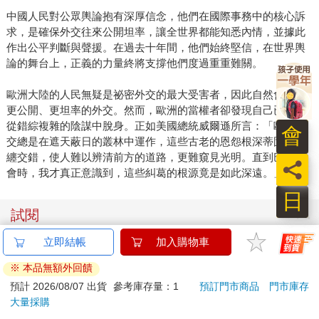
中國人民對公眾輿論抱有深厚信念，他們在國際事務中的核心訴
求，是確保外交往來公開坦率，讓全世界都能知悉內情，並據此
作出公平判斷與聲援。在過去十年間，他們始終堅信，在世界輿
論的舞台上，正義的力量終將支撐他們度過重重難關。
歐洲大陸的人民無疑是祕密外交的最大受害者，因此自然會歡迎
更公開、更坦率的外交。然而，歐洲的當權者卻發現自己已難以
從錯綜複雜的陰謀中脫身。正如美國總統威爾遜所言：「歐洲外
會
交總是在遮天蔽日的叢林中運作，這些古老的恩怨根深蒂固、糾
纏交錯，使人難以辨清前方的道路，更難窺見光明。直到巴黎和
員
會時，我才真正意識到，這些糾葛的根源竟是如此深遠。」
日
試閱
立即結帳
加入購物車
《戰爭大幻象》
本書概要
※ 本品無額外回饋
預計 2026/08/07 出貨
參考庫存量：1
預訂門市商品
門市庫存
當前歐洲軍備競賽（尤其英德之間）的根本動機是什麼？各國皆
大量採購
以自衛為由；但這意味著有人可能發動攻擊，因為這麼做有利益