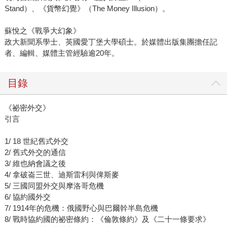
Stand）、《貨幣幻覺》（The Money Illusion）。
蘇悅之《戰爭大幻象》
政大新聞系學士、英國愛丁堡大學碩士。於媒體出版集團擔任記
者、編輯、媒體主管經驗逾20年。
目錄
《祕密外交》
引言
1/ 18 世紀舊式外交
2/ 舊式外交的通信
3/ 維也納會議之後
4/ 拿破崙三世、迪斯雷利與俾斯麥
5/ 三國同盟外交與摩洛哥危機
6/ 協約國外交
7/ 1914年的危機：俄國野心與巴爾幹半島危機
8/ 戰時協約國的祕密條約：《倫敦條約》及《二十一條要求》