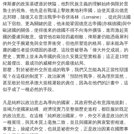
俾斯麥的政策基礎過於狹隘，他對民族主義的理解始終侷限於普
魯士的視角。他先是在戰場上擊敗奧地利帝國，迫使其退出德意
志邦聯，隨後又在普法戰爭中吞併洛林（Lorraine），從此與法國
結下宿怨。更為關鍵的是，他未能鞏固德意志帝國(亦稱德國)與中
歐諸國的關係，使得後來的德國不得不向海外擴張，進而激起英
國的憂慮與敵意。儘管他在歐陸四處樹敵，俾斯麥仍能憑藉犀利
的外交手腕避免與全世界衝突，但他所塑造的格局，卻未能為平
庸的繼任者提供穩固的基礎。這段曾被譽為「偉大外交成就」的
歷史，實際上並未為帝國的長治久安奠定堅實根基；這正是19世
紀最傑出、最成功的威權外交的最後結局。
那麼，對於祕密外交所造成的戰爭，我們又怎能為其正當性辯護
呢？在這樣的制度下，政治家將「預防性戰爭」視為理所當然，
甚至敢於坦然承擔大規模屠殺的責任，因為在他們的計畫中，這
似乎成了一種必然的手段。
凡是純粹以政治意志為導向的國家，其政府勢必有意識地規劃，
並竭力使國家結構、經濟現實乃至整個歷史進程，都臣服於既定
的政治意志。在這種「純粹政治國家」中，外交不過是政治的另
一種展現，與其本質上毫無二致，並且與國家的興衰緊密相連。
事實上，操縱式外交，也就是祕密外交，正是政治因素在國際事