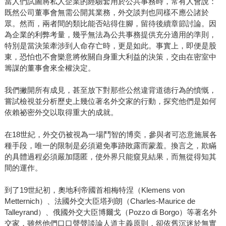
當人們試圖將私人企業的經驗套用於公共事務時，常有人會說：
既然公司董事會無需公開其業務，外交談判也同樣不應公諸於
眾。然而，兩者間的類比能否站得住腳，留待後續章節討論。因
為企業的利弊考量，幾乎無法為公共事務提供充分適用的準則，
特別是當決策牽涉到人命存亡時，更是如此。事實上，即便是股
東，恐怕也不會樂意將攸關自身重大利益的決策，交由在密室中
籌謀的董事會來全權決定。
我們撇開所有成見，甚至放下對那些公然違背道德行為的憤慨，
嘗試檢視並分析歷史上幾位著名外交家的行動，探究他們是如何
依賴祕密外交以取得重大的成就。
在18世紀，外交仍被視為一場鬥智的博奕，參與者可恣意施展各
種手段，唯一的限制是必須避免事跡敗露而蒙羞。換言之，欺瞞
的具體過程必須嚴加隱匿，使外界只能窺見結果，而無從得知其
間的運作。
到了19世紀初，奧地利帝國首相梅特涅（Klemens von
Metternich）、法國外交大臣塔列朗（Charles-Maurice de
Talleyrand）、俄國外交大臣博爾戈（Pozzo di Borgo）等著名外
交家，雖然他們口口聲聲談論人道主義原則，卻依舊沉迷於無實