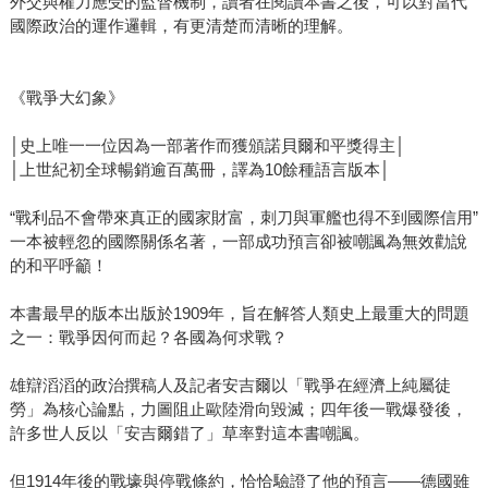
外交與權力應受的監督機制，讀者在閱讀本書之後，可以對當代
國際政治的運作邏輯，有更清楚而清晰的理解。
《戰爭大幻象》
│史上唯一一位因為一部著作而獲頒諾貝爾和平獎得主│
│上世紀初全球暢銷逾百萬冊，譯為10餘種語言版本│
“戰利品不會帶來真正的國家財富，刺刀與軍艦也得不到國際信用”
一本被輕忽的國際關係名著，一部成功預言卻被嘲諷為無效勸說
的和平呼籲！
本書最早的版本出版於1909年，旨在解答人類史上最重大的問題
之一：戰爭因何而起？各國為何求戰？
雄辯滔滔的政治撰稿人及記者安吉爾以「戰爭在經濟上純屬徒
勞」為核心論點，力圖阻止歐陸滑向毀滅；四年後一戰爆發後，
許多世人反以「安吉爾錯了」草率對這本書嘲諷。
但1914年後的戰壕與停戰條約，恰恰驗證了他的預言——德國雖