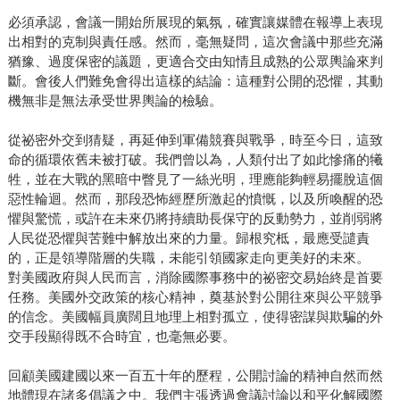
必須承認，會議一開始所展現的氣氛，確實讓媒體在報導上表現
出相對的克制與責任感。然而，毫無疑問，這次會議中那些充滿
猶豫、過度保密的議題，更適合交由知情且成熟的公眾輿論來判
斷。會後人們難免會得出這樣的結論：這種對公開的恐懼，其動
機無非是無法承受世界輿論的檢驗。
從祕密外交到猜疑，再延伸到軍備競賽與戰爭，時至今日，這致
命的循環依舊未被打破。我們曾以為，人類付出了如此慘痛的犧
牲，並在大戰的黑暗中瞥見了一絲光明，理應能夠輕易擺脫這個
惡性輪迴。然而，那段恐怖經歷所激起的憤慨，以及所喚醒的恐
懼與驚慌，或許在未來仍將持續助長保守的反動勢力，並削弱將
人民從恐懼與苦難中解放出來的力量。歸根究柢，最應受譴責
的，正是領導階層的失職，未能引領國家走向更美好的未來。
對美國政府與人民而言，消除國際事務中的祕密交易始終是首要
任務。美國外交政策的核心精神，奠基於對公開往來與公平競爭
的信念。美國幅員廣闊且地理上相對孤立，使得密謀與欺騙的外
交手段顯得既不合時宜，也毫無必要。
回顧美國建國以來一百五十年的歷程，公開討論的精神自然而然
地體現在諸多倡議之中。我們主張透過會議討論以和平化解國際