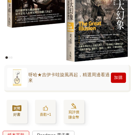
呀哈★吉伊卡哇旋風再起，精選周邊看過
加購
來
寫評價
好書
喜歡+1
賺金幣
紙本平裝
Readmoo 電子書