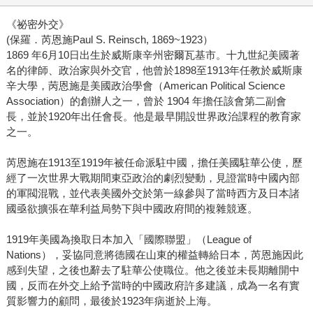
《祕密外交》
(保羅．芮恩施Paul S. Reinsch, 1869~1923）
1869 年6月10日出生於威斯康辛州密爾瓦基市。十九世紀美國著
名的律師、政治家與外交官，他曾於1898至1913年任教於威斯康
辛大學，苪恩施是美國政治學會（American Political Science
Association）的創辦人之一，曾於 1904 年擔任該會第二副會
長，並於1920年出任會長。他是最早開設世界政治課程的教育家
之一。
芮恩施在1913至1919年被任命派駐中國，擔任美國駐華公使，歷
經了一次世界大戰期間東亞政治的劇烈變動，見證當時中國內部
的軍閥混戰，並代表美國外交於第一線參與了當時西方及日本諸
國亟欲擴張在華利益局勢下與中國政府間的複雜競逐。
1919年美國為換取日本加入「國際聯盟」（League of
Nations），妥協同意將德國在山東的權益轉給日本，芮恩施因此
感到失望，之後也辭去了駐華公使職位。他之後並未長期離開中
國，反而在外交上給予當時的中國政府許多建議，成為一名有實
質影響力的顧問，最後於1923年病逝於上海。