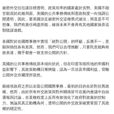
祕密外交往往讓目標透明、政策坦率的國家處於劣勢。美國不能
甘願屈於此種局面。美國的公共事務傳統和憲政制度一向強調公
開透明，因此，要美國涉足祕密外交這種舊式做法，簡直是不可
想像。我們有責任竭盡所能，確保未來不會再有其他國家操弄這
類陰謀遊戲。
各國對於在國際事務中實現「絕對公開」的呼籲，反應不一，意
願與熱忱各有差異。然而，我們可以合理推斷，只要民意能夠有
效表達，幾乎都會一致支持公開的方針。
英國的公共事務傳統原本傾向於此，但在印度等殖民地的帝國利
益影響下，其政策動機日漸狹隘，認為一旦涉及帝國利益，背離
公開外交亦屬理所當然。
蘇維埃政府之所以全面公開國際事務，最初的目的在於對抗舊政
權。然而，由於所有外交政策與對外關係皆可在黨內會議中自由
通報與討論，在某種程度上反而有效強化了政府對政黨的控制
力。無論其真正動機為何，透明公開的外交政策確實鞏固了其政
權的穩定性。