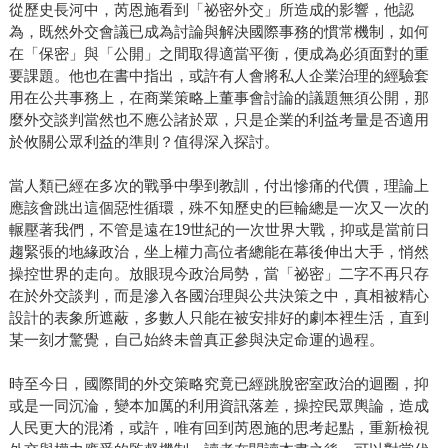
從歷史長河中，芮恩施看到「祕密外交」所造成的影響，他認
為，既然外交會議已成為討論與解決國際事務的慣常機制，如何
在「保密」與「公開」之間取得適當平衡，便成為必須面對的重
要課題。他也在書中指出，或許有人會將私人企業治理的經驗套
用在公共事務上，在商業策略上董事會討論的議題無須公開，那
麼外交談判當然也不應公諸於眾，只是企業的利益考量是否適用
於攸關公眾利益的準則？值得深入探討。
當人類已經在多次的戰爭中學到教訓，付出慘痛的代價，理論上
應該會跳出這個惡性循環，殊不知歷史的巨輪總是一次又一次的
輾壓著我們，不管是遠在19世紀的一次世界大戰，抑或是當前日
趨緊張的地緣政治，坐上權力高位者總能在幕後伸出大手，悄然
操控世界的走向。放眼現今政治局勢，當「祕密」二字不再只存
在於外交談判，而是滲入各國治理與公共決策之中，真相被精心
設計的表象所遮蔽，多數人只能在被安排好的劇本裡生活，直到
某一刻才驚覺，自己始終未曾真正參與決定命運的過程。
時至今日，國際間的外交策略究竟已經跳脫密室政治的迴圈，抑
或是一同沉淪，變本加厲的利用資訊落差，操控民眾輿論，造成
人民更大的混淆，或許，唯有回到芮恩施的思考起點，重新檢視