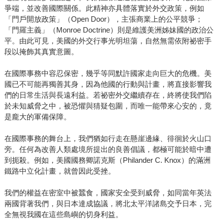
爭端，並改善國際關係。此精神亦具體落實於外交政策，例如
「門戶開放政策」（Open Door），主張商業上的公平競爭；
「門羅主義」（Monroe Doctrine）則是維護美洲姊妹國的政治公
平。由此可見，美國的外交行事光明坦蕩，自然無需依附祕密手
段以掩飾其真實意圖。
在國際事務中容忍保密，幾乎等同默許國家走向巨大的危機。美
國已不可能再獨善其身，因為他國的行動與計畫，將直接影響我
們的日常生活與長遠利益。若祕密外交繼續存在，終將使我們陷
於未知威脅之中，被恐懼與猜疑包圍，而唯一能帶來心安的，竟
是龐大的軍備保障。
在國際事務的舞台上，我們猶如行走在懸崖邊緣、徘徊於火山口
旁。任何為改善人類處境所提出的良善倡議，都極可能於暗中遭
到扼殺。例如，美國國務卿諾克斯（Philander C. Knox）的滿洲
鐵路中立化計畫，就曾因此受挫。
我們的權益在密室中被蠶食，國家安全受到威脅，如同當年英法
兩國背著我們，與日本達成協議，將北太平洋諸島交予日本，完
全無視我國在這些島嶼的切身利益。