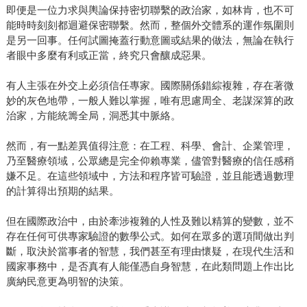
即便是一位力求與輿論保持密切聯繫的政治家，如林肯，也不可
能時時刻刻都迴避保密聯繫。然而，整個外交體系的運作氛圍則
是另一回事。任何試圖掩蓋行動意圖或結果的做法，無論在執行
者眼中多麼有利或正當，終究只會釀成惡果。
有人主張在外交上必須信任專家。國際關係錯綜複雜，存在著微
妙的灰色地帶，一般人難以掌握，唯有思慮周全、老謀深算的政
治家，方能統籌全局，洞悉其中脈絡。
然而，有一點差異值得注意：在工程、科學、會計、企業管理，
乃至醫療領域，公眾總是完全仰賴專業，儘管對醫療的信任感稍
嫌不足。在這些領域中，方法和程序皆可驗證，並且能透過數理
的計算得出預期的結果。
但在國際政治中，由於牽涉複雜的人性及難以精算的變數，並不
存在任何可供專家驗證的數學公式。如何在眾多的選項間做出判
斷，取決於當事者的智慧，我們甚至有理由懷疑，在現代生活和
國家事務中，是否真有人能僅憑自身智慧，在此類問題上作出比
廣納民意更為明智的決策。