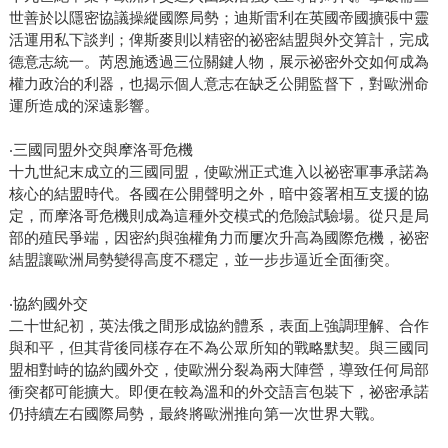
世善於以隱密協議操縱國際局勢；迪斯雷利在英國帝國擴張中靈
活運用私下談判；俾斯麥則以精密的祕密結盟與外交算計，完成
德意志統一。芮恩施透過三位關鍵人物，展示祕密外交如何成為
權力政治的利器，也揭示個人意志在缺乏公開監督下，對歐洲命
運所造成的深遠影響。
‧三國同盟外交與摩洛哥危機
十九世紀末成立的三國同盟，使歐洲正式進入以祕密軍事承諾為
核心的結盟時代。各國在公開聲明之外，暗中簽署相互支援的協
定，而摩洛哥危機則成為這種外交模式的危險試驗場。從只是局
部的殖民爭端，因密約與強權角力而屢次升高為國際危機，祕密
結盟讓歐洲局勢變得高度不穩定，並一步步逼近全面衝突。
‧協約國外交
二十世紀初，英法俄之間形成協約體系，表面上強調理解、合作
與和平，但其背後同樣存在不為公眾所知的戰略默契。與三國同
盟相對峙的協約國外交，使歐洲分裂為兩大陣營，導致任何局部
衝突都可能擴大。即便在較為溫和的外交語言包裝下，祕密承諾
仍持續左右國際局勢，最終將歐洲推向第一次世界大戰。