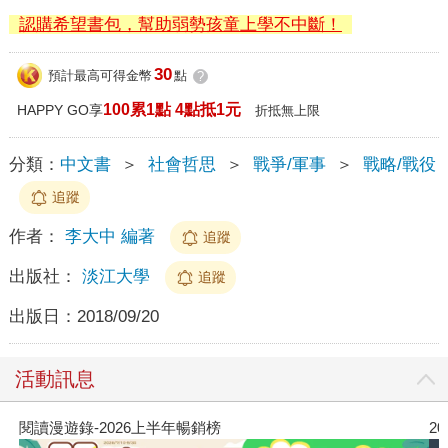
認購希望書包，幫助弱勢孩童上學不中斷！
30
預計最高可得金幣
點
?
100累1點 4點抵1元
HAPPY GO享
折抵無上限
分類：
中文書
＞
社會哲思
＞
戰爭/軍事
＞
戰略/戰役
追蹤
作者：
李大中 編著
追蹤
出版社：
淡江大學
追蹤
出版日：
2018/09/20
活動訊息
閱讀漫遊錄-2026上半年暢銷榜
2