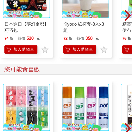
日本進口【夢幻京都】
Kiyodo 紙杯套-8入x3
精靈
巧巧包
組
伊布
520
358
74
折
特價
元
72
折
特價
元
76
折
加入購物車
加入購物車
您可能會喜歡