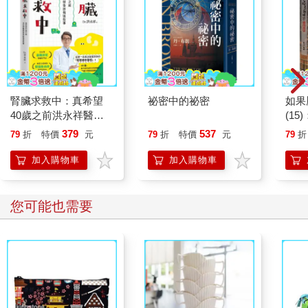
腎臟求救中：真希望
祕密中的祕密
如果
40歲之前洪永祥醫師
(1
就告訴我這些事
貓漫
379
537
79
折
特價
元
79
折
特價
元
79
折
加入購物車
加入購物車
您可能也需要