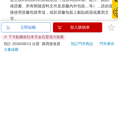
保證書、所有附隨資料文件及原廠內外包裝…等），請勿直
接使用原廠包裝寄送，或於原廠包裝上黏貼紙張或書寫文
字。
退回商品若無法回復原狀，將請您負擔回復原狀所需費用，
立即結帳
加入購物車
嚴重時將影響您的退貨權益。
※ 下方點圖前往本月金石堂強力推薦
預計 2026/08/13 出貨
購買後進貨
預訂門市商品
門市庫存
大量採購
關於我們
門市查詢
分紅大聯盟
客服中心