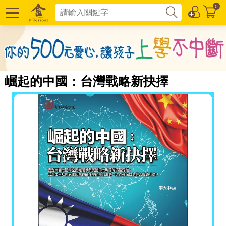
0
崛起的中國：台灣戰略新抉擇