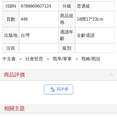
ISBN
9789869607124
分級
普通級
商品規
頁數
448
18開17*23cm
格
適讀年
出版地
台灣
全齡適讀
齡
注音
級別
中文書
＞
社會哲思
＞
戰爭/軍事
＞
戰略/戰役
商品評價
寫評價
相關主題