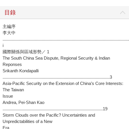
目錄
主編序
李大中
.............................................................................................................
i
國際關係與區域形勢／ 1
The South China Sea Dispute, Regional Security & Indian
Reponses
Srikanth Kondapalli
.............................................................................................3
Asia-Pacific Security on the Extension of China’s Core Interests:
The Taiwan
Issue
Andrea, Pei-Shan Kao
.......................................................................................19
Storm Clouds over the Pacific? Uncertainties and
Unpredictabilities of a New
Era