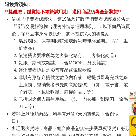
退換貨須知：
**提醒您，鑑賞期不等於試用期，退回商品須為全新狀態**
依據「消費者保護法」第19條及行政院消費者保護處公告之
「通訊交易解除權合理例外情事適用準則」，以下商品購買
後，除商品本身有瑕疵外，將不提供7天的猶豫期：
易於腐敗、保存期限較短或解約時即將逾期。（如：生
鮮食品）
依消費者要求所為之客製化給付。（客製化商品）
報紙、期刊或雜誌。（含MOOK、外文雜誌）
經消費者拆封之影音商品或電腦軟體。
非以有形媒介提供之數位內容或一經提供即為完成之線
上服務，經消費者事先同意始提供。（如：電子書、電
子雜誌、下載版軟體、虛擬商品…等）
已拆封之個人衛生用品。（如：內衣褲、刮鬍刀、除毛
刀…等）
若非上列種類商品，均享有到貨7天的猶豫期（含例假
日）。
辦理退換貨時，商品（組合商品恕無法接受單獨退貨）必須
是您收到商品時的原始狀態（包含商品本體、配件、贈品、