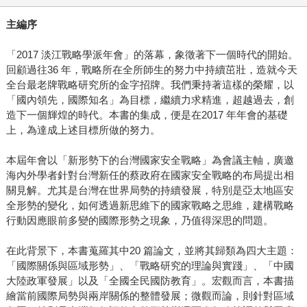
主編序
「2017 淡江戰略學派年會」的落幕，象徵著下一個時代的開始。
回顧過往36 年，戰略所在全所師生的努力中持續茁壯，造就今天
全台最老牌戰略研究所的金字招牌。我們秉持著這樣的榮耀，以
「國內領先，國際知名」為目標，繼續力求精進，超越過去，創
造下一個輝煌的時代。本書的集成，便是在2017 年年會的基礎
上，為達成上述目標所做的努力。
本屆年會以「新形勢下的台灣國家安全戰略」為會議主軸，廣邀
海內外學者針對台灣新任的蔡政府在國家安全戰略的布局提出相
關見解。尤其是台灣在世界局勢的持續發展，特別是亞太地區安
全形勢的變化，如何透過新思維下的國家戰略之思維，建構戰略
行動因應眼前多變的國際形勢之現象，乃值得深思的問題。
在此背景下，本書蒐羅其中20 篇論文，並將其歸類為四大主題：
「國際關係與區域形勢」、「戰略研究的理論與實踐」、「中國
大陸政軍發展」以及「全國全民國防教育」。宏觀而言，本書描
繪當前國際局勢與兩岸關係的整體發展；微觀而論，則針對區域