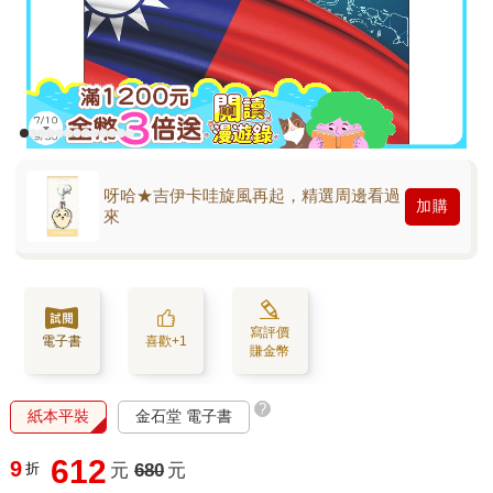
呀哈★吉伊卡哇旋風再起，精選周邊看過
加購
來
寫評價
電子書
喜歡+1
賺金幣
?
紙本平裝
金石堂 電子書
612
9
折
元
680
元