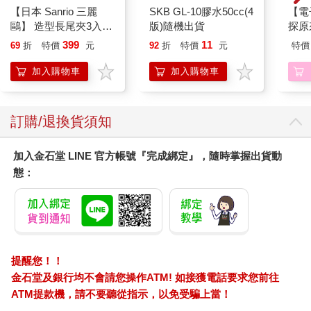
【日本 Sanrio 三麗
SKB GL-10膠水50cc(4
【電
鷗】 造型長尾夾3入組
版)隨機出貨
探原
(8款可選) 凱蒂貓 Hello
399
11
69
折
特價
元
92
折
特價
元
特價
Kitty 庫洛米 布丁狗 酷
企鵝
加入購物車
加入購物車
訂購/退換貨須知
加入金石堂 LINE 官方帳號『完成綁定』，隨時掌握出貨動
態：
提醒您！！
金石堂及銀行均不會請您操作ATM! 如接獲電話要求您前往
ATM提款機，請不要聽從指示，以免受騙上當！