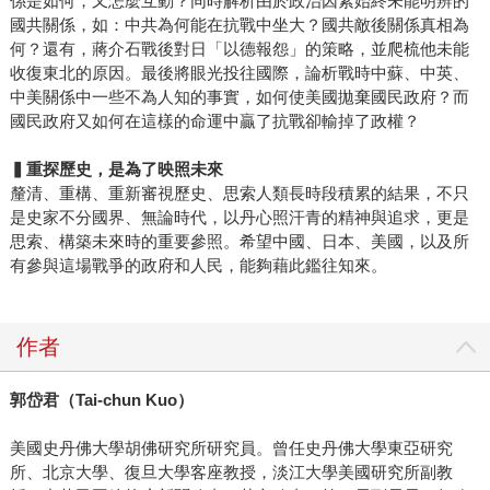
係是如何，又怎麼互動？同時解析由於政治因素始終未能明辨的
國共關係，如：中共為何能在抗戰中坐大？國共敵後關係真相為
何？還有，蔣介石戰後對日「以德報怨」的策略，並爬梳他未能
收復東北的原因。最後將眼光投往國際，論析戰時中蘇、中英、
中美關係中一些不為人知的事實，如何使美國拋棄國民政府？而
國民政府又如何在這樣的命運中贏了抗戰卻輸掉了政權？
▍重探歷史，是為了映照未來
釐清、重構、重新審視歷史、思索人類長時段積累的結果，不只
是史家不分國界、無論時代，以丹心照汗青的精神與追求，更是
思索、構築未來時的重要參照。希望中國、日本、美國，以及所
有參與這場戰爭的政府和人民，能夠藉此鑑往知來。
作者
郭岱君（Tai-chun Kuo）
美國史丹佛大學胡佛研究所研究員。曾任史丹佛大學東亞研究
所、北京大學、復旦大學客座教授，淡江大學美國研究所副教