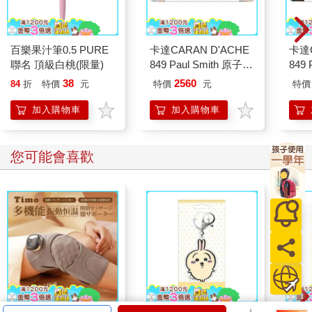
百樂果汁筆0.5 PURE
卡達CARAN D'ACHE
卡達C
聯名 頂級白桃(限量)
849 Paul Smith 原子筆
849 
ED.5 條紋銀
ED.
38
2560
84
折
特價
元
特價
元
特價
加入購物車
加入購物車
您可能會喜歡