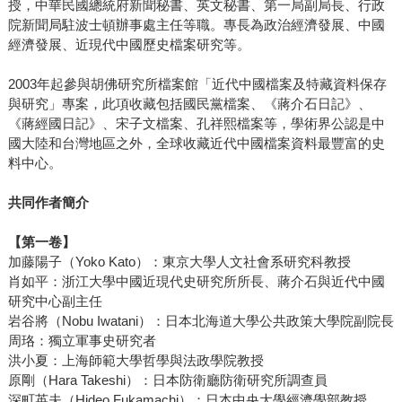
授，中華民國總統府新聞秘書、英文秘書、第一局副局長、行政
院新聞局駐波士頓辦事處主任等職。專長為政治經濟發展、中國
經濟發展、近現代中國歷史檔案研究等。
2003年起參與胡佛研究所檔案館「近代中國檔案及特藏資料保存
與研究」專案，此項收藏包括國民黨檔案、《蔣介石日記》、
《蔣經國日記》、宋子文檔案、孔祥熙檔案等，學術界公認是中
國大陸和台灣地區之外，全球收藏近代中國檔案資料最豐富的史
料中心。
共同作者簡介
【第一卷】
加藤陽子（Yoko Kato）：東京大學人文社會系研究科教授
肖如平：浙江大學中國近現代史研究所所長、蔣介石與近代中國
研究中心副主任
岩谷將（Nobu Iwatani）：日本北海道大學公共政策大學院副院長
周珞：獨立軍事史研究者
洪小夏：上海師範大學哲學與法政學院教授
原剛（Hara Takeshi）：日本防衛廳防衛研究所調查員
深町英夫（Hideo Fukamachi）：日本中央大學經濟學部教授