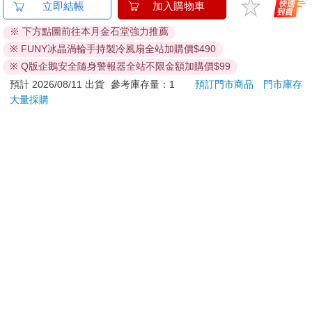
【Timo】多功能震動
吉伊卡哇 亞克力鑰匙
【he
立即結帳
加入購物車
恆溫關節按摩 (膝蓋/
圈-兔兔
換電
※ 下方點圖前往本月金石堂強力推薦
肩/手肘通用) 無線充電
690
124
特價
元
95
折
特價
元
特價
1290
加熱護膝 智能震動護
※ FUNY冰晶渦輪手持製冷風扇全站加購價$490
膝熱敷 【單入組】
加入購物車
加入購物車
※ Q版企鵝安全隨身警報器全站不限金額加購價$99
預計 2026/08/11 出貨
參考庫存量：1
預訂門市商品
門市庫存
大量採購
訂購/退換貨須知
加入金石堂 LINE 官方帳號『完成綁定』，隨時掌握出貨動
態：
提醒您！！
金石堂及銀行均不會請您操作ATM! 如接獲電話要求您前往
ATM提款機，請不要聽從指示，以免受騙上當！