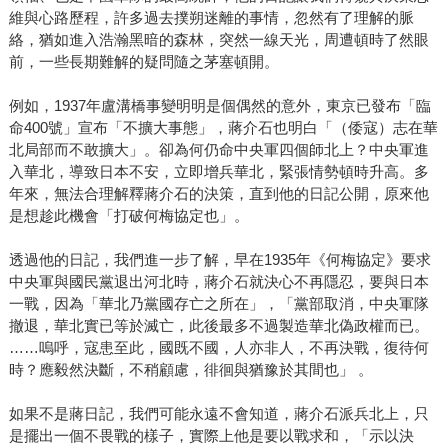
維與心路歷程，許多過去撲朔迷離的事情，忽然有了理解的脈
絡，猶如進入浩瀚黑暗的森林，突然一線天光，周遭頓時了然眼
前，一些長期難解的疑問隨之茅塞頓開。
例如，1937年盧溝橋事變明明是個偶然的意外，東京已發布「臨
命400號」宣布「不擴大事態」，蔣介石也明白「（倭寇）志在華
北局部而不敢擴大」。卻為何仍命中央軍四個師北上？中央軍進
入華北，導致日本不安，立即增兵華北，緊張情勢頓時升高。多
年來，無法合理解釋蔣介石的決策，直到他的日記公開，原來他
是想趁此機會「打破何梅協定也」。
透過他的日記，我們進一步了解，早在1935年《何梅協定》要求
中央軍與國民黨退出河北時，蔣介石就決心不再隱忍，要與日本
一戰，因為「華北乃黨國存亡之所在」，「黨部取消，中央軍隊
撤退，華北實已等於滅亡，此後最多不過製造華北偽政權而已。
……嗚呼，寇患至此，國既不國，人亦非人，不再決戰，復待何
時？應毅然決斷，不稍顧慮，徘徊與猶豫於其間也」 。
如果不是蔣日記，我們可能永遠不會知道，蔣介石派兵北上，只
是擺出一個不畏戰的樣子，實際上他是要以戰求和，「示以決