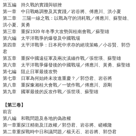
第五編 持久戰的實踐與頓挫
第一章 中日戰略調整及其實踐／岩谷將、傅應川、洪小夏
第二章 三陽一線之戰：以戰為守的消耗戰／傅應川、蘇聖雄、
洪小夏、黃勇
第三章 重探1939 年冬季大攻勢與桂南會戰／蘇聖雄
第六編 太平洋戰爭的爆發及中國戰場
第四章 太平洋戰爭：日本死中求存的絕境策略／小谷賢、郭岱
君
第五章 重探中國遠征軍及兩次滇緬作戰／張世瑛、蘇聖雄
第六章 太平洋戰爭爆發後的中國戰場／傅應川、黃勇、蘇聖雄
第七編 阻止日軍最後攻勢
第七章 日軍為何始終未攻進重慶？／郭岱君、岩谷將
第八章 重探豫湘桂大會戰／一號作戰／傅應川、原剛
第九章 國軍最後的反攻作戰／張世瑛、蘇聖雄
【第三卷】
前言
第八編 和戰問題及各地的偽政權
第一章重探汪精衛及汪政權／郭岱君、岩谷將、嵯峨隆
第二章重探戰時中日和議問題／楊天石、岩谷將、郭岱君