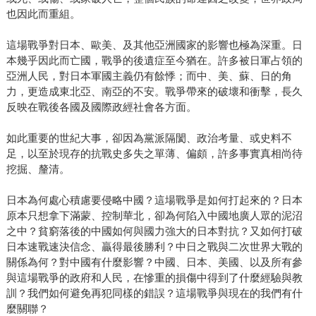
也因此而重組。
這場戰爭對日本、歐美、及其他亞洲國家的影響也極為深重。日
本幾乎因此而亡國，戰爭的後遺症至今猶在。許多被日軍占領的
亞洲人民，對日本軍國主義仍有餘悸；而中、美、蘇、日的角
力，更造成東北亞、南亞的不安。戰爭帶來的破壞和衝擊，長久
反映在戰後各國及國際政經社會各方面。
如此重要的世紀大事，卻因為黨派隔閡、政治考量、或史料不
足，以至於現存的抗戰史多失之單薄、偏頗，許多事實真相尚待
挖掘、釐清。
日本為何處心積慮要侵略中國？這場戰爭是如何打起來的？日本
原本只想拿下滿蒙、控制華北，卻為何陷入中國地廣人眾的泥沼
之中？貧窮落後的中國如何與國力強大的日本對抗？又如何打破
日本速戰速決信念、贏得最後勝利？中日之戰與二次世界大戰的
關係為何？對中國有什麼影響？中國、日本、美國、以及所有參
與這場戰爭的政府和人民，在慘重的損傷中得到了什麼經驗與教
訓？我們如何避免再犯同樣的錯誤？這場戰爭與現在的我們有什
麼關聯？