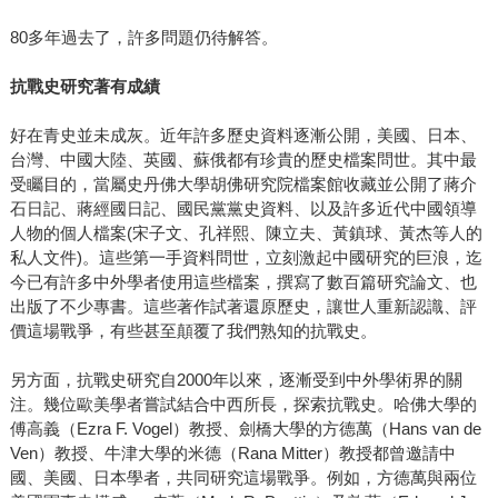
80多年過去了，許多問題仍待解答。
抗戰史研究著有成績
好在青史並未成灰。近年許多歷史資料逐漸公開，美國、日本、
台灣、中國大陸、英國、蘇俄都有珍貴的歷史檔案問世。其中最
受矚目的，當屬史丹佛大學胡佛研究院檔案館收藏並公開了蔣介
石日記、蔣經國日記、國民黨黨史資料、以及許多近代中國領導
人物的個人檔案(宋子文、孔祥熙、陳立夫、黃鎮球、黃杰等人的
私人文件)。這些第一手資料問世，立刻激起中國研究的巨浪，迄
今已有許多中外學者使用這些檔案，撰寫了數百篇研究論文、也
出版了不少專書。這些著作試著還原歷史，讓世人重新認識、評
價這場戰爭，有些甚至顛覆了我們熟知的抗戰史。
另方面，抗戰史研究自2000年以來，逐漸受到中外學術界的關
注。幾位歐美學者嘗試結合中西所長，探索抗戰史。哈佛大學的
傅高義（Ezra F. Vogel）教授、劍橋大學的方德萬（Hans van de
Ven）教授、牛津大學的米德（Rana Mitter）教授都曾邀請中
國、美國、日本學者，共同研究這場戰爭。例如，方德萬與兩位