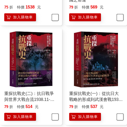
1538
569
75
折
特價
元
79
折
特價
元
加入購物車
加入購物車
重探抗戰史(二)：抗日戰爭
重探抗戰史(一)：從抗日大
與世界大戰合流1938.11-
戰略的形成到武漢會戰1931-
1945.08
1938(全新修訂版)
514
537
79
折
特價
元
79
折
特價
元
加入購物車
加入購物車