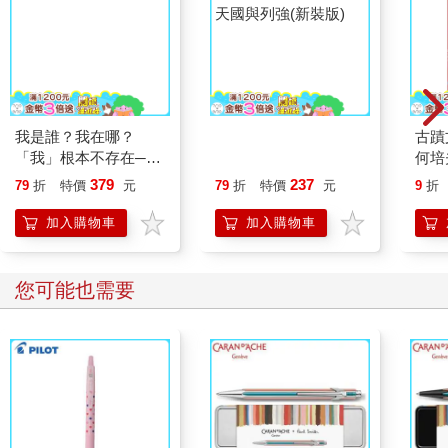
我是誰？我在哪？
1856：糾結的大清、
古蹟
「我」根本不存在──
天國與列強(新裝版)
何培
東方哲學奇才聯盟，帶
379
237
79
折
特價
元
79
折
特價
元
9
折
你看穿人生bug
加入購物車
加入購物車
您可能也需要