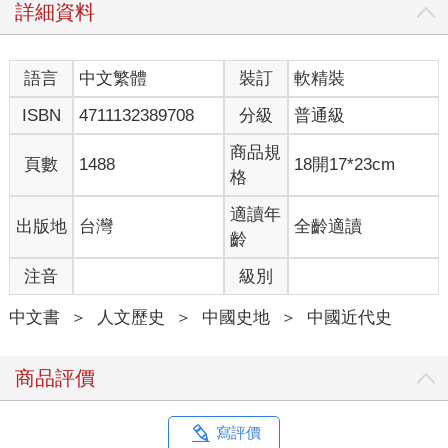
詳細資料
語言
中文繁體
裝訂
軟精裝
ISBN
4711132389708
分級
普通級
商品規
頁數
1488
18開17*23cm
格
適讀年
出版地
台灣
全齡適讀
齡
注音
級別
中文書
＞
人文歷史
＞
中國史地
＞
中國近代史
商品評價
寫評價