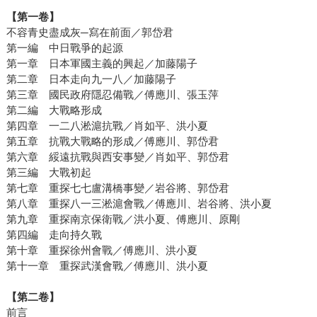
【第一卷】
不容青史盡成灰─寫在前面／郭岱君
第一編 中日戰爭的起源
第一章 日本軍國主義的興起／加藤陽子
第二章 日本走向九一八／加藤陽子
第三章 國民政府隱忍備戰／傅應川、張玉萍
第二編 大戰略形成
第四章 一二八淞滬抗戰／肖如平、洪小夏
第五章 抗戰大戰略的形成／傅應川、郭岱君
第六章 綏遠抗戰與西安事變／肖如平、郭岱君
第三編 大戰初起
第七章 重探七七盧溝橋事變／岩谷將、郭岱君
第八章 重探八一三淞滬會戰／傅應川、岩谷將、洪小夏
第九章 重探南京保衛戰／洪小夏、傅應川、原剛
第四編 走向持久戰
第十章 重探徐州會戰／傅應川、洪小夏
第十一章 重探武漢會戰／傅應川、洪小夏
【第二卷】
前言