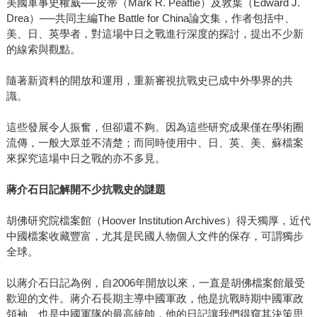
美國軍事史權威──皮蒂（Mark R. Peattie）及敦葉（Edward J.
Drea）──共同主編The Battle for China論文集，作者包括中、
美、日、英學者，對這場中日之戰進行深度的探討，提出不少新
的線索與觀點。
隨著新資料的開放和運用，重新審視抗戰史已成中外學界的共
識。
這些發展令人振奮，但卻還不夠。因為這些研究成果僅在學術圈
流傳，一般大眾並不清楚；而同時使用中、日、英、美、蘇檔案
來探究這場中日之戰的亦不多見。
蔣介石日記解開不少抗戰史的謎題
胡佛研究院檔案館（Hoover Institution Archives）得天獨厚，近代
中國檔案收藏豐富，尤其是民國人物個人文件的保存，可謂獨步
全球。
以蔣介石日記為例，自2006年開放以來，一直是胡佛檔案館最受
歡迎的文件。蔣介石長期主導中國軍政，他是抗戰時期中國軍政
領袖、也是中國軍隊的最高統帥，他的日記讓我們得窺其決策思