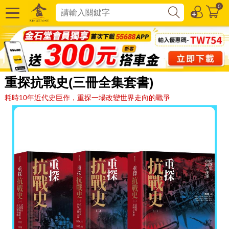
0
重探抗戰史(三冊全集套書)
耗時10年近代史巨作，重探一場改變世界走向的戰爭