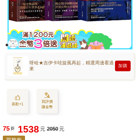
呀哈★吉伊卡哇旋風再起，精選周邊看過
加購
來
寫評價
喜歡+1
賺金幣
1538
75
折
元
2050
元