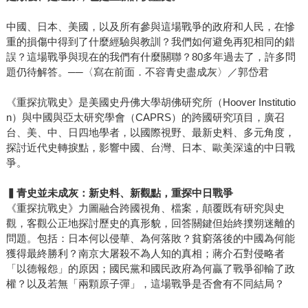
中國、日本、美國，以及所有參與這場戰爭的政府和人民，在慘
重的損傷中得到了什麼經驗與教訓？我們如何避免再犯相同的錯
誤？這場戰爭與現在的我們有什麼關聯？80多年過去了，許多問
題仍待解答。──〈寫在前面．不容青史盡成灰〉／郭岱君
《重探抗戰史》是美國史丹佛大學胡佛研究所（Hoover Institutio
n）與中國與亞太研究學會（CAPRS）的跨國研究項目，廣召
台、美、中、日四地學者，以國際視野、最新史料、多元角度，
探討近代史轉捩點，影響中國、台灣、日本、歐美深遠的中日戰
爭。
▍青史並未成灰：新史料、新觀點，重探中日戰爭
《重探抗戰史》力圖融合跨國視角、檔案，顛覆既有研究與史
觀，客觀公正地探討歷史的真形貌，回答關鍵但始終撲朔迷離的
問題。包括：日本何以侵華、為何落敗？貧窮落後的中國為何能
獲得最終勝利？南京大屠殺不為人知的真相；蔣介石對侵略者
「以德報怨」的原因；國民黨和國民政府為何贏了戰爭卻輸了政
權？以及若無「兩顆原子彈」，這場戰爭是否會有不同結局？