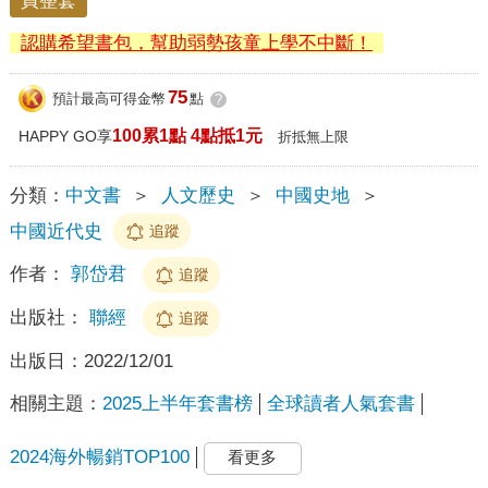
買整套
認購希望書包，幫助弱勢孩童上學不中斷！
75
預計最高可得金幣
點
?
100累1點 4點抵1元
HAPPY GO享
折抵無上限
分類：
中文書
＞
人文歷史
＞
中國史地
＞
中國近代史
追蹤
作者：
郭岱君
追蹤
出版社：
聯經
追蹤
出版日：
2022/12/01
相關主題：
2025上半年套書榜
全球讀者人氣套書
2024海外暢銷TOP100
看更多