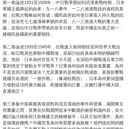
第一卷論述1931至1938年，中日戰爭開始到武漢會戰時期，日本
軍國主義興起的由來；九一八事件、一二八淞滬戰役的過程與真
相；抗戰大戰略如何形成；國民政府如何使日軍落入持久戰的陷
阱，並深究七七盧溝橋事變的本質、八一三淞滬大戰的重大意
義，並指出中日戰爭帶來的並非分裂，而是中國走向真正統一、
建構民族國家的重要階段。
第二卷論述1939至1945年，抗戰進入相持階段並與世界大戰合
流，歐亞戰局也牽動中國戰場，並探討始終真相未明的關鍵問
題。包括：日本為何甘冒天下大不韙，在深陷中國戰場且軍力吃
緊的情況下發動太平洋戰爭？日軍為何始終未能攻進重慶、為何
不直攻四川速戰速決？尤其重要的是攸關抗戰成敗、直接影響戰
後國共命運的「一號作戰」（豫湘桂戰役），日本為何要傾盡國
力發動這項跨廣大幅員、死傷慘重的計畫，企圖打通中國大陸、
直通南亞？
第三卷集中探索被真假資料與流言環繞的事件與發展，揭開東京
與重慶之間，其實在抗戰期間從未中斷過的祕密和議內容，並大
膽討論汪精衛與汪政權建立的種種祕辛，以及它如何運作、真的
是個壞政權嗎？中國究竟為何有那麼多偽政權？他們彼此間的關