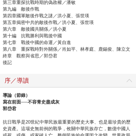
第三章重探抗戰時期的偽政權／潘敏
第九編 敵後作戰
第四章國軍敵後作戰之謎／洪小夏、張世瑛
第五章揭密中共的敵後作戰／洪小夏、張世瑛
第六章 敵後國共關係／洪小夏
第十編 抗戰勝利與戰後中國
第七章 戰後中國的命運／黃自進
第八章 重探戰時對外關係／肖如平、林孝庭、鹿錫俊、陳立文
終章 觀察與省思／郭岱君
後記
序／導讀
導論（節錄）
寫在前面──不容青史盡成灰
郭岱君
抗日戰爭是20世紀中華民族最重要的歷史大事、也是最珍貴的歷
史資產。這場史無前例的戰爭，攸關中華民族存亡，數億中國人
或死、或傷、或家破人亡，整個民族的命運因之改變，世界政局