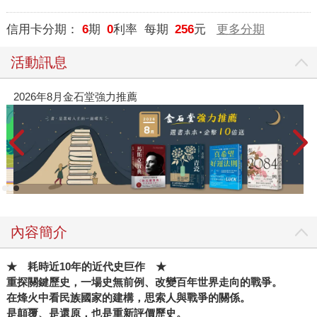
信用卡分期：
6
期
0
利率 每期
256
元
更多分期
活動訊息
【父親節禮物展】5折起，滿888送88點金
內容簡介
★ 耗時近10年的近代史巨作 ★
重探關鍵歷史，一場史無前例、改變百年世界走向的戰爭。
在烽火中看民族國家的建構，思索人與戰爭的關係。
是顛覆、是還原，也是重新評價歷史。