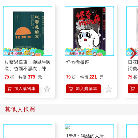
杖藜過橋東：柳風生暖
怪奇微微疼
日花
意、杏雨不濕衣；陳亮
詞彙
恭談以心轉境的適齡漫
379
221
79
折
特價
元
79
折
特價
元
79
折
想
加入購物車
加入購物車
其他人也買