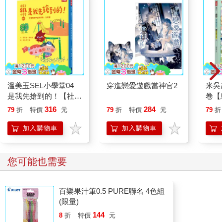
溫美玉SEL小學堂04
穿進戀愛遊戲當神官2
米吳
是我先搶到的！【社會
卷【
情緒學習：在衝突中學
316
284
79
折
特價
元
79
折
特價
元
79
折
習人際關係技能 小學
生故事集】
加入購物車
加入購物車
您可能也需要
百樂果汁筆0.5 PURE聯名 4色組
(限量)
144
8
折
特價
元