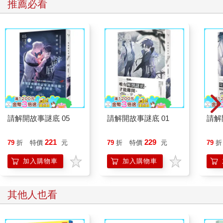
推薦必看
不過大家可能沒想到，雖然蘇軾天天吃豬肉，其實最愛的還是羊
肉。
《隨園食單》
中國古代烹飪著作，共一卷。
作者袁枚，清代文學家、詩人、詩論家、美食家，與趙翼、蔣士
銓合稱為「乾隆三大家」。
袁枚9歲學文賦詩、12歲考上秀才、19歲被補為廩生、23歲金榜
題名中進士，前半生可謂開掛。然而，26歲卻因為滿文不及格被
貶到江甯當知縣，待了7年後，升官無望的袁枚決定辭職去打造自
請解開故事謎底 05
請解開故事謎底 01
請解
己早年間買的大院子：隨園。
可惜裝潢到一半，錢不夠了，袁枚又緊急出來當官打工，前前後
221
229
後折騰了10年，隨園才建成了他滿意的樣子。而為了維持隨園的
79
折
特價
元
79
折
特價
元
79
折
運作，袁枚還是得打工賺錢，只不過這次他改行做上了私房菜，
加入購物車
加入購物車
而《隨園食單》就是他的私房菜菜譜。
《隨園食單》內含中國14-18世紀流行的326種南北菜餚飯點，每
一道菜式都包含了他的研究心血，來源考究，作法嚴謹，描述了
其他人也看
乾隆年間江浙地區的飲食狀況與烹飪技術，以及當時的美酒、名
茶，是一部非常重要的中國飲食名著。