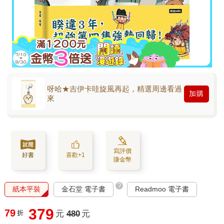
呀哈★吉伊卡哇旋風再起，精選周邊看過
加購
來
寫評價
好書
喜歡+1
賺金幣
?
紙本平裝
金石堂 電子書
Readmoo 電子書
379
79
折
元
480
元