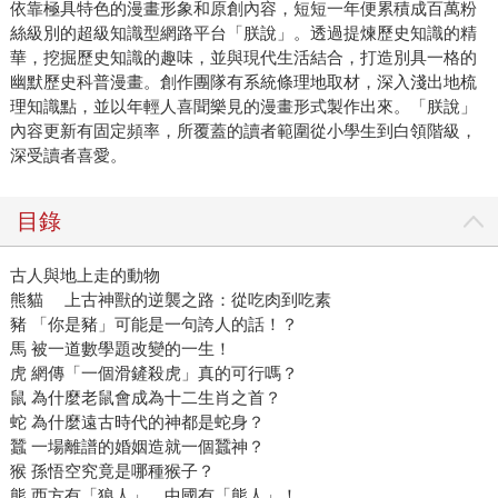
依靠極具特色的漫畫形象和原創內容，短短一年便累積成百萬粉
絲級別的超級知識型網路平台「朕說」。透過提煉歷史知識的精
華，挖掘歷史知識的趣味，並與現代生活結合，打造別具一格的
幽默歷史科普漫畫。創作團隊有系統條理地取材，深入淺出地梳
理知識點，並以年輕人喜聞樂見的漫畫形式製作出來。「朕說」
內容更新有固定頻率，所覆蓋的讀者範圍從小學生到白領階級，
深受讀者喜愛。
目錄
古人與地上走的動物
熊貓 上古神獸的逆襲之路：從吃肉到吃素
豬 「你是豬」可能是一句誇人的話！？
馬 被一道數學題改變的一生！
虎 網傳「一個滑鏟殺虎」真的可行嗎？
鼠 為什麼老鼠會成為十二生肖之首？
蛇 為什麼遠古時代的神都是蛇身？
蠶 一場離譜的婚姻造就一個蠶神？
猴 孫悟空究竟是哪種猴子？
熊 西方有「狼人」，中國有「熊人」！