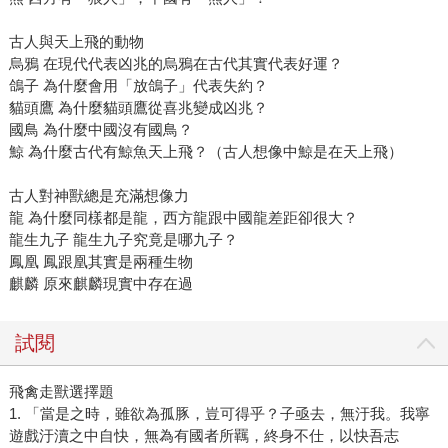
古人與天上飛的動物
烏鴉 在現代代表凶兆的烏鴉在古代其實代表好運？
鴿子 為什麼會用「放鴿子」代表失約？
貓頭鷹 為什麼貓頭鷹從喜兆變成凶兆？
國鳥 為什麼中國沒有國鳥？
鯨 為什麼古代有鯨魚天上飛？（古人想像中鯨是在天上飛）
古人對神獸總是充滿想像力
龍 為什麼同樣都是龍，西方龍跟中國龍差距卻很大？
龍生九子 龍生九子究竟是哪九子？
鳳凰 鳳跟凰其實是兩種生物
麒麟 原來麒麟現實中存在過
試閱
飛禽走獸選擇題
1. 「當是之時，雖欲為孤豚，豈可得乎？子亟去，無汙我。我寧
遊戲汙瀆之中自快，無為有國者所羈，終身不仕，以快吾志