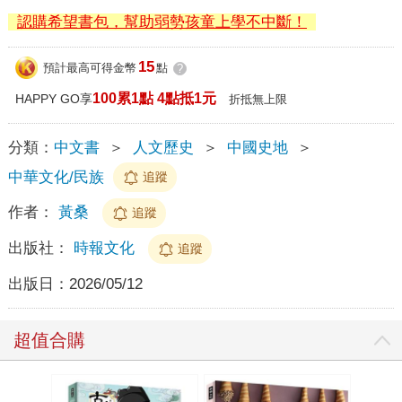
認購希望書包，幫助弱勢孩童上學不中斷！
15
預計最高可得金幣
點
?
100累1點 4點抵1元
HAPPY GO享
折抵無上限
分類：
中文書
＞
人文歷史
＞
中國史地
＞
中華文化/民族
追蹤
作者：
黃桑
追蹤
出版社：
時報文化
追蹤
出版日：
2026/05/12
超值合購