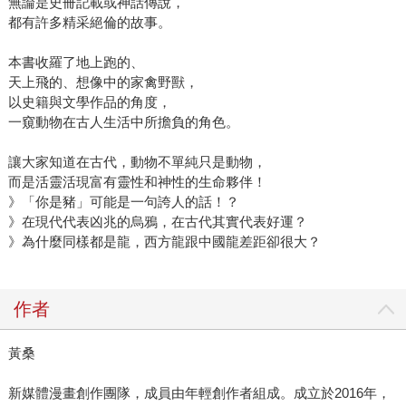
無論是史冊記載或神話傳說，
都有許多精采絕倫的故事。
本書收羅了地上跑的、
天上飛的、想像中的家禽野獸，
以史籍與文學作品的角度，
一窺動物在古人生活中所擔負的角色。
讓大家知道在古代，動物不單純只是動物，
而是活靈活現富有靈性和神性的生命夥伴！
》「你是豬」可能是一句誇人的話！？
》在現代代表凶兆的烏鴉，在古代其實代表好運？
》為什麼同樣都是龍，西方龍跟中國龍差距卻很大？
作者
黃桑
新媒體漫畫創作團隊，成員由年輕創作者組成。成立於2016年，