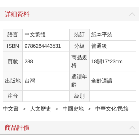
你不知道！
你不在乎！
詳細資料
你只關心豬肉有沒有漲價！
語言
中文繁體
裝訂
紙本平裝
【豬豬那麼可愛，可不能隨便吃】
上古時代的人類克服惡劣環境的手法並不多，
ISBN
9786264443531
分級
普通級
再加上野豬隨便一衝，殺掉幾個人的情況並不少見。
這自然引起了人類的恐懼，
商品規
頁數
288
18開17*23cm
還好人們可以在精神上自我安慰--
格
根據專家考證，古老的豕韋氏（活躍於黃河中下游的河南滑縣一
適讀年
出版地
台灣
全齡適讀
帶）就是豬圖騰民族，古哈尼族、?僳族以及珞巴族都以豬為氏圖
齡
騰崇拜物。」
注音
級別
《山海經》中也曾多次出現，
中文書
＞
人文歷史
＞
中國史地
＞
中華文化/民族
人面豬身的山神。
「凡荊山之首，自翼望之山至于几山，凡四十八山，三千七百三
商品評價
十二里。其神狀皆彘身人首。」
「凡苦山之首，自休與之山至於大騩之山，凡十有九山，千一百