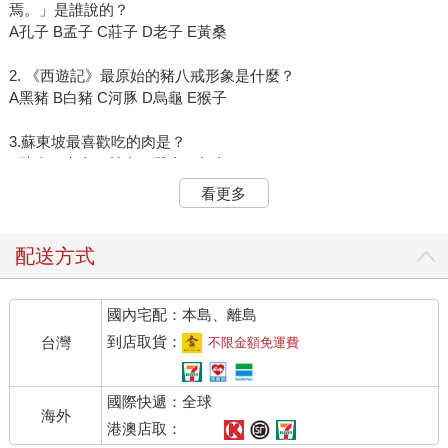
焉。」是誰說的？
A孔子 B孟子 C莊子 D老子 E黃桑
2. 《西遊記》最原始的豬八戒形象是什麼？
A黑豬 B白豬 C河豚 D烏龜 E猴子
3.蘇東坡最喜歡吃的肉是？
A豬肉 B牛肉 C羊肉 D雞肉 E魚肉
看更多
古人與地上走的動物
豬 「你是豬」可能是一句誇人的話！？
配送方式
國內宅配：本島、離島
人類總是說「豬很蠢」，
可是你知道嗎？
到店取貨：
台灣
不限金額免運費
豬都是雙眼皮，體脂率甚至比人還低。
豬八戒是黑豬，
國際快遞：全球
而且即便是黑豬，皮膚其實也比你白！
海外
港澳店取：