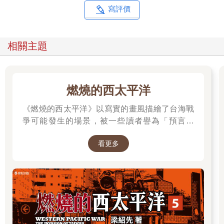
八十四里。其十六神者，皆豕(ㄕˇ)身而人面。」
寫評價
《莊子》也記載了野豬神豨韋氏
相關主題
開天闢地，創造世界的故事。
豨韋氏得之，以挈天地。伏羲氏得之，以襲氣母。--《莊子·大宗
師》
燃燒的西太平洋
所以，如果當時有人說「你是豬」，
《燃燒的西太平洋》以寫實的畫風描繪了台海戰
多半是在誇你。
爭可能發生的場景，被一些讀者譽為「預言之
書」。 作者是退役少校梁紹先(毛球老師)，本作
當是之時，雖欲為孤豚，豈可得乎？子亟去，無汙我。我寧遊戲
看更多
品在CCC連載中。第五集為最新級數，買就抽作
汙瀆之中自快，無為有國者所羈，終身不仕，以快吾志焉。--《史
者親簽書，詳細辦法請到書籍頁面查看。
記·老子韓非列傳》
豬不僅有力量，
還有超強的繁殖力。
脆弱的原始人類很想生孩子的時候，
高產似母豬，