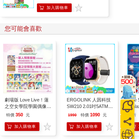
加入購物車
您可能會喜歡
劇場版 Love Live！蓮
ERGOLINK 人因科技
The 
之空女學院學園偶像俱
SW210 2.01吋5ATM游
Gala
樂部 Bloom Garden
泳心率血氧藍牙通話腕
Peac
350
1090
特價
元
特價
元
9
折
1990
Party單人套票
錶
Surpri
Mari
加入購物車
加入購物車
Stor