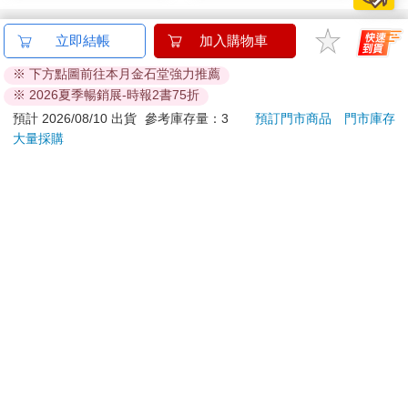
訂購/退換貨須知
立即結帳
加入購物車
加入金石堂 LINE 官方帳號『完成綁定』，隨時掌握出貨動
※ 下方點圖前往本月金石堂強力推薦
※ 2026夏季暢銷展-時報2書75折
態：
預計 2026/08/10 出貨
參考庫存量：3
預訂門市商品
門市庫存
大量採購
提醒您！！
金石堂及銀行均不會請您操作ATM! 如接獲電話要求您前往
ATM提款機，請不要聽從指示，以免受騙上當！
退換貨須知：
**提醒您，鑑賞期不等於試用期，退回商品須為全新狀態**
依據「消費者保護法」第19條及行政院消費者保護處公告之
「通訊交易解除權合理例外情事適用準則」，以下商品購買
後，除商品本身有瑕疵外，將不提供7天的猶豫期：
易於腐敗、保存期限較短或解約時即將逾期。（如：生