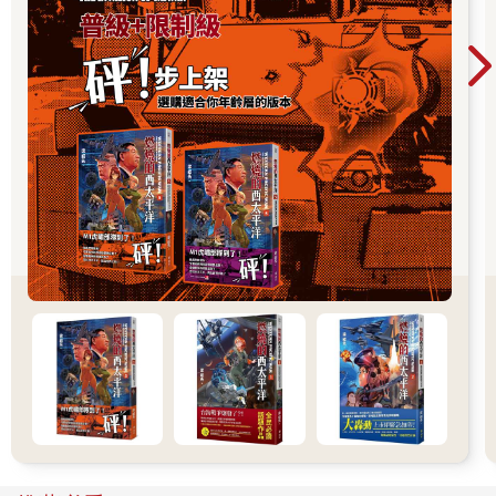
於是，豬又被當作是「地母」。
甚至，古人還認為豬可以招來財富和吉祥
給人帶來好運。
《釋名》中有「亥，核也。收藏萬物，核取其好惡真偽也。」亥
（即豬）還有收藏的意思，所以存錢罐用豬豬的形象，也不是沒
有道理。
豬
東坡肉
熙寧10年（西元1077年）蘇軾赴任徐州知州遇上洪水。蘇軾帶著
士兵和老百姓一起努力抗洪保住了徐州城。為了感謝這位好知
州，為了感謝蘇軾，民眾紛紛送上豬肉，蘇軾推辭不掉，便拿著
這些肉研究了新吃法，又回饋給民眾
元豐3年(西元1080年)，被貶到黃州的蘇軾發現富人不屑於吃豬
肉，窮人不會吃豬肉，便寫下《豬肉頌》線上指導大家一起吃豬
肉。
元祐4年（西元1089年），蘇軾到杭州任知州，結果又遇上大雨，
而蘇軾又一次抗洪成功，為感謝蘇軾，杭州老百姓帶來了蘇軾傳
聞中最愛的豬肉，這一次蘇軾還是按照老作法，再次把豬肉做好
分給民眾吃，而這款肉就被命名為了「東坡肉」。