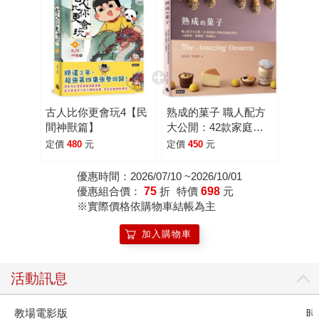
古人比你更會玩4【民
熟成的菓子 職人配方
間神獸篇】
大公開：42款家庭小
烤箱也能做出來的人氣
定價
480
元
定價
450
元
餅乾╳蛋糕捲╳乳酪點
心
優惠時間：2026/07/10 ~2026/10/01
優惠組合價：
75
折
特價
698
元
※實際價格依購物車結帳為主
加入購物車
活動訊息
教場電影版
時