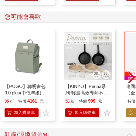
您可能會喜歡
【PUGO】聰明書包
【KINYO】Penna系
連同
3.0 plus(中低年級)沙
列-輕量高效導熱不沾
（全
綠 全新進化玩美上市
平煎鍋30cm
4161
999
95
折
特價
元
56
折
特價
元
特價
加入購物車
加入購物車
訂購/退換貨須知