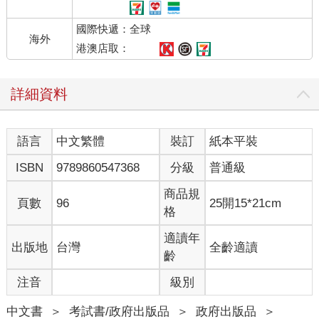
國際快遞：全球
海外
港澳店取：
詳細資料
語言
中文繁體
裝訂
紙本平裝
ISBN
9789860547368
分級
普通級
商品規
頁數
96
25開15*21cm
格
適讀年
出版地
台灣
全齡適讀
齡
注音
級別
中文書
＞
考試書/政府出版品
＞
政府出版品
＞