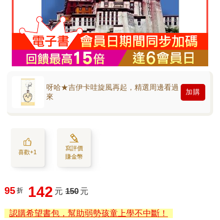
呀哈★吉伊卡哇旋風再起，精選周邊看過
加購
來
寫評價
喜歡+1
賺金幣
142
95
折
元
150
元
認購希望書包，幫助弱勢孩童上學不中斷！