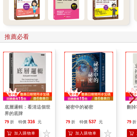
推薦必看
底層邏輯：看清這個世
祕密中的祕密
刪掉
界的底牌
316
537
79
折
特價
元
79
折
特價
元
79
折
加入購物車
加入購物車