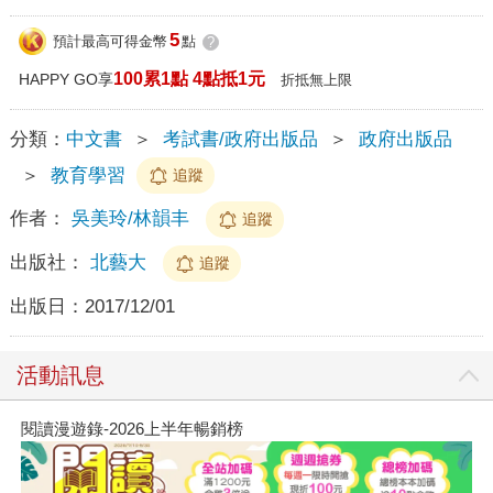
5
預計最高可得金幣
點
?
100累1點 4點抵1元
HAPPY GO享
折抵無上限
分類：
中文書
＞
考試書/政府出版品
＞
政府出版品
＞
教育學習
追蹤
作者：
吳美玲/林韻丰
追蹤
出版社：
北藝大
追蹤
出版日：
2017/12/01
活動訊息
閱讀漫遊錄-2026上半年暢銷榜