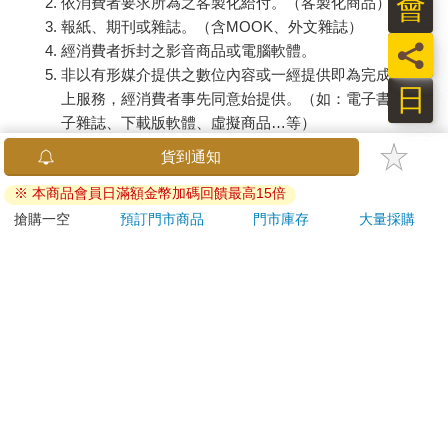
會
依消費者要求所為之客製化給付。（客製化商品）
報紙、期刊或雜誌。（含MOOK、外文雜誌）
員
經消費者拆封之影音商品或電腦軟體。
非以有形媒介提供之數位內容或一經提供即為完成之線
日
上服務，經消費者事先同意始提供。（如：電子書、電
子雜誌、下載版軟體、虛擬商品…等）
已拆封之個人衛生用品。（如：內衣褲、刮鬍刀、除毛
貨到通知
刀…等）
※ 本商品會員日滿額金幣加碼回饋最高15倍
若非上列種類商品，均享有到貨7天的猶豫期（含例假
日）。
搶購一空
預訂門市商品
門市庫存
大量採購
辦理退換貨時，商品（組合商品恕無法接受單獨退貨）必須
是您收到商品時的原始狀態（包含商品本體、配件、贈品、
保證書、所有附隨資料文件及原廠內外包裝…等），請勿直
接使用原廠包裝寄送，或於原廠包裝上黏貼紙張或書寫文
字。
退回商品若無法回復原狀，將請您負擔回復原狀所需費用，
嚴重時將影響您的退貨權益。