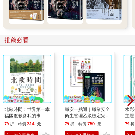
推薦必看
北歐時間：世界第一幸
職安一點通｜職業安全
水彩
福國度教會我的事
衛生管理乙級檢定完勝
主題
攻略｜2026版(套書)
點，
314
750
79
折
特價
元
79
折
特價
元
79
折
繪畫