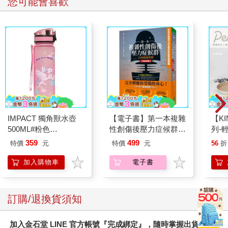
您可能會喜歡
IMPACT 獨角獸水壺
【電子書】第一本複雜
【KI
500ML#粉色
性創傷後壓力症候群自
列-
IM00B11PK
我療癒聖經（長銷典
平煎
359
499
特價
元
特價
元
56
折
藏）
加入購物車
電子書
訂購/退換貨須知
加入金石堂 LINE 官方帳號『完成綁定』，隨時掌握出貨動