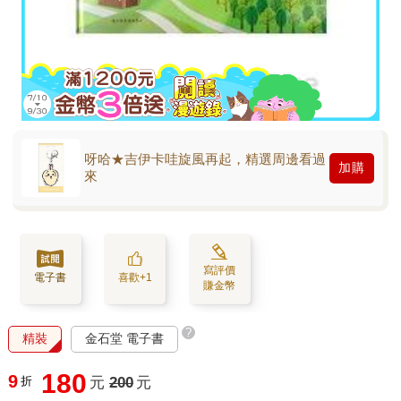
呀哈★吉伊卡哇旋風再起，精選周邊看過
加購
來
寫評價
電子書
喜歡+1
賺金幣
?
精裝
金石堂 電子書
180
9
折
元
200
元