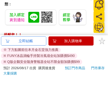
態：
提醒您！！
金石堂及銀行均不會請您操作ATM! 如接獲電話要求您前往
立即結帳
加入購物車
ATM提款機，請不要聽從指示，以免受騙上當！
※ 下方點圖前往本月金石堂強力推薦
退換貨須知：
※ FUNY冰晶渦輪手持製冷風扇全站加購價$490
**提醒您，鑑賞期不等於試用期，退回商品須為全新狀態**
※ Q版企鵝安全隨身警報器全站不限金額加購價$99
依據「消費者保護法」第19條及行政院消費者保護處公告之
預計 2026/08/17 出貨
購買後進貨
預訂門市商品
門市庫存
「通訊交易解除權合理例外情事適用準則」，以下商品購買
大量採購
後，除商品本身有瑕疵外，將不提供7天的猶豫期：
易於腐敗、保存期限較短或解約時即將逾期。（如：生
鮮食品）
依消費者要求所為之客製化給付。（客製化商品）
報紙、期刊或雜誌。（含MOOK、外文雜誌）
經消費者拆封之影音商品或電腦軟體。