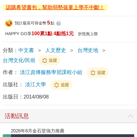
認購希望書包，幫助弱勢孩童上學不中斷！
5
預計最高可得金幣
點
?
100累1點 4點抵1元
HAPPY GO享
折抵無上限
分類：
中文書
＞
人文歷史
＞
台灣史地
＞
台灣文化/民俗
追蹤
作者：
淡江資傳服務學習課程小組
追蹤
出版社：
淡江大學
追蹤
出版日：
2014/08/08
活動訊息
2026年8月金石堂強力推薦