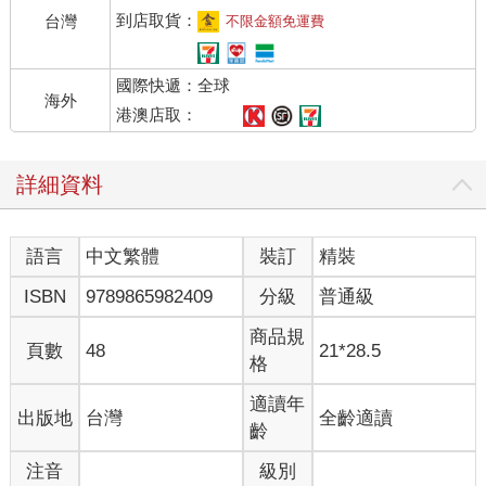
到店取貨：
台灣
不限金額免運費
國際快遞：全球
海外
港澳店取：
詳細資料
語言
中文繁體
裝訂
精裝
ISBN
9789865982409
分級
普通級
商品規
頁數
48
21*28.5
格
適讀年
出版地
台灣
全齡適讀
齡
注音
級別