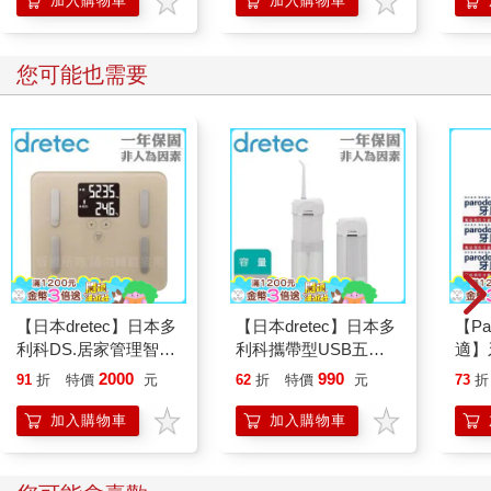
加入購物車
加入購物車
您可能也需要
【日本dretec】日本多
【日本dretec】日本多
【Pa
利科DS.居家管理智能
利科攜帶型USB五段
適】
四合一體重體脂計-摩
式電動沖牙機-白
典配
2000
990
91
折
特價
元
62
折
特價
元
73
折
卡色(BS-248BE)
色-160ml(FS-101WT)
加入購物車
加入購物車