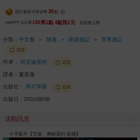
35
預計最高可得金幣
點
?
100累1點 4點抵1元
HAPPY GO享
折抵無上限
分類：
中文書
＞
旅遊
＞
旅遊遊記
＞
世界遊記
追蹤
作者：
班尼迪克特
追蹤
譯者：
婁美蓮
出版社：
馬可孛羅
追蹤
出版日：
2001/08/08
活動訊息
閱讀漫遊錄-2026上半年暢銷榜
十