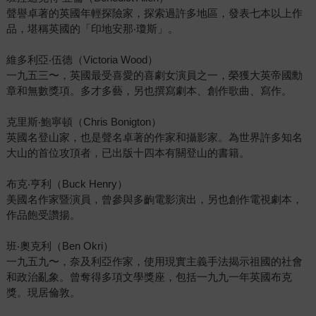
聲譽卓著的英國年輕探險家，探索過許多地區，發表七本以上作
品，堪稱英國的「印地安那‧瓊斯」。
維多利亞‧伍德（Victoria Wood）
一九五三〜，英國最受喜愛的喜劇女演員之一，榮獲大英帝國勳
章和無數獎項。多才多藝，另也撰寫劇本、創作歌曲、寫作。
克里斯‧鮑寧頓（Chris Bonigton）
英國名登山家，也是聲名卓著的作家和攝影家。為世界許多知名
大山的首位攻頂者，已出版十四本有關登山的書籍。
布克‧亨利（Buck Henry）
美國名作家暨演員，曾參與多齣電影演出，另也創作電視劇本，
作品飽受讚揚。
班‧奧克利（Ben Okri）
一九五九〜，奈及利亞作家，使用現實主義手法揭示祖國的社會
和政治亂象。曾奪得多項文學獎座，包括一九九一年英國布克
獎。現居倫敦。