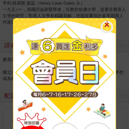
亨利‧路易斯‧蓋茲（Henry Louis Gates Jr.）
一九五○〜，美國評論家暨學者，任教於哈佛大學，從事非裔美人
文學的研究，對黑人文學有精闢見解，挖掘並重現許多早期黑人
作家的佚失作品。
譯者
婁美蓮
國立台灣師範大學國文系畢。喜歡透過文學了解異國文化，夢想
成為精通多國語言的國際人。
配送方式
國內宅配：本島、離島
到店取貨：
台灣
不限金額免運費