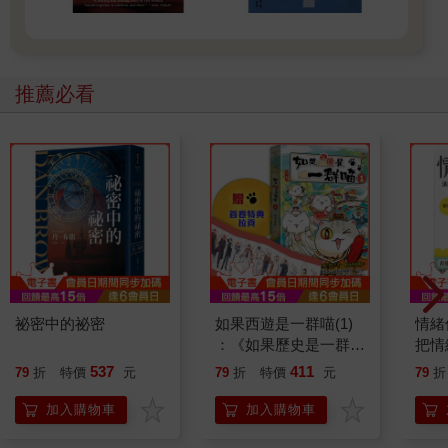
推薦必看
祕密中的祕密
如果西遊是一群喵(1)
情緒
：《如果歷史是一群
把情
喵》作者最新力作，附
誰都
537
411
79
折
特價
元
79
折
特價
元
79
折
【首卷特典】拉頁
加入購物車
加入購物車