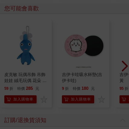
您可能會喜歡
皮克敏 玩偶吊飾 吊飾
吉伊卡哇吸水杯墊(吉
吉伊
娃娃 絨毛玩偶 花朵 葉
伊卡哇)
黃
子 藍色皮克敏 紅色皮
285
180
59
折
特價
元
9
折
特價
元
95
折
克敏 黃色皮克敏
Pikmin 任天堂 三英貿
加入購物車
加入購物車
易
訂購/退換貨須知