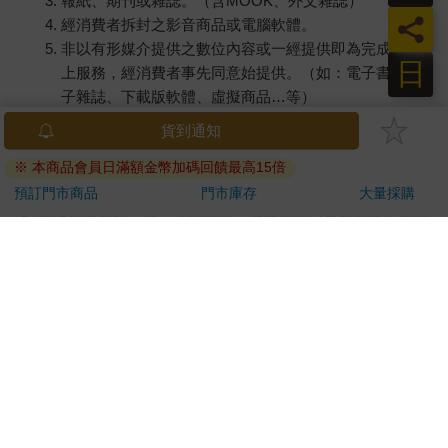
報紙、期刊或雜誌。（含MOOK、外文雜誌）
員
經消費者拆封之影音商品或電腦軟體。
非以有形媒介提供之數位內容或一經提供即為完成之線
日
上服務，經消費者事先同意始提供。（如：電子書、電
子雜誌、下載版軟體、虛擬商品…等）
已拆封之個人衛生用品。（如：內衣褲、刮鬍刀、除毛
貨到通知
刀…等）
※ 本商品會員日滿額金幣加碼回饋最高15倍
若非上列種類商品，均享有到貨7天的猶豫期（含例假
日）。
預訂門市商品
門市庫存
大量採購
辦理退換貨時，商品（組合商品恕無法接受單獨退貨）必須
是您收到商品時的原始狀態（包含商品本體、配件、贈品、
保證書、所有附隨資料文件及原廠內外包裝…等），請勿直
接使用原廠包裝寄送，或於原廠包裝上黏貼紙張或書寫文
字。
退回商品若無法回復原狀，將請您負擔回復原狀所需費用，
嚴重時將影響您的退貨權益。