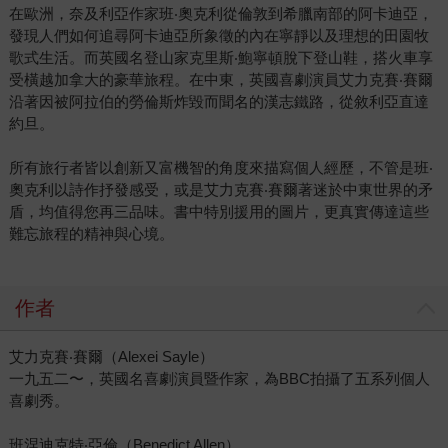
在歐洲，奈及利亞作家班‧奧克利從倫敦到希臘南部的阿卡迪亞，
發現人們如何追尋阿卡迪亞所象徵的內在寧靜以及理想的田園牧
歌式生活。而英國名登山家克里斯‧鮑寧頓脫下登山鞋，搭火車享
受橫越加拿大的豪華旅程。在中東，英國喜劇演員艾力克賽‧賽爾
沿著因被阿拉伯的勞倫斯炸毀而聞名的漢志鐵路，從敘利亞直達
約旦。
所有旅行者皆以創新又富機智的角度來描寫個人經歷，不管是班‧
奧克利以詩作抒發感受，或是艾力克賽‧賽爾著迷於中東世界的矛
盾，均值得您再三品味。書中特別援用的圖片，更真實傳達這些
難忘旅程的精神與心境。
作者
艾力克賽‧賽爾（Alexei Sayle）
一九五二〜，英國名喜劇演員暨作家，為BBC拍攝了五系列個人
喜劇秀。
班涅迪克特‧亞倫（Benedict Allen）