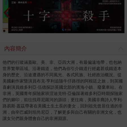
內容簡介
他們的行蹤涵蓋歐、美、非、亞四大洲，有最偏遠地帶，也包納
世界繁華區域。沿著鐵道，他們為你引介鐵道行經處甚或鐵道本
身的歷史、沿途遭遇的不同風光、各式民族、社經政治概況。從
美國劇作家暨演員布克‧亨利追隨牛仔路徑的阿根廷之旅，到英國
喜劇演員維多利亞‧伍德探訪英國北部的濱海小鎮、廢棄車站。在
非洲，英國青年探險家班涅迪克特‧亞倫踩著維多利亞時期探險家
們的腳印，前往找尋尼羅河的源頭；更往南，美國非裔詩人亨利‧
路易斯‧蓋茲帶著在美國土生土長的妻女，回到祖先曾居住過的非
洲，由辛巴威到坦尚尼亞，了解更多與自己有關的非洲文化，也
讓女兒們親身體會自己的非洲淵源。