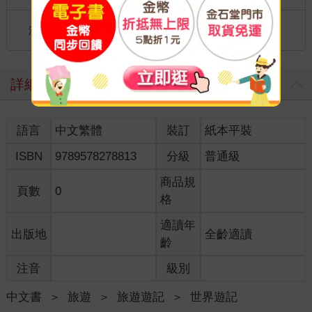
國際快遞：全球
海外
港澳店取：
詳細資料
語言
中文繁體
裝訂
紙本平裝
ISBN
9789578278813
分級
普通級
商品規
頁數
0
格
適讀年
出版地
全齡適讀
齡
注音
級別
中文書
＞
旅遊
＞
旅遊遊記
＞
世界遊記