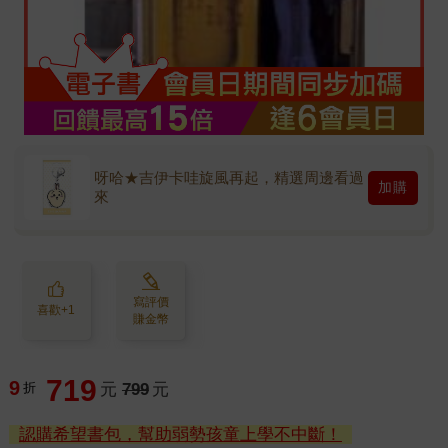
呀哈★吉伊卡哇旋風再起，精選周邊看過
加購
來
寫評價
喜歡+1
賺金幣
719
9
折
元
799
元
認購希望書包，幫助弱勢孩童上學不中斷！