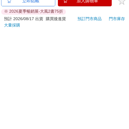
立即結帳
加入購物車
易於腐敗、保存期限較短或解約時即將逾期。（如：生
鮮食品）
※ 2026夏季暢銷展-大風2書75折
依消費者要求所為之客製化給付。（客製化商品）
預計 2026/08/17 出貨
購買後進貨
預訂門市商品
門市庫存
報紙、期刊或雜誌。（含MOOK、外文雜誌）
大量採購
經消費者拆封之影音商品或電腦軟體。
非以有形媒介提供之數位內容或一經提供即為完成之線
上服務，經消費者事先同意始提供。（如：電子書、電
子雜誌、下載版軟體、虛擬商品…等）
已拆封之個人衛生用品。（如：內衣褲、刮鬍刀、除毛
刀…等）
若非上列種類商品，均享有到貨7天的猶豫期（含例假
日）。
辦理退換貨時，商品（組合商品恕無法接受單獨退貨）必須
是您收到商品時的原始狀態（包含商品本體、配件、贈品、
保證書、所有附隨資料文件及原廠內外包裝…等），請勿直
接使用原廠包裝寄送，或於原廠包裝上黏貼紙張或書寫文
字。
退回商品若無法回復原狀，將請您負擔回復原狀所需費用，
嚴重時將影響您的退貨權益。