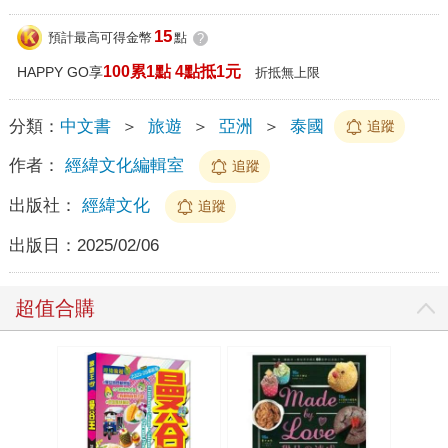
15
預計最高可得金幣
點
?
100累1點 4點抵1元
HAPPY GO享
折抵無上限
分類：
中文書
＞
旅遊
＞
亞洲
＞
泰國
追蹤
作者：
經緯文化編輯室
追蹤
出版社：
經緯文化
追蹤
出版日：
2025/02/06
超值合購