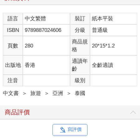
語言
中文繁體
裝訂
紙本平裝
ISBN
9789887024606
分級
普通級
商品規
頁數
280
20*15*1.2
格
適讀年
出版地
香港
全齡適讀
齡
注音
級別
中文書
＞
旅遊
＞
亞洲
＞
泰國
商品評價
寫評價