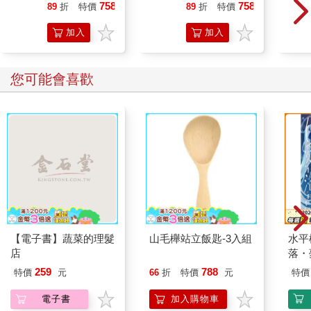
包)
花生片(燒仙草
758
758
89
折
特價
元
89
折
特價
元
花生)-5台斤
加入
加入
購物
購物
車
車
您可能會喜歡
【電子書】蔬菜的理髮
山毛櫸站立飯匙-3入組
水平
店
落・
259
788
特價
元
66
折
特價
元
特價
電子書
加入購物車