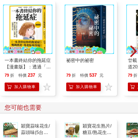
一本書終結你的拖延症
祕密中的祕密
廿載
【漫畫版】：透過「小
道2
行動」打開大腦的行動
237
537
79
折
特價
元
79
折
特價
元
79
折
開關，懶人也能變身
「行動派」的37個科
加入購物車
加入購物車
學方法
您可能也需要
穎寶蒜味花生/
穎寶花生熟片/
蒜頭味(5台斤/
糖豆/熟花生/