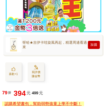
呀哈★吉伊卡哇旋風再起，精選周邊看過
加購
來
寫評價
喜歡+1
賺金幣
394
79
折
元
499
元
認購希望書包，幫助弱勢孩童上學不中斷！