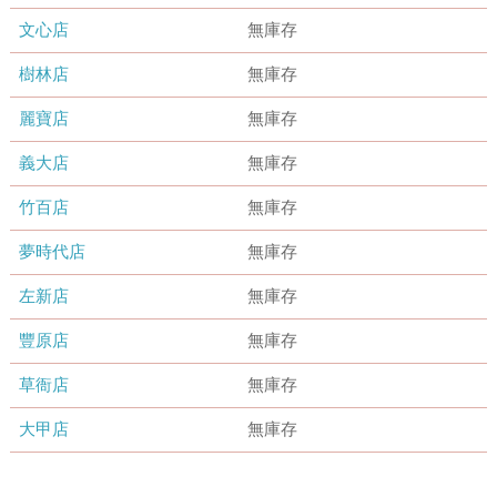
文心店
無庫存
樹林店
無庫存
麗寶店
無庫存
義大店
無庫存
竹百店
無庫存
夢時代店
無庫存
左新店
無庫存
豐原店
無庫存
草衙店
無庫存
大甲店
無庫存