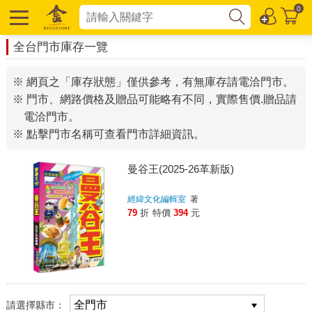
0
全台門市庫存一覽
※ 網頁之「庫存狀態」僅供參考，有無庫存請電洽門市。
※ 門市、網路價格及贈品可能略有不同，實際售價.贈品請
電洽門市。
※ 點擊門市名稱可查看門市詳細資訊。
曼谷王(2025-26革新版)
經緯文化編輯室
著
79
折
特價
394
元
請選擇縣市：