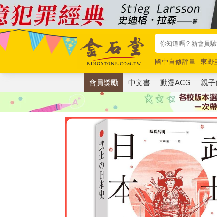
國中自修評量
東野
唯紅花綻放
奧德賽
會員獎勵
中文書
動漫ACG
親子