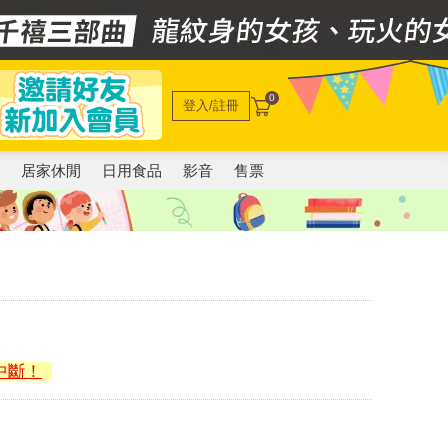
0
登入/註冊
電
居家休閒
日用食品
影音
售票
中斷！