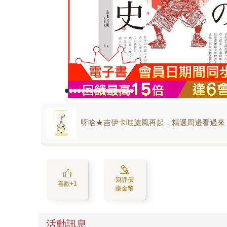
呀哈★吉伊卡哇旋風再起，精選周邊看過來
寫評價
喜歡+1
賺金幣
活動訊息