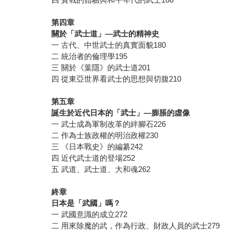
第四章
關於「武士道」—武士的精神史
一 古代、中世武士的真實面貌180
二 統治者的倫理學195
三 關於《葉隱》的武士道201
四 從東亞世界看武士的思想與切腹210
第五章
誕生於近代日本的「武士」—膨脹的虛像
一 武士成為軍制改革的絆腳石226
二 作為士族政權的明治政權230
三 《日本戰史》的編纂242
四 近代武士道的登場252
五 武道、武士道、大和魂262
終章
日本是「武國」嗎？
一 武國意識的成立272
二 用來除魔的武，作為行政、財政人員的武士279