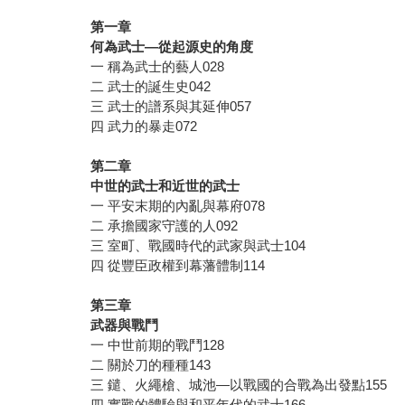
第一章
何為武士—從起源史的角度
一 稱為武士的藝人028
二 武士的誕生史042
三 武士的譜系與其延伸057
四 武力的暴走072
第二章
中世的武士和近世的武士
一 平安末期的內亂與幕府078
二 承擔國家守護的人092
三 室町、戰國時代的武家與武士104
四 從豐臣政權到幕藩體制114
第三章
武器與戰鬥
一 中世前期的戰鬥128
二 關於刀的種種143
三 鑓、火繩槍、城池—以戰國的合戰為出發點155
四 實戰的體驗與和平年代的武士166