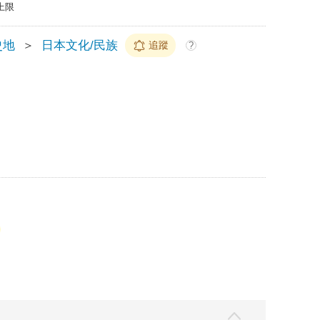
上限
史地
＞
日本文化/民族
追蹤
?