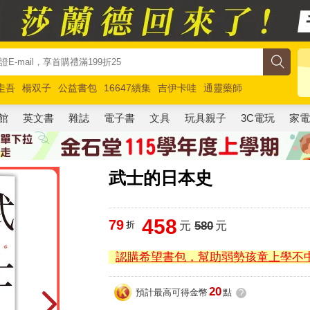
圭吾
楊双子
公益書包
16647續集
吉伊卡哇
通靈藥師
路邊攤新作
馬斯克
玩具總動員5
超慢跑
館
英文書
雜誌
電子書
文具
玩具親子
3C電玩
家
武士的日本史
458
79
折
元
580
元
認購希望書包，幫助弱勢孩童上學不
20
預計最高可得金幣
點
?