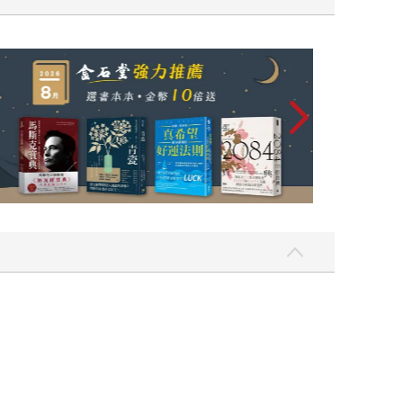
黃色書刊回來了