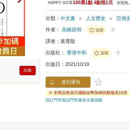
100累1點 4點抵1元
HAPPY GO享
折抵無
分類：
中文書
＞
人文歷史
＞
亞洲
作者：
高橋昌明
追蹤
?
譯者：
黃霄龍
出版社：
香港中和
追蹤
?
出版日：
2021/10/19
加購
貨到通知
※ 本商品會員日滿額金幣加碼回饋最高15倍
預訂門市商品
門市庫存
大量採購