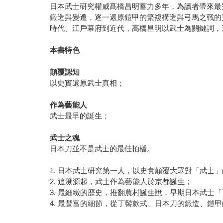
日本武士研究權威髙橋昌明蓄力多年，為讀者帶來最
鍛造與變遷，逐一還原鎧甲的繁複構造與弓馬之戰的
時代、江戶幕府到近代，髙橋昌明以武士為關鍵詞，
本書特色
顛覆認知
以史實還原武士真相；
作為藝能人
武士最早的誕生；
武士之魂
日本刀並不是武士的最佳拍檔。
1. 日本武士研究第一人，以史實顛覆大眾對「武士
2. 追溯源起，武士作為藝能人於京都誕生；
3. 最細緻的歷史，推翻農村誕生說，早期日本武士
4. 最豐富的細節，從丁髻款式、日本刀的鍛造、鎧