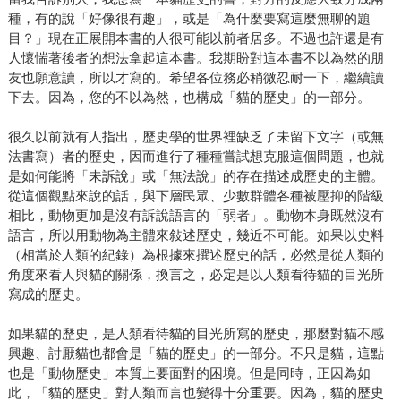
種，有的說「好像很有趣」，或是「為什麼要寫這麼無聊的題
目？」現在正展開本書的人很可能以前者居多。不過也許還是有
人懷惴著後者的想法拿起這本書。我期盼對這本書不以為然的朋
友也願意讀，所以才寫的。希望各位務必稍微忍耐一下，繼續讀
下去。因為，您的不以為然，也構成「貓的歷史」的一部分。
很久以前就有人指出，歷史學的世界裡缺乏了未留下文字（或無
法書寫）者的歷史，因而進行了種種嘗試想克服這個問題，也就
是如何能將「未訴說」或「無法說」的存在描述成歷史的主體。
從這個觀點來說的話，與下層民眾、少數群體各種被壓抑的階級
相比，動物更加是沒有訴說語言的「弱者」。動物本身既然沒有
語言，所以用動物為主體來敍述歷史，幾近不可能。如果以史料
（相當於人類的紀錄）為根據來撰述歷史的話，必然是從人類的
角度來看人與貓的關係，換言之，必定是以人類看待貓的目光所
寫成的歷史。
如果貓的歷史，是人類看待貓的目光所寫的歷史，那麼對貓不感
興趣、討厭貓也都會是「貓的歷史」的一部分。不只是貓，這點
也是「動物歷史」本質上要面對的困境。但是同時，正因為如
此，「貓的歷史」對人類而言也變得十分重要。因為，貓的歷史