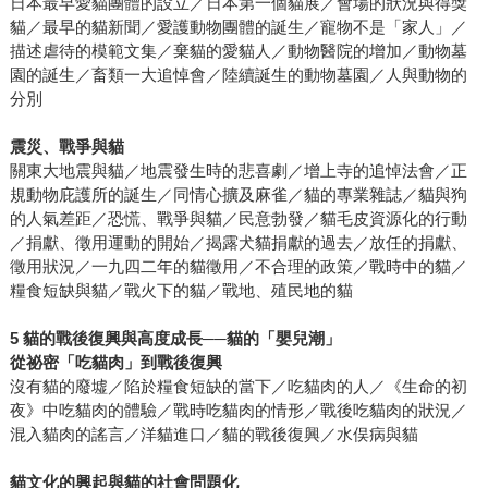
日本最早愛貓團體的設立／日本第一個貓展／會場的狀況與得獎
貓／最早的貓新聞／愛護動物團體的誕生／寵物不是「家人」／
描述虐待的模範文集／棄貓的愛貓人／動物醫院的增加／動物墓
園的誕生／畜類一大追悼會／陸續誕生的動物墓園／人與動物的
分別
震災、戰爭與貓
關東大地震與貓／地震發生時的悲喜劇／增上寺的追悼法會／正
規動物庇護所的誕生／同情心擴及麻雀／貓的專業雜誌／貓與狗
的人氣差距／恐慌、戰爭與貓／民意勃發／貓毛皮資源化的行動
／捐獻、徵用運動的開始／揭露犬貓捐獻的過去／放任的捐獻、
徵用狀況／一九四二年的貓徵用／不合理的政策／戰時中的貓／
糧食短缺與貓／戰火下的貓／戰地、殖民地的貓
5 貓的戰後復興與高度成長──貓的「嬰兒潮」
從祕密「吃貓肉」到戰後復興
沒有貓的廢墟／陷於糧食短缺的當下／吃貓肉的人／《生命的初
夜》中吃貓肉的體驗／戰時吃貓肉的情形／戰後吃貓肉的狀況／
混入貓肉的謠言／洋貓進口／貓的戰後復興／水俣病與貓
貓文化的興起與貓的社會問題化