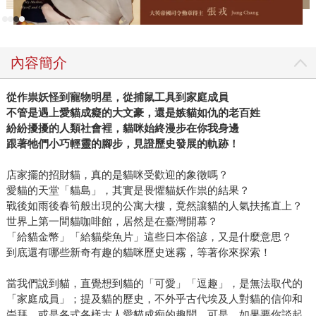
內容簡介
從作祟妖怪到寵物明星，從捕鼠工具到家庭成員
不管是遇上愛貓成癡的大文豪，還是嫉貓如仇的老百姓
紛紛擾擾的人類社會裡，貓咪始終漫步在你我身邊
跟著牠們小巧輕靈的腳步，見證歷史發展的軌跡！
店家擺的招財貓，真的是貓咪受歡迎的象徵嗎？
愛貓的天堂「貓島」，其實是畏懼貓妖作祟的結果？
戰後如雨後春筍般出現的公寓大樓，竟然讓貓的人氣扶搖直上？
世界上第一間貓咖啡館，居然是在臺灣開幕？
「給貓金幣」「給貓柴魚片」這些日本俗諺，又是什麼意思？
到底還有哪些新奇有趣的貓咪歷史迷霧，等著你來探索！
當我們說到貓，直覺想到貓的「可愛」「逗趣」，是無法取代的
「家庭成員」；提及貓的歷史，不外乎古代埃及人對貓的信仰和
崇拜，或是各式各樣古人愛貓成痴的趣聞。可是，如果要你談起