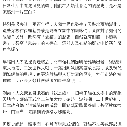
日常生活中隨處可見的貓，牠們在人類社會之間的歷史，是不是
就感到一片空白？
特別是過去這一兩百年裡，人類世界也發生了天翻地覆的變化，
這些穿梭在街頭巷弄或是飼養在家中的貓咪們，又面對了如何的
改變？另外，既然有「愛貓」的歷史，自然就有對貓「不感興
趣」，甚至「厭惡」的人存在，這群人又在貓的歷史中扮演什麼
角色呢？
早稻田大學教授真邊將之，將帶領我們從明治維新出發，經歷關
東大地震、二次世界大戰，一路談到戰後高度成長期，以及現代
網際網路的興起，追尋這段貓與人類譜寫的歷史，牠們走過的種
種歲月，正是人類社會變遷的最佳寫照！。
例如：大文豪夏目漱石的《我是貓》，扭轉了貓在文學中的形象
與地位，讓貓正式坐上主角大位，掀起一波熱潮；二十世紀初，
日本政府為了消滅鼠疫的威脅，開始獎勵民眾養貓，甚至挨家挨
戶上門宣導，還讓貓的價格水漲船高。
但歷史總是一體兩面，必然有討厭或懼怕、對貓不友善或殘忍虐