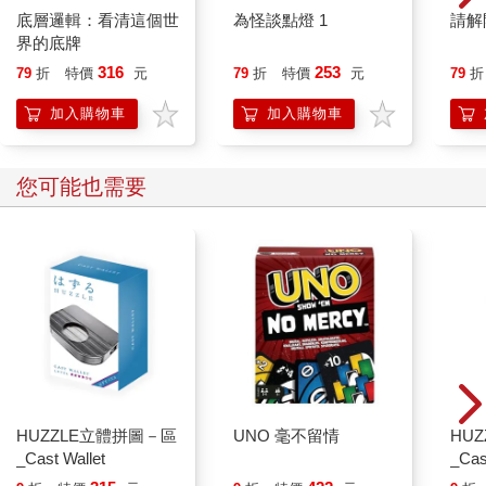
底層邏輯：看清這個世
為怪談點燈 1
請解
界的底牌
316
253
79
折
特價
元
79
折
特價
元
79
折
加入購物車
加入購物車
您可能也需要
HUZZLE立體拼圖－區
UNO 毫不留情
HU
_Cast Wallet
_Cas