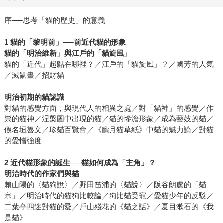
序──思考「貓的歷史」的意義
1 貓的「黎明前」──前近代貓的形象
貓的「明治維新」與江戶的「貓旋風」
貓的「近代」起點在哪裡？／江戶的「貓旋風」？／國芳的人氣
／滅鼠畫／招財貓
明治初期的貓認識
對貓的感覺方面，與現代人的相異之處／對「貓神」的感覺／作
祟的貓神／涅槃圖中出現的貓／貓的慘澹形象／成為藝妓的貓／
假名垣魯文／珍貓百覽會／《朧月貓草紙》中貓的魅力論／對貓
的愛憎強度
2 近代貓形象的誕生──貓如何成為「主角」？
明治時代的作家們與貓
賴山陽的〈貓狗說〉／野田笛浦的〈貓說〉／阪谷朗盧的「貓
宗」／明治時代的貓狗比較論／狗比貓受寵／愛貓少年的反駁／
二葉亭四迷對貓的愛／戶山殘花的《貓之話》／夏目漱石的《我
是貓》