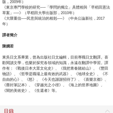
版，2009年）
《東京專門學校的研究──「學問的獨立」具體相與「早稻田憲法
草案」──》（早稻田大學出版部，2010年）
《大隈重信──民意與統治的相剋──》（中央公論新社，2017
年）
譯者簡介
陳嫻若
東吳日文系畢業，曾為出版社日文編輯，目前專職日文翻譯。喜
歡閱讀文學，也樂於探究各領域的知識，永遠在翻譯中學習。譯
作有：《戰後日本大眾文化史》、《我把青春賭給山》、《豐田
物語》、《哲學是職場上最有效的武器》、《地球全史》、《不
自由的心》、《怒》、《今天也謝謝招待了》、《喜樂京都》、
《塵封筆記本》、《穿越光之小徑》、《海上的世界地圖》、
《闇的美術史》、《生還者》等。
目錄