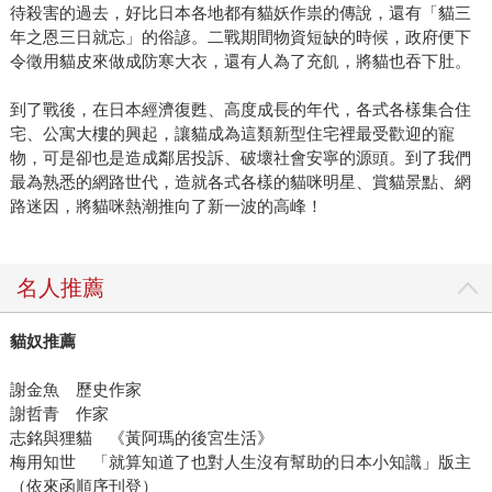
待殺害的過去，好比日本各地都有貓妖作祟的傳說，還有「貓三
年之恩三日就忘」的俗諺。二戰期間物資短缺的時候，政府便下
令徵用貓皮來做成防寒大衣，還有人為了充飢，將貓也吞下肚。
到了戰後，在日本經濟復甦、高度成長的年代，各式各樣集合住
宅、公寓大樓的興起，讓貓成為這類新型住宅裡最受歡迎的寵
物，可是卻也是造成鄰居投訴、破壞社會安寧的源頭。到了我們
最為熟悉的網路世代，造就各式各樣的貓咪明星、賞貓景點、網
路迷因，將貓咪熱潮推向了新一波的高峰！
名人推薦
貓奴推薦
謝金魚 歷史作家
謝哲青 作家
志銘與狸貓 《黃阿瑪的後宮生活》
梅用知世 「就算知道了也對人生沒有幫助的日本小知識」版主
（依來函順序刊登）