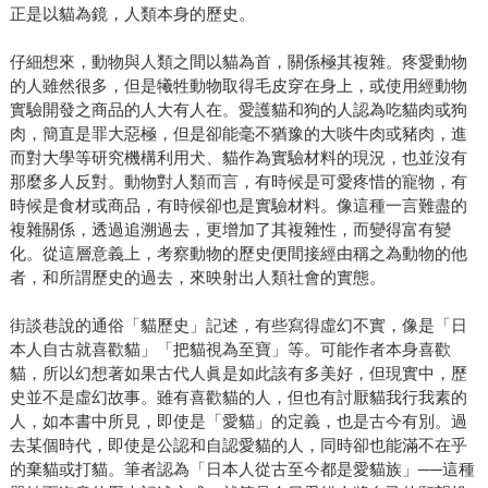
正是以貓為鏡，人類本身的歷史。
仔細想來，動物與人類之間以貓為首，關係極其複雜。疼愛動物
的人雖然很多，但是犧牲動物取得毛皮穿在身上，或使用經動物
實驗開發之商品的人大有人在。愛護貓和狗的人認為吃貓肉或狗
肉，簡直是罪大惡極，但是卻能毫不猶豫的大啖牛肉或豬肉，進
而對大學等研究機構利用犬、貓作為實驗材料的現況，也並沒有
那麼多人反對。動物對人類而言，有時候是可愛疼惜的寵物，有
時候是食材或商品，有時候卻也是實驗材料。像這種一言難盡的
複雜關係，透過追溯過去，更增加了其複雜性，而變得富有變
化。從這層意義上，考察動物的歷史便間接經由稱之為動物的他
者，和所謂歷史的過去，來映射出人類社會的實態。
街談巷說的通俗「貓歷史」記述，有些寫得虛幻不實，像是「日
本人自古就喜歡貓」「把貓視為至寶」等。可能作者本身喜歡
貓，所以幻想著如果古代人眞是如此該有多美好，但現實中，歷
史並不是虛幻故事。雖有喜歡貓的人，但也有討厭貓我行我素的
人，如本書中所見，即使是「愛貓」的定義，也是古今有別。過
去某個時代，即使是公認和自認愛貓的人，同時卻也能滿不在乎
的棄貓或打貓。筆者認為「日本人從古至今都是愛貓族」──這種