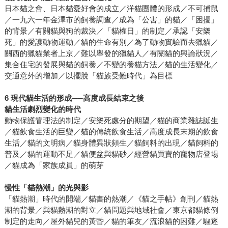
日本貓之會、日本貓愛好會的成立／洋貓團體的形成／不可捕鼠
／一九六一年金澤市的飼養調查／成為「公害」的貓／「困擾」
的背景／有關貓與狗的裁決／「貓權日」的制定／承認「安樂
死」的愛護動物運動／貓的生命有別／為了動物實驗而去獵貓／
關西的獵貓業者上京／難以舉發的獵貓人／有關貓的輿論狀況／
集合住宅的發展與貓的飼養／不變的養貓方法／貓的生活變化／
交通意外的增加／以擺脫「貓族受難時代」為目標
6 現代貓生活的形成──高度成長結束之後
貓生活劇烈變化的時代
動物保護管理法的制定／安樂死處分的期望／貓的商業雜誌誕生
／貓飲食生活的巨變／貓的傳統飲食生活／高度成長末期的飲食
生活／貓的文明病／貓身體異狀頻生／貓飼料的出現／貓飼料的
普及／貓的運動不足／貓便盆與貓砂／經營貓買賣的寵物店登場
／貓成為「家族成員」的萌芽
慢性「貓熱潮」的光與影
「貓熱潮」時代的開端／貓書的熱潮／《貓之手帖》創刊／貓熱
潮的背景／與貓熱潮的對立／貓問題與地域社會／東京都貓條例
制定的走向／屋外貓兒的黃昏／貓的筆友／流浪貓的困難／驅逐