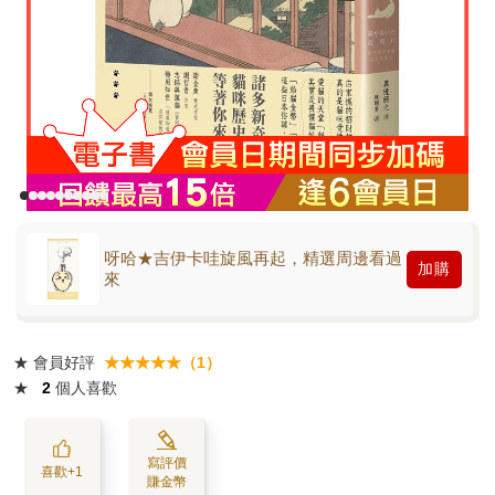
呀哈★吉伊卡哇旋風再起，精選周邊看過
加購
來
★
會員好評
★★★★★（1）
★
2
個人喜歡
寫評價
喜歡+1
賺金幣