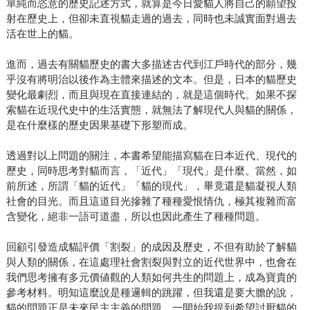
單純而恣意的歷史記述方式，就算是今日愛貓人將自己的願望投
射在歷史上，但卻未直視貓走過的過去，同時也未誠實面對過去
活在世上的貓。
進而，過去有關貓歷史的書大多描述古代到江戶時代的部分，幾
乎沒有將明治以後作為主體來描述的文本。但是，日本的貓歷史
變化最劇烈，而且與現在直接連結的，就是這個時代。如果不探
索貓在近現代史中的生活實態，就無法了解現代人與貓的關係，
是在什麼樣的歷史因果基礎下形塑而成。
透過對以上問題的關注，本書希望能描寫貓在日本近代、現代的
歷史，同時思考對貓而言，「近代」「現代」是什麼。當然，如
前所述，所謂「貓的近代」「貓的現代」，畢竟還是貓凝視人類
社會的目光。而且這道目光摻雜了種種愛恨情仇，極其複雜而富
含變化，絕非一語可道盡，所以也因此產生了種種問題。
回顧引發造成貓評價「割裂」的成因及歷史，不但有助於了解貓
與人類的關係，在這處理社會割裂與對立的近代世界中，也會在
我們思考擁有多元價値觀的人類如何共生的問題上，成為寶貴的
參考材料。明知這麼說是種邏輯的跳躍，但我還是要大膽的說，
貓的問題正是未來民主主義的問題。一開始我提到希望討厭貓的