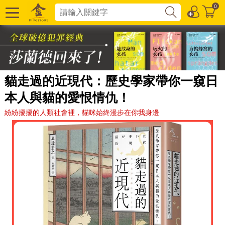
0
貓走過的近現代：歷史學家帶你一窺日
本人與貓的愛恨情仇！
紛紛擾擾的人類社會裡，貓咪始終漫步在你我身邊