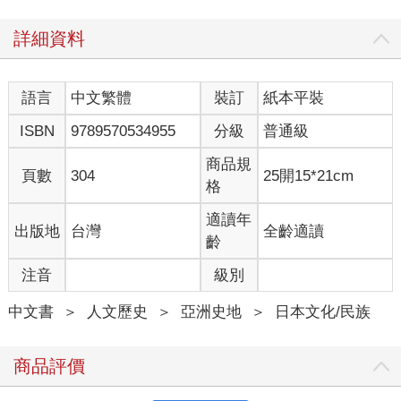
詳細資料
語言
中文繁體
裝訂
紙本平裝
ISBN
9789570534955
分級
普通級
商品規
頁數
304
25開15*21cm
格
適讀年
出版地
台灣
全齡適讀
齡
注音
級別
中文書
＞
人文歷史
＞
亞洲史地
＞
日本文化/民族
商品評價