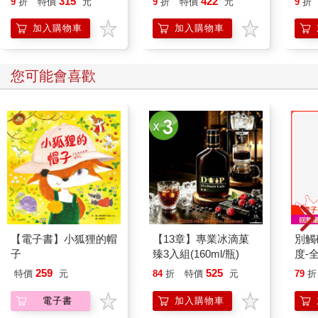
315
422
9
折
特價
元
9
折
特價
元
9
折
加入購物車
加入購物車
您可能會喜歡
【電子書】小狐狸的帽
【13章】專業冰滴菓
別觸
子
臻3入組(160ml/瓶)
度-
259
525
特價
元
84
折
特價
元
79
折
電子書
加入購物車