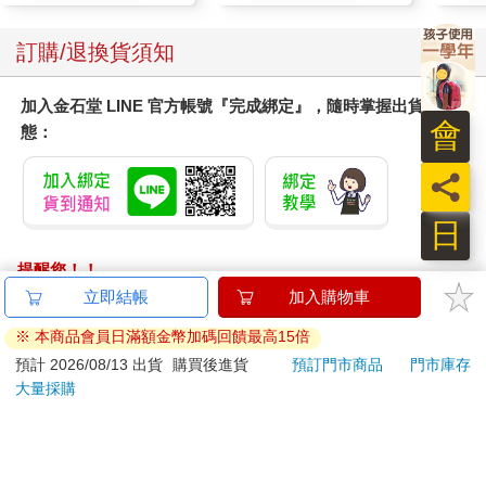
訂購/退換貨須知
加入金石堂 LINE 官方帳號『完成綁定』，隨時掌握出貨動
會
態：
員
日
提醒您！！
金石堂及銀行均不會請您操作ATM! 如接獲電話要求您前往
立即結帳
加入購物車
ATM提款機，請不要聽從指示，以免受騙上當！
※ 本商品會員日滿額金幣加碼回饋最高15倍
退換貨須知：
預計 2026/08/13 出貨
購買後進貨
預訂門市商品
門市庫存
大量採購
**提醒您，鑑賞期不等於試用期，退回商品須為全新狀態**
依據「消費者保護法」第19條及行政院消費者保護處公告之
「通訊交易解除權合理例外情事適用準則」，以下商品購買
後，除商品本身有瑕疵外，將不提供7天的猶豫期：