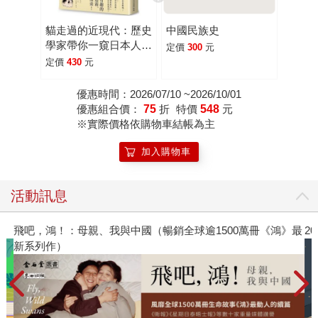
貓走過的近現代：歷史
中國民族史
學家帶你一窺日本人與
定價
300
元
貓的愛恨情仇！
定價
430
元
優惠時間：2026/07/10 ~2026/10/01
優惠組合價：
75
折
特價
548
元
※實際價格依購物車結帳為主
加入購物車
活動訊息
飛吧，鴻！：母親、我與中國（暢銷全球逾1500萬冊《鴻》最
2
新系列作）