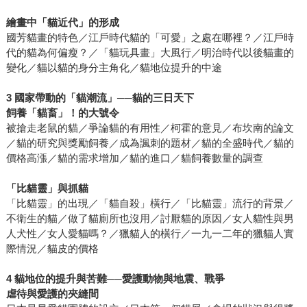
繪畫中「貓近代」的形成
國芳貓畫的特色／江戶時代貓的「可愛」之處在哪裡？／江戶時
代的貓為何偏瘦？／「貓玩具畫」大風行／明治時代以後貓畫的
變化／貓以貓的身分主角化／貓地位提升的中途
3 國家帶動的「貓潮流」──貓的三日天下
飼養「貓畜」！的大號令
被搶走老鼠的貓／爭論貓的有用性／柯霍的意見／布坎南的論文
／貓的研究與獎勵飼養／成為諷刺的題材／貓的全盛時代／貓的
價格高漲／貓的需求增加／貓的進口／貓飼養數量的調查
「比貓靈」與抓貓
「比貓靈」的出現／「貓自殺」橫行／「比貓靈」流行的背景／
不衛生的貓／做了貓廁所也沒用／討厭貓的原因／女人貓性與男
人犬性／女人愛貓嗎？／獵貓人的橫行／一九一二年的獵貓人實
際情況／貓皮的價格
4 貓地位的提升與苦難──愛護動物與地震、戰爭
虐待與愛護的夾縫間