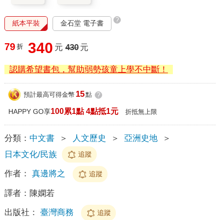
?
紙本平裝
金石堂 電子書
340
79
折
元
430
元
認購希望書包，幫助弱勢孩童上學不中斷！
15
預計最高可得金幣
點
?
100累1點 4點抵1元
HAPPY GO享
折抵無上限
分類：
中文書
＞
人文歷史
＞
亞洲史地
＞
日本文化/民族
追蹤
作者：
真邊將之
追蹤
譯者：
陳嫻若
出版社：
臺灣商務
追蹤