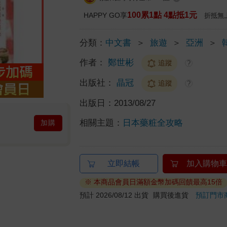
100累1點 4點抵1元
HAPPY GO享
折抵無
分類：
中文書
＞
旅遊
＞
亞洲
＞
作者：
鄭世彬
追蹤
?
出版社：
晶冠
追蹤
?
出版日：
2013/08/27
相關主題：
日本藥粧全攻略
加購
立即結帳
加入購物車
※ 本商品會員日滿額金幣加碼回饋最高15倍
預計 2026/08/12 出貨
購買後進貨
預訂門市