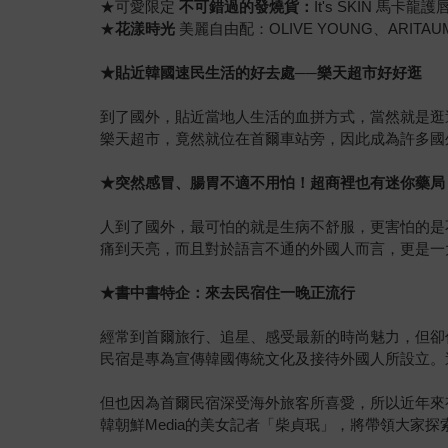
★可愛限定
不可錯過的發燒貨：
It's SKIN 馬
★
花漾時光
美麗自由配：OLIVE YOUNG、ARITAU
★貼近韓國速民生活的好去處──樂天超市好好逛
到了國外，貼近當地人生活的血拼方式，當然就是逛
樂天超市，竟然就位在首爾車站旁，因此成為許多國
★突然感冒、腸胃不適不用怕！超商裡也有迷你藥局
人到了國外，最可怕的就是生病不舒服，更害怕的是
痛到天亮，而且對於語言不通的外國人而言，更是一
★書中書特企：來去民宿住一晚正流行
經常到首爾旅行、追星、感受最新的時尚魅力，但卻
民宿是專為宣傳韓國傳統文化及接待外國人所設立。
但也因為首爾民宿深受海外旅客所喜愛，所以近年來
韓朝鮮Media的美女記者「柴貞珉」，將帶領大家