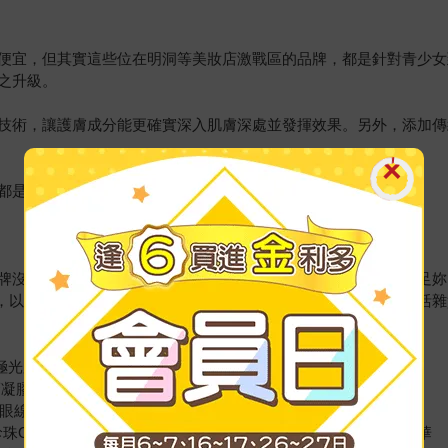
便宜，但其實這些位在明洞等美妝店激戰區的品牌，都是針對青少女
之升級。
技術，讓護膚成分能更確實深入肌膚深處並發揮效果。另外，添加傳
都是追求美麗的您一定要試試看的美妝保養品。
牌沒有專屬門市呢？這時候只要走一趟綜合美妝店，就一定能滿足妳
」，以及隸屬於CJ集團的「OLIVE YOUNG」。喜歡韓國美妝及
 極光膠囊CC霜、Holika Holika頂級黃金魚子醬抗皺修護霜
薈凝膠、too cool for school天使護手霜
影眼線膠、ETUDE HOUSE 小公主甜心腮紅
黑珍珠O2有氧泡膜、THE FACE SHOP花漾膠原－XP V煥顏緊緻精華