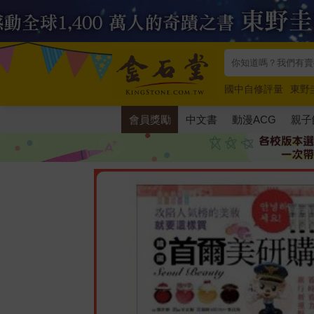
國中自修評量
東野
唯紅花綻放
奧德賽
會員獎勵
中文書
動漫ACG
親子