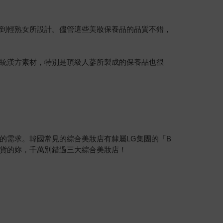
到輕熟女所設計。儘管這些美妝保養品的品質不錯，
統漢方素材，特別是頂級人蔘所製成的保養品也很
的需求。韓國常見的綜合美妝店有隸屬LG集團的「B
生活雜貨的妳，千萬別錯過三大綜合美妝店！