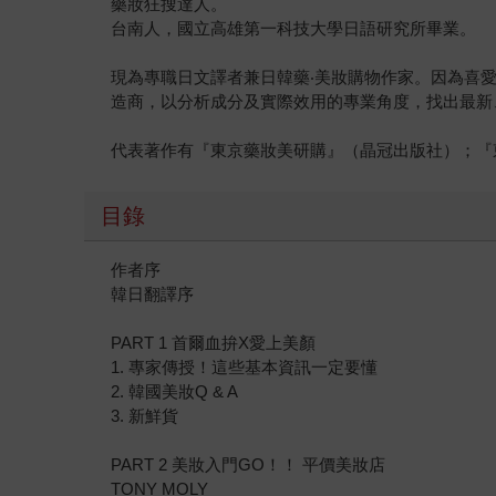
藥妝狂搜達人。
台南人，國立高雄第一科技大學日語研究所畢業。
現為專職日文譯者兼日韓藥‧美妝購物作家。因為喜
造商，以分析成分及實際效用的專業角度，找出最新
代表著作有『東京藥妝美研購』（晶冠出版社）；『
目錄
作者序
韓日翻譯序
PART 1 首爾血拚X愛上美顏
1. 專家傳授！這些基本資訊一定要懂
2. 韓國美妝Q & A
3. 新鮮貨
PART 2 美妝入門GO！！ 平價美妝店
TONY MOLY