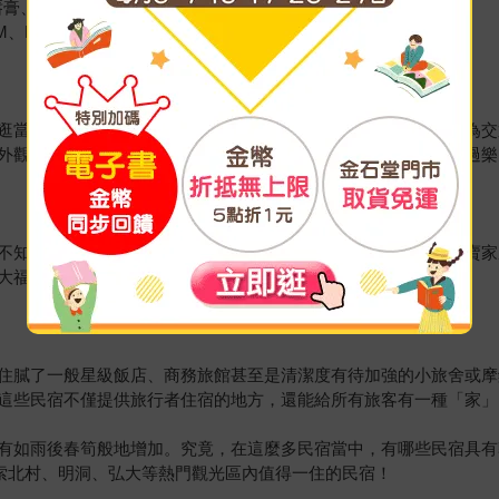
卡龍護唇膏、BEYOND修復之神動物面膜
M、BEAUTE
逛當地的超市。一般超市通常座落於郊區，因此外國旅客往往因為交
外觀光客前來血拼的地點。喜歡韓國食材與零食的妳，千萬別錯過樂
不知道進了藥局怎麼跟藥劑師溝通。現在韓國的部分超商也開始賣家
大福音。
住膩了一般星級飯店、商務旅館甚至是清潔度有待加強的小旅舍或摩
這些民宿不僅提供旅行者住宿的地方，還能給所有旅客有一種「家」
有如雨後春筍般地增加。究竟，在這麼多民宿當中，有哪些民宿具有
探索北村、明洞、弘大等熱門觀光區內值得一住的民宿！