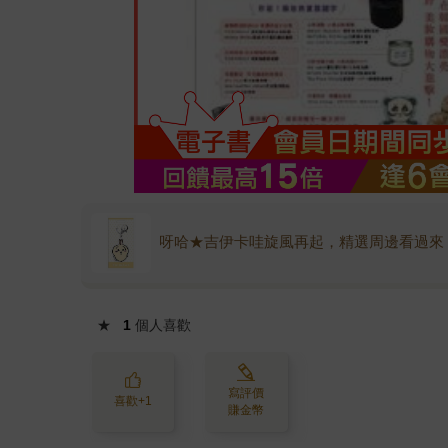
呀哈★吉伊卡哇旋風再起，精選周邊看過來
★
1
個人喜歡
寫評價
喜歡+1
賺金幣