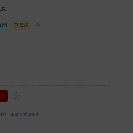
上限
韓國
追蹤
?
商品
門市庫存
大量採購