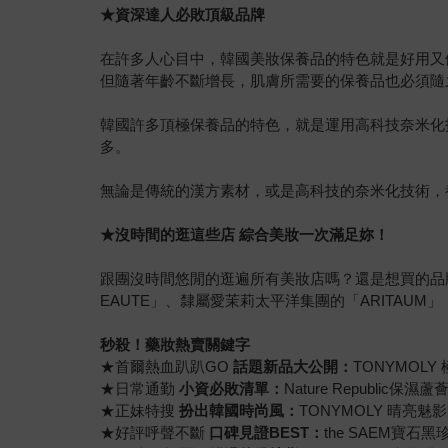
★資深達人必敗頂級品牌
在許多人心目中，韓國美妝保養品的特色就是好用又
但隨著年齡不斷增長，肌膚所需要的保養品也必須隨
韓國許多頂極保養品的特色，就是運用高科技奈米化
多。
無論是傳統的漢方素材，或是高科技的奈米化技術，
★沒時間的逛這些店 綜合美妝一次滿足妳！
跟團沒時間悠閒的逛遍所有美妝店嗎？還是想買的品
EAUTE」、隸屬愛茉莉太平洋集團的「ARITAUM
秒殺！藥妝熱賣關鍵字
★首爾熱血趴趴GO
話題新品大公開：
TONYMOLY
★日常通勤
小資必敗清單：
Nature Republic保濕蘆
★正妹特搜
扮出韓國時尚風：
TONYMOLY 晴亮魅
★好評呼聲不斷
口碑見證BEST：
the SAEM寶石