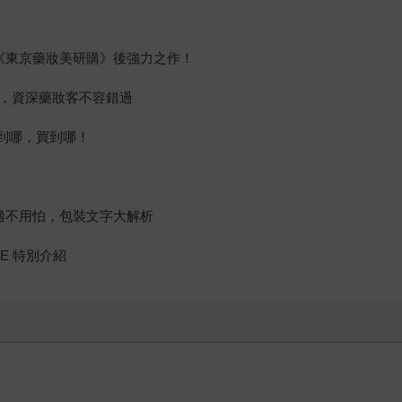
繼《東京藥妝美研購》後強力之作！
備，資深藥妝客不容錯過
走到哪，買到哪！
不適不用怕，包裝文字大解析
SE 特別介紹