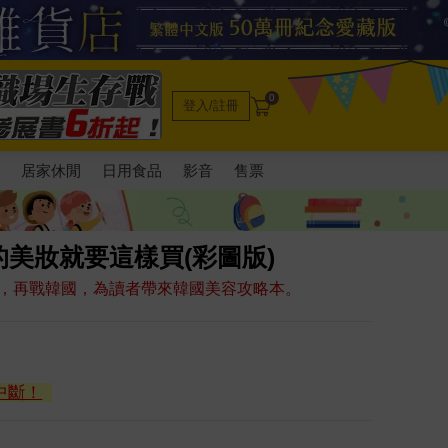
0
登入/註冊
電
居家休閒
日用食品
影音
售票
美妝就要這樣買(彩圖版)
，再戰韓國，為讀者帶來韓國美容攻略本。
中斷！