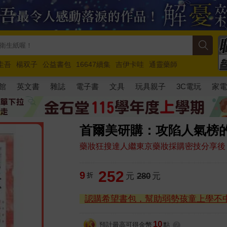
圭吾
楊双子
公益書包
16647續集
吉伊卡哇
通靈藥師
路邊攤新作
馬斯克
玩具總動員5
超慢跑
館
英文書
雜誌
電子書
文具
玩具親子
3C電玩
家
首爾美研購：攻陷人氣榜的
藥妝狂搜達人繼東京藥妝採購密技分享後
252
9
折
元
280
元
認購希望書包，幫助弱勢孩童上學不
10
預計最高可得金幣
點
?