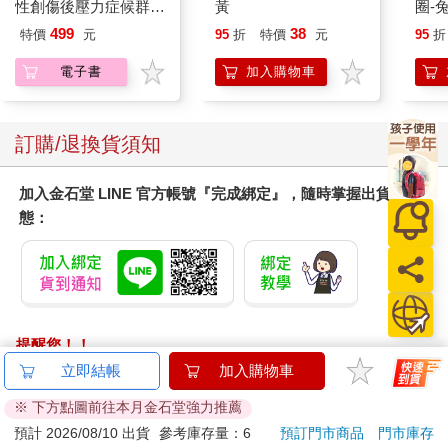
性創傷後壓力症候群自
黃
圈-
我療癒聖經（長銷典
499
38
特價
元
95
折
特價
元
95
折
藏）
電子書
加入購物車
訂購/退換貨須知
加入金石堂 LINE 官方帳號『完成綁定』，隨時掌握出貨動
態：
提醒您！！
金石堂及銀行均不會請您操作ATM! 如接獲電話要求您前往
立即結帳
加入購物車
ATM提款機，請不要聽從指示，以免受騙上當！
※ 下方點圖前往本月金石堂強力推薦
退換貨須知：
預計 2026/08/10 出貨
參考庫存量：6
預訂門市商品
門市庫存