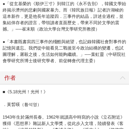
●「從玄基榮的《順伊三寸》到韓江的《永不告別》，韓國文學始
終揭示濟州的悲劇與國家暴力。而《韓民族日報》記者許湖峻的
這本新作，更是他長年追蹤四．三事件的結晶，詳述全過程，並
集結倖存者的證言，帶領讀者直面歷史，帶來不同於文學的震
撼。」──崔末順（政治大學台灣文學研究所教授）
●「本書既書寫四三事件的殘酷與絕望，也記錄韓國社會對事件的
記憶與遺忘。我們從中能看見二戰後至今政治結構的變遷，也試
圖理解，屠殺之後，生活如何能夠繼續。」──葉虹靈（中研院社
會學研究所博士後研究學者、前促轉會代理主委）
作者
■《5.18光州！光州！》
．黃晳暎（황석영）
1943年生於滿州長春。1962年就讀高中時寫的小說《立石附近》
獲得《思想界》雜誌新人文學獎，從此步入文壇，陸續發表《客