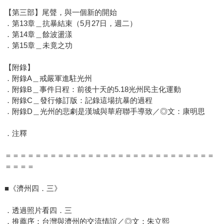
【第三部】尾聲，與一個新的開始
．第13章＿抗暴結束（5月27日，週二）
．第14章＿餘波盪漾
．第15章＿未竟之功
【附錄】
．附錄A＿戒嚴軍進駐光州
．附錄B＿事件日程：前後十天的5.18光州民主化運動
．附錄C＿發行修訂版：記錄這場抗暴的過程
．附錄D＿光州的悲劇是漢城與華府聯手導致／◎文：康明思
．注釋
＝＝＝＝＝＝＝＝＝＝＝＝＝＝＝＝＝＝＝＝＝＝＝＝＝＝＝＝
＝＝＝＝
■《濟州四．三》
．透過照片看四．三
．推薦序：台灣與濟州的交流情誼／◎文：朱立熙