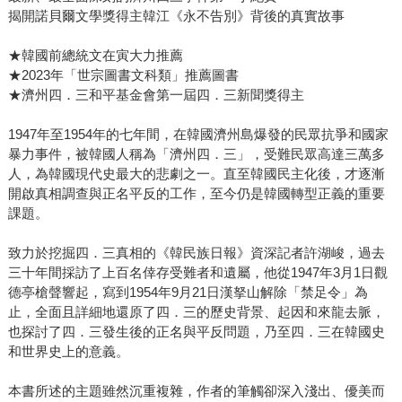
揭開諾貝爾文學獎得主韓江《永不告別》背後的真實故事
★韓國前總統文在寅大力推薦
★2023年「世宗圖書文科類」推薦圖書
★濟州四．三和平基金會第一屆四．三新聞獎得主
1947年至1954年的七年間，在韓國濟州島爆發的民眾抗爭和國家
暴力事件，被韓國人稱為「濟州四．三」，受難民眾高達三萬多
人，為韓國現代史最大的悲劇之一。直至韓國民主化後，才逐漸
開啟真相調查與正名平反的工作，至今仍是韓國轉型正義的重要
課題。
致力於挖掘四．三真相的《韓民族日報》資深記者許湖峻，過去
三十年間採訪了上百名倖存受難者和遺屬，他從1947年3月1日觀
德亭槍聲響起，寫到1954年9月21日漢拏山解除「禁足令」為
止，全面且詳細地還原了四．三的歷史背景、起因和來龍去脈，
也探討了四．三發生後的正名與平反問題，乃至四．三在韓國史
和世界史上的意義。
本書所述的主題雖然沉重複雜，作者的筆觸卻深入淺出、優美而