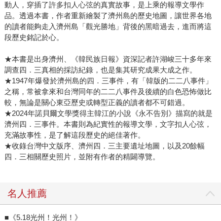
動人，穿插了許多扣人心弦的真實故事，是上乘的報導文學作
品。透過本書，作者重新繪製了濟州島的歷史地圖，讓世界各地
的讀者能夠走入濟州島「觀光勝地」背後的黑暗過去，進而將這
段歷史銘記於心。
★本書是出身濟州、《韓民族日報》資深記者許湖峻三十多年來
調查四．三真相的採訪紀錄，也是集其研究成果大成之作。
★1947年爆發於濟州島的四．三事件，有「韓版的二二八事件」
之稱，常被拿來和台灣同年的二二八事件及後續的白色恐怖做比
較，無論是關心東亞歷史或轉型正義的讀者都不可錯過。
★2024年諾貝爾文學獎得主韓江的小說《永不告別》描寫的就是
濟州四．三事件。本書則為紀實性的報導文學，文字扣人心弦，
充滿故事性，是了解這段歷史的絕佳著作。
★收錄台灣中文版序、濟州四．三主要遺址地圖，以及20餘幅
四．三相關歷史照片，並附有作者的精闢導覽。
名人推薦
■《5.18光州！光州！》