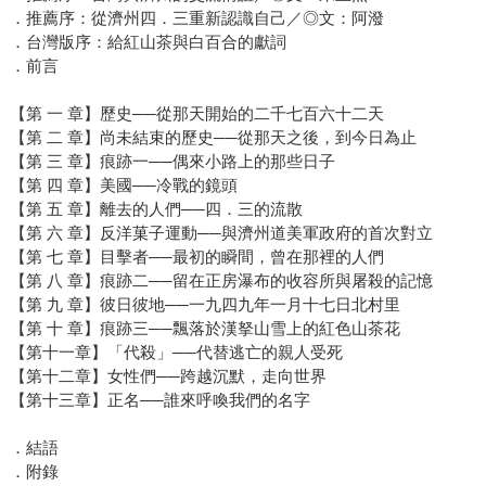
．推薦序：從濟州四．三重新認識自己／◎文：阿潑
．台灣版序：給紅山茶與白百合的獻詞
．前言
【第 一 章】歷史──從那天開始的二千七百六十二天
【第 二 章】尚未結束的歷史──從那天之後，到今日為止
【第 三 章】痕跡一──偶來小路上的那些日子
【第 四 章】美國──冷戰的鏡頭
【第 五 章】離去的人們──四．三的流散
【第 六 章】反洋菓子運動──與濟州道美軍政府的首次對立
【第 七 章】目擊者──最初的瞬間，曾在那裡的人們
【第 八 章】痕跡二──留在正房瀑布的收容所與屠殺的記憶
【第 九 章】彼日彼地──一九四九年一月十七日北村里
【第 十 章】痕跡三──飄落於漢拏山雪上的紅色山茶花
【第十一章】「代殺」──代替逃亡的親人受死
【第十二章】女性們──跨越沉默，走向世界
【第十三章】正名──誰來呼喚我們的名字
．結語
．附錄