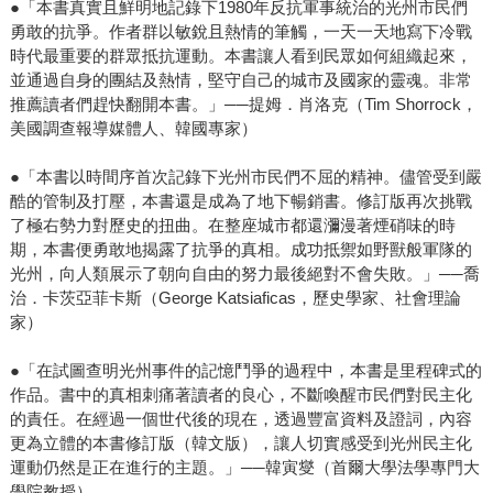
●「本書真實且鮮明地記錄下1980年反抗軍事統治的光州市民們
勇敢的抗爭。作者群以敏銳且熱情的筆觸，一天一天地寫下冷戰
時代最重要的群眾抵抗運動。本書讓人看到民眾如何組織起來，
並通過自身的團結及熱情，堅守自己的城市及國家的靈魂。非常
推薦讀者們趕快翻開本書。」──提姆．肖洛克（Tim Shorrock，
美國調查報導媒體人、韓國專家）
●「本書以時間序首次記錄下光州市民們不屈的精神。儘管受到嚴
酷的管制及打壓，本書還是成為了地下暢銷書。修訂版再次挑戰
了極右勢力對歷史的扭曲。在整座城市都還瀰漫著煙硝味的時
期，本書便勇敢地揭露了抗爭的真相。成功抵禦如野獸般軍隊的
光州，向人類展示了朝向自由的努力最後絕對不會失敗。」──喬
治．卡茨亞菲卡斯（George Katsiaficas，歷史學家、社會理論
家）
●「在試圖查明光州事件的記憶鬥爭的過程中，本書是里程碑式的
作品。書中的真相刺痛著讀者的良心，不斷喚醒市民們對民主化
的責任。在經過一個世代後的現在，透過豐富資料及證詞，內容
更為立體的本書修訂版（韓文版），讓人切實感受到光州民主化
運動仍然是正在進行的主題。」──韓寅燮（首爾大學法學專門大
學院教授）