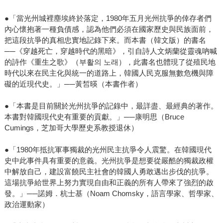
●「當光州城裡塵埃終於落定，1980年五月光州抗爭的倖存者們
內心懷抱著一種負債感，認為他們必須在國家歷史與民族面前，
把這段抗爭的真相忠實地記錄下來。而本書（韓文版）的書名
──《穿越死亡，穿越時代的黑暗》，引自詩人文炳蘭從靈魂吶喊
的詩作《重生之歌》（부활의 노래），此書名也體現了從殖民地
時代以來在民主化與統一的道路上，韓國人民克服無數危機與障
礙的近現代史。」──黃皙暎（本書作者）
●「本書是目前關於光州抗爭的記錄中，最詳盡、最經典的著作。
本書對韓國現代史有重要的貢獻。」──康明思（Bruce
Cumings，芝加哥大學歷史系教授退休）
●「1980年抵抗軍事獨裁的光州民主抗爭令人震驚。在韓國現代
史中此事件具有重要的意義。光州抗爭是想要從嚴酷的獨裁政權
中解放自己，建設富饒民主社會的韓國人勇敢邁出步伐的抗爭。
這場抗爭給世界上努力實現自由和正義的所有人帶來了強烈的啟
發。」──諾姆．杭士基（Noam Chomsky，語言學家、哲學家、
政治運動家）