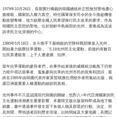
1979年10月26日，長期實行獨裁的韓國總統朴正熙無預警地遭心
腹槍殺，國家陷入權力真空。時任國軍保安司令的全斗煥趁機發
動政變奪權，強力鎮壓全國人民希望推行民主改革的要求。作為
韓國民主思想的聖地、位於朝鮮半島南部的光州，逐漸成為這波
訴求民主化浪潮的中心。
1980年5月18日，全斗煥手下最精銳的空降特戰部隊進入光州，
開始暴力鎮壓抗爭運動，「5.18光州民主化運動」前後約有數百
位民眾遭殺害，上千人遭逮捕、扣押。
當年抗爭運動的參與者們，在事件結束後的威權統治氣氛下仍努
力暗中尋訪當事者、蒐集參與抗爭的光州市民的視角和證詞，最
終在1985年由韓國代表作家黃晳暎擔任潤校作者而集結出版，揭
露亞洲最重要人權運動的細節與真相。
光州事件不只是認識現代韓國的關鍵，也對八○年代亞洲國家的民
主化運動浪潮產生重要影響。本書韓文版出版當時即成為地下暢
銷書，書中透過事件發生當下各個人物及群眾的行動、決定、所
見所聞，帶領讀者回到歷史現場，以時間線及大量地圖，具體記