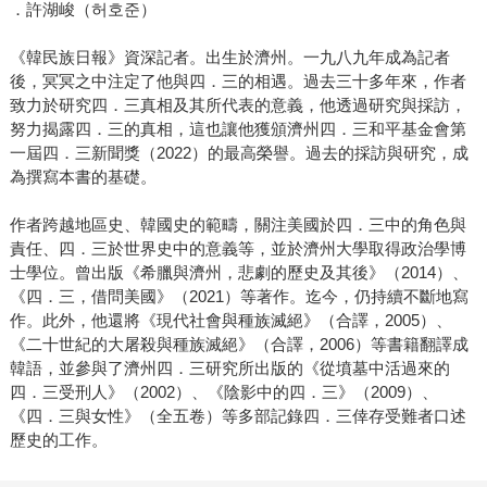
．許湖峻（허호준）
《韓民族日報》資深記者。出生於濟州。一九八九年成為記者
後，冥冥之中注定了他與四．三的相遇。過去三十多年來，作者
致力於研究四．三真相及其所代表的意義，他透過研究與採訪，
努力揭露四．三的真相，這也讓他獲頒濟州四．三和平基金會第
一屆四．三新聞獎（2022）的最高榮譽。過去的採訪與研究，成
為撰寫本書的基礎。
作者跨越地區史、韓國史的範疇，關注美國於四．三中的角色與
責任、四．三於世界史中的意義等，並於濟州大學取得政治學博
士學位。曾出版《希臘與濟州，悲劇的歷史及其後》（2014）、
《四．三，借問美國》（2021）等著作。迄今，仍持續不斷地寫
作。此外，他還將《現代社會與種族滅絕》（合譯，2005）、
《二十世紀的大屠殺與種族滅絕》（合譯，2006）等書籍翻譯成
韓語，並參與了濟州四．三研究所出版的《從墳墓中活過來的
四．三受刑人》（2002）、《陰影中的四．三》（2009）、
《四．三與女性》（全五卷）等多部記錄四．三倖存受難者口述
歷史的工作。