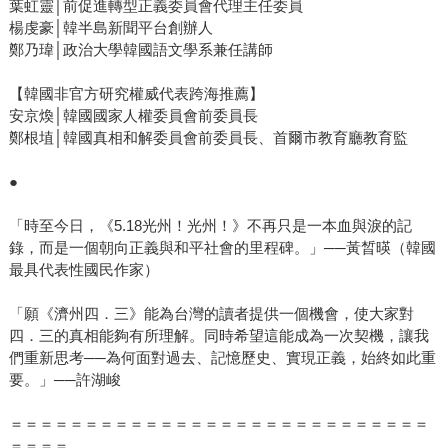
葉虹靈│前促進轉型正義委員會代理主任委員
楊虔豪│韓半島新聞平台創辦人
鄭乃瑋│政治大學韓國語文學系兼任講師
【韓國非官方研究權威代表跨海推薦】
安京煥│韓國國家人權委員會前委員長
鄭根埴│韓國真相和解委員會前委員長、首爾市教育廳教育監
●
「時至今日，《5.18光州！光州！》不再只是一本血與淚的記
錄，而是一個朝向正義與和平社會的里程碑。」──黃晳暎（韓國
最具代表性國民作家）
「願《濟州四．三》能為台灣的讀者提供一個機會，使大家對
四．三的真相能夠有所理解。同時希望這能成為一次契機，讓我
們重新思考──為何面對過去、記憶歷史、實現正義，始終如此重
要。」──許湖峻
＝＝＝＝＝＝＝＝＝＝＝＝＝＝＝＝＝＝＝＝＝＝＝＝＝＝＝＝
＝＝＝＝