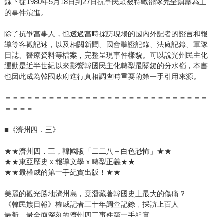
錄下從1980年5月18日到27日抗爭民眾被特戰部隊完全鎮壓為止
的事件演進。
除了抗爭當事人，也透過當時採訪現場的國內外記者的證言和報
導等客觀記述，以及相關新聞、國會聽證記錄、法庭記錄、軍隊
日誌、醫療資料等檔案，完整呈現事件樣貌。可以說光州民主化
運動是近半世紀以來影響韓國民主化轉型最關鍵的分水嶺，本書
也因此成為韓國政府進行真相調查時重要的第一手引用來源。
＝＝＝＝＝＝＝＝＝＝＝＝＝＝＝＝＝＝＝＝＝＝＝＝＝＝＝＝
＝＝＝＝
■《濟州四．三》
★★濟州四．三，韓國版「二二八＋白色恐怖」★★
★★東亞歷史ｘ報導文學ｘ轉型正義★★
★★最權威的第一手紀實出版！★★
美麗的觀光勝地濟州島，竟潛藏著韓國史上最大的傷痛？
《韓民族日報》權威記者三十年調查記錄，採訪上百人
最新、最全面深刻的濟州四三事件第一手紀實