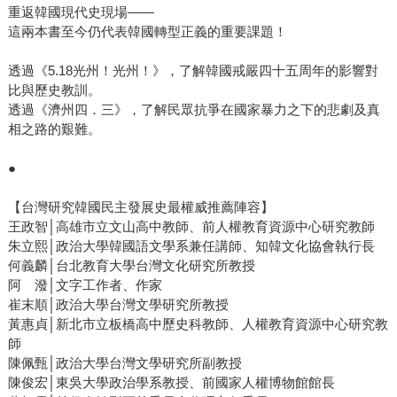
重返韓國現代史現場——
這兩本書至今仍代表韓國轉型正義的重要課題！
透過《5.18光州！光州！》，了解韓國戒嚴四十五周年的影響對
比與歷史教訓。
透過《濟州四．三》，了解民眾抗爭在國家暴力之下的悲劇及真
相之路的艱難。
●
【台灣研究韓國民主發展史最權威推薦陣容】
王政智│高雄市立文山高中教師、前人權教育資源中心研究教師
朱立熙│政治大學韓國語文學系兼任講師、知韓文化協會執行長
何義麟│台北教育大學台灣文化研究所教授
阿 潑│文字工作者、作家
崔末順│政治大學台灣文學研究所教授
黃惠貞│新北市立板橋高中歷史科教師、人權教育資源中心研究教
師
陳佩甄│政治大學台灣文學研究所副教授
陳俊宏│東吳大學政治學系教授、前國家人權博物館館長