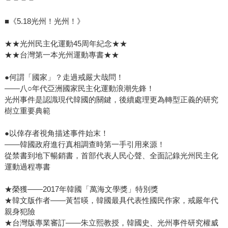
■《5.18光州！光州！》
★★光州民主化運動45周年紀念★★
★★台灣第一本光州運動專書★★
●何謂「國家」？走過戒嚴大哉問！
——八○年代亞洲國家民主化運動浪潮先鋒！
光州事件是認識現代韓國的關鍵，後續處理更為轉型正義的研究
樹立重要典範
●以倖存者視角描述事件始末！
——韓國政府進行真相調查時第一手引用來源！
從禁書到地下暢銷書，首部代表人民心聲、全面記錄光州民主化
運動過程專書
★榮獲——2017年韓國「萬海文學獎」特別獎
★韓文版作者——黃皙暎，韓國最具代表性國民作家，戒嚴年代
親身犯險
★台灣版專業審訂——朱立熙教授，韓國史、光州事件研究權威