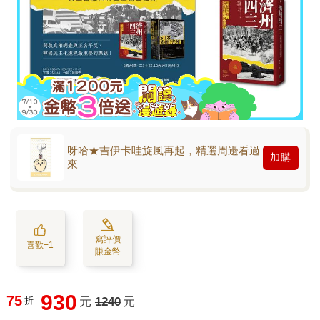
呀哈★吉伊卡哇旋風再起，精選周邊看過
加購
來
寫評價
喜歡+1
賺金幣
930
75
折
元
1240
元