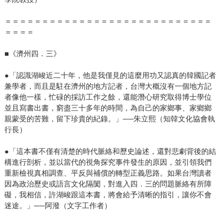
＝＝＝＝＝＝＝＝＝＝＝＝＝＝＝＝＝＝＝＝＝＝＝＝＝＝＝＝
＝＝＝＝
■《濟州四．三》
●「認識湖峻近二十年，他是我僅見的這麼用功又認真的韓國記者
兼學者，而且是駐在濟州的地方記者，台灣大概沒有一個地方記
者像他一樣，忙碌的採訪工作之餘，還能潛心研究取得博士學位
並且寫書出書，窮盡三十多年的時間，為自己的家鄉事、家鄉鄉
親蒙受的苦難，留下珍貴的紀錄。」──朱立熙（知韓文化協會執
行長）
●「這本書不僅有清楚的時代脈絡和歷史論述，還對悲劇背後的結
構進行剖析，並以當代的視角探究事件發生的原因，並引領我們
重新檢視真相調查、平反與補償的轉型正義思路。如果台灣讀者
因為政治歷史或語言文化隔閡，對進入四．三的問題脈絡有所障
礙，我相信，許湖峻跟這本書，將會給予清晰的指引，讓你不會
迷途。」──阿潑（文字工作者）