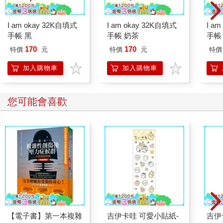
I am okay 32K自填式
I am okay 32K自填式
I a
手帳 黑
手帳 奶茶
手帳
170
170
特價
元
特價
元
特價
加入購物車
加入購物車
您可能會喜歡
【電子書】第一本複雜
吉伊卡哇 可愛小貼紙-
吉伊卡哇 