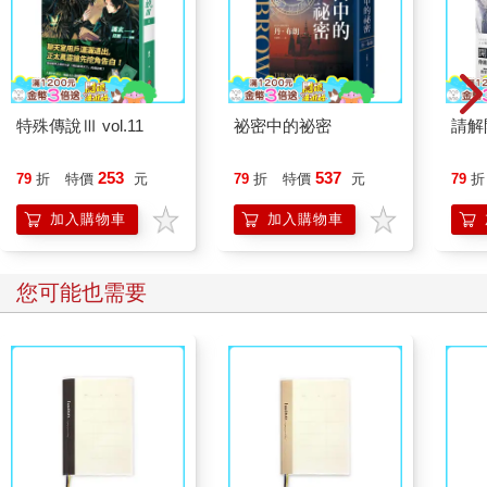
特殊傳說Ⅲ vol.11
祕密中的祕密
請解
253
537
79
折
特價
元
79
折
特價
元
79
折
加入購物車
加入購物車
您可能也需要