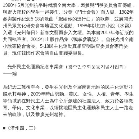
1980年5月光州抗爭時就讀全南大學，因參與鬥爭委員會宣傳組，
與野火夜校的學生一起製作、分發《鬥士會報》而入獄。1982年
參與製作紀念5·18的歌曲「獻給你的進行曲」的歌劇，並展開光
州民眾文化研究會等地區文化運動。1998年以短篇小說《水霧》
入選《光州每日》新春文藝而步入文壇。為本書2017年修訂版的
共同執筆者。2019年出版作品集《鴨掌參戰記》。曾任光州全南
小說家協會會長、5·18民主化運動真相查明調查委員會專門委
員。現任韓國作家會議自由實踐委員長。
．光州民主化運動紀念事業會（광주민주화운동기념사업회）
——編
為紀念二戰後至今，發生在光州及全羅南道地區的民主化運動並
繼承其精神，2009年時由勞動、農民、女性、人權、青年、學生
等領域的在野民主人士為中心所創建的社團法人。致力於各種教
育、學術、文化事業，以緬懷地區民主化運動和民主人士一路走
來的軌跡，以及推廣光州精神。
■《濟州四．三》