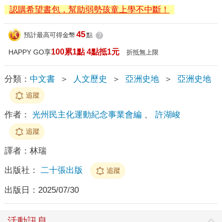
認購希望書包，幫助弱勢孩童上學不中斷！
45
預計最高可得金幣
點
?
100累1點 4點抵1元
HAPPY GO享
折抵無上限
分類：
中文書
＞
人文歷史
＞
亞洲史地
＞
亞洲史地
追蹤
作者：
光州民主化運動紀念事業會編
、
許湖峻
追蹤
譯者：
林瑞
出版社：
二十張出版
追蹤
出版日：
2025/07/30
活動訊息