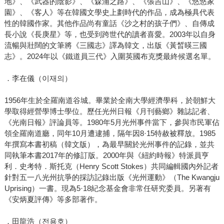
地》、《武器的陰影》、《森浦之路》、《張吉山》、《悠悠家
園》、《客人》等在韓國文學史上劃時代的作品，成為極具代表
性的韓國作家。其他作品尚有童話《沙之村的孩子們》、自傳成
長小說《長庚星》等，也受到跨世代的讀者喜愛。2003年以自身
流暢與壯闊的文筆將《三國志》譯為韓文，出版《黃晳暎三國
志》。2024年以《鐵道員三代》入圍英國布克獎最終候選名單。
．李在儀（이재의）
1956年生於全羅南道谷城。畢業於全南大學經濟學科，於朝鮮大
學取得經營學博士學位。歷任光州日報《月刊藝鄉》雜誌記者、
《光南日報》評論員等。1980年5月光州事件當下，參與市民軍佔
領全羅南道廳，同年10月遭逮捕，隔年因8·15特赦被釋放。1985
年撰寫本書初稿（韓文版），為最早關於光州事件的記錄，並共
同執筆本書2017年的修訂版。2000年與《紐約時報》特派員亨
利．史考特．斯托克（Henry Scott Stokes）共同編輯國內外記者
針對五一八光州抗爭的採訪記錄出版《光州運動》（The Kwangju
Uprising）一書。現為5·18紀念基金會非常任研究委員。另著有
《安炳夏評傳》等多部著作。
．田龍浩（전용호）