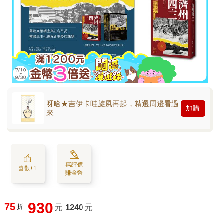
呀哈★吉伊卡哇旋風再起，精選周邊看過
加購
來
寫評價
喜歡+1
賺金幣
930
75
折
元
1240
元