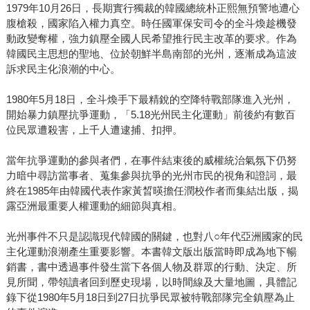
1979年10月26日，長期實行獨裁的韓國總統朴正熙無預警地遭心
腹槍殺，國家陷入權力真空。時任國軍保安司令的全斗煥趁機發
動政變奪權，強力鎮壓全國人民希望推行民主改革的要求。作為
韓國民主思想的聖地、位於朝鮮半島南部的光州，逐漸成為這波
訴求民主化浪潮的中心。
1980年5月18日，全斗煥手下最精銳的空降特戰部隊進入光州，
開始暴力鎮壓抗爭運動，「5.18光州民主化運動」前後約有數百
位民眾遭殺害，上千人遭逮捕、扣押。
當年抗爭運動的參與者們，在事件結束後的威權統治氣氛下仍努
力暗中尋訪當事者、蒐集參與抗爭的光州市民的視角和證詞，最
終在1985年由韓國代表作家黃晳暎擔任潤校作者而集結出版，揭
露亞洲最重要人權運動的細節與真相。
光州事件不只是認識現代韓國的關鍵，也對八○年代亞洲國家的民
主化運動浪潮產生重要影響。本書韓文版出版當時即成為地下暢
銷書，書中透過事件發生當下各個人物及群眾的行動、決定、所
見所聞，帶領讀者回到歷史現場，以時間線及大量地圖，具體記
錄下從1980年5月18日到27日抗爭民眾被特戰部隊完全鎮壓為止