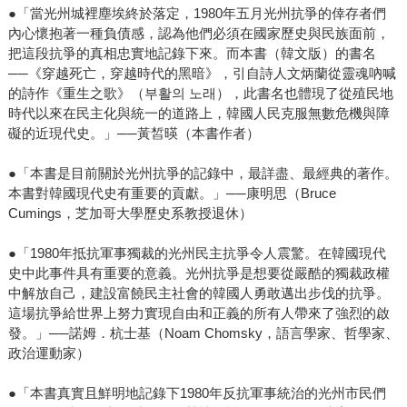
●「當光州城裡塵埃終於落定，1980年五月光州抗爭的倖存者們
內心懷抱著一種負債感，認為他們必須在國家歷史與民族面前，
把這段抗爭的真相忠實地記錄下來。而本書（韓文版）的書名
──《穿越死亡，穿越時代的黑暗》，引自詩人文炳蘭從靈魂吶喊
的詩作《重生之歌》（부활의 노래），此書名也體現了從殖民地
時代以來在民主化與統一的道路上，韓國人民克服無數危機與障
礙的近現代史。」──黃皙暎（本書作者）
●「本書是目前關於光州抗爭的記錄中，最詳盡、最經典的著作。
本書對韓國現代史有重要的貢獻。」──康明思（Bruce
Cumings，芝加哥大學歷史系教授退休）
●「1980年抵抗軍事獨裁的光州民主抗爭令人震驚。在韓國現代
史中此事件具有重要的意義。光州抗爭是想要從嚴酷的獨裁政權
中解放自己，建設富饒民主社會的韓國人勇敢邁出步伐的抗爭。
這場抗爭給世界上努力實現自由和正義的所有人帶來了強烈的啟
發。」──諾姆．杭士基（Noam Chomsky，語言學家、哲學家、
政治運動家）
●「本書真實且鮮明地記錄下1980年反抗軍事統治的光州市民們