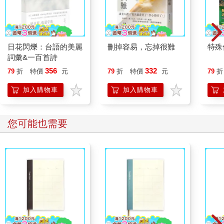
日花閃爍：台語的美麗
刪掉容易，忘掉很難
特殊傳
詞彙&一百首詩
356
332
79
折
特價
元
79
折
特價
元
79
折
加入購物車
加入購物車
您可能也需要