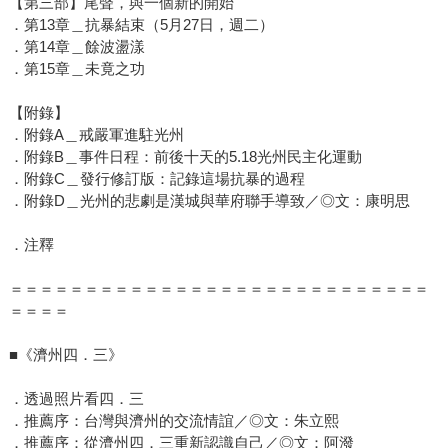
【第三部】尾聲，與一個新的開始
．第13章＿抗暴結束（5月27日，週二）
．第14章＿餘波盪漾
．第15章＿未竟之功
【附錄】
．附錄A＿戒嚴軍進駐光州
．附錄B＿事件日程：前後十天的5.18光州民主化運動
．附錄C＿發行修訂版：記錄這場抗暴的過程
．附錄D＿光州的悲劇是漢城與華府聯手導致／◎文：康明思
．注釋
＝＝＝＝＝＝＝＝＝＝＝＝＝＝＝＝＝＝＝＝＝＝＝＝＝＝＝＝
＝＝＝＝
■《濟州四．三》
．透過照片看四．三
．推薦序：台灣與濟州的交流情誼／◎文：朱立熙
．推薦序：從濟州四．三重新認識自己／◎文：阿潑