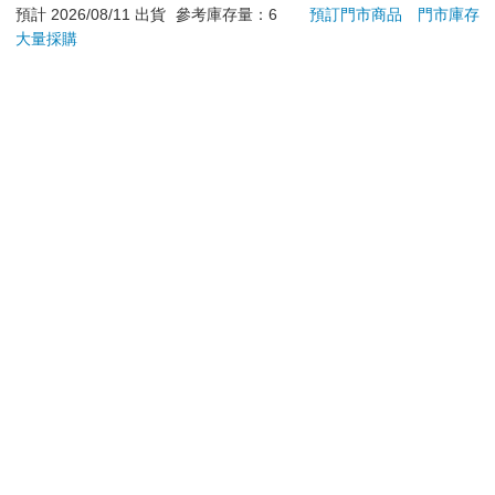
依據「消費者保護法」第19條及行政院消費者保護處公告之
預計 2026/08/11 出貨
參考庫存量：6
預訂門市商品
門市庫存
「通訊交易解除權合理例外情事適用準則」，以下商品購買
大量採購
後，除商品本身有瑕疵外，將不提供7天的猶豫期：
易於腐敗、保存期限較短或解約時即將逾期。（如：生
鮮食品）
依消費者要求所為之客製化給付。（客製化商品）
報紙、期刊或雜誌。（含MOOK、外文雜誌）
經消費者拆封之影音商品或電腦軟體。
非以有形媒介提供之數位內容或一經提供即為完成之線
上服務，經消費者事先同意始提供。（如：電子書、電
子雜誌、下載版軟體、虛擬商品…等）
已拆封之個人衛生用品。（如：內衣褲、刮鬍刀、除毛
刀…等）
若非上列種類商品，均享有到貨7天的猶豫期（含例假
日）。
辦理退換貨時，商品（組合商品恕無法接受單獨退貨）必須
是您收到商品時的原始狀態（包含商品本體、配件、贈品、
保證書、所有附隨資料文件及原廠內外包裝…等），請勿直
接使用原廠包裝寄送，或於原廠包裝上黏貼紙張或書寫文