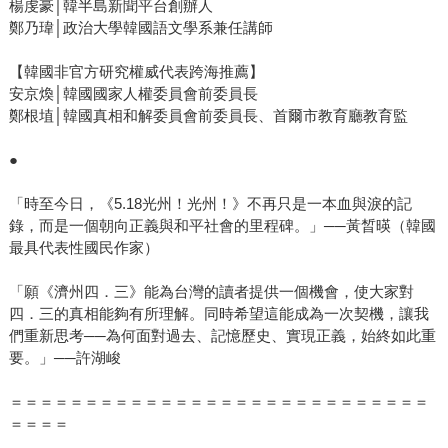
楊虔豪│韓半島新聞平台創辦人
鄭乃瑋│政治大學韓國語文學系兼任講師
【韓國非官方研究權威代表跨海推薦】
安京煥│韓國國家人權委員會前委員長
鄭根埴│韓國真相和解委員會前委員長、首爾市教育廳教育監
●
「時至今日，《5.18光州！光州！》不再只是一本血與淚的記
錄，而是一個朝向正義與和平社會的里程碑。」──黃晳暎（韓國
最具代表性國民作家）
「願《濟州四．三》能為台灣的讀者提供一個機會，使大家對
四．三的真相能夠有所理解。同時希望這能成為一次契機，讓我
們重新思考──為何面對過去、記憶歷史、實現正義，始終如此重
要。」──許湖峻
＝＝＝＝＝＝＝＝＝＝＝＝＝＝＝＝＝＝＝＝＝＝＝＝＝＝＝＝
＝＝＝＝