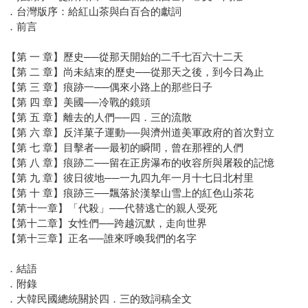
．台灣版序：給紅山茶與白百合的獻詞
．前言
【第 一 章】歷史──從那天開始的二千七百六十二天
【第 二 章】尚未結束的歷史──從那天之後，到今日為止
【第 三 章】痕跡一──偶來小路上的那些日子
【第 四 章】美國──冷戰的鏡頭
【第 五 章】離去的人們──四．三的流散
【第 六 章】反洋菓子運動──與濟州道美軍政府的首次對立
【第 七 章】目擊者──最初的瞬間，曾在那裡的人們
【第 八 章】痕跡二──留在正房瀑布的收容所與屠殺的記憶
【第 九 章】彼日彼地──一九四九年一月十七日北村里
【第 十 章】痕跡三──飄落於漢拏山雪上的紅色山茶花
【第十一章】「代殺」──代替逃亡的親人受死
【第十二章】女性們──跨越沉默，走向世界
【第十三章】正名──誰來呼喚我們的名字
．結語
．附錄
．大韓民國總統關於四．三的致詞稿全文