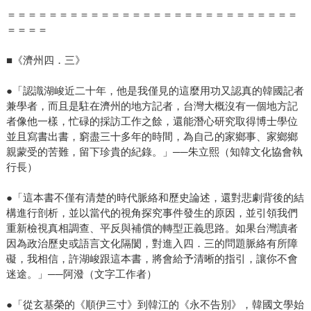
＝＝＝＝＝＝＝＝＝＝＝＝＝＝＝＝＝＝＝＝＝＝＝＝＝＝＝＝
＝＝＝＝
■《濟州四．三》
●「認識湖峻近二十年，他是我僅見的這麼用功又認真的韓國記者
兼學者，而且是駐在濟州的地方記者，台灣大概沒有一個地方記
者像他一樣，忙碌的採訪工作之餘，還能潛心研究取得博士學位
並且寫書出書，窮盡三十多年的時間，為自己的家鄉事、家鄉鄉
親蒙受的苦難，留下珍貴的紀錄。」──朱立熙（知韓文化協會執
行長）
●「這本書不僅有清楚的時代脈絡和歷史論述，還對悲劇背後的結
構進行剖析，並以當代的視角探究事件發生的原因，並引領我們
重新檢視真相調查、平反與補償的轉型正義思路。如果台灣讀者
因為政治歷史或語言文化隔閡，對進入四．三的問題脈絡有所障
礙，我相信，許湖峻跟這本書，將會給予清晰的指引，讓你不會
迷途。」──阿潑（文字工作者）
●「從玄基榮的《順伊三寸》到韓江的《永不告別》，韓國文學始