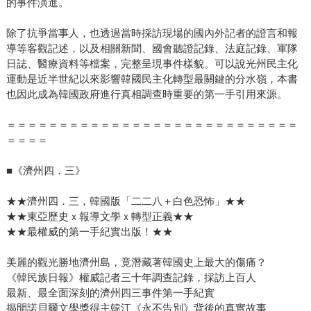
的事件演進。
除了抗爭當事人，也透過當時採訪現場的國內外記者的證言和報
導等客觀記述，以及相關新聞、國會聽證記錄、法庭記錄、軍隊
日誌、醫療資料等檔案，完整呈現事件樣貌。可以說光州民主化
運動是近半世紀以來影響韓國民主化轉型最關鍵的分水嶺，本書
也因此成為韓國政府進行真相調查時重要的第一手引用來源。
＝＝＝＝＝＝＝＝＝＝＝＝＝＝＝＝＝＝＝＝＝＝＝＝＝＝＝＝
＝＝＝＝
■《濟州四．三》
★★濟州四．三，韓國版「二二八＋白色恐怖」★★
★★東亞歷史ｘ報導文學ｘ轉型正義★★
★★最權威的第一手紀實出版！★★
美麗的觀光勝地濟州島，竟潛藏著韓國史上最大的傷痛？
《韓民族日報》權威記者三十年調查記錄，採訪上百人
最新、最全面深刻的濟州四三事件第一手紀實
揭開諾貝爾文學獎得主韓江《永不告別》背後的真實故事