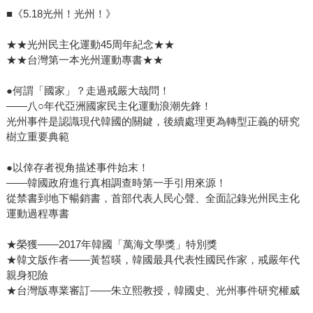
■《5.18光州！光州！》
★★光州民主化運動45周年紀念★★
★★台灣第一本光州運動專書★★
●何謂「國家」？走過戒嚴大哉問！
——八○年代亞洲國家民主化運動浪潮先鋒！
光州事件是認識現代韓國的關鍵，後續處理更為轉型正義的研究
樹立重要典範
●以倖存者視角描述事件始末！
——韓國政府進行真相調查時第一手引用來源！
從禁書到地下暢銷書，首部代表人民心聲、全面記錄光州民主化
運動過程專書
★榮獲——2017年韓國「萬海文學獎」特別獎
★韓文版作者——黃皙暎，韓國最具代表性國民作家，戒嚴年代
親身犯險
★台灣版專業審訂——朱立熙教授，韓國史、光州事件研究權威