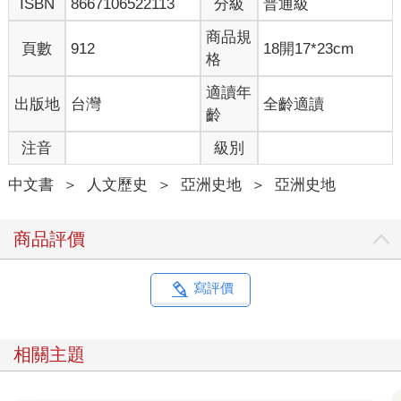
ISBN
8667106522113
分級
普通級
商品規
頁數
912
18開17*23cm
格
適讀年
出版地
台灣
全齡適讀
齡
注音
級別
中文書
＞
人文歷史
＞
亞洲史地
＞
亞洲史地
商品評價
寫評價
相關主題