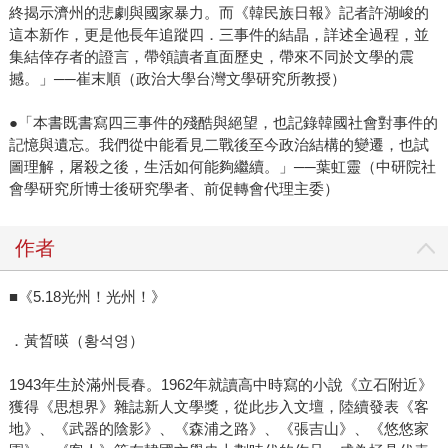
終揭示濟州的悲劇與國家暴力。而《韓民族日報》記者許湖峻的
這本新作，更是他長年追蹤四．三事件的結晶，詳述全過程，並
集結倖存者的證言，帶領讀者直面歷史，帶來不同於文學的震
撼。」──崔末順（政治大學台灣文學研究所教授）
●「本書既書寫四三事件的殘酷與絕望，也記錄韓國社會對事件的
記憶與遺忘。我們從中能看見二戰後至今政治結構的變遷，也試
圖理解，屠殺之後，生活如何能夠繼續。」──葉虹靈（中研院社
會學研究所博士後研究學者、前促轉會代理主委）
作者
■《5.18光州！光州！》
．黃晳暎（황석영）
1943年生於滿州長春。1962年就讀高中時寫的小說《立石附近》
獲得《思想界》雜誌新人文學獎，從此步入文壇，陸續發表《客
地》、《武器的陰影》、《森浦之路》、《張吉山》、《悠悠家