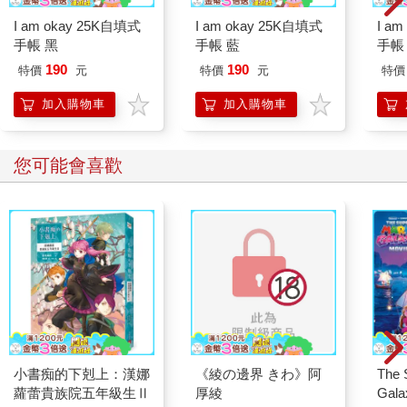
I am okay 25K自填式
I am okay 25K自填式
I a
手帳 黑
手帳 藍
手帳
190
190
特價
元
特價
元
特價
加入購物車
加入購物車
您可能會喜歡
小書痴的下剋上：漢娜
《綾の邊界 きわ》阿
The 
蘿蕾貴族院五年級生Ⅱ
厚綾
Gala