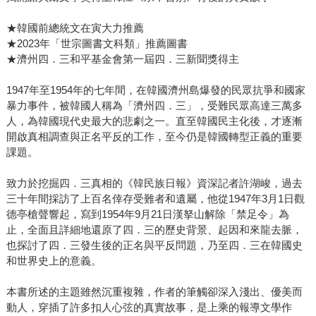
★韓國前總統文在寅大力推薦
★2023年「世宗圖書文科類」推薦圖書
★濟州四．三和平基金會第一屆四．三新聞獎得主
1947年至1954年的七年間，在韓國濟州島爆發的民眾抗爭和國家
暴力事件，被韓國人稱為「濟州四．三」，受難民眾高達三萬多
人，為韓國現代史最大的悲劇之一。直至韓國民主化後，才逐漸
開啟真相調查與正名平反的工作，至今仍是韓國轉型正義的重要
課題。
致力於挖掘四．三真相的《韓民族日報》資深記者許湖峻，過去
三十年間採訪了上百名倖存受難者和遺屬，他從1947年3月1日觀
德亭槍聲響起，寫到1954年9月21日漢拏山解除「禁足令」為
止，全面且詳細地還原了四．三的歷史背景、起因和來龍去脈，
也探討了四．三發生後的正名與平反問題，乃至四．三在韓國史
和世界史上的意義。
本書所述的主題雖然沉重複雜，作者的筆觸卻深入淺出、優美而
動人，穿插了許多扣人心弦的真實故事，是上乘的報導文學作