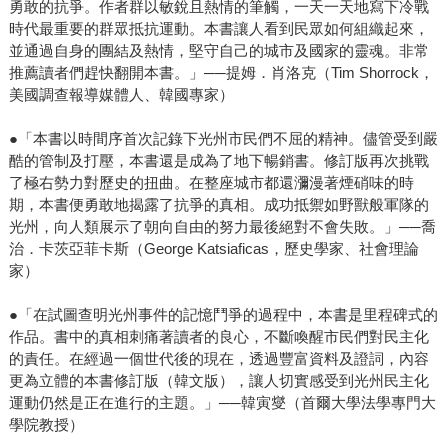
勇敢的抗爭。作者群以敏銳且熱情的筆觸，一天一天地寫下冷戰
時代最重要的群眾抵抗運動。本書讓人看到民眾如何組織起來，
並通過自身的團結及熱情，堅守自己的城市及國家的靈魂。非常
推薦讀者們趕快翻開本書。」──提姆．肖洛克（Tim Shorrock，
美國調查報導媒體人、韓國專家）
●「本書以時間序首次記錄下光州市民們不屈的精神。儘管受到嚴
酷的管制及打壓，本書還是成為了地下暢銷書。修訂版再次挑戰
了極右勢力對歷史的扭曲。在整座城市都還瀰漫著煙硝味的時
期，本書便勇敢地揭露了抗爭的真相。成功抵禦如野獸般軍隊的
光州，向人類展示了朝向自由的努力最後絕對不會失敗。」──喬
治．卡茨亞菲卡斯（George Katsiaficas，歷史學家、社會理論
家）
●「在試圖查明光州事件的記憶鬥爭的過程中，本書是里程碑式的
作品。書中的真相刺痛著讀者的良心，不斷喚醒市民們對民主化
的責任。在經過一個世代後的現在，透過豐富資料及證詞，內容
更為立體的本書修訂版（韓文版），讓人切實感受到光州民主化
運動仍然是正在進行的主題。」──韓寅燮（首爾大學法學專門大
學院教授）