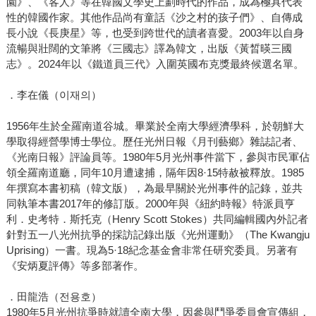
園》、《客人》等在韓國文學史上劃時代的作品，成為極具代表
性的韓國作家。其他作品尚有童話《沙之村的孩子們》、自傳成
長小說《長庚星》等，也受到跨世代的讀者喜愛。2003年以自身
流暢與壯闊的文筆將《三國志》譯為韓文，出版《黃晳暎三國
志》。2024年以《鐵道員三代》入圍英國布克獎最終候選名單。
．李在儀（이재의）
1956年生於全羅南道谷城。畢業於全南大學經濟學科，於朝鮮大
學取得經營學博士學位。歷任光州日報《月刊藝鄉》雜誌記者、
《光南日報》評論員等。1980年5月光州事件當下，參與市民軍佔
領全羅南道廳，同年10月遭逮捕，隔年因8·15特赦被釋放。1985
年撰寫本書初稿（韓文版），為最早關於光州事件的記錄，並共
同執筆本書2017年的修訂版。2000年與《紐約時報》特派員亨
利．史考特．斯托克（Henry Scott Stokes）共同編輯國內外記者
針對五一八光州抗爭的採訪記錄出版《光州運動》（The Kwangju
Uprising）一書。現為5·18紀念基金會非常任研究委員。另著有
《安炳夏評傳》等多部著作。
．田龍浩（전용호）
1980年5月光州抗爭時就讀全南大學，因參與鬥爭委員會宣傳組，