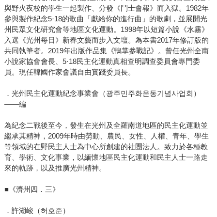
與野火夜校的學生一起製作、分發《鬥士會報》而入獄。1982年
參與製作紀念5·18的歌曲「獻給你的進行曲」的歌劇，並展開光
州民眾文化研究會等地區文化運動。1998年以短篇小說《水霧》
入選《光州每日》新春文藝而步入文壇。為本書2017年修訂版的
共同執筆者。2019年出版作品集《鴨掌參戰記》。曾任光州全南
小說家協會會長、5·18民主化運動真相查明調查委員會專門委
員。現任韓國作家會議自由實踐委員長。
．光州民主化運動紀念事業會（광주민주화운동기념사업회）
——編
為紀念二戰後至今，發生在光州及全羅南道地區的民主化運動並
繼承其精神，2009年時由勞動、農民、女性、人權、青年、學生
等領域的在野民主人士為中心所創建的社團法人。致力於各種教
育、學術、文化事業，以緬懷地區民主化運動和民主人士一路走
來的軌跡，以及推廣光州精神。
■《濟州四．三》
．許湖峻（허호준）