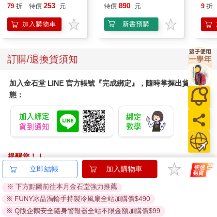
Peac
253
890
79
折
特價
元
特價
元
9
折
Surpri
Mari
加入購物車
新書預購
Stor
訂購/退換貨須知
加入金石堂 LINE 官方帳號『完成綁定』，隨時掌握出貨動
態：
提醒您！！
金石堂及銀行均不會請您操作ATM! 如接獲電話要求您前往
立即結帳
加入購物車
ATM提款機，請不要聽從指示，以免受騙上當！
※ 下方點圖前往本月金石堂強力推薦
退換貨須知：
※ FUNY冰晶渦輪手持製冷風扇全站加購價$490
**提醒您，鑑賞期不等於試用期，退回商品須為全新狀態**
※ Q版企鵝安全隨身警報器全站不限金額加購價$99