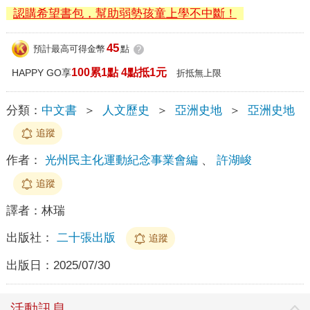
認購希望書包，幫助弱勢孩童上學不中斷！
45
預計最高可得金幣
點
?
100累1點 4點抵1元
HAPPY GO享
折抵無上限
分類：
中文書
＞
人文歷史
＞
亞洲史地
＞
亞洲史地
追蹤
作者：
光州民主化運動紀念事業會編
、
許湖峻
追蹤
譯者：
林瑞
出版社：
二十張出版
追蹤
出版日：
2025/07/30
活動訊息