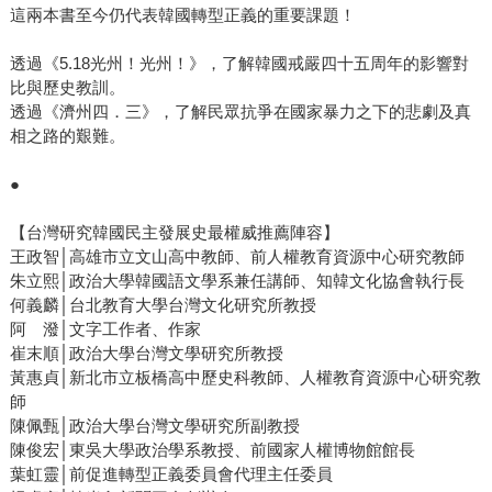
這兩本書至今仍代表韓國轉型正義的重要課題！
透過《5.18光州！光州！》，了解韓國戒嚴四十五周年的影響對
比與歷史教訓。
透過《濟州四．三》，了解民眾抗爭在國家暴力之下的悲劇及真
相之路的艱難。
●
【台灣研究韓國民主發展史最權威推薦陣容】
王政智│高雄市立文山高中教師、前人權教育資源中心研究教師
朱立熙│政治大學韓國語文學系兼任講師、知韓文化協會執行長
何義麟│台北教育大學台灣文化研究所教授
阿 潑│文字工作者、作家
崔末順│政治大學台灣文學研究所教授
黃惠貞│新北市立板橋高中歷史科教師、人權教育資源中心研究教
師
陳佩甄│政治大學台灣文學研究所副教授
陳俊宏│東吳大學政治學系教授、前國家人權博物館館長
葉虹靈│前促進轉型正義委員會代理主任委員