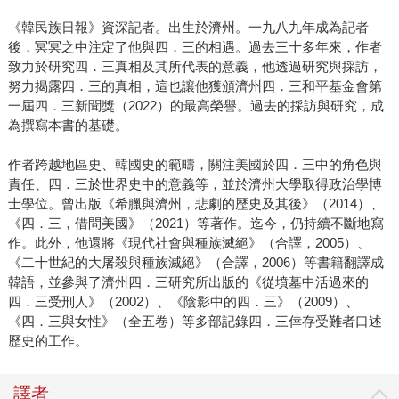
《韓民族日報》資深記者。出生於濟州。一九八九年成為記者
後，冥冥之中注定了他與四．三的相遇。過去三十多年來，作者
致力於研究四．三真相及其所代表的意義，他透過研究與採訪，
努力揭露四．三的真相，這也讓他獲頒濟州四．三和平基金會第
一屆四．三新聞獎（2022）的最高榮譽。過去的採訪與研究，成
為撰寫本書的基礎。
作者跨越地區史、韓國史的範疇，關注美國於四．三中的角色與
責任、四．三於世界史中的意義等，並於濟州大學取得政治學博
士學位。曾出版《希臘與濟州，悲劇的歷史及其後》（2014）、
《四．三，借問美國》（2021）等著作。迄今，仍持續不斷地寫
作。此外，他還將《現代社會與種族滅絕》（合譯，2005）、
《二十世紀的大屠殺與種族滅絕》（合譯，2006）等書籍翻譯成
韓語，並參與了濟州四．三研究所出版的《從墳墓中活過來的
四．三受刑人》（2002）、《陰影中的四．三》（2009）、
《四．三與女性》（全五卷）等多部記錄四．三倖存受難者口述
歷史的工作。
譯者