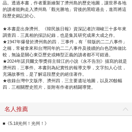
品。透過本書，作者重新繪製了濟州島的歷史地圖，讓世界各地
的讀者能夠走入濟州島「觀光勝地」背後的黑暗過去，進而將這
段歷史銘記於心。
★本書是出身濟州、《韓民族日報》資深記者許湖峻三十多年來
調查四．三真相的採訪紀錄，也是集其研究成果大成之作。
★1947年爆發於濟州島的四．三事件，有「韓版的二二八事件」
之稱，常被拿來和台灣同年的二二八事件及後續的白色恐怖做比
較，無論是關心東亞歷史或轉型正義的讀者都不可錯過。
★2024年諾貝爾文學獎得主韓江的小說《永不告別》描寫的就是
濟州四．三事件。本書則為紀實性的報導文學，文字扣人心弦，
充滿故事性，是了解這段歷史的絕佳著作。
★收錄台灣中文版序、濟州四．三主要遺址地圖，以及20餘幅
四．三相關歷史照片，並附有作者的精闢導覽。
名人推薦
■《5.18光州！光州！》