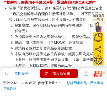
**提醒您，鑑賞期不等於試用期，退回商品須為全新狀態**
依據「消費者保護法」第19條及行政院消費者保護處公告之
「通訊交易解除權合理例外情事適用準則」，以下商品購買
後，除商品本身有瑕疵外，將不提供7天的猶豫期：
易於腐敗、保存期限較短或解約時即將逾期。（如：生
鮮食品）
依消費者要求所為之客製化給付。（客製化商品）
報紙、期刊或雜誌。（含MOOK、外文雜誌）
經消費者拆封之影音商品或電腦軟體。
非以有形媒介提供之數位內容或一經提供即為完成之線
上服務，經消費者事先同意始提供。（如：電子書、電
子雜誌、下載版軟體、虛擬商品…等）
已拆封之個人衛生用品。（如：內衣褲、刮鬍刀、除毛
立即結帳
加入購物車
刀…等）
若非上列種類商品，均享有到貨7天的猶豫期（含例假
預計 2026/08/10 出貨
參考庫存量：7
預訂門市商品
門市庫存
大量採購
日）。
辦理退換貨時，商品（組合商品恕無法接受單獨退貨）必須
是您收到商品時的原始狀態（包含商品本體、配件、贈品、
保證書、所有附隨資料文件及原廠內外包裝…等），請勿直