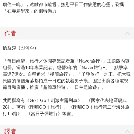
廟住一晚」，遠離都市喧囂，撫慰平日工作疲憊的心靈，發掘
「在寺廟醒來」的獨特魅力。
作者
慎益秀（신익수）
「每日經濟」旅行／休閒專業記者兼「Naver旅行+」主題版內容
組長。當過10年專業記者。經營3年的「Naver旅行+」，點擊率
高達7億次。自稱追求「極簡旅行」、「子彈旅行」之王。把大韓
民國的每個角落都拍成一日遊的執着男子漢。固定出演各種電視
節目和廣播，推廣「超簡單旅遊，一日主題旅遊」。
共同撰寫有《Go！Go！刺激主題列車》、《國家代表地區慶典
28》。著有《閉嘴GO！旅行》、《閉嘴GO！旅行第二季海外旅
行Tip篇》、《當日子彈旅行》等書。
譯者