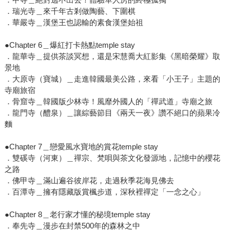
．瑞光寺＿來千年古剎做陶藝、下圍棋
．華嚴寺＿漢堡王也認輸的素食漢堡始祖
●Chapter 6＿爆紅打卡熱點temple stay
．龍華寺＿提供茶談冥想，還是宋慧喬大紅影集《黑暗榮耀》取
景地
．大原寺（寶城）＿走進韓國最美公路，來看「小王子」主題的
寺廟旅宿
．骨窟寺＿韓國版少林寺！風靡外國人的「禪武道」寺廟之旅
．龍門寺（醴泉）＿讓綜藝節目《兩天一夜》讚不絕口的蘋果冷
麵
●Chapter 7＿戀愛風水寶地的賞花temple stay
．雙磎寺（河東）＿禪宗、梵唄與茶文化發源地，記憶中的櫻花
之路
．佛甲寺＿滿山遍谷彼岸花，走過秋季花海見佛去
．百潭寺＿擁有隱藏版賞楓步道，深秋裡禪定「一念之心」
●Chapter 8＿老行家才懂的秘境temple stay
．奉先寺＿漫步在封禁500年的森林之中