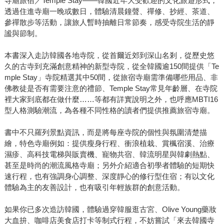
寺廟旅宿／Temple Stay——韓國近年大受歡迎的文化旅遊形式，
透過住進寺廟一晚或數日，體驗清晨鐘聲、禪修、抄經、茶道、
參禪散步等活動，讓旅人暫時抽離日常節奏，感受寺院生活的靜
謐與節制。
本書深入走訪韓國各地寺院，從首爾近郊到深山名剎，從歷史悠
久的古寺到充滿創意精神的新型寺院，從全韓國逾150間提供「Te
mple Stay」寺院精選其中50間，從旅宿寺廟需準備哪些用品、非
佛教徒是否有需要注意的禮節、Temple Stay常見年齡層、在寺院
裡大家到底都在做什麼……等都有詳實說明之外，也呼應MBTI16
型人格測驗潮流，為各種不同性格的讀者們提供推薦旅宿寺廟。
書中不只羅列景點資訊，而是將每座寺院的個性與氛圍清楚描
繪，特色寺廟例如：提供瘦身行程、衝浪植栽、賞楓宿溪、治療
濕疹、高科技電梯與販賣機、寵物共宿、韓流明星與韓劇熱點、
甚至是時尚的潮流風格寺廟；另外介紹適合初學者體驗的短期快
速行程，也有強調身心調整、深度靜心的修行型住宿；有以文化
體驗為主的友善設計，也有吸引年輕族群的創意活動。
如果你已多次造訪韓國，體驗過穿韓服逛古宮、Olive Young藥妝
大血拚、咖啡店美食店打卡等制式行程，不妨嘗試「來去韓國寺