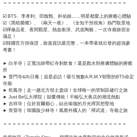
＝＝＝＝＝＝＝＝＝＝＝＝＝＝＝＝＝＝＝＝＝＝＝＝＝＝＝
☑️ BTS、李孝利、田馥甄、朴佑鎮……明星都愛上的療癒心體驗
☑️《黑暗榮耀》、《兩天一夜》、《全知干預視角》熱門取景地
☑️禪修品茗、夜間觀星、熱血衝浪、武道陶藝，一次寺廟旅宿全
滿足！
☑️韓國官方掛保證，旅遊資訊最完整，一本帶著就出發的超強參
考書！
► 白羊寺｜正寬法師帶紅寺剎飲食！還是戲水與療膚體驗的療癒
所
► 普門寺&向日庵｜追星必訪！吸引無數A.R.M.Y朝聖的BTS命定
寺廟
► 乾鳳寺｜走一趟北方領土盡頭！全球唯一的管制區健行之旅
► Just Be弘大禪院｜顛覆傳統！不輸弘大夜店的潮流熱點
► 吉祥寺｜位於首爾都心，結合瑜珈的月光禪冥想聖地
► 骨窟寺｜韓國版少林寺！風靡外國人的「禪武道」寺廟之旅
＝＝＝＝＝＝＝＝＝＝＝＝＝＝＝＝＝＝＝＝＝＝＝＝＝＝＝