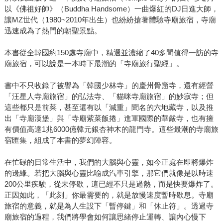
以《佛祖好帥》（Buddha Handsome）一曲爆紅的DJ日進大師，
讓MZ世代（1980~2010年出生）也紛紛搶著體驗寺廟旅宿，寺廟
迅速成為了熱門的朝聖景點。
本書從全韓國約150處寺廟中，精選並濃縮了40多間值得一訪的寺
廟旅宿，可以說是一本時下最潮的「寺廟旅行聖經」。
書中不只收錄了被譽為「韓國少林寺」的慶州骨窟寺，還有經營
「汪星人寺廟旅宿」的弘法寺、「貓咪寺廟旅宿」的妙寂寺；但
這些都只是前菜，甚至還有以「減重」聞名的六地藏寺，以及推
出「寺廟漢堡」與「寺廟紫菜飯捲」進軍國際的華嚴寺，也有擁
有價值高達1兆6000億韓元銀杏神木的龍門寺。這些最潮的寺廟旅
宿匯集，組成了本書的夢幻陣容。
在忙碌的日常生活中，我們的大腦與心靈，如今正處在即將爆炸
的邊緣。若把大腦與心靈比喻成汽車引擎，那它們就像是以時速
200公里疾駛，從未停歇，這已經不只是過熱，而是快要爆炸了。
正因如此，「此刻」你最需要的，就是放慢速度暫時歇息。寺廟
旅宿的意義，就是為人生設下「暫停鍵」和「休止符」。透過寺
廟旅宿的過程，我們將學會如何讓思緒停止運轉、讓內心慢下