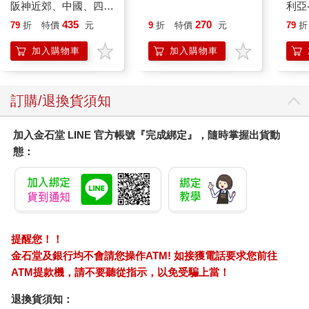
阪神近郊、中國、四國
洲、非洲及大洋洲
利亞
39條兜風路線 MM哈
斯勒
435
270
79
折
特價
元
9
折
特價
元
79
折
日情報誌47
華‧
加入購物車
加入購物車
訂購/退換貨須知
加入金石堂 LINE 官方帳號『完成綁定』，隨時掌握出貨動
態：
提醒您！！
金石堂及銀行均不會請您操作ATM! 如接獲電話要求您前往
ATM提款機，請不要聽從指示，以免受騙上當！
退換貨須知：