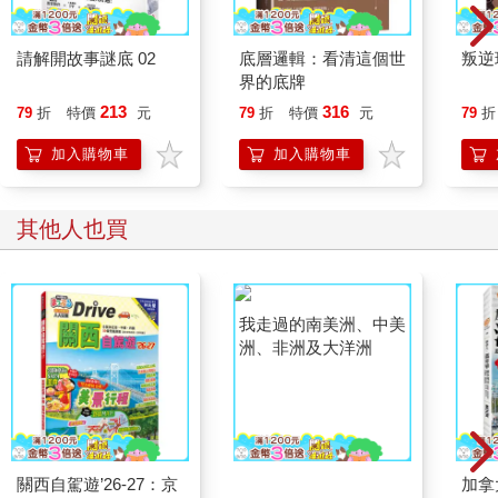
請解開故事謎底 02
底層邏輯：看清這個世
叛逆
界的底牌
213
316
79
折
特價
元
79
折
特價
元
79
折
加入購物車
加入購物車
其他人也買
關西自駕遊’26-27：京
我走過的南美洲、中美
加拿