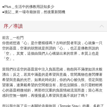
●Plus＿生活中的佛教用語知多少
●後記＿來一場寺廟旅宿，然後重新開機
序／導讀
前言＿一柱門
你曾經想過「心」是什麼模樣嗎？古時的賢者常說，心就像一只
空的器皿，空著的狀態就是所謂的「心」，也正是佛教所說的
「空」。其實，這個由我們人心構築出來的世界，本質上也是
「空」。
當我們往這空的器皿當中注入負面思緒，抱怨與不滿便如洪水般
湧出；反之，若其中滿盈的是希望與意義，世間萬物也會閃爍著
希望與意義的光芒。如果此時此刻，你的內心被仇恨、否定與慾
望塞滿，連乘載希望的空間都沒有，那也沒關係，你只需輕輕將
心的器皿稍微傾斜，將那些沉重的負面情緒流瀉而盡；當心再次
感到空無一物時，再慢慢盛入希望與意義不就好了嗎？
所以我出版了這一本關於寺廟旅宿（Temple Stay）的書。多虧了