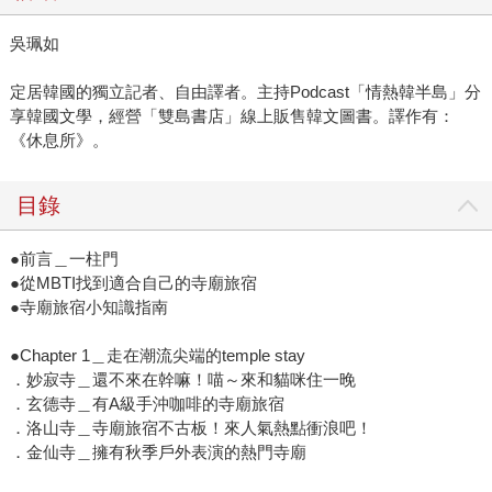
吳珮如
定居韓國的獨立記者、自由譯者。主持Podcast「情熱韓半島」分
享韓國文學，經營「雙島書店」線上販售韓文圖書。譯作有：
《休息所》。
目錄
●前言＿一柱門
●從MBTI找到適合自己的寺廟旅宿
●寺廟旅宿小知識指南
●Chapter 1＿走在潮流尖端的temple stay
．妙寂寺＿還不來在幹嘛！喵～來和貓咪住一晚
．玄德寺＿有A級手沖咖啡的寺廟旅宿
．洛山寺＿寺廟旅宿不古板！來人氣熱點衝浪吧！
．金仙寺＿擁有秋季戶外表演的熱門寺廟