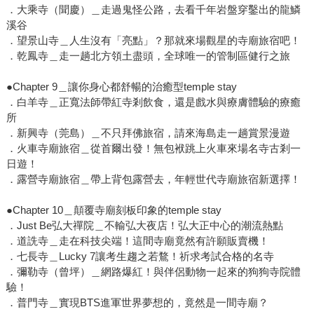
．大乘寺（聞慶）＿走過鬼怪公路，去看千年岩盤穿鑿出的龍鱗
溪谷
．望景山寺＿人生沒有「亮點」？那就來場觀星的寺廟旅宿吧！
．乾鳳寺＿走一趟北方領土盡頭，全球唯一的管制區健行之旅
●Chapter 9＿讓你身心都舒暢的治癒型temple stay
．白羊寺＿正寬法師帶紅寺剎飲食，還是戲水與療膚體驗的療癒
所
．新興寺（莞島）＿不只拜佛旅宿，請來海島走一趟賞景漫遊
．火車寺廟旅宿＿從首爾出發！無包袱跳上火車來場名寺古剎一
日遊！
．露營寺廟旅宿＿帶上背包露營去，年輕世代寺廟旅宿新選擇！
●Chapter 10＿顛覆寺廟刻板印象的temple stay
．Just Be弘大禪院＿不輸弘大夜店！弘大正中心的潮流熱點
．道詵寺＿走在科技尖端！這間寺廟竟然有許願販賣機！
．七長寺＿Lucky 7讓考生趨之若鶩！祈求考試合格的名寺
．彌勒寺（曾坪）＿網路爆紅！與伴侶動物一起來的狗狗寺院體
驗！
．普門寺＿實現BTS進軍世界夢想的，竟然是一間寺廟？