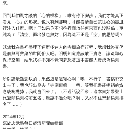
來。
回到我們剛才談的「心的模樣」：唯有停下腳步，我們才能真正
看見「心」的形狀。也只有到那時，才能看清自己該往心的器皿
裡注入什麼。嗯？但如果你不想往裡面放任何東西也沒關係，單
純為了「清空」而出發也無妨，因為這不正是「空」的思想嗎？
既然我在書裡整理了這麼多迷人的寺廟旅宿行程，我想我終究仍
是個無可救藥的世間俗人吧。明明知道應該放下貪念、讓這顆心
保持空無，結果我卻不知不覺間夢想著這本書能大賣成為暢銷
書。
所以說最難駕馭的，果然還是這顆心啊！唉，不行了，書稿都交
出去了，我也該出發去「寺廟療癒」一番。等我把書能暢銷的貪
念統統拋掉，我就會回來了。（不過話說回來，這本書如果登上
旅遊類暢銷榜前五名，應該不過分吧？啊，又忍不住想起暢銷排
名了……）
2024年12月
寫於忠武路每日經濟新聞編輯部