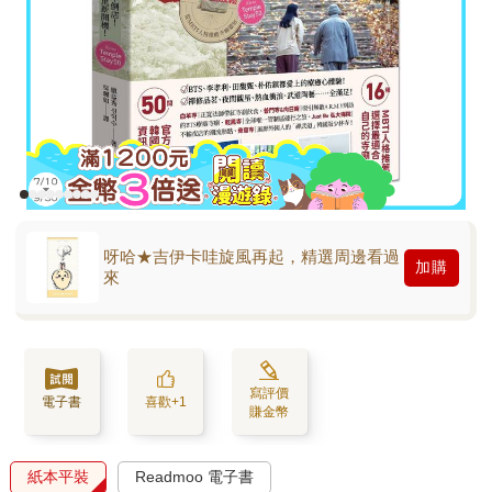
呀哈★吉伊卡哇旋風再起，精選周邊看過
加購
來
寫評價
電子書
喜歡+1
賺金幣
紙本平裝
Readmoo 電子書