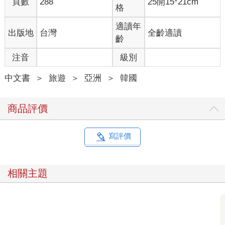
頁數
288
25開15*21cm
格
適讀年
出版地
台灣
全齡適讀
齡
注音
級別
中文書
＞
旅遊
＞
亞洲
＞
韓國
商品評價
寫評價
相關主題