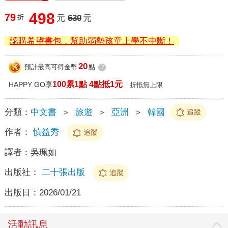
498
79
折
元
630
元
認購希望書包，幫助弱勢孩童上學不中斷！
20
預計最高可得金幣
點
?
100累1點 4點抵1元
HAPPY GO享
折抵無上限
分類：
中文書
＞
旅遊
＞
亞洲
＞
韓國
追蹤
作者：
慎益秀
追蹤
譯者：
吳珮如
出版社：
二十張出版
追蹤
出版日：
2026/01/21
活動訊息