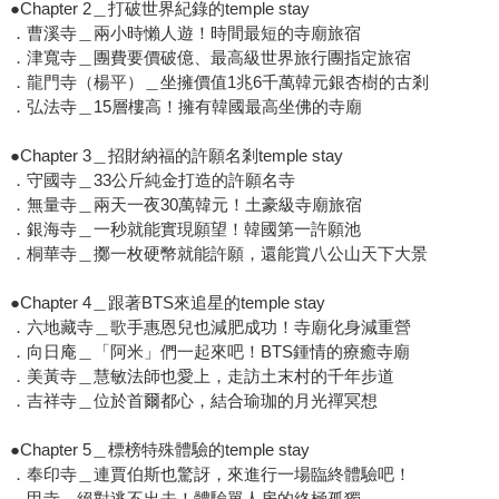
●Chapter 2＿打破世界紀錄的temple stay
．曹溪寺＿兩小時懶人遊！時間最短的寺廟旅宿
．津寬寺＿團費要價破億、最高級世界旅行團指定旅宿
．龍門寺（楊平）＿坐擁價值1兆6千萬韓元銀杏樹的古剎
．弘法寺＿15層樓高！擁有韓國最高坐佛的寺廟
●Chapter 3＿招財納福的許願名剎temple stay
．守國寺＿33公斤純金打造的許願名寺
．無量寺＿兩天一夜30萬韓元！土豪級寺廟旅宿
．銀海寺＿一秒就能實現願望！韓國第一許願池
．桐華寺＿擲一枚硬幣就能許願，還能賞八公山天下大景
●Chapter 4＿跟著BTS來追星的temple stay
．六地藏寺＿歌手惠恩兒也減肥成功！寺廟化身減重營
．向日庵＿「阿米」們一起來吧！BTS鍾情的療癒寺廟
．美黃寺＿慧敏法師也愛上，走訪土末村的千年步道
．吉祥寺＿位於首爾都心，結合瑜珈的月光禪冥想
●Chapter 5＿標榜特殊體驗的temple stay
．奉印寺＿連賈伯斯也驚訝，來進行一場臨終體驗吧！
．甲寺＿絕對逃不出去！體驗單人房的終極孤獨