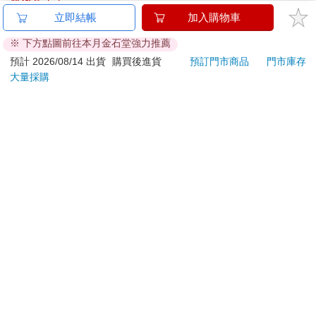
金石堂及銀行均不會請您操作ATM! 如接獲電話要求您前往
立即結帳
加入購物車
ATM提款機，請不要聽從指示，以免受騙上當！
※ 下方點圖前往本月金石堂強力推薦
退換貨須知：
預計 2026/08/14 出貨
購買後進貨
預訂門市商品
門市庫存
大量採購
**提醒您，鑑賞期不等於試用期，退回商品須為全新狀態**
依據「消費者保護法」第19條及行政院消費者保護處公告之
「通訊交易解除權合理例外情事適用準則」，以下商品購買
後，除商品本身有瑕疵外，將不提供7天的猶豫期：
易於腐敗、保存期限較短或解約時即將逾期。（如：生
鮮食品）
依消費者要求所為之客製化給付。（客製化商品）
報紙、期刊或雜誌。（含MOOK、外文雜誌）
經消費者拆封之影音商品或電腦軟體。
非以有形媒介提供之數位內容或一經提供即為完成之線
上服務，經消費者事先同意始提供。（如：電子書、電
子雜誌、下載版軟體、虛擬商品…等）
已拆封之個人衛生用品。（如：內衣褲、刮鬍刀、除毛
刀…等）
若非上列種類商品，均享有到貨7天的猶豫期（含例假