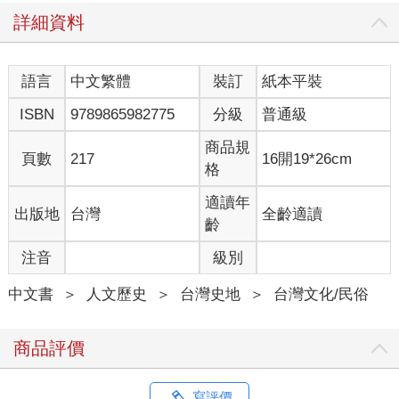
詳細資料
語言
中文繁體
裝訂
紙本平裝
ISBN
9789865982775
分級
普通級
商品規
頁數
217
16開19*26cm
格
適讀年
出版地
台灣
全齡適讀
齡
注音
級別
中文書
＞
人文歷史
＞
台灣史地
＞
台灣文化/民俗
商品評價
寫評價