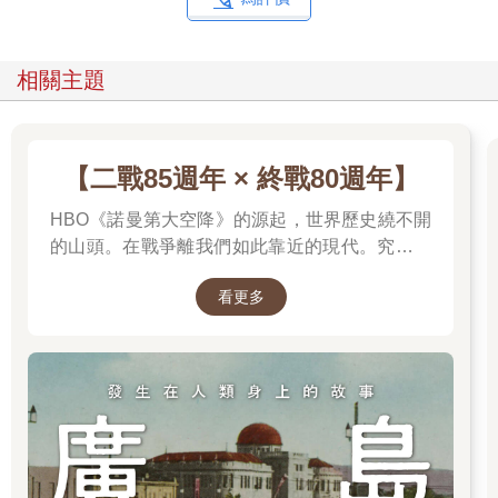
相關主題
【二戰85週年 × 終戰80週年】
HBO《諾曼第大空降》的源起，世界歷史繞不開
的山頭。在戰爭離我們如此靠近的現代。究竟是
什麼力量驅動全球上億名男女，投入這場空前絕
看更多
後、影響至今的軍事衝突？我們站在世界和平的
中心，就更應了解二戰帶來和平的那群人與那個
理由。