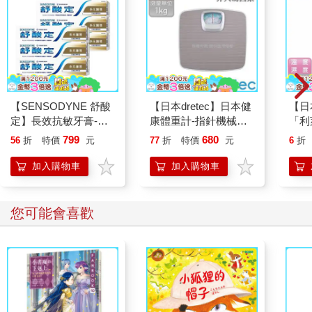
【SENSODYNE 舒酸
【日本dretec】日本健
【日本
定】長效抗敏牙膏-多
康體重計-指針機械式-
「利
元護理120gx6入
灰色(BS-306GYKO)
式溫
799
680
56
折
特價
元
77
折
特價
元
6
折
451
加入購物車
加入購物車
您可能會喜歡