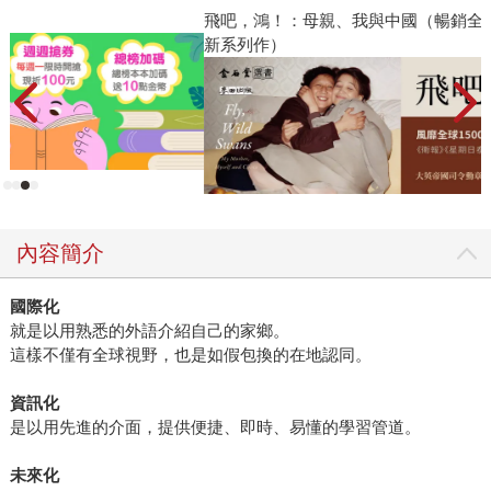
飛吧，鴻！：母親、我與中國（暢銷全球逾1500萬冊《鴻》最
2
新系列作）
內容簡介
國際化
就是以用熟悉的外語介紹自己的家鄉。
這樣不僅有全球視野，也是如假包換的在地認同。
資訊化
是以用先進的介面，提供便捷、即時、易懂的學習管道。
未來化