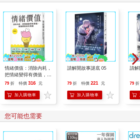
情緒價值：消除內耗，
請解開故事謎底 05
請解
把情緒變得有價值，跟
誰都能自在相處
316
221
79
折
特價
元
79
折
特價
元
79
折
加入購物車
加入購物車
您可能也需要