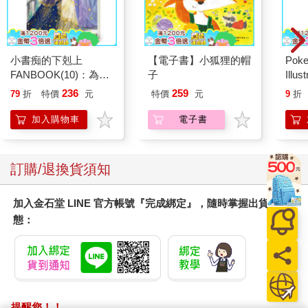
小書痴的下剋上
【電子書】小狐狸的帽
Poke
FANBOOK(10)：為了
子
Illus
成為圖書管理員不擇手
Poke
236
259
79
折
特價
元
特價
元
9
折
段！
(Pokemo
Pres
加入購物車
電子書
訂購/退換貨須知
加入金石堂 LINE 官方帳號『完成綁定』，隨時掌握出貨動
態：
提醒您！！