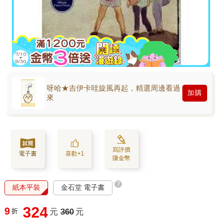
呀哈★吉伊卡哇旋風再起，精選周邊看過
加購
來
寫評價
電子書
喜歡+1
賺金幣
?
紙本平裝
金石堂 電子書
324
9
折
元
360
元