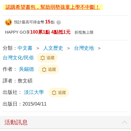
認購希望書包，幫助弱勢孩童上學不中斷！
15
預計最高可得金幣
點
?
100累1點 4點抵1元
HAPPY GO享
折抵無上限
分類：
中文書
＞
人文歷史
＞
台灣史地
＞
台灣文化/民俗
追蹤
作者：
吳錫德
追蹤
譯者：
詹文碩
出版社：
淡江大學
追蹤
出版日：
2015/04/11
活動訊息