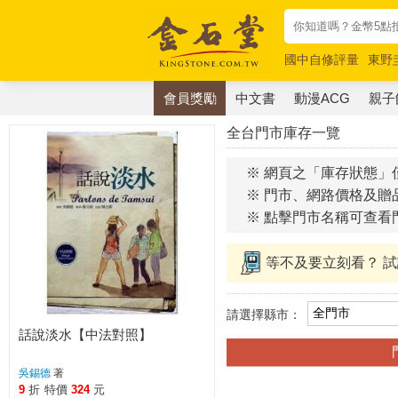
國中自修評量
東野
唯紅花綻放
奧德賽
會員獎勵
中文書
動漫ACG
親子
全台門市庫存一覽
※ 網頁之「庫存狀態」
※ 門市、網路價格及贈
※ 點擊門市名稱可查看
等不及要立刻看？ 
請選擇縣市：
話說淡水【中法對照】
吳錫德
著
9
折
特價
324
元