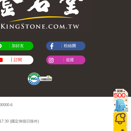
加好友
粉絲團
訂閱
追蹤
000-6
~17:30 (國定例假日除外)