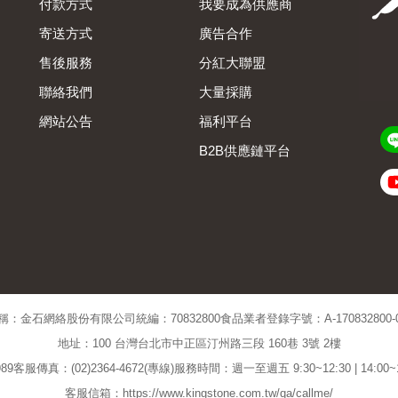
付款方式
我要成為供應商
寄送方式
廣告合作
售後服務
分紅大聯盟
聯絡我們
大量採購
網站公告
福利平台
B2B供應鏈平台
Admin
稱：金石網絡股份有限公司
統編：70832800
食品業者登錄字號：A-170832800-00
地址：100 台灣台北市中正區汀州路三段 160巷 3號 2樓
89
客服傳真：(02)2364-4672(專線)
服務時間：週一至週五 9:30~12:30 | 14:00
客服信箱：https://www.kingstone.com.tw/qa/callme/