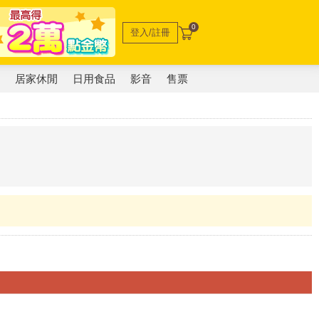
0
登入/註冊
電
居家休閒
日用食品
影音
售票