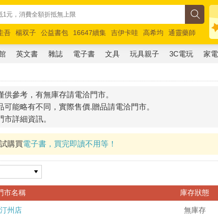
圭吾
楊双子
公益書包
16647續集
吉伊卡哇
高希均
通靈藥師
路邊攤新作
馬斯克
玩具總動員5
超慢跑
館
英文書
雜誌
電子書
文具
玩具親子
3C電玩
家
僅供參考，有無庫存請電洽門市。
品可能略有不同，實際售價.贈品請電洽門市。
門市詳細資訊。
試試購買
電子書，買完即讀不用等！
門市名稱
庫存狀態
汀州店
無庫存