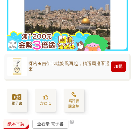
呀哈★吉伊卡哇旋風再起，精選周邊看過
加購
來
寫評價
電子書
喜歡+1
賺金幣
?
紙本平裝
金石堂 電子書