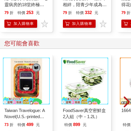
靈病房的18堂終極學
相絆，陪青少年成為想
得花
分
要的自己
—理
253
332
79
折
特價
元
79
折
特價
元
79
折
思維
加入購物車
加入購物車
您可能會喜歡
Taiwan Travelogue: A
FoodSaver真空密鮮盒
166
Novel(U.S.-printed
2入組（中－1.2L）
edition)
499
899
73
折
特價
元
特價
元
特價