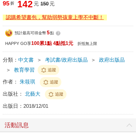
142
95
折
元
150
元
認購希望書包，幫助弱勢孩童上學不中斷！
5
預計最高可得金幣
點
?
100累1點 4點抵1元
HAPPY GO享
折抵無上限
分類：
中文書
＞
考試書/政府出版品
＞
政府出版品
＞
教育學習
追蹤
作者：
朱筱琪
追蹤
出版社：
北藝大
追蹤
出版日：
2018/12/01
活動訊息