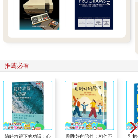
推薦必看
隨時放得下的功課：心
剛剛好的陪伴：相伴不
別把