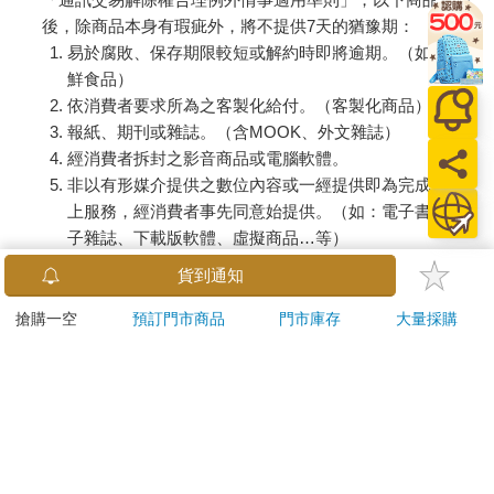
後，除商品本身有瑕疵外，將不提供7天的猶豫期：
易於腐敗、保存期限較短或解約時即將逾期。（如：生
鮮食品）
依消費者要求所為之客製化給付。（客製化商品）
報紙、期刊或雜誌。（含MOOK、外文雜誌）
經消費者拆封之影音商品或電腦軟體。
非以有形媒介提供之數位內容或一經提供即為完成之線
上服務，經消費者事先同意始提供。（如：電子書、電
子雜誌、下載版軟體、虛擬商品…等）
已拆封之個人衛生用品。（如：內衣褲、刮鬍刀、除毛
貨到通知
刀…等）
若非上列種類商品，均享有到貨7天的猶豫期（含例假
搶購一空
預訂門市商品
門市庫存
大量採購
日）。
辦理退換貨時，商品（組合商品恕無法接受單獨退貨）必須
是您收到商品時的原始狀態（包含商品本體、配件、贈品、
保證書、所有附隨資料文件及原廠內外包裝…等），請勿直
接使用原廠包裝寄送，或於原廠包裝上黏貼紙張或書寫文
字。