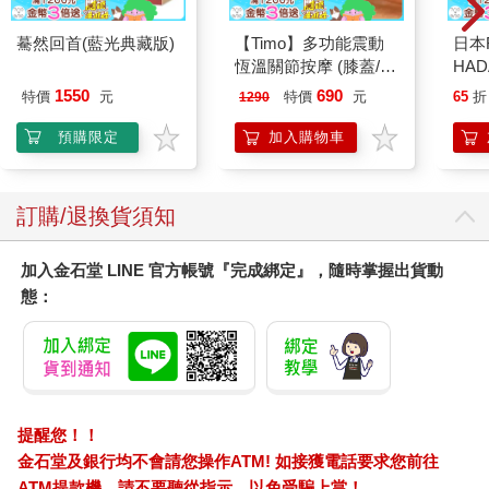
驀然回首(藍光典藏版)
【Timo】多功能震動
日本
恆溫關節按摩 (膝蓋/
HA
肩/手肘通用) 無線充電
金緻
1550
690
特價
元
特價
元
65
折
1290
加熱護膝 智能震動護
濕潤
膝熱敷 【單入組】
140
預購限定
加入購物車
臉部
顏保
訂購/退換貨須知
加入金石堂 LINE 官方帳號『完成綁定』，隨時掌握出貨動
態：
提醒您！！
金石堂及銀行均不會請您操作ATM! 如接獲電話要求您前往
ATM提款機，請不要聽從指示，以免受騙上當！