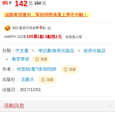
142
95
折
元
150
元
認購希望書包，幫助弱勢孩童上學不中斷！
5
預計最高可得金幣
點
?
100累1點 4點抵1元
HAPPY GO享
折抵無上限
分類：
中文書
＞
考試書/政府出版品
＞
政府出版品
＞
教育學習
追蹤
作者：
何慧娟/蕭?瑛/胡愷婷
追蹤
出版社：
北藝大
追蹤
出版日：
2017/12/01
活動訊息