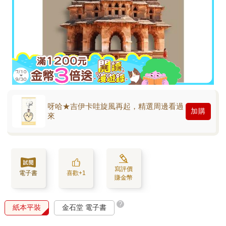
呀哈★吉伊卡哇旋風再起，精選周邊看過
加購
來
寫評價
電子書
喜歡+1
賺金幣
?
紙本平裝
金石堂 電子書