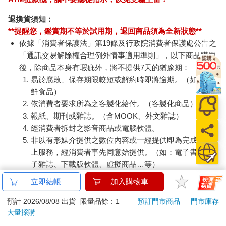
退換貨須知：
**提醒您，鑑賞期不等於試用期，退回商品須為全新狀態**
依據「消費者保護法」第19條及行政院消費者保護處公告之
「通訊交易解除權合理例外情事適用準則」，以下商品購買
後，除商品本身有瑕疵外，將不提供7天的猶豫期：
易於腐敗、保存期限較短或解約時即將逾期。（如：生
鮮食品）
依消費者要求所為之客製化給付。（客製化商品）
報紙、期刊或雜誌。（含MOOK、外文雜誌）
經消費者拆封之影音商品或電腦軟體。
非以有形媒介提供之數位內容或一經提供即為完成之線
上服務，經消費者事先同意始提供。（如：電子書、電
子雜誌、下載版軟體、虛擬商品…等）
已拆封之個人衛生用品。（如：內衣褲、刮鬍刀、除毛
立即結帳
加入購物車
刀…等）
若非上列種類商品，均享有到貨7天的猶豫期（含例假
預計 2026/08/08 出貨
限量品餘：1
預訂門市商品
門市庫存
大量採購
日）。
辦理退換貨時，商品（組合商品恕無法接受單獨退貨）必須