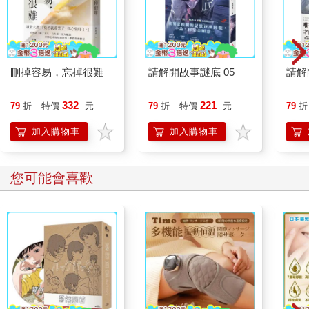
刪掉容易，忘掉很難
請解開故事謎底 05
請解
332
221
79
折
特價
元
79
折
特價
元
79
折
加入購物車
加入購物車
您可能會喜歡