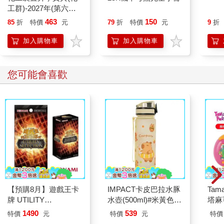
工群)-2027年(第六版)-
第一
科大四技統測-附贈
463
150
85
折
特價
元
79
折
特價
元
9
折
MOSME
加入購物車
加入購物車
您可能會喜歡
【預購8月】遊戲王卡
IMPACT卡皮巴拉水豚
Tam
牌 UTILITY
水壺(500ml)#米黃色
塔麻
SELECTION UT-01 補
IM00B18YL
園系
1490
539
特價
元
特價
元
特價
充包 決鬥場景包 代理
地冰