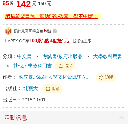
142
95
折
元
150
元
認購希望書包，幫助弱勢孩童上學不中斷！
5
預計最高可得金幣
點
?
100累1點 4點抵1元
HAPPY GO享
折抵無上限
分類：
中文書
＞
考試書/政府出版品
＞
大學教科用書
＞
其他大學教科用書
追蹤
作者：
國立臺北藝術大學文化資源學院、
追蹤
出版社：
北藝大
追蹤
出版日：
2015/11/01
活動訊息