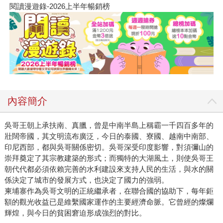
閱讀漫遊錄-2026上半年暢銷榜
內容簡介
吳哥王朝上承扶南、真臘，曾是中南半島上稱霸一千四百多年的
壯闊帝國，其文明流布廣泛，今日的泰國、寮國、越南中南部、
印尼西部，都與吳哥關係密切。吳哥深受印度影響，對須彌山的
崇拜奠定了其宗教建築的形式；而獨特的大湖風土，則使吳哥王
朝代代都必須依賴完善的水利建設來支持人民的生活，與水的關
係決定了城市的發展方式，也決定了國力的強弱。
柬埔寨作為吳哥文明的正統繼承者，在聯合國的協助下，每年鉅
額的觀光收益已是維繫國家運作的主要經濟命脈。它曾經的燦爛
輝煌，與今日的貧困窘迫形成強烈的對比。