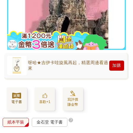
呀哈★吉伊卡哇旋風再起，精選周邊看過
加購
來
寫評價
電子書
喜歡+1
賺金幣
?
紙本平裝
金石堂 電子書