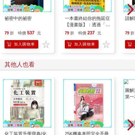
祕密中的祕密
一本書終結你的拖延症
請解
【漫畫版】：透過「小
行動」打開大腦的行動
537
237
79
折
特價
元
79
折
特價
元
79
折
開關，懶人也能變身
「行動派」的37個科
加入購物車
加入購物車
學方法
其他人也看
化工裝置升學寶典(化
25K機車考照完全手冊
圖解