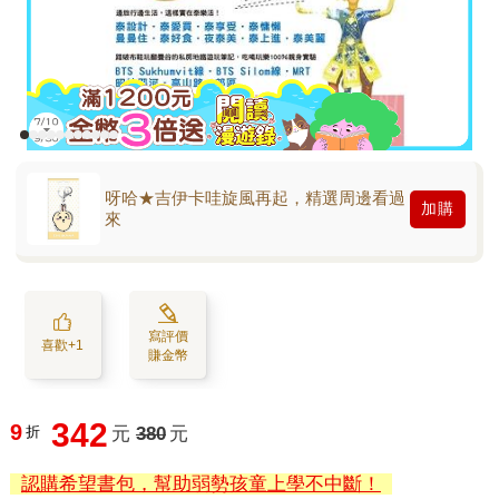
呀哈★吉伊卡哇旋風再起，精選周邊看過
加購
來
寫評價
喜歡+1
賺金幣
342
9
折
元
380
元
認購希望書包，幫助弱勢孩童上學不中斷！