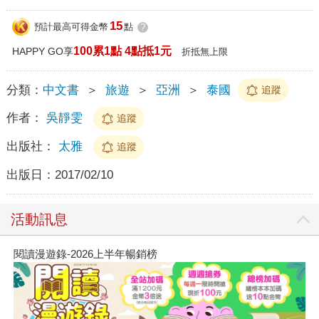
15
預計最高可得金幣
點
?
100累1點 4點抵1元
HAPPY GO享
折抵無上限
分類：
中文書
＞
旅遊
＞
亞洲
＞
泰國
追蹤
作者：
吳靜雯
追蹤
出版社：
太雅
追蹤
出版日：
2017/02/10
活動訊息
閱讀漫遊錄-2026上半年暢銷榜