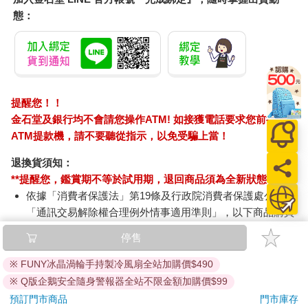
態：
提醒您！！
金石堂及銀行均不會請您操作ATM! 如接獲電話要求您前往
ATM提款機，請不要聽從指示，以免受騙上當！
退換貨須知：
**提醒您，鑑賞期不等於試用期，退回商品須為全新狀態**
依據「消費者保護法」第19條及行政院消費者保護處公告之
「通訊交易解除權合理例外情事適用準則」，以下商品購買
後，除商品本身有瑕疵外，將不提供7天的猶豫期：
停售
易於腐敗、保存期限較短或解約時即將逾期。（如：生
鮮食品）
※ FUNY冰晶渦輪手持製冷風扇全站加購價$490
依消費者要求所為之客製化給付。（客製化商品）
※ Q版企鵝安全隨身警報器全站不限金額加購價$99
報紙、期刊或雜誌。（含MOOK、外文雜誌）
預訂門市商品
門市庫存