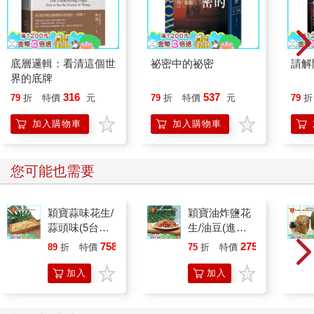
底層邏輯：看清這個世
祕密中的祕密
請解
界的底牌
316
537
79
折
特價
元
79
折
特價
元
79
折
加入購物車
加入購物車
您可能也需要
穎寶蒜味花生/
穎寶油炸鹽花
蒜頭味(5台斤/
生/油豆(進口
包)
花生)1台斤
758
275
89
折
特價
元
75
折
特價
元
加入
加入
購物
購物
車
車