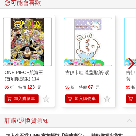
您可能會喜歡
ONE PIECE航海王
吉伊卡哇 造型貼紙-紫
吉伊
(首刷限定版) 114
黃
123
67
85
折
特價
元
96
折
特價
元
95
折
加入購物車
加入購物車
訂購/退換貨須知
加入金石堂 LINE 官方帳號『完成綁定』，隨時掌握出貨動