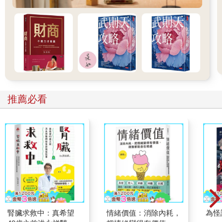
泡澡之後，一定要吃頓好的。可以的話就邀朋友來，別找浴
場那些馬屁精。羅馬生活中常有的災難是邀請太多，常有客人放
你鴿子。這種事實在惱人，我常在隔天早上寫信給他們，表達不
滿。我會擺出嚴肅的態度，說他們說好要來晚餐，卻根本不曾出
席，實在過分。我威脅要向他們收取烹煮食物和美酒開瓶的費
用。我列出我準備的食物：一顆萵苣、三隻蝸牛、兩顆蛋和一個
大麥蛋糕，以及海膽、母豬腩、甜酒，甚至還有一些雪（你知道
雪有多珍貴嗎？）。此外，還有橄欖、甜菜根、瓜類、洋蔥和上
千種同樣美味的珍饈，何況我還提供了娛樂。讀詩人、樂師和卡
推薦必看
迪斯 (Cadiz）的舞者都請來了。沒錯，失約的人或許在更高雅的
地方用餐，但他們不會度過更有趣、更純粹，或是更愜意的夜
晚。
這類的私人興趣都比不上大型的公開競技賽。人人都愛羅馬
競技場的角鬥士、馬克西穆斯競技場的狩獵動物和戰車賽，以及
劇院的表演，這些都是為了娛樂人民。如果想培養羅馬人的態
度，就要熟悉這些活動。最重要的是學著重視這些盛事，甚至把
這些看得比食物等民生必需品更重要。偉大的圖拉真皇帝平定了
好戰的達契亞人，他極為重視演員和其他劇場藝術家，也重視戰
車賽和競技場裡的打鬥，因為他明白人們對那類的事情非常著
腎臟求救中：真希望
情緒價值：消除內耗，
為怪
迷。他們對皇帝配給他們的便宜穀物有興趣，但並不熱衷於此。