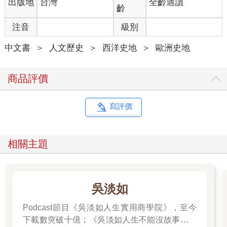
出版地
台灣
全齡適讀
離開這間大廳，就進入一個長卵形的房間，房裡溫暖，但沒
齡
熱到會產生炙熱的衝擊感。接下來是一個明亮的房間，正適合讓
注音
級別
按摩師替你全身抹油。鑲了佛里幾亞大理石的一個入口迎向外面
運動區進來的人。其中最美的是讓人放鬆消磨時間或和朋友閒聊
中文書
＞
人文歷史
＞
西洋史地
＞
歐洲史地
的房間，那裡也有斑爛的大理石燦燦生輝。從這裡進入一間暖
室，室內有著華麗的紫色牆面，室內有三個熱水缸。無法再忍受
熱度之後，就離開那裡，進入一間冷室。每間房間的大小合宜，
商品評價
陽光燦爛，品味非凡。浴場還有兩間廁所和兩個計時裝置，一個
是日晷，另一個是吵鬧的水鐘。
寫評價
壯麗的皇家浴湯裡應有盡有：沐浴、按摩、詩歌朗讀、可以
散步的宜人花園，還有圖書館和食物販賣部。可惜不是所有浴場
都那麼宜人，畢竟泡澡就是那麼回事――不過是油、汗水、汙穢
相關主題
和油膩的水。嘈雜聲可能震耳欲聾。大力士揮舞他們的鉛塊時，
呻吟和喘息聲不絕於耳。有人做廉價按摩時，會聽見捶打肉體的
聲音。還可能有醉漢爭執、小偷給人逮到，也有人就愛在浴場裡
唱歌，還加上人們跳進水裡的響亮嘩啦聲。更糟的是拔腋毛和腿
吳淡如
毛的人，以及小販不斷叫賣飲料、香腸和油酥點心，每個小販都
有獨特的叫賣聲。還有女力士。她先舉鉛塊健身，然後讓按摩師
Podcast節目《吳淡如人生實用商學院》，至今
在她大腿上下其手。最後她會走向暖室；她愛在一群吵鬧的男人
下載數突破十億；《吳淡如人生不能沒故事》也