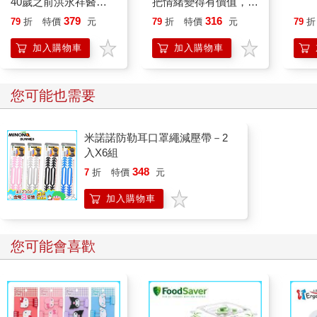
40歲之前洪永祥醫師
把情緒變得有價值，跟
圖拉真很清楚，他受歡迎不只是因為給了人民實際的東西，也是
就告訴我這些事
誰都能自在相處
379
316
因為他讓他們參與傳統上由富人獨享的娛樂。食物不可或缺，但
79
折
特價
元
79
折
特價
元
79
折
有了競技賽的享受，人生才值得活。
加入購物車
加入購物車
如果你有幸得到羅馬競技場的票（角鬥士的競技賽一年只有
十二次，是社交活動的重頭戲），可以享受一整天的娛樂。座位
您可能也需要
是按照社會地位安排，你們是野蠻人，所以地位恐怕很低，得坐
到頂上的便宜位置。不過你們的視野很好，可以俯望長排的觀眾
歡呼、瘋狂地向他們支持的對象揮手。
米諾諾防勒耳口罩繩減壓帶－2
入X6組
早晨由狩獵動物開始。狩獵項目都極受歡迎，有時候會展示
348
7
折
特價
元
帝國邊疆的珍禽異獸，例如長頸鹿和河馬，有時會讓公牛和熊對
戰。不過，通常是幾種野獸讓老練的獵人獵捕。這些人穿著鮮豔
加入購物車
服裝，展現他們魁梧的身軀。他們會直接靠近野獸，通常看似不
可能逃過野獸的攻擊，但他們卻能靠著智慧和膽識（當然還有一
些精心布置的木頭圍欄）而成功。等野獸累了，他們就用矛刺殺
您可能會喜歡
野獸，或無情地用箭矢攻擊，直到野獸倒下。他們刻意把所有打
鬥集中在場中央進行，讓所有人都看得見。不習慣的人，光是看
到野獸的數量就無法消受。我在一場慶祝皇帝即位十年的鋪張節
目中，看到六十隻野豬打在一起，還有許多其他的野獸被殺，其
中甚至有大象和鬣狗。鬣狗是印度種，這是羅馬人第一次看到鬣