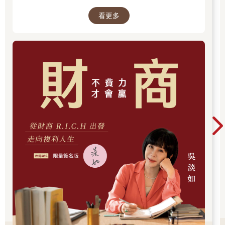
之間坐著流汗。她會空腹喝兩大杯酒來開胃，吐光之後再喝。真
突破1億人以上。她擅長用貼近生活的語言，解
令人作嘔。
看更多
讀歷史中的權力運作與人性選擇，讓看似遙遠的
過去，應對著現實人生的思索。
更糟的是，想讓人請吃飯的人會來糾纏你。他們會阿諛奉
承，替你拿毛巾，即使你的毛巾比嬰兒的圍兜還要髒，他們也會
稱讚毛巾比雪潔白。你梳理日益稀疏的頭髮，他們會把你的鬈髮
比擬為阿基里斯茂密的髮絲。他們會替你揩揩額上的汗水。你見
識了上千種乏味的把戲之後，終究會認輸，邀他們去用餐。
浴場也有比較骯髒的一面。失竊是常有的問題，因為你脫下
的衣物是很好得手的目標，尤其在奴隸疏於看管的情況。我想起
我聽過一個笑話：浴場裡，有兩個男人向一個智者借刮刀。一個
是陌生人，而他知道另一個是賊。於是他對陌生人說：「不好意
思，我不認識你。」而他對賊說：「不好意思，我認識你！」浴
場也有去獵豔的人。我認識一個年老的傳統分子，他名字暫且不
表。他總是批評新潮流和其他不符合羅馬人理想的事，但我們一
同在浴場的時候，他的視線一直都停留在腰際，貪婪地盯著年輕
男子。我最近在本地的浴場看過一個塗鴉寫著：「皇帝的內侍阿
佩里斯（Apelles）和戴克斯特 （Dexter）曾在這裡吃了頓愉快的
午餐，同時上了床。」就連皇帝的貼身男僕也幹這種事！