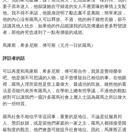
妻子原本迷人，他卻讓她在守婦道的女人不應置喙的事情上支配
他。我不得不承認，他親身證明了勵志書不是萬能；簡單來說，
他的內心沒有羅馬人可以釋放。不過，他的例子雖然丟臉，卻不
該讓其他人怯步，如果他的作品能讓我的訊息傳遞給更多野蠻讀
者，那他終究也達到了一點有價值的成就。
馬庫斯．希多尼斯．傅可斯（元月一日於羅馬）
評註者的話
可以再度和馬庫斯．希多尼斯．傅可斯合作，我算是覺得榮幸
吧。他是個不可思議的人物，從不曾懷疑自己相信的事。在他眼
裡，羅馬人理所當然是世上最偉大、最成功的民族。雖然他的看
法是否能代表所有羅馬人，在學術上總有些爭議，不過他的觀點
絕對可以讓我們一窺許多羅馬社會上層人士認為羅馬之所以偉大
的一些特質。
羅馬社會不相信平等這回事，重要的是地位。不論是征服異邦
人、懲罰奴隸，或是當他們家庭的一家之主，羅馬人都很接受階
級制度的觀念。他們會盡可能提升社會地位。因此，馬庫斯正適