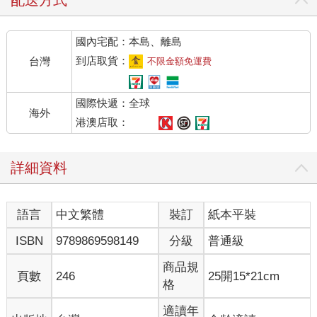
配送方式
的。他們無憂無慮，託付其他人保障他們逍遙的生活，而那些人
的職責是警覺地保衛他們。人民知道更優秀的人在維護他們的利
國內宅配：本島、離島
益，所以很安心。我身為元老，正是最優秀的人。我不需要工
作，因此生活閒適。然而，我幾乎比所有人都忙碌。我在公眾的
到店取貨：
台灣
不限金額免運費
目光下謹言慎行。我待在議事廣場，而且向各種想向我陳情的人
敞開我別墅的大門。沒事做的時候，我也會刻意做點事，而且讓
國際快遞：全球
人看到我有在做事。我閒適的人生根本稱不上悠哉。而你沒有那
海外
樣的煩惱。你可以放輕鬆，享受偉大的羅馬城提供的各式休閒活
港澳店取：
動。
詳細資料
一個異邦人問皇帝為什麼他每天泡一次澡，據說皇帝回答：「因
為我沒時間泡兩次澡。」我由衷同意。如果你造訪過富麗堂皇的
皇家浴場，你也會有同感。以提特斯（Titus）的浴場為例，那裡
語言
中文繁體
裝訂
紙本平裝
的入口高大，樓梯寬大而平緩——以免爬樓梯太累人。接著進入
非常寬敞的大廳，有一大塊地方讓奴隸和其他隨從等他們主人泡
ISBN
9789869598149
分級
普通級
澡。這大廳左邊是明亮雅緻的包廂，可以用來接待重要訪客。那
之後是兩間寬敞的更衣室，後方是另一個大廳，有三個冷水池。
商品規
頁數
246
25開15*21cm
表面都飾有拉科尼亞的大理石板，白色大理石像擺放的位置恰到
格
好處。
適讀年