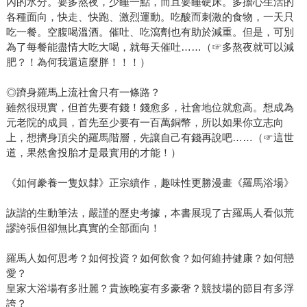
內的水分。要多熬夜，少睡一點，而且要睡硬床。多擔心生活的
各種面向，快走、快跑、激烈運動。吃酸而刺激的食物，一天只
吃一餐。空腹喝溫酒。催吐、吃瀉劑也有助於減重。但是，可別
為了每餐能盡情大吃大喝，就每天催吐……（☞多熬夜就可以減
肥？！為何我還這麼胖！！！）
◎躋身羅馬上流社會只有一條路？
雖然很現實，但首先要有錢！錢愈多，社會地位就愈高。想成為
元老院的成員，首先至少要有一百萬銅幣，所以如果你立志向
上，想擠身頂尖的羅馬階層，先讓自己有錢再說吧……（☞這世
道，果然會投胎才是最實用的才能！）
《如何豢養一隻奴隸》正宗續作，趣味性更勝漫畫《羅馬浴場》
詼諧的生動筆法，嚴謹的歷史考據，本書展現了古羅馬人看似荒
謬誇張但卻無比真實的全部面向！
羅馬人如何思考？如何投資？如何飲食？如何維持健康？如何戀
愛？
皇家大浴場有多壯麗？貴族晚宴有多豪奢？競技場的節目有多浮
誇？