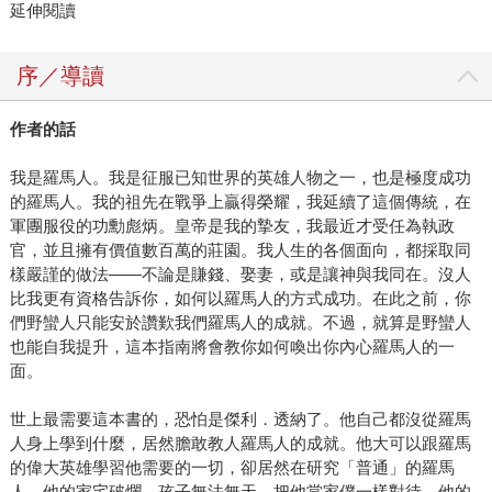
延伸閱讀
序／導讀
作者的話
我是羅馬人。我是征服已知世界的英雄人物之一，也是極度成功
的羅馬人。我的祖先在戰爭上贏得榮耀，我延續了這個傳統，在
軍團服役的功勳彪炳。皇帝是我的摯友，我最近才受任為執政
官，並且擁有價值數百萬的莊園。我人生的各個面向，都採取同
樣嚴謹的做法――不論是賺錢、娶妻，或是讓神與我同在。沒人
比我更有資格告訴你，如何以羅馬人的方式成功。在此之前，你
們野蠻人只能安於讚歎我們羅馬人的成就。不過，就算是野蠻人
也能自我提升，這本指南將會教你如何喚出你內心羅馬人的一
面。
世上最需要這本書的，恐怕是傑利．透納了。他自己都沒從羅馬
人身上學到什麼，居然膽敢教人羅馬人的成就。他大可以跟羅馬
的偉大英雄學習他需要的一切，卻居然在研究「普通」的羅馬
人。他的家宅破爛，孩子無法無天，把他當家僕一樣對待。他的