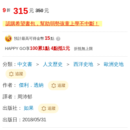
315
9
折
元
350
元
認購希望書包，幫助弱勢孩童上學不中斷！
15
預計最高可得金幣
點
?
100累1點 4點抵1元
HAPPY GO享
折抵無上限
分類：
中文書
＞
人文歷史
＞
西洋史地
＞
歐洲史地
追蹤
作者：
傑利．透納
追蹤
譯者：
周沛郁
出版社：
如果
追蹤
出版日：
2018/05/31