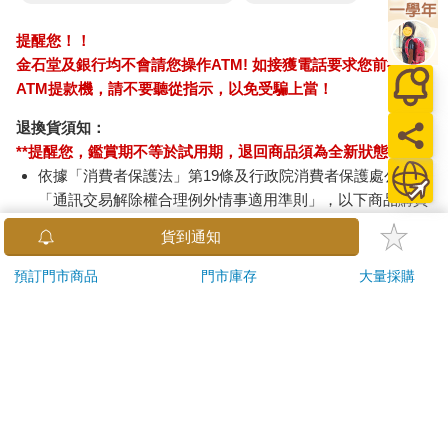
架裝置成埃特納火山的模樣。突然間，臺架倒下，他跌入獸籠
裡，被野獸撕碎。他任自己在火山旁表現得像頭野獸，這樣巧妙
提醒您！！
地死去是罪有應得。
金石堂及銀行均不會請您操作ATM! 如接獲電話要求您前往
ATM提款機，請不要聽從指示，以免受騙上當！
有些人覺得這些處罰令人難以消受，但是別忘了，體罰對社
會底層的人而言很自然。應該公開懲罰，讓大家看到罪人為了他
退換貨須知：
們的罪行而受折磨。行刑方式常常參考神話，做出有趣的舞臺布
**提醒您，鑑賞期不等於試用期，退回商品須為全新狀態**
置，所以觀看前可要復習一下神話知識。我看過一個死刑犯叫洛
依據「消費者保護法」第19條及行政院消費者保護處公告之
雷歐路斯（Laureolus），像普羅米修斯（Prometheus）一樣被綁
「通訊交易解除權合理例外情事適用準則」，以下商品購買
在一塊石頭上。記得嗎？有隻禿鷹不斷啄食普羅米修斯的內臟，
後，除商品本身有瑕疵外，將不提供7天的猶豫期：
直到永遠。而這個洛奧雷歐路斯掛在十字架上，被一隻蘇格蘭熊
貨到通知
易於腐敗、保存期限較短或解約時即將逾期。（如：生
慢慢咬食著他的內臟。他支離破碎的四肢不停顫抖，渾身血肉模
鮮食品）
預訂門市商品
門市庫存
大量採購
糊，淌下凝血。又有一次，一個罪犯從地下升上競技場，跟去冥
依消費者要求所為之客製化給付。（客製化商品）
府救妻子的奧菲斯（Orpheus）一樣，拿著一把里拉琴。他四周
報紙、期刊或雜誌。（含MOOK、外文雜誌）
都是獅子和其他野獸，野獸原本似乎像神話中一樣被他的音樂迷
惑了。就在罪犯自己開始相信野獸被迷住的那一刻，野獸收到信
經消費者拆封之影音商品或電腦軟體。
號撲向他，把他撕碎。設計是真巧妙啊。
非以有形媒介提供之數位內容或一經提供即為完成之線
上服務，經消費者事先同意始提供。（如：電子書、電
行刑之後是一天中的重頭戲――角鬥士。戰士入場時，皇帝
子雜誌、下載版軟體、虛擬商品…等）
會坐到歡騰的群眾前方。準備時刻可以看到他們磨利刀劍，烤熱
已拆封之個人衛生用品。（如：內衣褲、刮鬍刀、除毛