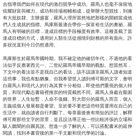
合指導我們如何在現代的激烈競爭中成功。羅馬人也毫不保留地
炫耀財富與權力。成功和排場相輔相成，從舉辦大型競技，到擁
有大批奴隸、主辦盛宴，羅馬人理所當然地把那樣的開銷當成他
們人生成就的指標。馬庫斯最適合帶你一探富裕生活的奧祕。羅
馬人有明確的目標，達成目標的手段極度有效率。這種直截了當
達成目標的方式，適用於人類生活從感情到財務的所有面向。許
多狀況直到今日仍然適用。
馬庫斯生於羅馬帝國時期。我不確定他的確切年代，不過他的看
法似乎反應著西元一、二世紀羅馬帝國早期的觀點。想當然耳，
下文中的看法並不是我自己的看法，該不該讓非羅馬人讀者知道
這些事，我也有點猶豫。但我希望世人讀到傅可斯的文字，會明
白羅馬人和現代人的行為其實十分相似，即使他們重視的個人特
質，和現代勵志書籍裡推崇的特質截然不同。羅馬人身處在艱困
的世界，人生短暫，人命不值錢。對大部分的羅馬人而言，個人
主義或個人發展都是奢望。至於要不要把這些特質運用在自己的
生活中，就由讀者自行判斷了。每章最後會有簡短的評註，解釋
傅可斯那些文字的背景，並且設法導正他一些比較誇張的立場和
駭人聽聞的自圓其說。想進一步了解的人，可以搭配書末的延伸
閱讀，找到本書背後的第一手文獻和現代學術討論。