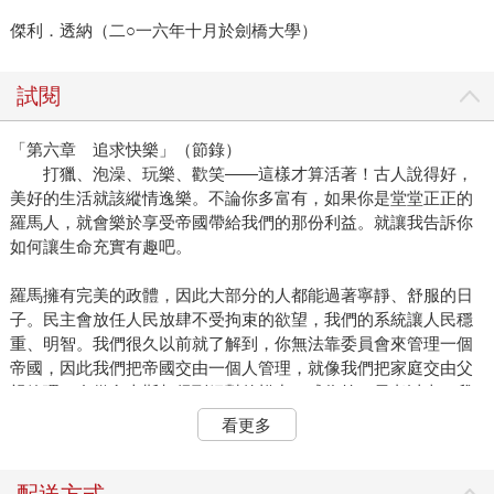
傑利．透納（二○一六年十月於劍橋大學）
試閱
「第六章 追求快樂」（節錄）
打獵、泡澡、玩樂、歡笑――這樣才算活著！古人說得好，
美好的生活就該縱情逸樂。不論你多富有，如果你是堂堂正正的
羅馬人，就會樂於享受帝國帶給我們的那份利益。就讓我告訴你
如何讓生命充實有趣吧。
羅馬擁有完美的政體，因此大部分的人都能過著寧靜、舒服的日
子。民主會放任人民放肆不受拘束的欲望，我們的系統讓人民穩
重、明智。我們很久以前就了解到，你無法靠委員會來管理一個
帝國，因此我們把帝國交由一個人管理，就像我們把家庭交由父
親管理。自從奧古斯都得到絕對的權力，成為第一元老以來，我
們政府就成為正義與效率的典範，從來沒有一個民族像羅馬人在
看更多
皇帝統治下這樣繁榮興旺。
羅馬這樣的國家由最優秀的人掌管，因此羅馬公民當然是最幸福