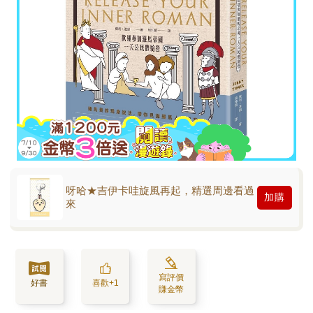
呀哈★吉伊卡哇旋風再起，精選周邊看過
加購
來
寫評價
好書
喜歡+1
賺金幣