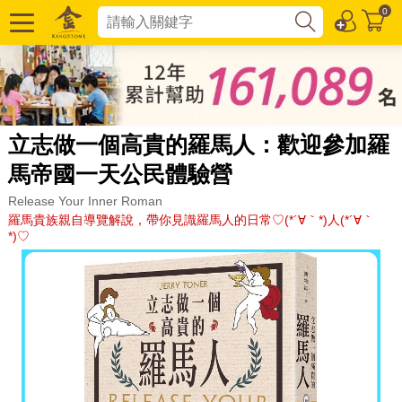
0
立志做一個高貴的羅馬人：歡迎參加羅
馬帝國一天公民體驗營
Release Your Inner Roman
羅馬貴族親自導覽解說，帶你見識羅馬人的日常♡(*´∀｀*)人(*´∀｀
*)♡