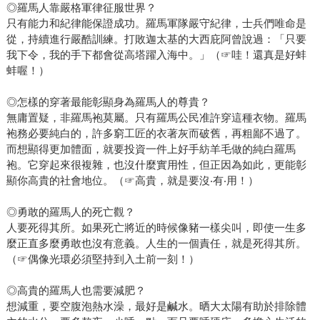
◎羅馬人靠嚴格軍律征服世界？
只有能力和紀律能保證成功。羅馬軍隊嚴守紀律，士兵們唯命是
從，持續進行嚴酷訓練。打敗迦太基的大西庇阿曾說過：「只要
我下令，我的手下都會從高塔躍入海中。」（☞哇！還真是好蚌
蚌喔！）
◎怎樣的穿著最能彰顯身為羅馬人的尊貴？
無庸置疑，非羅馬袍莫屬。只有羅馬公民准許穿這種衣物。羅馬
袍務必要純白的，許多窮工匠的衣著灰而破舊，再粗鄙不過了。
而想顯得更加體面，就要投資一件上好手紡羊毛做的純白羅馬
袍。它穿起來很複雜，也沒什麼實用性，但正因為如此，更能彰
顯你高貴的社會地位。（☞高貴，就是要沒‧有‧用！）
◎勇敢的羅馬人的死亡觀？
人要死得其所。如果死亡將近的時候像豬一樣尖叫，即使一生多
麼正直多麼勇敢也沒有意義。人生的一個責任，就是死得其所。
（☞偶像光環必須堅持到入土前一刻！）
◎高貴的羅馬人也需要減肥？
想減重，要空腹泡熱水澡，最好是鹹水。晒大太陽有助於排除體