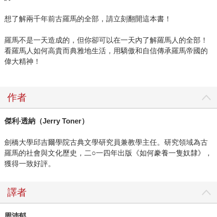
想了解兩千年前古羅馬的全部，請立刻翻開這本書！
羅馬不是一天造成的，但你卻可以在一天內了解羅馬人的全部！
看羅馬人如何高貴而典雅地生活，用驕傲和自信傳承羅馬帝國的
偉大精神！
作者
傑利
‧
透納（
Jerry Toner
）
劍橋大學邱吉爾學院古典文學研究員兼教學主任。研究領域為古
羅馬的社會與文化歷史，二○一四年出版《如何豢養一隻奴隸》，
獲得一致好評。
譯者
周沛郁