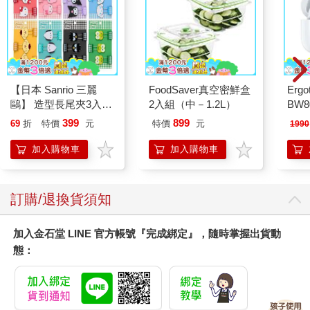
狗。牠的外表像獅子和老虎的混種，不過和狗與狐狸也有幾分神
似，這些動物的特徵都奇妙地混雜在一隻動物身上。節目的亮點
是整個競技場做成船型。「船」的側邊突然裂開，數以百計的動
物從裡面湧出。熊、豹、獅、鴕鳥、野驢、野牛，和各式各樣的
家畜驚慌地跑來跑去，而獵人穩定地放箭射殺。殺戮的場面十分
【日本 Sanrio 三麗
FoodSaver真空密鮮盒
Erg
壯觀。
鷗】 造型長尾夾3入組
2入組（中－1.2L）
BW
(8款可選) 凱蒂貓 Hello
AN
提特斯皇帝很擅長這種壯觀的節目。一場節目裡，巨鳥和四
399
899
69
折
特價
元
特價
元
1990
Kitty 庫洛米 布丁狗 酷
隻大象掀起大戰。他為了慶祝羅馬競技場開幕而舉辦的競技賽
企鵝
加入購物車
加入購物車
裡，殺了九千隻動物，連女人和武裝的侏儒都參與殺戮。他安排
的不是角鬥士之間的簡單搏鬥，而是百數名步兵之間的激戰，甚
至在競技場裡灌滿水，重現海戰。競技賽持續了一百天，他除了
讓人一飽眼福，還給人們實質的好處。他舉辦一場摸彩，讓隨從
訂購/退換貨須知
把小木球丟進群眾之間。木球上刻著幸運得到球的人有什麼獎賞
――可能是一些食物或新衣、銀杯，甚至金杯，或馬匹、馱獸或
加入金石堂 LINE 官方帳號『完成綁定』，隨時掌握出貨動
奴隸。當然了，搶球的競爭非常激烈，許多人被踐踏而死。
態：
午餐時間的處決，讓人稍稍喘息。我最近看了強盜賽勒魯斯
（Selurus）的行刑，他因為在西西里的埃特納（Etna）附近率眾
發起一場小型暴動而被處決。他被放到一座高大臺架的頂上，臺