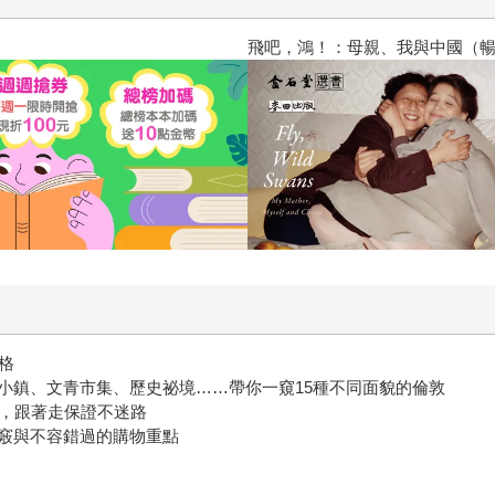
飛吧，鴻！：母親、我與中國（暢
格
小鎮、文青市集、歷史祕境……帶你一窺15種不同面貌的倫敦
圖，跟著走保證不迷路
竅與不容錯過的購物重點