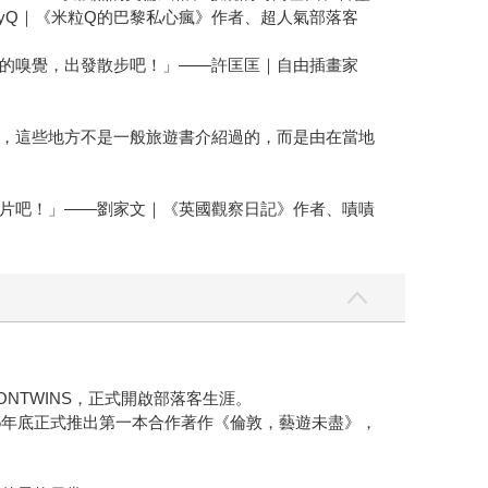
lyQ｜《米粒Q的巴黎私心瘋》作者、超人氣部落客
敏銳的嗅覺，出發散步吧！」——許匡匡｜自由插畫家
，這些地方不是一般旅遊書介紹過的，而是由在當地
尚大片吧！」——劉家文｜《英國觀察日記》作者、嘖嘖
TWINS，正式開啟部落客生涯。
5年底正式推出第一本合作著作《倫敦，藝遊未盡》，