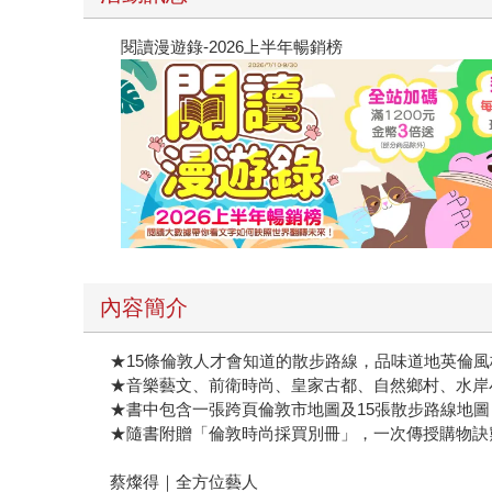
閱讀漫遊錄-2026上半年暢銷榜
內容簡介
★15條倫敦人才會知道的散步路線，品味道地英倫風
★音樂藝文、前衛時尚、皇家古都、自然鄉村、水岸
★書中包含一張跨頁倫敦市地圖及15張散步路線地
★隨書附贈「倫敦時尚採買別冊」，一次傳授購物訣
蔡燦得｜全方位藝人