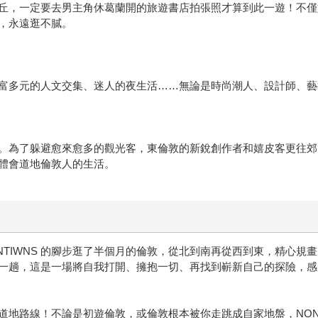
丘，一定要去男主角休葛蘭開的旅遊書店拍張照才算到此一遊！不僅
，永遠逛不膩。
富多元的人文交集、迷人的夜生活……無論是時尚潮人、設計師、藝
。為了躲避愈來愈多的觀光客，東倫敦的新銳創作者和嬉皮客更往郊
體會道地倫敦人的生活。
TIWNS 的腳步逛了半個月的倫敦，從北到南再從西到東，精心規畫
一趟，這是一場將自我打開、擁抱一切、再找到嶄新自己的探險，感
地路線！不論是初遊倫敦，或倫敦根本被你走跳成自家地盤，NONT