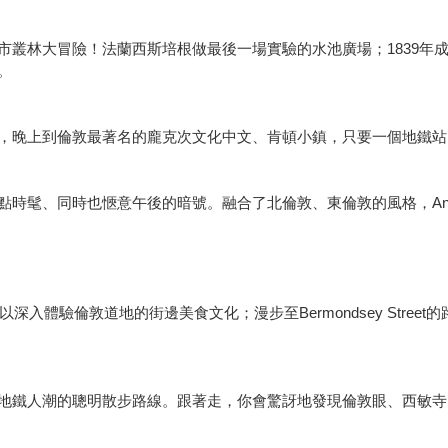
市叢林大冒險！法蘭西斯培根做最後一場實驗的水池廣場；1839年
。
，晚上到倫敦最著名的龐克次文化中文、肯頓小鎮，只要一個地鐵
個有點時髦、同時也愜意午後的暗號。融合了北倫敦、東倫敦的風格，An
ket，可以深入體驗倫敦道地的街邊美食文化；漫步至Bermondsey S
地鐵人潮的聰明散步路線。跟著走，你會驚訝地發現倫敦眼、西敏寺