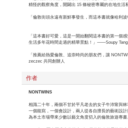
精怪的觀察角度，開闢出 15 條秘密專屬的在地生活
「倫敦街頭永遠有新鮮事發生，而這本書就像哈利波特
「這本書好可愛，這是一開始翻閱這本書的第一個感
生活多年花時間走過的精華景點！」——Soupy Tan
「推薦給熱愛倫敦、追崇時尚的朋友們，讓 NONT
zeczec 共同創辦人
作者
NONTWINS
相識二十年，兩個不甘於平凡老去的女子牛沛甯與林容
一個能寫，一個會設計，兩人從各自擅長的藝術設計
為本土市場帶來少數以藝文角度切入的倫敦旅遊專書