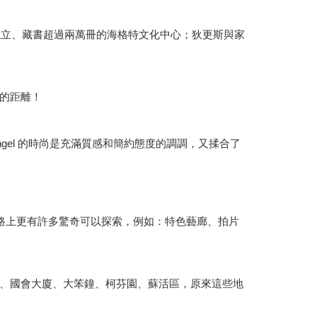
成立、藏書超過兩萬冊的海格特文化中心；狄更斯與家
站的距離！
gel 的時尚是充滿質感和簡約態度的調調，又揉合了
treet的路上更有許多驚奇可以探索，例如：特色藝廊、拍片
、國會大廈、大笨鐘、柯芬園、蘇活區，原來這些地