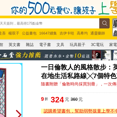
圭吾
楊双子
公益書包
16647續集
吉伊卡哇
高希均
通靈藥師
路邊攤新作
馬斯克
玩具總動員5
超慢跑
館
英文書
雜誌
電子書
文具
玩具親子
3C電玩
家
一日倫敦人的風格散步：英倫
在地生活私路線╳7個特色
隨書附贈「倫敦時尚採買別冊」，一次傳
324
9
折
元
360
元
認購希望書包，幫助弱勢孩童上學不