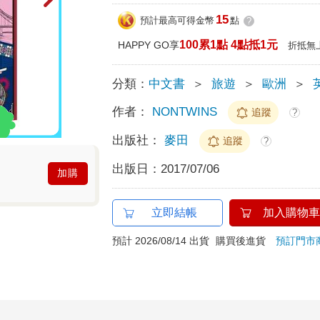
15
預計最高可得金幣
點
?
100累1點 4點抵1元
HAPPY GO享
折抵無
分類：
中文書
＞
旅遊
＞
歐洲
＞
作者：
NONTWINS
追蹤
?
出版社：
麥田
追蹤
?
出版日：
2017/07/06
加購
立即結帳
加入購物車
預計 2026/08/14 出貨
購買後進貨
預訂門市