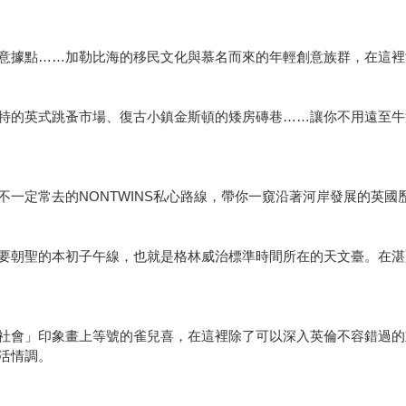
意據點……加勒比海的移民文化與慕名而來的年輕創意族群，在這裡
特的英式跳蚤市場、復古小鎮金斯頓的矮房磚巷……讓你不用遠至牛
一定常去的NONTWINS私心路線，帶你一窺沿著河岸發展的英國
要朝聖的本初子午線，也就是格林威治標準時間所在的天文臺。在湛
社會」印象畫上等號的雀兒喜，在這裡除了可以深入英倫不容錯過的
活情調。