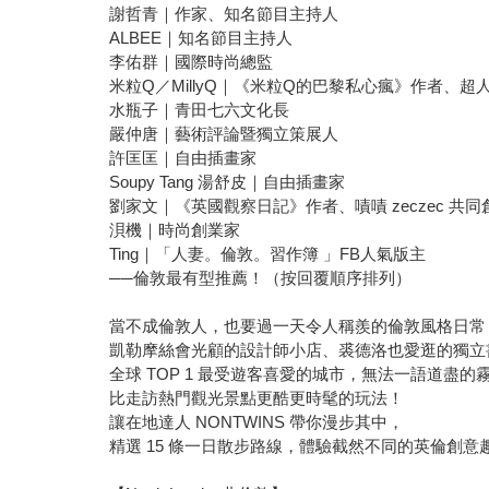
謝哲青｜作家、知名節目主持人
ALBEE｜知名節目主持人
李佑群｜國際時尚總監
米粒Q／MillyQ｜《米粒Q的巴黎私心瘋》作者、超
水瓶子｜青田七六文化長
嚴仲唐｜藝術評論暨獨立策展人
許匡匡｜自由插畫家
Soupy Tang 湯舒皮｜自由插畫家
劉家文｜《英國觀察日記》作者、嘖嘖 zeczec 共同
浿機｜時尚創業家
Ting｜「人妻。倫敦。習作簿 」FB人氣版主
──倫敦最有型推薦！（按回覆順序排列）
當不成倫敦人，也要過一天令人稱羨的倫敦風格日常
凱勒摩絲會光顧的設計師小店、裘德洛也愛逛的獨立
全球 TOP 1 最受遊客喜愛的城市，無法一語道盡的
比走訪熱門觀光景點更酷更時髦的玩法！
讓在地達人 NONTWINS 帶你漫步其中，
精選 15 條一日散步路線，體驗截然不同的英倫創意