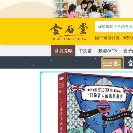
國中自修評量
東野
唯紅花綻放
奧德賽
會員獎勵
中文書
動漫ACG
親子