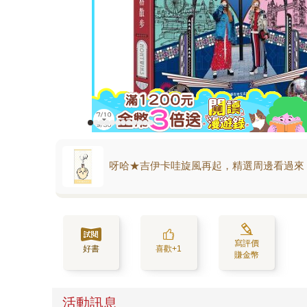
呀哈★吉伊卡哇旋風再起，精選周邊看過來
寫評價
好書
喜歡+1
賺金幣
活動訊息