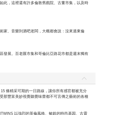
如此，這裡還有許多倫敦舊戲院、古董市集，以及時
術家、音樂到酒吧老闆，大概都會說：沒來過東倫
區發展。百老匯市集和哥倫比亞路花市都是週末獨有
 15 條精采可期的一日路線，讓你所有感官都被充分
受那豐富美妙視覺聽覺味蕾都不可言傳之藝術的各種
WINS 以強烈的英倫風格、敏銳的時尚基因、古靈