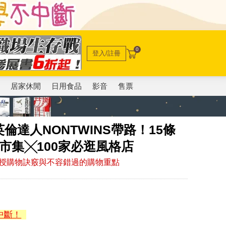
0
登入/註冊
電
居家休閒
日用食品
影音
售票
達人NONTWINS帶路！15條
市集╳100家必逛風格店
授購物訣竅與不容錯過的購物重點
中斷！