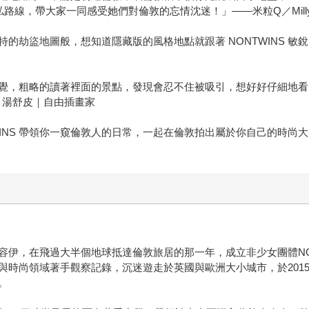
私路線，帶大家一同感受她們對倫敦的忘情沈迷！」——米粒Q／Mil
的劫盜地圖般，想知道隱藏版的風格地點就跟著 NONTWINS 
覺，粗略的讀著裡面的景點，發現會忍不住被吸引，想好好仔細地看
g 湯舒皮｜自由插畫家
WINS 帶領你一窺倫敦人的日常，一起在倫敦拍出屬於你自己的時
伊，在飛過大半個地球抵達倫敦旅居的那一年，成立非少女團體NON
與時尚領域著手觀察記錄，沉迷遊走於英國與歐洲大小城市，於201
。