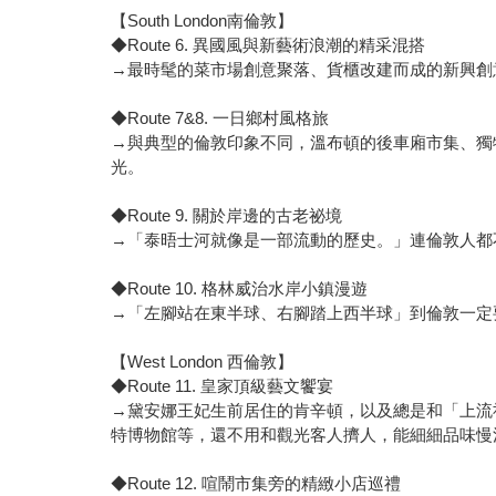
【South London南倫敦】
◆Route 6. 異國風與新藝術浪潮的精采混搭
→最時髦的菜市場創意聚落、貨櫃改建而成的新興創
◆Route 7&8. 一日鄉村風格旅
→與典型的倫敦印象不同，溫布頓的後車廂市集、獨
光。
◆Route 9. 關於岸邊的古老祕境
→「泰晤士河就像是一部流動的歷史。」連倫敦人都不
◆Route 10. 格林威治水岸小鎮漫遊
→「左腳站在東半球、右腳踏上西半球」到倫敦一定
【West London 西倫敦】
◆Route 11. 皇家頂級藝文饗宴
→黛安娜王妃生前居住的肯辛頓，以及總是和「上流
特博物館等，還不用和觀光客人擠人，能細細品味慢
◆Route 12. 喧鬧市集旁的精緻小店巡禮