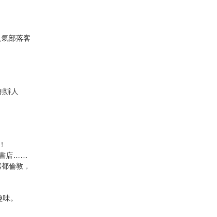
人氣部落客
創辦人
！
書店……
霧都倫敦，
趣味。