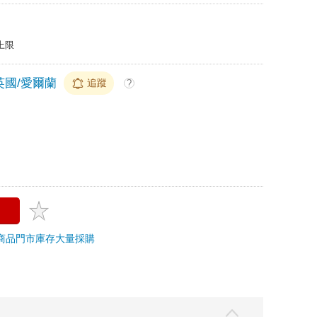
上限
英國/愛爾蘭
追蹤
?
商品
門市庫存
大量採購