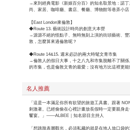
→來到經典電影《新娘百分百》的知名取景地：諾丁
尚、家居、咖啡廳、書店、餐廳、博物館等巷弄小店
【East London東倫敦】
◆Route 13. 藝術設計時尚的創意大本營
→源源不絕的怪點子、無時無刻上演的街頭藝術、豐
敦，怎麼算來過倫敦呢？
◆Route 14&15. 週末必訪的兩大時髦文青市集
→倫敦人的假日大事，十之八九和市集脫離不了關係
的市集，也是倫敦文青的最愛；沒有地方比這裡更能
名人推薦
「這是一本滿足你所有欲望的旅遊工具書。跟著 NON
刺激著。已經偷偷在心裡計畫放長假時一定要親身走
饗宴。」——ALBEE｜知名節目主持人
「想跳脫表層觀光，必須私藏的就是在地人放口袋的道