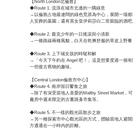
【North London北倫敦】
◆Route 1. 流浪在城市北邊的一隅綠意
→以倫敦占地最遼闊的綠色荒原為中心，展開一場都
人安葬的墓園；還有英女皇伊莉莎白二世親臨的酒吧
◆Route 2. 龐克少年的一日搖滾與小清新
→一條路線兩種風貌，白天在乾爽舒服的草皮上野餐
◆Route 3. 上下城女孩的時髦和解
→「今天下午約在 Angel 吧！」這是想要度過一
一些復古舊物的趣味。
【Central London倫敦市中心】
◆Route 4. 南岸假日饗食之旅
→除了有深受當地人喜愛的Maltby Street Mar
廠房中週末限定的古董跳蚤市集等。
◆Route 5. 不一樣的觀光區散步之旅
→另一種探索市中心觀光區的方式，體驗當地人避開
方通通在一小時內的距離。