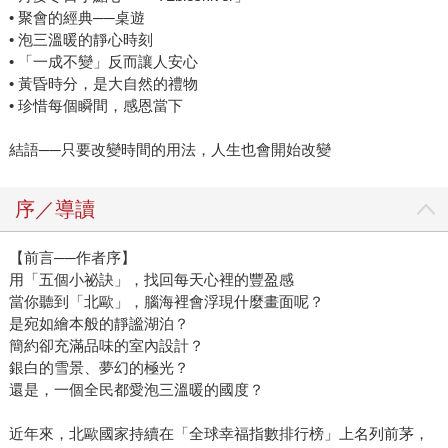
• 聚會的經典──桌遊
• 泡三溫暖的靜心時刻
• 「一成不變」反而讓人安心
• 黃昏時分，是大自然的禮物
• 珍惜每個瞬間，感恩當下
結語──只要改變時間的用法，人生也會開始改變
序／導讀
【前言──作者序】
用「五個小祕訣」，找回每天心裡的豐盈感
當你聽到「北歐」，腦海裡會浮現什麼畫面呢？
是宛如繪本般的靜謐湖泊？
簡約卻充滿品味的室內設計？
銀白的雪景、夢幻的極光？
還是，一個全民都愛泡三溫暖的國度？
近年來，北歐國家持續在「全球幸福指數排行榜」上名列前茅，