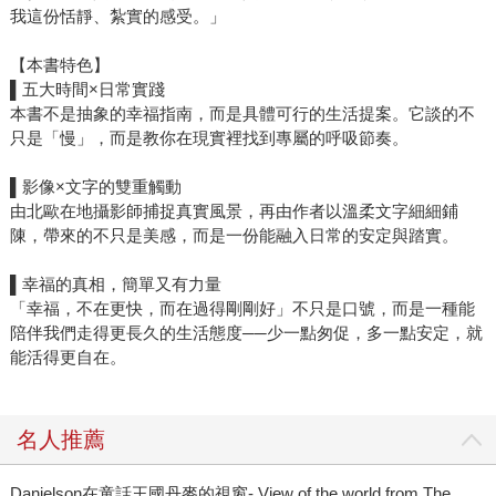
我這份恬靜、紮實的感受。」
【本書特色】
▌五大時間×日常實踐
本書不是抽象的幸福指南，而是具體可行的生活提案。它談的不
只是「慢」，而是教你在現實裡找到專屬的呼吸節奏。
▌影像×文字的雙重觸動
由北歐在地攝影師捕捉真實風景，再由作者以溫柔文字細細鋪
陳，帶來的不只是美感，而是一份能融入日常的安定與踏實。
▌幸福的真相，簡單又有力量
「幸福，不在更快，而在過得剛剛好」不只是口號，而是一種能
陪伴我們走得更長久的生活態度──少一點匆促，多一點安定，就
能活得更自在。
名人推薦
Danielson在童話王國丹麥的視窗- View of the world from The