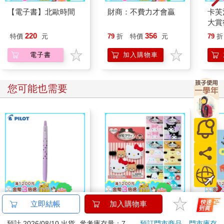
【電子書】北歐時間
財商：不費力才會贏
卡芙
大賞
藏版
220
356
特價
元
79
折
特價
元
79
折
「好
電子書
加入購物車
您可能也需要
百樂果汁筆0.5 PURE
【日本 三麗鷗 Sanrio
哩哩
立即結帳
加入購物車
聯名 葡萄(限量)
】 三麗鷗人物 髮夾 (7
(藍白
預計 2026/08/10 出貨
參考庫存量：7
預訂門市商品
門市庫存