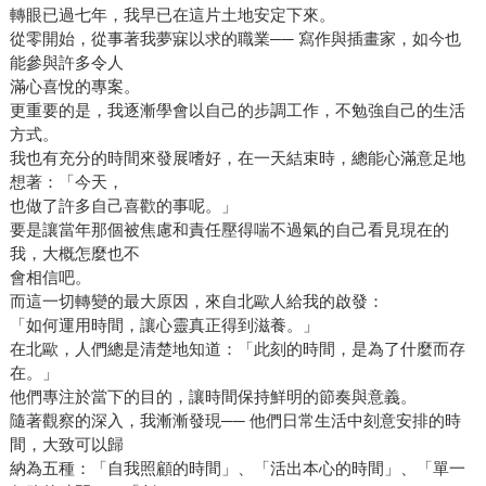
轉眼已過七年，我早已在這片土地安定下來。
從零開始，從事著我夢寐以求的職業── 寫作與插畫家，如今也
能參與許多令人
滿心喜悅的專案。
更重要的是，我逐漸學會以自己的步調工作，不勉強自己的生活
方式。
我也有充分的時間來發展嗜好，在一天結束時，總能心滿意足地
想著：「今天，
也做了許多自己喜歡的事呢。」
要是讓當年那個被焦慮和責任壓得喘不過氣的自己看見現在的
我，大概怎麼也不
會相信吧。
而這一切轉變的最大原因，來自北歐人給我的啟發：
「如何運用時間，讓心靈真正得到滋養。」
在北歐，人們總是清楚地知道：「此刻的時間，是為了什麼而存
在。」
他們專注於當下的目的，讓時間保持鮮明的節奏與意義。
隨著觀察的深入，我漸漸發現── 他們日常生活中刻意安排的時
間，大致可以歸
納為五種：「自我照顧的時間」、「活出本心的時間」、「單一