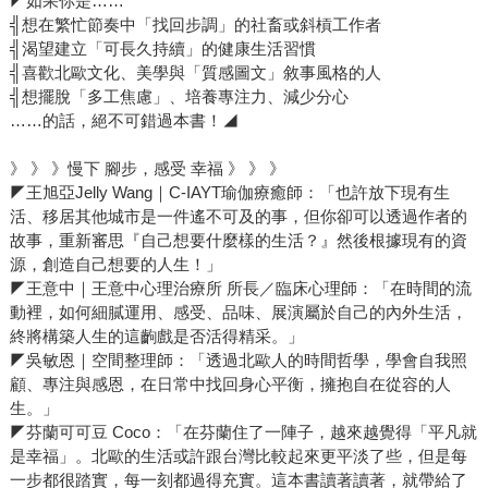
◤如果你是……
╣想在繁忙節奏中「找回步調」的社畜或斜槓工作者
╣渴望建立「可長久持續」的健康生活習慣
╣喜歡北歐文化、美學與「質感圖文」敘事風格的人
╣想擺脫「多工焦慮」、培養專注力、減少分心
……的話，絕不可錯過本書！◢
》 》 》慢下 腳步，感受 幸福 》 》 》
◤王旭亞Jelly Wang｜C-IAYT瑜伽療癒師：「也許放下現有生
活、移居其他城市是一件遙不可及的事，但你卻可以透過作者的
故事，重新審思『自己想要什麼樣的生活？』然後根據現有的資
源，創造自己想要的人生！」
◤王意中｜王意中心理治療所 所長／臨床心理師：「在時間的流
動裡，如何細膩運用、感受、品味、展演屬於自己的內外生活，
終將構築人生的這齣戲是否活得精采。」
◤吳敏恩｜空間整理師：「透過北歐人的時間哲學，學會自我照
顧、專注與感恩，在日常中找回身心平衡，擁抱自在從容的人
生。」
◤芬蘭可可豆 Coco：「在芬蘭住了一陣子，越來越覺得「平凡就
是幸福」。北歐的生活或許跟台灣比較起來更平淡了些，但是每
一步都很踏實，每一刻都過得充實。這本書讀著讀著，就帶給了