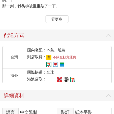
啊。」
那一刻，我彷彿被重重敲了一下。
因為當時的我，與自己的關係，實在糟透了。
「我真的好討厭自己。」
看更多
「我是個丟臉又糟糕的人。」
我總是用這些話攻擊自己，甚至嚴苛到認為：「像我這種笨拙、
只會麻煩
配送方式
別人的人，根本不配善待自己。」
我以為鞭策自己才會成長，結果卻是日漸萎靡、自信崩塌，甚至
國內宅配：本島、離島
陷入憂鬱，
什麼事都做不了。
到店取貨：
台灣
不限金額免運費
有一次，在課堂小組裡，我隨口說出：「我真的很糟……」
在日本，這也許只是再平常不過的謙虛開場白。
國際快遞：全球
但在場同學們卻驚訝地瞪大眼，急切地說：
海外
「怎麼會！絕對不是這樣！」
港澳店取：
「妳很棒啊，別再這樣說自己了！」
「妳是不是遇到什麼事了？我們都願意聽妳說喔！」
詳細資料
那份真誠的關心，讓我差點落淚。同時我也意識到：
「在這裡，貶低自己竟然是一件那麼奇怪的事。」
我想：「好，我也要學會肯定自己。」可當我真正嘗試時，卻發
語言
中文繁體
裝訂
紙本平裝
現太難了。「我沒有優點，也不堅強，根本找不到任何值得稱讚