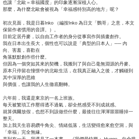
也讓「北歐＝幸福國度」的印象逐漸深植人心。
那麼，為什麼北歐會被視為「幸福感特別高的地方」呢？
初次見面，我是日暮Inko （編按Inko 為日文「鸚哥」之意，本文
保留作者慣用的音譯。）。
目前定居丹麥，以自由工作者的身分從事寫作與插畫創作。
我在日本出生長大，個性也可以說是「典型的日本人」── 內
向、害羞，喜歡在
角落默默創作些什麼。
但因為一個突如其來的契機，我搬到了與自己毫無淵源的丹麥。
原本只停留在憧憬中的北歐生活，在我真正融入之後，才觸碰到
其中深厚的思維
與價值，也讓我的人生徹底翻轉。
六年前，我還是東京的一名上班族。
每天被繁瑣工作壓得透不過氣，卻全然感受不到成就感。
就算偶爾放假，也想不到該做些什麼，最後往往渾渾噩噩睡掉一
整天。
加上我天生容易鑽牛角尖、情緒低落，生活變得愈來愈空洞，與
「幸福」完全無緣。
直到有一天，我遇見了一本書──《我們最快樂： Hygge，向全世