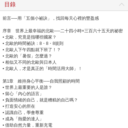
目錄
前言──用「五個小祕訣」，找回每天心裡的豐盈感
序章 世界上最幸福的北歐──二十四小時×三百六十五天的祕密
• 北歐，究竟是指哪些國家？
• 北歐的時間祕訣：8・8・8規則
• 北歐人下午四點就下班了！？
• 北歐的「暑假」怎麼過？
• 相似又不同的北歐與日本人
• 北歐人，才是真正的「時間活用大師」！
第1章 維持身心平衡──自我照顧的時間
• 世界上最重要的人是誰？
• 留心「內心的語言」
• 負面情緒的自己，就是糟糕的自己嗎？
• 打造安心的所在
• 認識自己，學會尊重
• 成為「熱愛的達人」
• 借助自然力量，重新充電