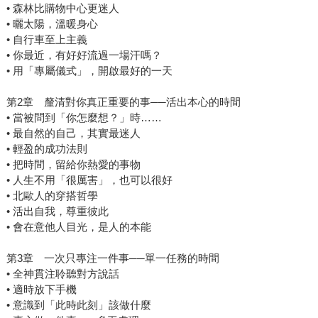
• 森林比購物中心更迷人
• 曬太陽，溫暖身心
• 自行車至上主義
• 你最近，有好好流過一場汗嗎？
• 用「專屬儀式」，開啟最好的一天
第2章 釐清對你真正重要的事──活出本心的時間
• 當被問到「你怎麼想？」時……
• 最自然的自己，其實最迷人
• 輕盈的成功法則
• 把時間，留給你熱愛的事物
• 人生不用「很厲害」，也可以很好
• 北歐人的穿搭哲學
• 活出自我，尊重彼此
• 會在意他人目光，是人的本能
第3章 一次只專注一件事──單一任務的時間
• 全神貫注聆聽對方說話
• 適時放下手機
• 意識到「此時此刻」該做什麼