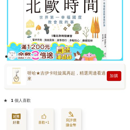
呀哈★吉伊卡哇旋風再起，精選周邊看過
加購
來
★
1
個人喜歡
寫評價
好書
喜歡+1
賺金幣