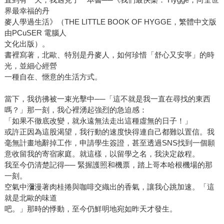
界最幸福的丹
麥人學過生活》（THE LITTLE BOOK OF HYGGE，繁體中文版
由PCuSER 電腦人
文化出版）。
書裡寫著，北歐、特別是丹麥人，如何珍惜「舒心又安寧」的時
光，並細心經營
一種自在、愜意的生活方式。
當下，我彷彿被一束光擊中──「這不就是我一直在尋找的東西
嗎？」那一刻，我心裡湧起強烈的急迫感：
「如果不徹底改變，就永遠無法走出這種虛無的日子！」
或許正因為這股渴望，我行動的速度快得連自己都難以置信。我
毫無計畫地辭掉工作，申請學生簽證，甚至透過SNS找到一個願
意收留我的寄宿家庭。就這樣，以留學之名，我決定啟程。
我至今仍清楚記得── 緊握護照和機票，踏上哥本哈根機場的那
一刻。
空氣中瀰漫著肉桂捲與咖啡交織出的香氣，讓我心跳加速。「這
就是北歐的味道
吧。」那時的悸動，至今仍鮮明地宛如昨天才發生。