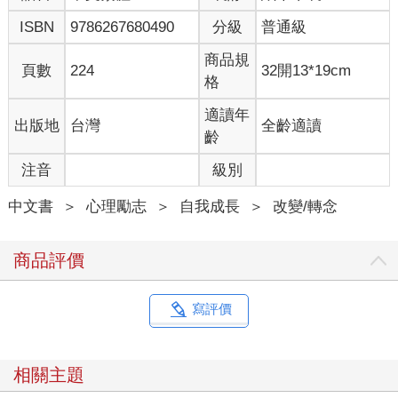
的地方！」
ISBN
9786267680490
分級
普通級
心裡滿是抗拒。
老師對我這麼說：
商品規
頁數
224
32開13*19cm
「愛自己需要根據？！根本不需要那種東西啊！想要好好對待自
格
己，本來就不用拿出什麼證明。而且，你覺得自己一無是處，也
沒有什麼決定性的根據，不是嗎？」
適讀年
出版地
台灣
全齡適讀
「你就是你，這樣就有價值了。不是因為有些事你做得好才有價
齡
值，也不是因為有些事不擅長就沒有價值。這樣的說法根本不成
注音
級別
立啊！你也不會用這種角度去衡量身邊的同學吧？」
「所以啊，你也要好好珍惜自己。就像你會對重要的朋友說話一
中文書
＞
心理勵志
＞
自我成長
＞
改變/轉念
樣，試著把那份溫柔用在自己身上。」
換作平常的我，大概會覺得「那也太彆扭了吧，根本不適合我」
然後直接
商品評價
當作沒聽見。
不過這一次，我反而激起了骨子裡的日本魂，充滿動力：「不要
再無意識地自我否定，讓別人擔心或添麻煩」。於是我決定試著
寫評價
做做看。
【第3章摘錄】
相關主題
專心做一件事 vs. 多工處理