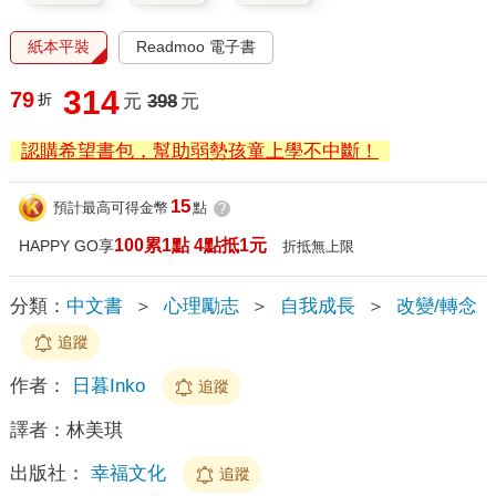
紙本平裝
Readmoo 電子書
314
79
折
元
398
元
認購希望書包，幫助弱勢孩童上學不中斷！
15
預計最高可得金幣
點
?
100累1點 4點抵1元
HAPPY GO享
折抵無上限
分類：
中文書
＞
心理勵志
＞
自我成長
＞
改變/轉念
追蹤
作者：
日暮Inko
追蹤
譯者：
林美琪
出版社：
幸福文化
追蹤