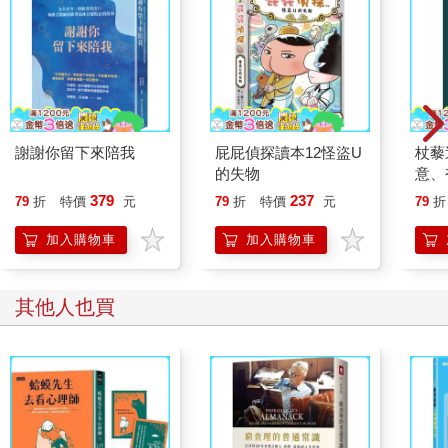
樣想。其實我一開始也覺得怎麼可能，總想寫更多。多寫當然可
以，但第四項開始都只是「加分題」，做到了很好，做不到也沒
關係。前面那三件事完成後，才可以動手做後面的任務，這是唯
一的規則。
透過這個方式，每天都要問自己：「如果今天只能做三件事，那
最該做的是什麼？」這樣的思考，能讓我們學會取捨，專注在真
正重要的事上。
謝謝你留下來陪我
屁屁偵探讀本12怪盜U
杖藜
我自己實際試了之後，真的明顯感受到——每天對時間的滿意度
的失物
意、
大大提升了。
恭談
379
237
79
折
特價
元
79
折
特價
元
79
折
想
加入購物車
加入購物車
其他人也買