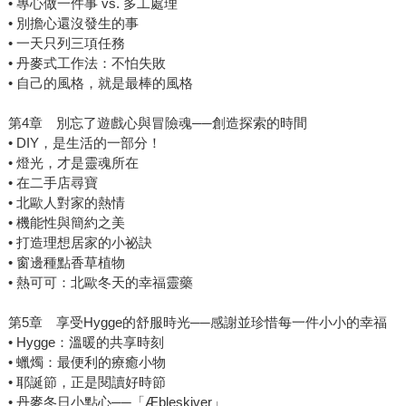
• 專心做一件事 vs. 多工處理
• 別擔心還沒發生的事
• 一天只列三項任務
• 丹麥式工作法：不怕失敗
• 自己的風格，就是最棒的風格
第4章 別忘了遊戲心與冒險魂──創造探索的時間
• DIY，是生活的一部分！
• 燈光，才是靈魂所在
• 在二手店尋寶
• 北歐人對家的熱情
• 機能性與簡約之美
• 打造理想居家的小祕訣
• 窗邊種點香草植物
• 熱可可：北歐冬天的幸福靈藥
第5章 享受Hygge的舒服時光──感謝並珍惜每一件小小的幸福
• Hygge：溫暖的共享時刻
• 蠟燭：最便利的療癒小物
• 耶誕節，正是閱讀好時節
• 丹麥冬日小點心──「Æbleskiver」