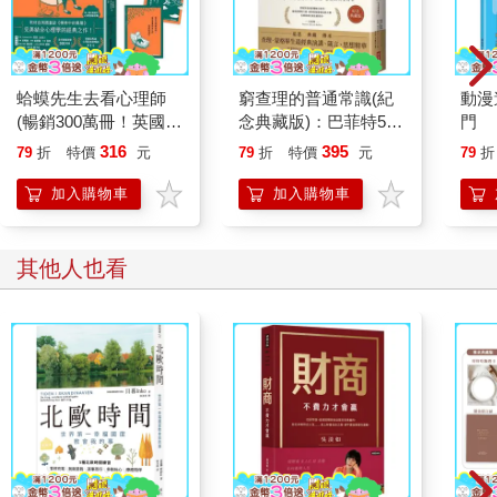
蛤蟆先生去看心理師
窮查理的普通常識(紀
動漫
(暢銷300萬冊！英國心
念典藏版)：巴菲特50
門
理諮商經典，附《蛤蟆
年智慧合夥人查理．蒙
316
395
79
折
特價
元
79
折
特價
元
79
折
先生勇氣藏書卡》組)
格的人生哲學
加入購物車
加入購物車
其他人也看