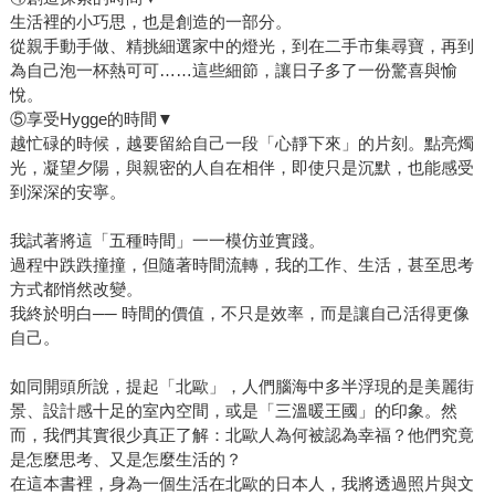
生活裡的小巧思，也是創造的一部分。
從親手動手做、精挑細選家中的燈光，到在二手市集尋寶，再到
為自己泡一杯熱可可……這些細節，讓日子多了一份驚喜與愉
悅。
⑤享受Hygge的時間▼
越忙碌的時候，越要留給自己一段「心靜下來」的片刻。點亮燭
光，凝望夕陽，與親密的人自在相伴，即使只是沉默，也能感受
到深深的安寧。
我試著將這「五種時間」一一模仿並實踐。
過程中跌跌撞撞，但隨著時間流轉，我的工作、生活，甚至思考
方式都悄然改變。
我終於明白── 時間的價值，不只是效率，而是讓自己活得更像
自己。
如同開頭所說，提起「北歐」，人們腦海中多半浮現的是美麗街
景、設計感十足的室內空間，或是「三溫暖王國」的印象。然
而，我們其實很少真正了解：北歐人為何被認為幸福？他們究竟
是怎麼思考、又是怎麼生活的？
在這本書裡，身為一個生活在北歐的日本人，我將透過照片與文