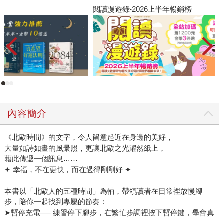
閱讀漫遊錄-2026上半年暢銷榜
高
者
內容簡介
《北歐時間》的文字，令人留意起近在身邊的美好，
大量如詩如畫的風景照，更讓北歐之光躍然紙上，
藉此傳遞一個訊息……
✦ 幸福，不在更快，而在過得剛剛好 ✦
本書以「北歐人的五種時間」為軸，帶領讀者在日常裡放慢腳
步，陪你一起找到專屬的節奏：
➤暫停充電── 練習停下腳步，在繁忙步調裡按下暫停鍵，學會真