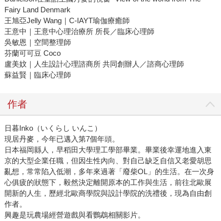
Fairy Land Denmark
王旭亞Jelly Wang｜C-IAYT瑜伽療癒師
王意中｜王意中心理治療所 所長／臨床心理師
吳敏恩｜空間整理師
芬蘭可可豆 Coco
盧美妏｜人生設計心理諮商所 共同創辦人／諮商心理師
蘇益賢｜臨床心理師
作者
日暮Inko（いくらし いんこ）
現居丹麥，今年已邁入第7個年頭。
日本福岡縣人，早稻田大學理工學部畢業。畢業後幸運地進入東
京的大型企業任職，但因生性內向、對自己缺乏自信又老愛胡思
亂想，常常陷入低潮，多年來過著「廢柴OL」的生活。在一次身
心俱疲的狀態下，毅然決定離開原本的工作與生活，前往北歐展
開新的人生，歷經北歐商學院與設計學院的洗禮後，現為自由創
作者。
興趣是玩農場經營遊戲與看鸚鵡相關影片。