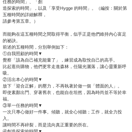
任務的時間」、「創
造探索的時間」，以及「享受Hygge 的時間」。（編按：關於第
五種時間的詳細解釋，
請參考第五章。）
而能夠在這五種時間之間取得平衡，似乎正是他們維持內心富足
的祕訣。
前述的五種時間，分別舉例如下：
①自我照顧的時間▼
覺察「該為自己補充能量了」，練習成為取悅自己的高手。
比起逛街購物，他們更常走進森林，任陽光灑落，讓心靈重新呼
吸。
②活出本心的時間▼
放下「迎合正解」的壓力，不再執著於做一個「體面的人」。
即使素顏出門、穿著舊衣，也能自在坦然，因為時尚並不等於幸
福。
③單一任務的時間▼
一次只專心做好一件事。傾聽，就全心傾聽；工作，就全力投
入。
讓時間不再碎裂，而是流向真正重要的所在。
④創造探索的時間▼