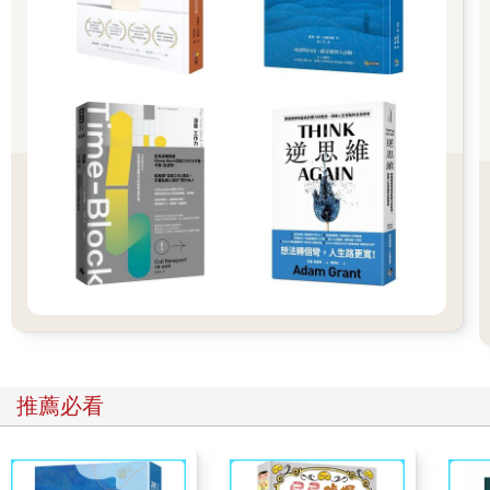
做晚餐的時候就專心做晚餐，陪家人聊天的時候就專心聊天，看
電視的時候就專心看電視。
於是，在一天結束時，我驚喜地發現腦袋不再那麼疲憊，反而有
種清爽的輕盈感，甚至浮現「今天做了好多事，真是充實的一
天」的滿足。
對於像我這樣容易想太多、頭腦一下子就打結的人來說，「單一
任務處理」似乎正好是一帖良方。
一天只列三項任務
「明明有一大堆要做的事，可是完全不知道該怎麼下手！」
當時焦頭爛額的我，只好又跑去向前面提到過的瑞典前上司求
救。她教了
我一個超簡單、卻非常有效的做法：
那就是，每天只寫「三件事」的TO–DO清單。
規則是只要這三件事能完成，今天就可以心滿意足地去睡覺。
推薦必看
像今天我的三個TO–DO就是：
①修訂這本書的稿件
②完成會議資料的初稿
③把一本書讀完「一天只做三件事！？太少了吧！」你一定會這