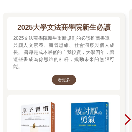
我曾經的上司中，有一位非常能幹的瑞典女性。她曾告訴我，她
高效率的祕訣，不在於「多工處理」，反而在於徹底的「單一任
務處理」（Single-task）。
用她的話來說，就是「事情不能同時並行，而要一件接著一件完
2025大學文法商學院新生必讀
成。」
也就是說，把所有任務排成一條直線，然後專心一致地逐一完
2025文法商學院新生重新規劃的必讀推薦書單，
成、往前推進。她的鐵則是：「一旦開始，就把全部心力放在眼
兼顧人文素養、商管思維、社會洞察與個人成
前的這件事上，絕對不要同時動手做其他事情。」
長。 書籍是成本最低的自我投資，大學四年，讓
我照著她的建議，試著把任務寫在紙上。方法非常簡單：
這些書成為你思維的杠杆，撬動未來的無限可
（任務1）
能。
↓
（任務2）
↓
看更多
（任務3）
只要依序列出計畫中的任務，按照順序逐一執行即可。
結果出乎意料地有效。我明顯感受到完成任務的速度加快了，同
時也意識
到自己過去是多麼容易被其他瑣事分心。
這種「單一任務處理」不只適用於工作，在生活中同樣奏效。