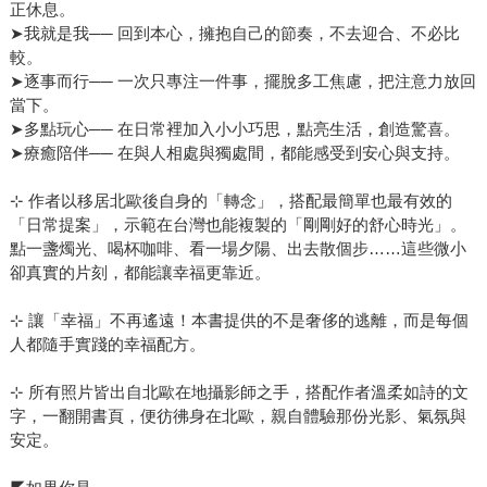
正休息。
➤我就是我── 回到本心，擁抱自己的節奏，不去迎合、不必比
較。
➤逐事而行── 一次只專注一件事，擺脫多工焦慮，把注意力放回
當下。
➤多點玩心── 在日常裡加入小小巧思，點亮生活，創造驚喜。
➤療癒陪伴── 在與人相處與獨處間，都能感受到安心與支持。
⊹ 作者以移居北歐後自身的「轉念」，搭配最簡單也最有效的
「日常提案」，示範在台灣也能複製的「剛剛好的舒心時光」。
點一盞燭光、喝杯咖啡、看一場夕陽、出去散個步……這些微小
卻真實的片刻，都能讓幸福更靠近。
⊹ 讓「幸福」不再遙遠！本書提供的不是奢侈的逃離，而是每個
人都隨手實踐的幸福配方。
⊹ 所有照片皆出自北歐在地攝影師之手，搭配作者溫柔如詩的文
字，一翻開書頁，便彷彿身在北歐，親自體驗那份光影、氣氛與
安定。