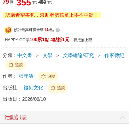
355
79
折
元
450
元
認購希望書包，幫助弱勢孩童上學不中斷！
15
預計最高可得金幣
點
?
100累1點 4點抵1元
HAPPY GO享
折抵無上限
分類：
中文書
＞
文學
＞
文學總論/研究
＞
作家傳紀
追蹤
作者：
張守濤
追蹤
出版社：
複刻文化
追蹤
出版日：
2026/06/10
活動訊息