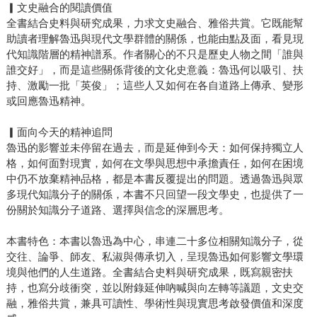
▎文史融合的閱讀價值
全書結合史料與研究成果，力求文史融合、雅俗共賞。它既能幫
助讀者理解魯迅與現代文學群體的關係，也能由點及面，看見現
代知識階層的精神譜系。作者關心的不只是歷史人物之間「誰與
誰交好」，而是這些關係背後的文化史意義：魯迅何以吸引、扶
持、激勵一批「英俊」；這些人又如何在各自道路上傳承、變形
或回應魯迅精神。
▎面向今天的精神追問
魯迅的影響並未停留在過去，而是延伸到今天：如何保持獨立人
格，如何面對現實，如何在文學與思想中承擔責任，如何在困境
中仍不放棄精神品格，都是本書反覆提出的問題。透過魯迅與眾
多現代知識分子的關係，本書不只回望一段文學史，也提供了一
份關於知識分子道路、選擇與信念的深層思考。
本書特色：本書以魯迅為中心，串連二十多位相關知識分子，從
交往、論爭、師友、私淑與傳承切入，呈現魯迅如何影響文學環
境與他們的人生道路。全書結合史料與研究成果，既寫親密扶
持，也寫分歧衝突，並以附錄延伸吶喊與向左轉等議題，文史交
融，雅俗共賞，兼具可讀性、學術性與現實思考啟發價值和深度