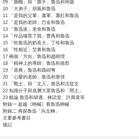
09 「旗幟」與「旗手」魯迅和周揚
10 「大弟子」胡風和魯迅
11 「是我的父輩」蕭軍、蕭紅和魯迅
12 「是我的老師」巴金和魯迅
13 「魯迅派」老舍和魯迅
14 「作品哺育了我」曹禺和魯迅
15 「吃魯迅的奶長大」丁玲和魯迅
16 「性相近」艾青和魯迅
17 兩個「方向」魯迅和趙樹理
18 「精神上的導師」魯迅和孫犁
19 「原典」魯迅和聶紺弩
20 「心愛的老師」魯迅和唐弢
21 「戰士」與「文人」魯迅和沈從文
22 知識分子與底層大眾魯迅和「閏土」
23 餘論 魯迅和胡適、林語堂、許壽裳等
附錄一 超越《吶喊》看魯迅吶喊
附錄二 再探魯迅「向左轉」
主要參考書目
後記