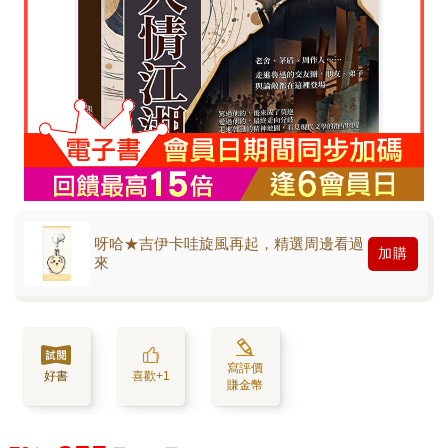
呀哈★吉伊卡哇旋風再起，精選周邊看過
加購
來
寫評價
好書
喜歡+1
賺金幣