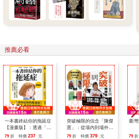
推薦必看
一本書終結你的拖延症
突破極限的信念「陳傑
臺灣
【漫畫版】：透過「小
憲」：從場內到場外，
行動」打開大腦的行動
台灣隊長全力以赴的堅
237
379
79
折
特價
元
79
折
特價
元
79
折