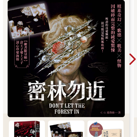
乃大失所望……林先生知『不之知』、『未之有』之文法，而不
知『不之踣』之不通，此則學古文而不知古文之『所以然』之弊
也。林先生為古文大家，而其論『古文之不當廢』，『乃不能道
其所以然』，則古文之當廢也，不亦既明且顯耶？」胡適認為
「方姚卒不之踣」一句中「之」字不通，進而指出連林紓這樣的
古文大家都犯這種不知「所以然」的錯誤，可見古文當廢。