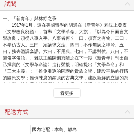
試閱
一、「新青年」與林紓之爭
1917年1月，還在美國留學的胡適在《新青年》雜誌上發表
〈文學改良芻議〉，首舉「文學革命」大旗，「以為今日而言文
學改良，須從八事入手。八事者何？一曰，須言之有物。二曰，
不摹仿古人。三曰，須講求文法。四曰，不作無病之呻吟。五
曰，務去濫調套語。六曰，不用典。七曰，不講對仗。八曰，不
避俗字俗語」。雜誌主編陳獨秀隨之在下一期《新青年》刊出自
己撰寫的〈文學革命論〉進行聲援，明確提出「文學革命」和
「三大主義」：「推倒雕琢的阿諛的貴族文學，建設平易的抒情
的國民文學；推倒陳腐的鋪張的古典文學，建設新鮮的立誠的寫
實文學；推倒迂晦的艱澀的山林文學，建設明瞭的通俗的社會文
學。」
看更多
「文學革命」雷聲滾滾，震驚了守舊勢力，首先跳出來反對
的是林紓。他發表〈論古文之不當廢〉認為白話文可以提倡，但
古文不必因此廢除：「知臘丁之不可廢。則馬班韓柳亦自有其不
配送方式
宜廢者。吾識其理，乃不能道其所以然，此則嗜古者之痼也。民
國新立，士皆剽竊新學，行文亦澤之以新名詞。夫學不新而唯詞
國內宅配：本島、離島
之新，匪特不得新，且舉其故者而盡亡之，吾甚虞古系之絕