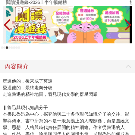
閱讀漫遊錄-2026上半年暢銷榜
飢
內容簡介
罵過他的，後來成了莫逆
愛過他的，最終走向分歧
走進魯迅的精神地圖，看見現代文學的群星閃耀
▎魯迅與現代知識分子
本書以魯迅為中心，探究他與二十多位現代知識分子的交往、影
響與傳承。書中所寫的不是一般意義上的人際關係，而是圍繞文
學、思想、人格與時代責任展開的精神網絡。作者從魯迅的人
生、作品、書信、論爭與同代人的回憶出發，呈現魯迅如何成為