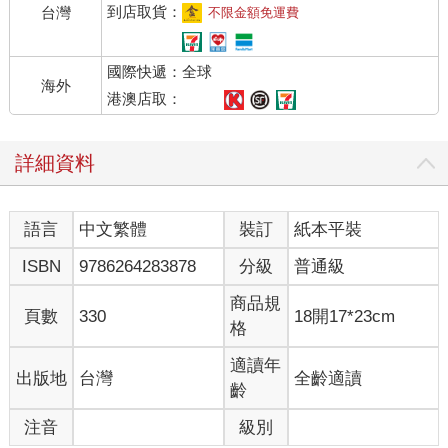
也……吾恐國未亡而文字已先之，幾何不為東人之所笑也！」
到店取貨：
台灣
不限金額免運費
林紓何人？他為何首先跳出來反對「文學革命」？林紓其實
正是白話文的前輩，是新文學的引領者，是魯迅等「新青年」當
國際快遞：全球
年的偶像。早在西元1897年，林紓就在福州刻印了通俗白話詩集
海外
《閩中新樂府》，此後常在白話報上發表文章，反對纏足，反對
港澳店取：
迷信，提倡興辦女學等。直到1913年，他還在北京《平報》上開
設「諷喻新樂府」白話專欄，發表白話諷喻詩一百三十首。林紓
詳細資料
更是古今中外「譯界之王」，不會英文的他，靠著別人口述竟然
翻譯作品一百七十餘部，包括亞瑟．柯南．道爾（Arthur Conan
Doyle）的《歇洛克奇案開場》（A Study in Scarlet）等作品七
語言
中文繁體
裝訂
紙本平裝
部、列夫．托爾斯泰（Leo Tolstoy）的《現身說法》（Childhood,
Boyhood and Youth）等作品六部、查爾斯．狄更斯（Charles
ISBN
9786264283878
分級
普通級
Dickens）的《賊史》（Oliver Twist）等作品五部、威廉．莎士
比亞（William Shakespeare）的《凱撒遺事》（The Tragedy of
商品規
頁數
330
18開17*23cm
Julius Caesar）等作品四部。其中，他翻譯的《巴黎茶花女遺
格
事》（La Dame aux Camélias）、《黑奴籲天錄》（Uncle Tom's
Cabin）、《迦茵小傳》（Joan Haste）等作品風行天下，產生過
適讀年
出版地
台灣
全齡適讀
巨大的社會影響，對於社會風氣、觀念、思想等的改變有重要促
齡
進作用。有人甚至說，中國後來的辛亥革命、「文學革命」等革
注音
級別
命就是由他的《巴黎茶花女遺事》、《迦茵小傳》兩部小說導致