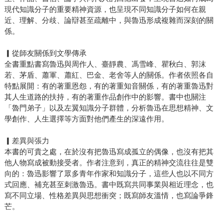
現代知識分子的重要精神資源，也呈現不同知識分子如何在親
近、理解、分歧、論辯甚至疏離中，與魯迅形成複雜而深刻的關
係。
▎從師友關係到文學傳承
全書重點書寫魯迅與周作人、臺靜農、馮雪峰、瞿秋白、郭沫
若、茅盾、蕭軍、蕭紅、巴金、老舍等人的關係。作者依照各自
特點展開：有的著重恩怨，有的著重知音關係，有的著重魯迅對
其人生道路的扶持，有的著重作品創作中的影響。書中也關注
「魯門弟子」以及左翼知識分子群體，分析魯迅在思想精神、文
學創作、人生選擇等方面對他們產生的深遠作用。
▎差異與張力
本書的可貴之處，在於沒有把魯迅寫成孤立的偶像，也沒有把其
他人物寫成被動接受者。作者注意到，真正的精神交流往往是雙
向的：魯迅影響了眾多青年作家和知識分子，這些人也以不同方
式回應、補充甚至刺激魯迅。書中既寫共同事業與相近理念，也
寫不同立場、性格差異與思想衝突；既寫師友溫情，也寫論爭鋒
芒。