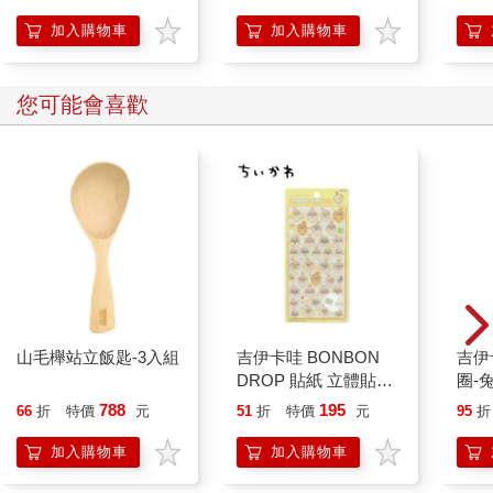
開關，懶人也能變身
持與自白 （限量典藏
「行動派」的37個科
「日常私服小卡組」）
加入購物車
加入購物車
學方法
您可能會喜歡
山毛櫸站立飯匙-3入組
吉伊卡哇 BONBON
吉伊卡哇 
DROP 貼紙 立體貼紙
圈-
水晶貼紙 手帳貼 裝飾
788
195
66
折
特價
元
51
折
特價
元
95
折
貼紙 手機貼紙 小八貓
兔兔 Chiikawa
加入購物車
加入購物車