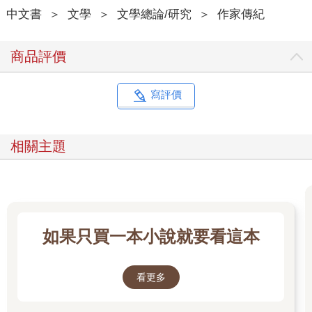
的。中國現代知識分子大多沐浴過林紓「雨露」，都曾捧讀過林
中文書
＞
文學
＞
文學總論/研究
＞
作家傳紀
紓小說，並以其為榜樣，如郭沫若說他少年時最嗜好的讀物便是
「林譯小說」，錢鍾書也曾說：「接觸了林譯，我才知道西洋小
說會那麼迷人。我把林譯哈葛德（H. Rider Haggard）、歐文
商品評價
（Washington Irving）、司各特（Walter Scott）、迭更司
（Charles Dickens）的作品津津不厭地閱覽。」
林紓素有「治國平天下」之志，早期翻譯多是希望以此警醒
寫評價
國人、教化國人，「余老矣！報國無日，故曰為叫旦之雞。冀吾
同胞驚醒，恆於小說序中擄其胸臆……」他在譯作中呼籲立憲政
體，反對封建專制，像魯迅一樣原本對革命、共和充滿期待，希
相關主題
望做個「共和國老民」。但民國後混亂的現實讓他很快絕望，轉
頭投奔到了傳統文化的懷抱，以「大清遺老」自居，曾以布衣身
分十一次祭拜光緒皇陵。林紓古文功底深厚，摯愛古文，又性格
剛烈易怒。因此，當《新青年》明確提出全面文學改革、以白話
文取替文言文時，其他遺老遺少或不屑一顧或迫於潮流裝聾作
啞，林紓卻按捺不住，主動接起了「戰書」。
如果只買一本小說就要看這本
不料，林紓的反駁文章〈論古文之不當廢〉為「新青年」們
提供了更多「彈藥」，並拉開了一幕「雙簧」好戲。訓詁「好
手」胡適抓住林紓文章中的一句話大做文章，在1917年5月《新青
看更多
年》3卷3號上發文道：「頃見林琴南先生新著〈論古文之不當
廢〉一文，喜而讀之，以為定足供吾輩攻擊古文者之研究，不意