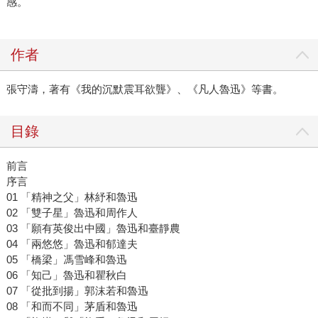
感。
作者
張守濤，著有《我的沉默震耳欲聾》、《凡人魯迅》等書。
目錄
前言
序言
01 「精神之父」林紓和魯迅
02 「雙子星」魯迅和周作人
03 「願有英俊出中國」魯迅和臺靜農
04 「兩悠悠」魯迅和郁達夫
05 「橋梁」馮雪峰和魯迅
06 「知己」魯迅和瞿秋白
07 「從批到揚」郭沫若和魯迅
08 「和而不同」茅盾和魯迅