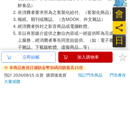
鮮食品）
會
依消費者要求所為之客製化給付。（客製化商品）
報紙、期刊或雜誌。（含MOOK、外文雜誌）
員
經消費者拆封之影音商品或電腦軟體。
非以有形媒介提供之數位內容或一經提供即為完成之線
日
上服務，經消費者事先同意始提供。（如：電子書、電
子雜誌、下載版軟體、虛擬商品…等）
已拆封之個人衛生用品。（如：內衣褲、刮鬍刀、除毛
立即結帳
加入購物車
刀…等）
※ 本商品會員日滿額金幣加碼回饋最高15倍
若非上列種類商品，均享有到貨7天的猶豫期（含例假
日）。
預計 2026/08/15 出貨
購買後進貨
預訂門市商品
門市庫存
大量採購
辦理退換貨時，商品（組合商品恕無法接受單獨退貨）必須
是您收到商品時的原始狀態（包含商品本體、配件、贈品、
保證書、所有附隨資料文件及原廠內外包裝…等），請勿直
接使用原廠包裝寄送，或於原廠包裝上黏貼紙張或書寫文
字。
退回商品若無法回復原狀，將請您負擔回復原狀所需費用，
嚴重時將影響您的退貨權益。