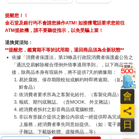
「法國皮匠培養出〇〇學者名家」給標成黑粗體。在父親跟他單
獨坦露心底期待的時候，他應該也是默默地把這句話標成了黑粗
提醒您！！
體吧。上海父親說的還是滬語，只是盡量用北京音校正，聽起來
金石堂及銀行均不會請您操作ATM! 如接獲電話要求您前往
稍微像標準國音。徐留雲一開口雖還是上海話為底，則已經是眷
ATM提款機，請不要聽從指示，以免受騙上當！
村融合出的變種川語，有上一個移居地的底子，海源跟著老媽講
川式口音。海源已經聽不懂純上海話了，但瞿順卿的心意兒子懂
退換貨須知：
了。
**提醒您，鑑賞期不等於試用期，退回商品須為全新狀態**
但究竟是哪個學者名家字跡模糊不太可考，隔了幾十年繕打員只
依據「消費者保護法」第19條及行政院消費者保護處公告之
好謄寫為〇〇，到搜尋引擎再查，找到歐洲學者的父親是皮匠的
「通訊交易解除權合理例外情事適用準則」，以下商品購買
有康德，但那是德國。
後，除商品本身有瑕疵外，將不提供7天的猶豫期：
無論如何我們都懂了，士官長是有眼界的，有匠人尊嚴的。瞿順
易於腐敗、保存期限較短或解約時即將逾期。（如：生
卿每日叮叮噹噹敲醒子女清晨迷朧之夢時，心裡也是有夢的。二
兒子被那夢拉牽著影響著，拚進了臺大。只是在臺大，世界不是
鮮食品）
瞿順卿認識的世界了。（未完）
會
依消費者要求所為之客製化給付。（客製化商品）
報紙、期刊或雜誌。（含MOOK、外文雜誌）
員
經消費者拆封之影音商品或電腦軟體。
非以有形媒介提供之數位內容或一經提供即為完成之線
日
上服務，經消費者事先同意始提供。（如：電子書、電
子雜誌、下載版軟體、虛擬商品…等）