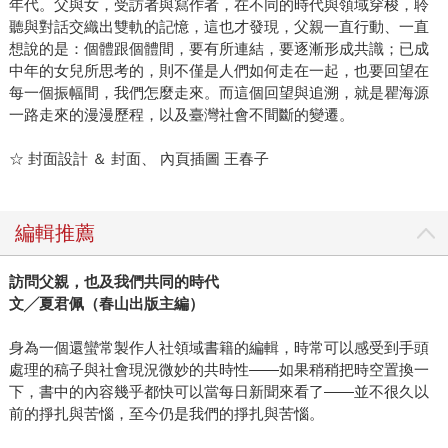
年代。父與女，受訪者與寫作者，在不同的時代與領域穿梭，聆
聽與對話交織出雙軌的記憶，這也才發現，父親一直行動、一直
想說的是：個體跟個體間，要有所連結，要逐漸形成共識；已成
中年的女兒所思考的，則不僅是人們如何走在一起，也要回望在
每一個振幅間，我們怎麼走來。而這個回望與追溯，就是瞿海源
一路走來的漫漫歷程，以及臺灣社會不間斷的變遷。
☆ 封面設計 ＆ 封面、 內頁插圖 王春子
編輯推薦
訪問父親，也及我們共同的時代
文╱夏君佩（春山出版主編）
身為一個還蠻常製作人社領域書籍的編輯，時常可以感受到手頭
處理的稿子與社會現況微妙的共時性——如果稍稍把時空置換一
下，書中的內容幾乎都快可以當每日新聞來看了——並不很久以
前的掙扎與苦惱，至今仍是我們的掙扎與苦惱。