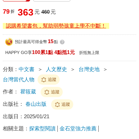
363
79
折
元
460
元
認購希望書包，幫助弱勢孩童上學不中斷！
15
預計最高可得金幣
點
?
100累1點 4點抵1元
HAPPY GO享
折抵無上限
分類：
中文書
＞
人文歷史
＞
台灣史地
＞
台灣當代人物
追蹤
作者：
瞿筱葳
追蹤
出版社：
春山出版
追蹤
出版日：
2025/01/21
相關主題：
探索型閱讀
金石堂強力推薦