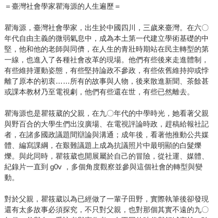
＝臺灣社會學家瞿海源的人生遍歷＝
術）與私人生活雙軌前進而不顯突兀。隨著時光一直推進，
社會的脈動，長大後作者的行動，以及她對於父親逐漸深入
瞿海源，臺灣社會學家，出生於中國四川，三歲來臺灣。在六〇
的理解也匯流其中，變成了多重結構，但文字讀來依舊清
年代自由主義的微弱氣息中，成為本土第一代建立學術基礎的中
爽，不會夾纏不清、窒礙處處；連「公」為什麼重要，抑或
堅，他和他的老師與同儕，在人生的青壯時期站在民主轉型的第
一線，也進入了各種社會改革的現場。他們有些後來走進體制，
《臺灣省戒嚴令》、《動員戡亂時期臨時條款》、《懲治叛
有些維持運動姿態，有些堅持論政不參政，有些依舊維持抑或悖
亂條例》如何在解嚴後還有條彎繞小徑通往死刑都梳理得清
離了原本的初衷……所有的故事與人物，後來散進新聞、茶餘甚
清楚楚，這真的是作家功力了（編輯當時看到那邊內心是有
或課本教材乃至電視劇，他們有些還在世，有些已然離去。
歡呼一聲的）。如果讀一讀停了下來，要不就是描寫得太有
趣被逗樂，也可能是該段文字後勁很強，必須擦個淚（非誇
瞿海源也是瞿筱葳的父親，在九〇年代的中學時光，她看著父親
示）或嘆口氣才能繼續看下去。 在這篇介紹文字中，沒有多
與野百合的大學生們出沒廣場、在電視評論時政，趕稿給報社記
說傳主的家族歷史與師友互動，是因為對照著社會的變動，
者，在諸多國政議題間辯論與溝通；成年後，看著他推動公共媒
體、編寫課綱，在艱難議題上成為抗議照片中最明顯的白髮爍
這個部分顯得平凡曲折但又很動人，自己看的話感動應該更
爍。與此同時，瞿筱葳也開展屬於自己的冒險，從社運、媒體、
綿長，一如我們每戶人家裡都會有的故事，總有人衝動，掙
紀錄片一直到 g0v ，多個角度觀察並參與這個社會的轉型與變
脫，也有人落隊，離去……悲歡離合畢竟是免不了的，請各
動。
位讀者在看完本書後一定也要好好看看書末的照片輯，啊，
那是一位老先生的念念不忘。
對於父親，瞿筱葳以為已經做了一輩子田野，實際執筆後卻發現
還有太多故事必須探究，不只對父親，也對那個其實不遠的九〇