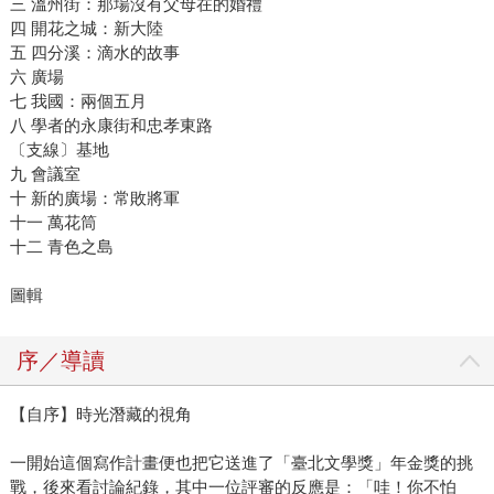
三 溫州街：那場沒有父母在的婚禮
四 開花之城：新大陸
五 四分溪：滴水的故事
六 廣場
七 我國：兩個五月
八 學者的永康街和忠孝東路
〔支線〕基地
九 會議室
十 新的廣場：常敗將軍
十一 萬花筒
十二 青色之島
圖輯
序／導讀
【自序】時光潛藏的視角
一開始這個寫作計畫便也把它送進了「臺北文學獎」年金獎的挑
戰，後來看討論紀錄，其中一位評審的反應是：「哇！你不怕