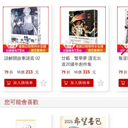
游的人），來到臺灣又成了「外省人」（此省以外的人）。上船
前夕，他們怕的是老共要打過江來了，幫國民黨作兵的只是要完
蛋；卻也怕真的像街坊傳言的「臺灣只有香蕉皮可以吃」。徐留
雲老早覺得這話不合理，她就質疑「香蕉肉到哪去了？誰吃掉
了？」來了之後果然各種食物都有，但生活總還是不足。總歸一
句，一家六個小孩要養，缺錢，一直缺錢。
等到煤油爐這檔事有點苗頭，瞿順卿想想還是靠手藝的煤油爐的
生意好一些，飯館麵攤什麼的都收了吧，就專心做煤油爐，加僱
了個幫手，終能支應一大家子生活。才來臺灣不到十年，外來的
請解開故事謎底 02
廿載．繁華夢 護玄出
叛逆
這批對於真正定下來心裡還沒底，口號都還在反攻大陸。現下怎
道20週年創作集
麼過好生活才是日日扎心。
213
315
但扎心的事情就留給大人，小孩送去新的園地自由生展。脫離了
79
折
特價
元
79
折
特價
元
79
折
嘈雜擁擠的家裡和左鄰右舍，附小學校氣氛跟家裡截然不同，是
加入購物車
加入購物車
美的、有秩序的、有紀律但是自由的，讓人感到尊嚴的空間。對
海源來說，這更像是偷來的，他知道這日子是靠考好成績換來
的。
您可能會喜歡
瞿家其他男孩子沒機運讀竹師附小，後來幾乎都做了軍人，兄弟
五個，軍情、憲兵、教官就三個。海源逃開了那條路，思維的種
子，各自不知何時被種下了。