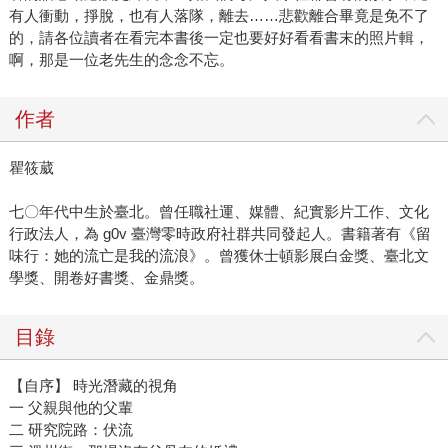
有人衝動，掙脫，也有人落隊，離去……悲歡離合畢竟是免不了
的，請各位讀者在看完本書後一定也要好好看看書末的照片輯，
啊，那是一位老先生的念念不忘。
作者
瞿筱葳
七〇年代中生於臺北。曾任職社運、媒體、紀實影片工作、文化
行政法人，為 g0v 臺灣零時政府社群共同發起人。書籍著有《留
味行：她的流亡是我的流浪》。曾獲休士頓影展白金獎、臺北文
學獎、開卷好書獎、金鼎獎。
目錄
【自序】 時光潛藏的視角
一 父親與他的父輩
二 研究院路：伏流