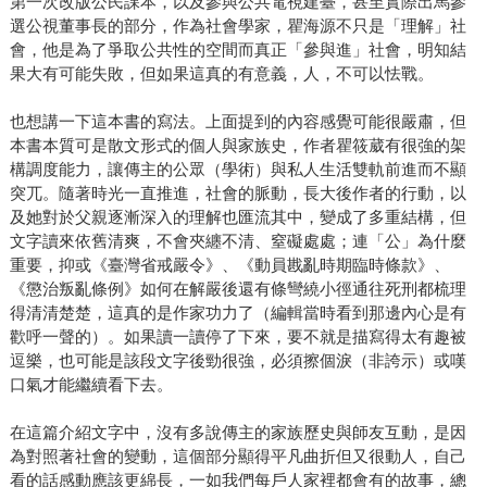
第一次改版公民課本，以及參與公共電視建臺，甚至實際出馬參
選公視董事長的部分，作為社會學家，瞿海源不只是「理解」社
會，他是為了爭取公共性的空間而真正「參與進」社會，明知結
果大有可能失敗，但如果這真的有意義，人，不可以怯戰。
也想講一下這本書的寫法。上面提到的內容感覺可能很嚴肅，但
本書本質可是散文形式的個人與家族史，作者瞿筱葳有很強的架
構調度能力，讓傳主的公眾（學術）與私人生活雙軌前進而不顯
突兀。隨著時光一直推進，社會的脈動，長大後作者的行動，以
及她對於父親逐漸深入的理解也匯流其中，變成了多重結構，但
文字讀來依舊清爽，不會夾纏不清、窒礙處處；連「公」為什麼
重要，抑或《臺灣省戒嚴令》、《動員戡亂時期臨時條款》、
《懲治叛亂條例》如何在解嚴後還有條彎繞小徑通往死刑都梳理
得清清楚楚，這真的是作家功力了（編輯當時看到那邊內心是有
歡呼一聲的）。如果讀一讀停了下來，要不就是描寫得太有趣被
逗樂，也可能是該段文字後勁很強，必須擦個淚（非誇示）或嘆
口氣才能繼續看下去。
在這篇介紹文字中，沒有多說傳主的家族歷史與師友互動，是因
為對照著社會的變動，這個部分顯得平凡曲折但又很動人，自己
看的話感動應該更綿長，一如我們每戶人家裡都會有的故事，總