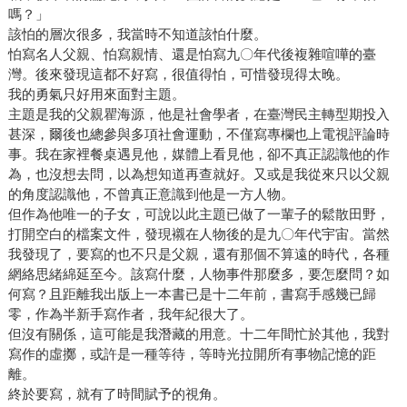
嗎？」
該怕的層次很多，我當時不知道該怕什麼。
怕寫名人父親、怕寫親情、還是怕寫九〇年代後複雜喧嘩的臺
灣。後來發現這都不好寫，很值得怕，可惜發現得太晚。
我的勇氣只好用來面對主題。
主題是我的父親瞿海源，他是社會學者，在臺灣民主轉型期投入
甚深，爾後也總參與多項社會運動，不僅寫專欄也上電視評論時
事。我在家裡餐桌遇見他，媒體上看見他，卻不真正認識他的作
為，也沒想去問，以為想知道再查就好。又或是我從來只以父親
的角度認識他，不曾真正意識到他是一方人物。
但作為他唯一的子女，可說以此主題已做了一輩子的鬆散田野，
打開空白的檔案文件，發現襯在人物後的是九〇年代宇宙。當然
我發現了，要寫的也不只是父親，還有那個不算遠的時代，各種
網絡思緒綿延至今。該寫什麼，人物事件那麼多，要怎麼問？如
何寫？且距離我出版上一本書已是十二年前，書寫手感幾已歸
零，作為半新手寫作者，我年紀很大了。
但沒有關係，這可能是我潛藏的用意。十二年間忙於其他，我對
寫作的虛擲，或許是一種等待，等時光拉開所有事物記憶的距
離。
終於要寫，就有了時間賦予的視角。