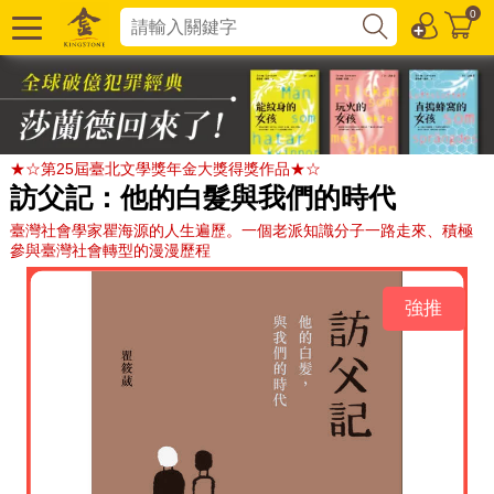
0
★☆第25屆臺北文學獎年金大獎得獎作品★☆
訪父記：他的白髮與我們的時代
臺灣社會學家瞿海源的人生遍歷。一個老派知識分子一路走來、積極
參與臺灣社會轉型的漫漫歷程
強推