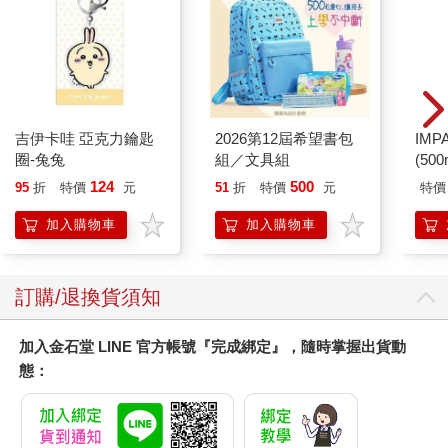
匠人與學者
我出生前，爺爺就過世了。聽到故事中的瞿家，一家脾氣都急，
一家八口脾氣衝的、嗆的、大聲的，全都搶著講話，海源在日記
中也記著，真是又吵又雜亂。他會這樣寫，因為他最安靜，都看
在眼裡。
他在家也不是像奶奶說的「真是乖」，只是不講。不愉快不順心
吉伊卡哇 亞克力鑰匙
2026第12屆希望書包
IM
不符格調都在心裡寫在日記裡，如此一直到念上了新竹中學，接
圈-兔兔
組／文具組
(50
著又考上了第一志願臺大圖書館系。只要在家，海源每日每夜聽
IMC
124
500
95
折
特價
元
51
折
特價
元
特價
到那叮叮咚咚敲鉛塊的聲音，無時不刻提醒著他，念書是要錢
的，生活是需要敲打的，全家依靠著父親敲打鐵鎚作點生意，才
加入購物車
加入購物車
稍微勉強得過。
瞿順卿總自覺學識不夠，孩子功課不好都是作為父親自己的責
任。他遇得戰亂只念了中學，但資質尚佳，從軍後卻仍願意自學
訂購/退換貨須知
英文，可以讀通美軍厚厚的原文飛機修理手冊，還教得上兒子幾
句。但那幾句也是不夠，他知道。整個時代被箍得緊緊的，更緊
加入金石堂 LINE 官方帳號『完成綁定』，隨時掌握出貨動
的是日復一日的柴米油鹽，他只能以匠人魂來燃燒。
態：
曾經在一次可能是海源考試挫敗的晚間，瞿順卿來到兒子們的寢
間，和二兒子獨坐沉默片刻後，告訴海源他聽聞過法國一位皮匠
辛勤地培養出學者名家的故事。
日記裡的記載只有這樣，後來海源重新謄出的電子稿中，特別把