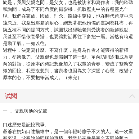
於是，我與父親之間，是父女，也是被訪者和寫作者；我的聆聽
和詢問，成為了不同角度的攝影機，抓取歷史中的各種靈光乍
現。我們在家族、國族、理念、路線中穿梭，也在時代跨度中忽
遠忽近。我拿出壓箱的耐心，總想著把他預備的臺詞都耗盡，再
換五種不同的提問方式，試圖找出經驗老到受訪者的新鮮觀點。
我甚至不惜假意爭辯，也要讓對話再往下多挖一層。當然有時還
是動了氣，一如以往。
過程中，決定寫什麼、不寫什麼，是身為作者才能獲得的新權
力，彷彿像刀。父親似也意識到了這一點。單向訪問逐漸成為雙
向的對話，從原本的傳記想像加入了我輩的青春，變成了雙軌交
織的回憶。我更沒想到，書寫者也因為文字深掘了心思，改變了
原本的心，不要把筆當成刀。（未完）
試閱
一 ． 父親與他的父輩
口述歷史是記憶戰爭。
爺爺在奶奶口述描繪中，是一個年輕時膽子不大的人。這一次重
新來過，父親說的同樣的事情，我聽起來像是完全不同的版本。