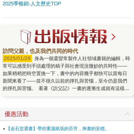
2025季暢銷-人文歷史TOP
訪問父親，也及我們共同的時代
2025/01/29
身為一個還蠻常製作人社領域書籍的編輯，時
常可以感受到手頭處理的稿子與社會現況微妙的共時性——
如果稍稍把時空置換一下，書中的內容幾乎都快可以當每日
新聞來看了——並不很久以前的掙扎與苦惱，至今仍是我們
的掙扎與苦惱。 看著《訪父記》一書的逐漸生成就有這樣的
感覺。傳主瞿海源在女兒瞿筱葳的筆下，起初的形象是個在
智識領域與現實生活中不斷摸索的年輕人，貌似嚴肅，但也
熱愛新奇事物；他想知道究竟有沒有「個人現代性」這種東
優惠活動
西，也覺得人可以突破傳統，不用為門第或文化隔閡所牽
制。 在學問上兜轉，足夠努力也掌握機遇，瞿海源到美國念
【金石堂選書】帶你重溫紙張的芬芳，捧書的安穩。
博士，透過資料與推論，他導出了沒有個人的現代性這種東