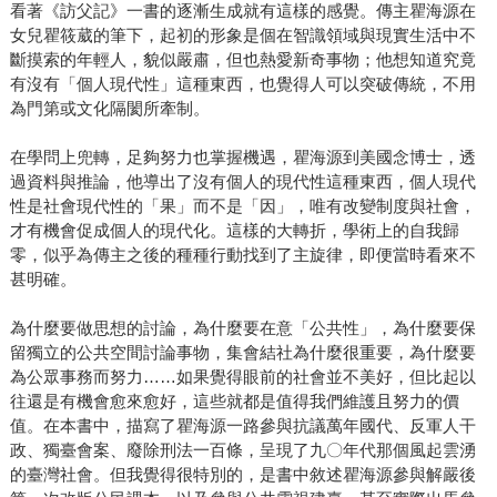
看著《訪父記》一書的逐漸生成就有這樣的感覺。傳主瞿海源在
女兒瞿筱葳的筆下，起初的形象是個在智識領域與現實生活中不
斷摸索的年輕人，貌似嚴肅，但也熱愛新奇事物；他想知道究竟
有沒有「個人現代性」這種東西，也覺得人可以突破傳統，不用
為門第或文化隔閡所牽制。
在學問上兜轉，足夠努力也掌握機遇，瞿海源到美國念博士，透
過資料與推論，他導出了沒有個人的現代性這種東西，個人現代
性是社會現代性的「果」而不是「因」，唯有改變制度與社會，
才有機會促成個人的現代化。這樣的大轉折，學術上的自我歸
零，似乎為傳主之後的種種行動找到了主旋律，即便當時看來不
甚明確。
為什麼要做思想的討論，為什麼要在意「公共性」，為什麼要保
留獨立的公共空間討論事物，集會結社為什麼很重要，為什麼要
為公眾事務而努力……如果覺得眼前的社會並不美好，但比起以
往還是有機會愈來愈好，這些就都是值得我們維護且努力的價
值。在本書中，描寫了瞿海源一路參與抗議萬年國代、反軍人干
政、獨臺會案、廢除刑法一百條，呈現了九〇年代那個風起雲湧
的臺灣社會。但我覺得很特別的，是書中敘述瞿海源參與解嚴後