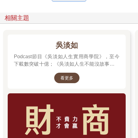
海源記得很清晰，老爸白天在機場修飛機，回到家裡批來白鐵皮
就做煤油爐，把一片一片的白鐵皮在院子裡開工，打焊成一個一
個精巧實用的煤油爐，供給軍人家庭用這新式的的煤油爐煮菜，
相關主題
不用燒碳了。
還是孩子的海源也常常在院子裡幫忙。
這個二兒子一手拿著攢子一手拿鎚，把用筆點畫好的痕跡敲出一
個一個洞，那是通風用的，敲洞不算難。敲好了爸爸會將白鐵片
吳淡如
彎起來把連接面細細地焊勻，那就是真工夫了。
這家人來到臺灣的時間已超過暫居的想像，估量著得作實際打算
Podcast節目《吳淡如人生實用商學院》，至今
了，瞿順卿覺得這個兒子可以念書。海源不像大兒子海根會在外
下載數突破十億；《吳淡如人生不能沒故事》也
跟人鬥勇，也不像老三弟弟海祥聰亮嗆辣，海源安靜不大說話，
突破1億人以上。她擅長用貼近生活的語言，解
也不出門。海源講起父親決定讓九歲的他轉學的事，像是述說人
看更多
讀歷史中的權力運作與人性選擇，讓看似遙遠的
生重大轉折那般慎重。
過去，應對著現實人生的思索。
那是他在空軍子弟小學念二年級時大病休學，幾乎要死了，三年
級回頭上學竟然還考了第一名，這一考，讓他有機會轉接上不同
的教育路線。大病不死，兒子命算是撿回來，顯然頭腦好，這兒
子得栽培，要去找好學校給他讀。
新竹師範的附設小學顯然跟軍人子弟學校不一樣，瞿順卿聽人說
了，那裡的師資都是師範學院的，好些優秀年輕的老師在附小實
習。那的校長特別好，女校長高梓從北京來的，給孩子上體育、
音樂、美術，還有選舉。小孩子在那裡可以開會舉手說說話。