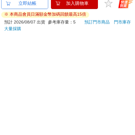
已拆封之個人衛生用品。（如：內衣褲、刮鬍刀、除毛
立即結帳
加入購物車
刀…等）
※ 本商品會員日滿額金幣加碼回饋最高15倍
若非上列種類商品，均享有到貨7天的猶豫期（含例假
日）。
預計 2026/08/07 出貨
參考庫存量：5
預訂門市商品
門市庫存
大量採購
辦理退換貨時，商品（組合商品恕無法接受單獨退貨）必須
是您收到商品時的原始狀態（包含商品本體、配件、贈品、
保證書、所有附隨資料文件及原廠內外包裝…等），請勿直
接使用原廠包裝寄送，或於原廠包裝上黏貼紙張或書寫文
字。
退回商品若無法回復原狀，將請您負擔回復原狀所需費用，
嚴重時將影響您的退貨權益。