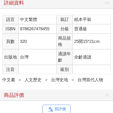
詳細資料
卿與他口音各異的同袍有一項共通點，就是薪餉不足，物資不
夠，既然在此地看不到離開的跡象，他想著怎麼同時也做點小生
意。
語言
中文繁體
裝訂
紙本平裝
煤油爐子就像是現今的瓦斯爐，但吃的是煤油，家庭燒菜用的廚
具。在此之前，沒有煤油爐的日子只能用炭火，搧風控火煮飯實
ISBN
9786267478455
分級
普通級
在惱人，要是有個可以稍微精巧控制的好用爐具就好了，但如何
能客製成時代所需，這中間得要動動腦動動手。瞿順卿正是個連
商品規
頁數
320
25開15*21cm
飛機都會修的白鐵匠，從軍前他就在上海江浙一代做白鐵工，從
格
白鐵匠做到了找泥水師木工一起蓋房子的包工頭，腦筋算是靈光
的。他的實業精神給了他想法，脫下軍服，還是匠人，這會兒就
適讀年
出版地
台灣
全齡適讀
做煤油爐的生意吧。
齡
這是我的爺爺的故事，在爸爸的版本裡，靈光實業的時代小工廠
注音
級別
清晰可見，但從前聽到的奶奶故事中，重點常是她自己如何強悍
過日子的視角。老爸說要幫爺爺平反。其實奶奶在故事的後來也
中文書
＞
人文歷史
＞
台灣史地
＞
台灣當代人物
說了，爺爺早年的膽小害怕炮聲到戰事後期也就沒了。走過戰
爭，誰能不勇敢。
瞿順卿和徐留雲是表兄妹，在那前現代的時空中成親生子，開始
商品評價
了故事的枝蔓。他們隨軍隊從上海浦東港灣到了基隆港，又帶著
孩子在新竹機場待下了。當軍人軍眷之餘，徐留雲在機場外開了
一間小雜貨舖，瞿順卿搭了白鐵家庭工廠。
寫評價