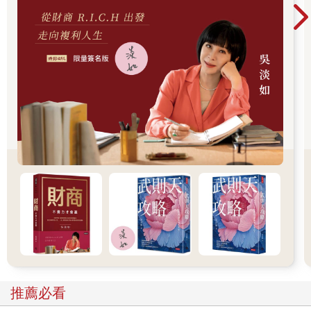
瞿順卿算是拚了，牙一咬讓海源四年級轉去竹師附小。
瞿家在同學裡絕對是窮的。
送去附小的基本上家裡都有點根基。海源最要好的同學姓張，家
裡祖父就是日本時代名醫，走進張家那三合院是連著的好幾進
房，叔叔姑姑也日本留學回來的。其他的同學，有的父親是建國
工程蓋水庫隧道的總工程師，也有當國大代表的、當議會議長
的，還有做生意的商店老闆。雖然也有跟海源一樣是空軍子弟，
只是人家爸爸是後來成了華航董事長的空軍大隊長，住的是從日
本人手中接收下來的磚房宿舍。海源一家住的是竹房子。
瞿順卿自己沒讀什麼書是個匠人，妻子徐留雲除了麻將的中發萬
以外皆不能識，有了會讀書的小孩得要養好。未來實在不可知，
好男不當兵，家無恆產才當兵啊。
瞿順卿當白鐵匠的青年人生，一路包工到了日軍攻到武漢了都沒
生意，改去牛肉罐頭工廠焊罐頭，牙齒因吃太多牛肉卡牙吃到壞
去，對日本戰爭太熾也沒罐頭可焊了，才不得不入伍從軍。還是
以白鐵匠工功夫為專業去修飛機，參與了後半段的戰爭，多年之
後，卻似乎依然在戰爭之中，此時是與生活搏鬥的戰爭。
如今國沒了，家還在，一串孩子要拉拔培養，瞿家夫妻得想辦
法。老婆徐留雲曾經租房開了小飯館也賣麵，就這麼在臺灣過起
推薦必看
新的日子。他們在四川八年是四川人口中的「下江人」（長江下