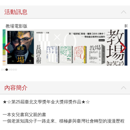
西，個人現代性是社會現代性的「果」而不是「因」，唯有
活動訊息
改變制度與社會，才有機會促成個人的現代化。這樣的大轉
折，學術上的自我歸零，似乎為傳主之後的種種行動找到了
教場電影版
時
主旋律，即便當時看來不甚明確。 為什麼要做思想的討論，
為什麼要在意「公共性」，為什麼要保留獨立的公共空間討
論事物，集會結社為什麼很重要，為什麼要為公眾事務而努
力……如果覺得眼前的社會並不美好，但比起以往還是有機
會愈來愈好，這些就都是值得我們維護且努力的價值。在本
書中，描寫了瞿海源一路參與抗議萬年國代、反軍人干政、
獨臺會案、廢除刑法一百條，呈現了九〇年代那個風起雲湧
的臺灣社會。但我覺得很特別的，是書中敘述瞿海源參與解
嚴後第一次改版公民課本，以及參與公共電視建臺，甚至實
內容簡介
際出馬參選公視董事長的部分，作為社會學家，瞿海源不只
是「理解」社會，他是為了爭取公共性的空間而真正「參與
★☆第25屆臺北文學獎年金大獎得獎作品★☆
進」社會，明知結果大有可能失敗，但如果這真的有意義，
一本女兒書寫父親的書
人，不可以怯戰。 也想講一下這本書的寫法。上面提到的內
一個老派知識分子一路走來、積極參與臺灣社會轉型的漫漫歷程
容感覺可能很嚴肅，但本書本質可是散文形式的個人與家族
史，作者瞿筱葳有很強的架構調度能力，讓傳主的公眾（學