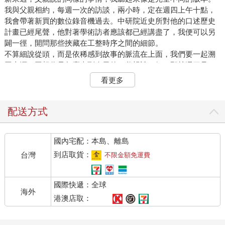
我與父親相約，每週一次的訪談，兩小時，定在週四上午十點，
我會帶著新買的數位錄音機過去。中研院近史所對他的口述歷史
計畫已經尾聲，他對著學術訪者應該都已經講盡了，我便可以另
闢一徑，開問那些挾藏在工整時序之間的細節。
不算細說從頭，而是依稀感到故事的脈流在上面，我們要一起溯
回上源，回想你是怎麼走到今天的。父親說，好。那就週四見，
他在 email 中回覆。
看更多
兩個兒子還在幼稚園時就常常輪流問我，媽媽的媽媽是誰呀，媽
媽的媽媽的媽媽又是誰，直推到了猴子，他們還要再問，那猴子
的媽媽呢？魚類、爬蟲類、細胞，一路推演上去，直到了宇宙大
配送方式
爆炸。擁有新鮮腦袋的孩子，不停地想知道生命存在的上游，我
缺乏回答的自信，愈講愈懦弱，只好開始想辦法。從近一點的開
國內宅配：本島、離島
始。
到店取貨：
台灣
不限金額免運費
鐵工的敲打
國際快遞：全球
新竹機場附近，瞿順卿在家裡小院開工廠，生意還行。
海外
他做的煤油爐子已經銷到新竹以外，這樣的規模要補貼一家八口
港澳店取：
算是穩當了。可這生意不是正職，瞿順卿白天是空軍基地士官
長，那年從基隆下船後，一家子跟著軍隊開拔又到了新竹。瞿順