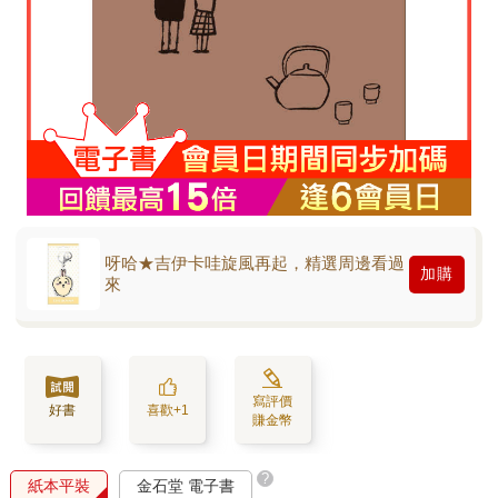
呀哈★吉伊卡哇旋風再起，精選周邊看過
加購
來
寫評價
好書
喜歡+1
賺金幣
?
紙本平裝
金石堂 電子書