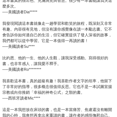
這本書真的很出色、充滿洞見與智慧。很少有一本書能讓我哭這
麼多次。
──美國讀者Dia*****
我發現閱讀這本書就像走一趟學習和歡笑的旅程，既深刻又非常
有趣。內容很有見地，但沒有讓你感覺像在讀一本勵志書。它不
會告訴你如何過自己的生活，但它確實提供了發人深省的故事，
我們都可以從中學習。它是一本值得一再讀的書！
──美國讀者Su****
比約恩、他的一生、他的人生觀，讓我深受感動。寫得很好的
書，也非常感人，讓我愛不釋手。
──美國讀者Ro********
我喜歡這本書，真的超級有趣！我喜歡作者文字的坦率，他留下
了非常好的指導，很多概念很值得反思。它也不是一本試圖宣揚
宗教或向你推銷「幸福的神奇公式」之類的書。
──西班牙讀者Mic****
這是一本我想放在床頭的書，也是一本當痛苦、焦慮還沒有離開
我的心時，我會想再拿出來重讀的書，讓作者的感悟撫慰自己。