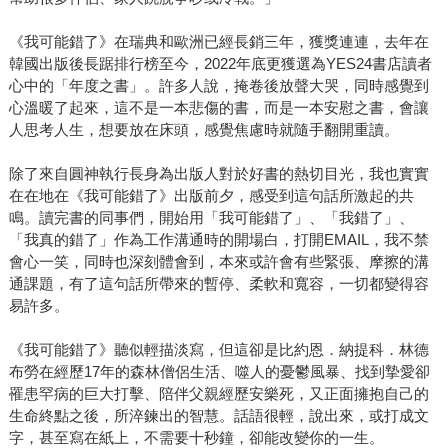
《我可能錯了》在瑞典和歐洲已經長銷三年，獲獎連連，去年在
韓國出版後長踞排行榜至今，2022年底更獲選為YES24書店讀者
心中的「年度之書」。許多人說，掩卷後放聲大哭，同時感覺到
心溫暖了起來，這不是一本悲傷的書，而是一本安慰之書，會讓
人思考人生，想要放在床頭，感覺焦慮時就隨手翻開重讀。
除了來自圓神執行長身為出版人對於好書的熱切目光，我也實實
在在地在《我可能錯了》出版前夕，感受到這句話所激起的共
鳴。讀完書的同事們，開始用「我可能錯了」、「我錯了」、
「我真的錯了」作為工作溝通時的開場白，打開EMAIL，我不禁
會心一笑，同時也深刻體會到，本來或許會有些緊張、摩擦的溝
通課題，有了這句話所帶來的暫停、柔軟和寬容，一切都變得容
易許多。
《我可能錯了》聽似輕描淡寫，但這卻是比約恩．納提科．林德
布勞在經歷17年的森林僧侶生活、噬人的憂鬱風暴、找到摯愛卻
罹患罕病的巨大打擊、陪伴父親經歷安樂死，又正面擁抱自己的
生命終點之後，所淬鍊出的智慧。話語很輕，說出來，或打成文
字，甚至寫在紙上，不需要十秒鐘，卻能改變你的一生。