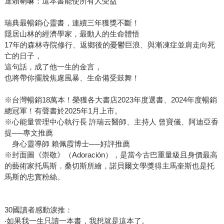
達賴喇嘛：這本書能使所有人受益
瑞典最暢銷心靈書，連續三年獲獎不斷！
隱居山林的經濟學家，最動人的生命體悟
17年的森林寺院修行、返鄉後的憂鬱巨浪、與漸凍症並肩走向死
亡的日子，
這句話，成了他一生的金言，
也將帶你擺脫焦慮風暴、生命備受鼓舞！
※台灣暢銷18萬本！榮獲各大書店2023年度選書、2024年度暢銷
總冠軍！有聲書於2025年1月上市。
※心能量管理中心執行長 許瑞云醫師、主持人 曾寶儀、阿迪亞香
提──專文推薦
身心靈導師 賴佩霞博士──好評推薦
※封面圖《崇敬》（Adoración），是當今古巴重量級且身價最高
的藝術家托馬斯．桑切斯所繪，諾貝爾文學獎得主馬奎斯也是托
馬斯的忠實粉絲。
30國讀者感動淚推：
‧如果我一生只讀一本書，我想就是這本了。