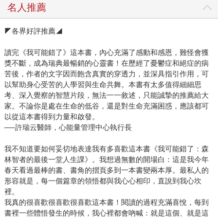
名人推薦
◤各界好評推薦◢
讀完《我可能錯了》這本書，內心充滿了感動和感恩，難怪會獲
獎不斷，成為瑞典最暢銷的心靈書！在歷經了憂鬱症和絕症的病
苦後，作者的文字因而飽含真實的穿透力，並深具指引作用，可
以幫助身心受苦的人學習與生命共舞。本書有太多值得細細思
考、深入覺察的智慧片段，無法一一敘述，只能誠摯的推薦給大
家。不論你是處在生命的低谷，還是對生命充滿困惑，應該都可
以從這本書得到力量和啟發。
──許瑞云醫師，心能量管理中心執行長
我不知道要如何妥切地表達我有多喜歡這本書《我可能錯了：森
林智者的最後一堂人生課》。我想過無數的開場白：這是我今年
春天看過最棒的書、書角的摺頁多到一本書變兩本厚。最私人的
形容就是，每一個篇章的領悟都與我心心相印，直說到我心坎
裡。
我真的很喜歡很喜歡很喜歡這本書！閱讀的過程充滿喜悅，每到
書裡一些體悟發生的時候，我心裡都會吶喊：就是這個、就是這