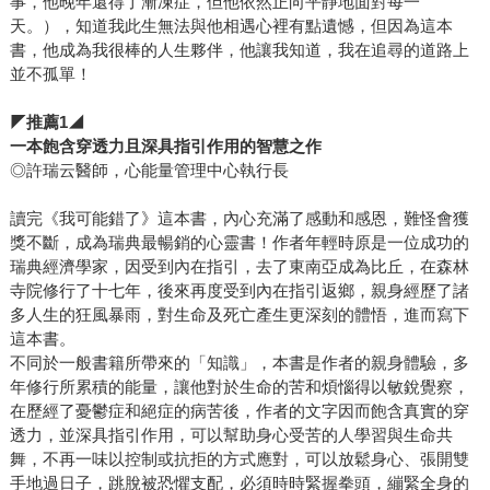
事，他晚年還得了漸凍症，但他依然正向平靜地面對每一
天。），知道我此生無法與他相遇心裡有點遺憾，但因為這本
書，他成為我很棒的人生夥伴，他讓我知道，我在追尋的道路上
並不孤單！
◤
推薦
1
◢
一本飽含穿透力且深具指引作用的智慧之作
◎許瑞云醫師，心能量管理中心執行長
讀完《我可能錯了》這本書，內心充滿了感動和感恩，難怪會獲
獎不斷，成為瑞典最暢銷的心靈書！作者年輕時原是一位成功的
瑞典經濟學家，因受到內在指引，去了東南亞成為比丘，在森林
寺院修行了十七年，後來再度受到內在指引返鄉，親身經歷了諸
多人生的狂風暴雨，對生命及死亡產生更深刻的體悟，進而寫下
這本書。
不同於一般書籍所帶來的「知識」，本書是作者的親身體驗，多
年修行所累積的能量，讓他對於生命的苦和煩惱得以敏銳覺察，
在歷經了憂鬱症和絕症的病苦後，作者的文字因而飽含真實的穿
透力，並深具指引作用，可以幫助身心受苦的人學習與生命共
舞，不再一味以控制或抗拒的方式應對，可以放鬆身心、張開雙
手地過日子，跳脫被恐懼支配，必須時時緊握拳頭，繃緊全身的