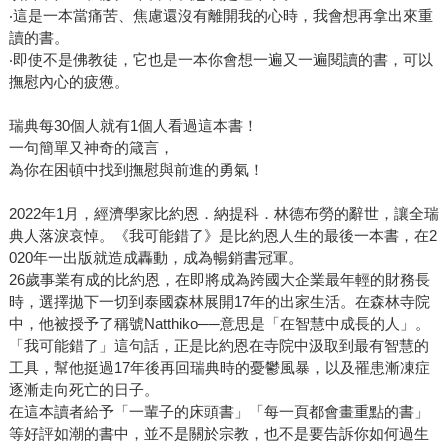
‧這是一本當痛苦、焦慮還沒有離開我的心時，我會想再拿出來重
讀的書。
‧即使不是佛教徒，它也是一本你會想一遍又一遍閱讀的書，可以
撫慰內心的疲憊。
瑞典每30個人就有1個人看過這本書！
一句簡單又神奇的箴言，
為你在困頓中找到撫慰與前進的勇氣！
2022年1月，經濟學家比約恩．納提科．林德布勞的辭世，讓全瑞
典人落淚哀悼。《我可能錯了》是比約恩人生的最後一本書，在2
020年一出版就造成轟動，成為暢銷書冠軍。
26歲事業有成的比約恩，在即將成為跨國大企業最年輕的財務長
時，選擇拋下一切到泰國森林展開17年的出家生活。在森林寺院
中，他被授予了稱號Natthiko──意思是「在智慧中成長的人」。
「我可能錯了」這句話，正是比約恩在寺院中汲取到最有智慧的
工具，幫他挺過17年後再回瑞典時的憂鬱風暴，以及罹患漸凍症
逐漸走向死亡的日子。
在這本讀者給予「一輩子的床頭書」「每一頁都會畫重點的書」
等好評如潮的書中，並不是關於宗教，也不是要告訴你如何過生