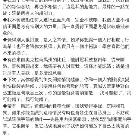
己的每個念頭，再也不相信了。這是我的超能力。最棒的一點在
於：這是所有人的超能力。
◆我不會鼓勵任何人進行正面思考。完全不鼓勵。我個人並不相
信正面思考有特別大的力量。我一直覺得正面思考是比較膚淺表
象的。
◆覺得別人很討厭，是人之常情。如果你想讓一個人好相處，行
為舉止也不會讓你太反彈，其實只有一個小祕訣：學會喜歡他們
本來的樣子。
◆有位來自奧克拉荷馬州的比丘，他討厭我整整四年，從未斷
過。事後回顧起來，我需要有人討厭我，這樣才能認清：總是想
討所有人喜歡，是多麼沒意義。
◆下次，當你感覺到衝突開始悄悄醞釀、你和一個人的關係演變
到快破裂的時候，只要用任何你喜歡的語言，真誠與篤定地對自
己重複這句箴言三次，你的擔憂就會雲消霧散──我可能錯了。我
可能錯了。我可能錯了。
◆帶有「應該」這個詞的種種念頭，讓我變得委屈、沉悶和孤
獨。如果你能意識到這種情況有時也會發生在自己身上，不妨就
試試這個手部的動作──先是用力握緊拳頭，然後鬆開成張開的手
掌。它很簡單，但它貼切地展示了我們如何能放下自己太執著的
事。