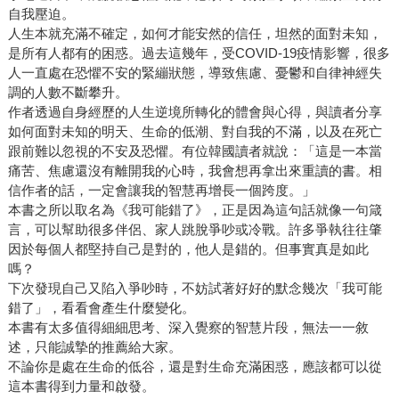
自我壓迫。
人生本就充滿不確定，如何才能安然的信任，坦然的面對未知，
是所有人都有的困惑。過去這幾年，受COVID-19疫情影響，很多
人一直處在恐懼不安的緊繃狀態，導致焦慮、憂鬱和自律神經失
調的人數不斷攀升。
作者透過自身經歷的人生逆境所轉化的體會與心得，與讀者分享
如何面對未知的明天、生命的低潮、對自我的不滿，以及在死亡
跟前難以忽視的不安及恐懼。有位韓國讀者就說：「這是一本當
痛苦、焦慮還沒有離開我的心時，我會想再拿出來重讀的書。相
信作者的話，一定會讓我的智慧再增長一個跨度。」
本書之所以取名為《我可能錯了》，正是因為這句話就像一句箴
言，可以幫助很多伴侶、家人跳脫爭吵或冷戰。許多爭執往往肇
因於每個人都堅持自己是對的，他人是錯的。但事實真是如此
嗎？
下次發現自己又陷入爭吵時，不妨試著好好的默念幾次「我可能
錯了」，看看會產生什麼變化。
本書有太多值得細細思考、深入覺察的智慧片段，無法一一敘
述，只能誠摯的推薦給大家。
不論你是處在生命的低谷，還是對生命充滿困惑，應該都可以從
這本書得到力量和啟發。