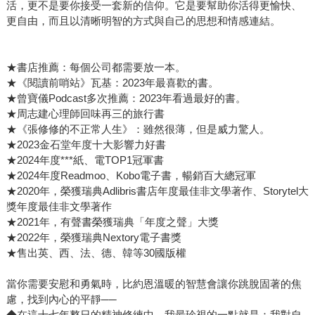
活，更不是要你接受一套新的信仰。它是要幫助你活得更愉快、
更自由，而且以清晰明智的方式與自己的思想和情感連結。
★書店推薦：每個公司都需要放一本。
★《閱讀前哨站》瓦基：2023年最喜歡的書。
★曾寶儀Podcast多次推薦：2023年看過最好的書。
★周志建心理師回味再三的旅行書
★《張修修的不正常人生》：雖然很薄，但是威力驚人。
★2023金石堂年度十大影響力好書
★2024年度***紙、電TOP1冠軍書
★2024年度Readmoo、Kobo電子書，暢銷百大總冠軍
★2020年，榮獲瑞典Adlibris書店年度最佳非文學著作、Storytel大
獎年度最佳非文學著作
★2021年，有聲書榮獲瑞典「年度之聲」大獎
★2022年，榮獲瑞典Nextory電子書獎
★售出英、西、法、德、韓等30國版權
當你需要安慰和勇氣時，比約恩溫暖的智慧會讓你跳脫固著的焦
慮，找到內心的平靜──
◆在這十七年整日的精神修練中，我最珍視的一點就是：我對自