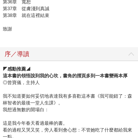
第36章 寬恕
第37章 從膚淺到真誠
第38章 就在這裡結束
致謝
序／導讀
◤感動
推薦
◢
這本書的領悟說到我的心坎，書角的摺頁多到一本書變兩本厚
◎曾寶儀，主持人
我不知道要如何妥切地表達我有多喜歡這本書《我可能錯了：森
林智者的最後一堂人生課》。
我想過無數的開場白：
這是我今年春天看過最棒的書。
看的過程又哭又笑，旁人看到會心想：不管她吃了什麼都給我來
一點。