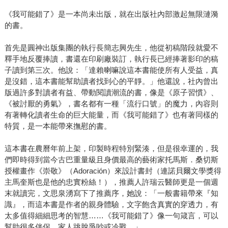
《我可能錯了》是一本尚未出版，就在出版社內部激起無限漣漪
的書。
首先是圓神出版集團的執行長簡志興先生，他從初稿階段就愛不
釋手地反覆捧讀，書還在印刷廠裝訂，執行長已經捧著影印的稿
子讀到第三次。他說：「達賴喇嘛說這本書能使所有人受益，真
是沒錯，這本書能幫助讀者找到心的平靜。」他還說，社內曾出
版過許多對讀者有益、帶動閱讀潮流的書，像是《原子習慣》、
《被討厭的勇氣》，書名都有一種「流行口號」的魔力，內容則
有著轉化讀者生命的巨大能量，而《我可能錯了》也有著同樣的
特質，是一本能帶來撫慰的書。
這本書在農曆年前上架，印製時程特別緊湊，但是很幸運的，我
們即時得到當今古巴重量級且身價最高的藝術家托馬斯．桑切斯
授權畫作《崇敬》（Adoración）來設計書封（連諾貝爾文學獎得
主馬奎斯也是他的忠實粉絲！），推薦人許瑞云醫師更是一個週
末就讀完，文思泉湧寫下了推薦序，她說：「一般書籍帶來『知
識』，而這本書是作者的親身體驗，文字飽含真實的穿透力，有
太多值得細細思考的智慧……《我可能錯了》像一句箴言，可以
幫助很多伴侶、家人跳脫爭吵或冷戰。」