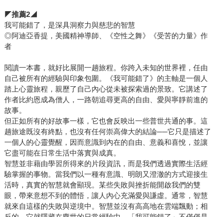
◤
推薦
2
◢
我可能錯了，是深具洞察力與慈悲的智慧
◎阿迪亞香提，美國精神導師、《空性之舞》《受苦的力量》作
者
閱讀一本書，就好比展開一趟旅程。你跨入未知的世界裡，任由
自己被所有的經驗與印象包圍。《我可能錯了》的主軸是一個人
踏上心靈旅程，親歷了自己內心從未被探索過的景致。它講述了
作者比約恩成為僧人，一路朝追尋更高的自由、愛與寧靜前進的
故事。
但正如所有的好故事一樣，它也會反映出一些普世共通的事。這
趟旅途既沒有終點，也沒有任何崇高偉大的結論──它只是描述了
一個人的心靈覺醒，因而意識到內在的自由、意義和喜悅，並讓
它盡可能在日常生活中落實與成真。
智慧並非藉由學習所得來的片段資訊，而是我們透過實際生活經
驗掌握的事物。當我們以一種有意識、明朗又澄澈的方式迎接生
活時，真實的智慧就會顯現。某些失敗與挫折能開啟我們的雙
眼，帶來意想不到的體悟，讓人內心充滿愛與謙虛。通常，智慧
就來自這樣的失敗與逆境中。智慧並沒有高高地在雲端飄動；相
反的，它就隱藏在塵世的日常經驗中。「我可能錯了」不僅僅是