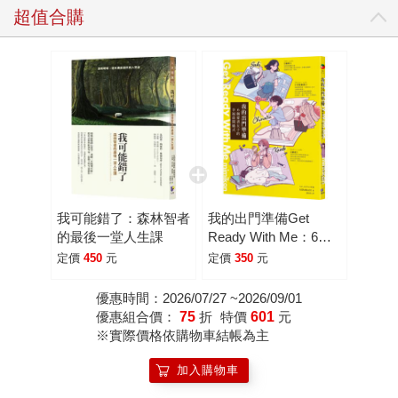
超值合購
我可能錯了：森林智者
我的出門準備Get
的最後一堂人生課
Ready With Me：6個
愛書女子的幸福晨間儀
定價
450
元
定價
350
元
式
優惠時間：2026/07/27 ~2026/09/01
優惠組合價：
75
折
特價
601
元
※實際價格依購物車結帳為主
加入購物車