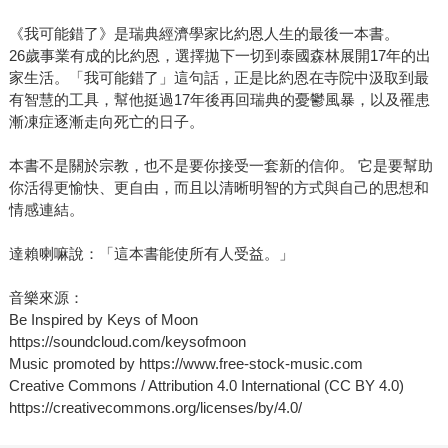
國出版後長踞排行榜至今，2022年底更獲選為YES24書店讀
《我可能錯了》是瑞典經濟學家比約恩人生的最後一本書。
者心中的「年度之書」。許多人說，掩卷後放聲大哭，同時
26歲事業有成的比約恩，選擇拋下一切到泰國森林展開17年的出
感覺到心溫暖了起來，這不是一本悲傷的書，而是一本安慰
家生活。「我可能錯了」這句話，正是比約恩在寺院中汲取到最
之書，會讓人思考人生，想要放在床頭，感覺焦慮時就隨手
有智慧的工具，幫他挺過17年後再回瑞典的憂鬱風暴，以及罹患
翻開重讀。 除了來自圓神執行長身為出版人對於好書的熱切
漸凍症逐漸走向死亡的日子。
目光，我也實實在在地在《我可能錯了》出版前夕，感受到
本書不是關於宗教，也不是要你接受一套新的信仰。 它是要幫助
這句話所激起的共鳴。讀完書的同事們，開始用「我可能錯
你活得更愉快、更自由，而且以清晰明智的方式與自己的思想和
了」、「我錯了」、「我真的錯了」作為工作溝通時的開場
情感連結。
白，打開EMAIL，我不禁會心一笑，同時也深刻體會到，本
來或許會有些緊張、摩擦的溝通課題，有了這句話所帶來的
達賴喇嘛說：「這本書能使所有人受益。」
暫停、柔軟和寬容，一切都變得容易許多。 《我可能錯了》
聽似輕描淡寫，但這卻是比約恩．納提科．林德布勞在經歷
音樂來源：
17年的森林僧侶生活、噬人的憂鬱風暴、找到摯愛卻罹患罕
Be Inspired by Keys of Moon
https://soundcloud.com/keysofmoon
病的巨大打擊、陪伴父親經歷安樂死，又正面擁抱自己的生
Music promoted by https://www.free-stock-music.com
命終點之後，所淬鍊出的智慧。話語很輕，說出來，或打成
Creative Commons / Attribution 4.0 International (CC BY 4.0)
文字，甚至寫在紙上，不需要十秒鐘，卻能改變你的一生。
https://creativecommons.org/licenses/by/4.0/