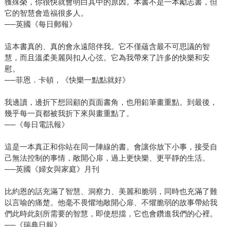
獲殊榮，你很快就會明白其中的原因。本書不是一本勵志書，但
它的智慧會造福很多人。
──英國《每日郵報》
這本書真的、真的會永遠陪伴我。它不僅蘊含最不可思議的智
慧，而且溫柔美麗與扣人心弦。它為我帶來了許多的快樂和安
慰。
──菲恩．卡頓，《快樂一點點就好》
我邊讀，邊折下想回顧的頁面書角，也用鉛筆畫重點。到最後，
幾乎每一頁都被我折下來與畫重點了。
──《每日電訊報》
這是一本真正和你站在同一陣線的書。會讓你放下小事，接受自
己無法控制的事情，敞開心扉，過上更快樂、更平靜的生活。
──英國《婦女與家庭》月刊
比約恩的話充滿了智慧、洞察力、美麗和脆弱，同時也充滿了難
以言喻的痛楚。他毫不畏懼地敞開心扉、不懼脆弱的故事帶給我
們此時此刻所需要的智慧，即使想擋，它也會鑽進我們的心裡。
──《瑞典日報》