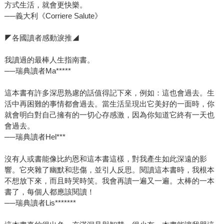
方式生活，就會更快樂。
──義大利《Corriere Salute》
◤各國讀者感動淚推◢
我讀過的最棒人生指南書。
──瑞典讀者Ma*****
這本書有許多深思熟慮的話值得記下來，例如：這也會過去。生
活中再困難的事情都會過去。當生活呈現出它美好的一面時，你
就會明白對自己擁有的一切心存感激，因為你知道它終有一天也
會過去。
──瑞典讀者Hel***
沒有人或書能像比約恩和這本書這樣，對我產生如此深遠的影
響。它夾雜了幽默和悲傷，並引人反思。閱讀這本書時，我根本
不想放下來，而且時哭時笑。我會再讀一遍又一遍。太棒的一本
書了，每個人都應該閱讀！
──瑞典讀者Lis*******