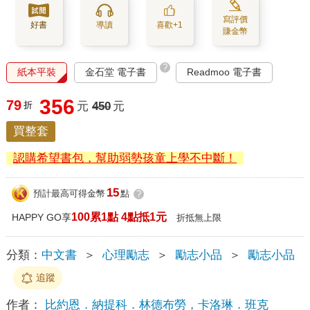
寫評價
好書
導讀
喜歡+1
賺金幣
?
紙本平裝
金石堂 電子書
Readmoo 電子書
356
79
折
元
450
元
買整套
認購希望書包，幫助弱勢孩童上學不中斷！
15
預計最高可得金幣
點
?
100累1點 4點抵1元
HAPPY GO享
折抵無上限
分類：
中文書
＞
心理勵志
＞
勵志小品
＞
勵志小品
追蹤
作者：
比約恩．納提科．林德布勞，卡洛琳．班克