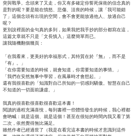
突與戰爭。念頭來了又走，你又有多確定你誓死保衛的信念真的
是對的呢？要是能在憤怒、悲傷、沮喪的時候，讓「我可能錯
了」這個念頭有出現的空間，會不會更能放過他人、放過自己
呢？
更別說裡面的金句真的多到，如果我把我手抄的部分都寫在這，
這篇文章就不只是「文長慎入」這麼簡單而已。
讓我隨機翻個幾頁：
「在我看來，更美好的幸福形式，其特質在於『無』，而不是
『有』。」
「在你需要知道的時候，就會知道，你需要知道的事情。」
「我們在安然無事中學習，在風暴時才會想起。」
還有我很喜歡的「知識對自己所知的一切感到驕傲。智慧在自己
不知道的一切面前謙虛。」
我真的很喜歡很喜歡很喜歡這本書！
閱讀的過程充滿喜悅，每到書裡一些體悟發生的時候，我心裡都
會吶喊：就是這個、就是這個！甚至在很短的時間內我又看了第
二次，依然覺得無比滿足。
雖然作者已經過世了（我是在看完這本書的時候才意識到這件