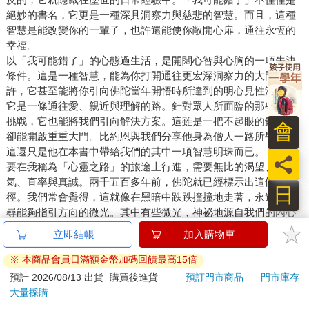
絕妙的書名，它更是一種深具洞察力與慈悲的智慧。而且，這種
智慧是能改變你的一輩子，也許還能使你敞開心扉，通往永恆的
幸福。
以「我可能錯了」的心態過生活，是開闊心智與心胸的一項先決
條件。這是一種智慧，能為你打開通往更宏深洞察力的大門。也
許，它甚至能將你引向佛陀當年開悟時所達到的明心見性深度。
它是一條通往愛、親近與理解的路。針對眾人所面臨的那些重大
挑戰，它也能將我們引向解決方案。這雖是一把不起眼的鑰匙，
會
卻能開啟重重大門。比約恩與我們分享他身為僧人一路所學，而
這還只是他在本書中帶給我們的其中一項智慧明珠而已。
員
要在我稱為「心靈之路」的旅途上行進，需要無比的渴望、勇
氣、直率與真誠。兩千五百多年前，佛陀就已經標示出這條路
日
徑。我們常會覺得，這就像在黑暗中跌跌撞撞地走著，永遠在找
尋能夠指引方向的微光。其中有些微光，神祕地源自我們的內心
──往往是在你最意想不到、甚至不覺得自己值得受到它們指引時
出現。有些微光反倒來自外在，它們的形式有生活經驗、樂於提
供幫助的指導者與老師們，或是我們接觸到神祕智慧的時刻──這
些神祕智慧似乎以最令人出乎意料的方式，伸出慈悲的手。
我們的內心深處都有一股強烈的渴望，想過更自由、有歸屬感和
真實的生活。但要回應這股渴望，絕非易事，因此許多人竭盡全