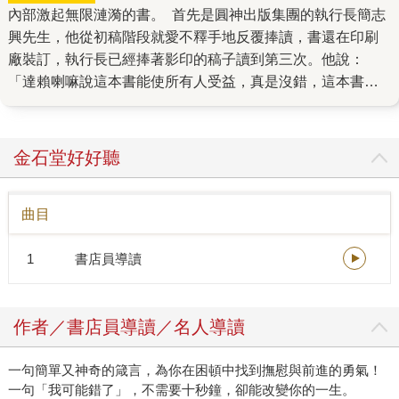
內部激起無限漣漪的書。 首先是圓神出版集團的執行長簡志
興先生，他從初稿階段就愛不釋手地反覆捧讀，書還在印刷
廠裝訂，執行長已經捧著影印的稿子讀到第三次。他說：
「達賴喇嘛說這本書能使所有人受益，真是沒錯，這本書能
幫助讀者找到心的平靜。」他還說，社內曾出版過許多對讀
者有益、帶動閱讀潮流的書，像是《原子習慣》、《被討厭
的勇氣》，書名都有一種「流行口號」的魔力，內容則有著
金石堂好好聽
轉化讀者生命的巨大能量，而《我可能錯了》也有著同樣的
特質，是一本能帶來撫慰的書。 這本書在農曆年前上架，印
曲目
製時程特別緊湊，但是很幸運的，我們即時得到當今古巴重
量級且身價最高的藝術家托馬斯．桑切斯授權畫作《崇敬》
1
書店員導讀
（Adoracio?n）來設計書封（連諾貝爾文學獎得主馬奎斯也
是他的忠實粉絲！），推薦人許瑞云醫師更是一個週末就讀
完，文思泉湧寫下了推薦序，她說：「一般書籍帶來『知
作者／書店員導讀／名人導讀
識』，而這本書是作者的親身體驗，文字飽含真實的穿透
力，有太多值得細細思考的智慧……《我可能錯了》像一句
一句簡單又神奇的箴言，為你在困頓中找到撫慰與前進的勇氣！
箴言，可以幫助很多伴侶、家人跳脫爭吵或冷戰。」 《我可
一句「我可能錯了」，不需要十秒鐘，卻能改變你的一生。
能錯了》在瑞典和歐洲已經長銷三年，獲獎連連，去年在韓