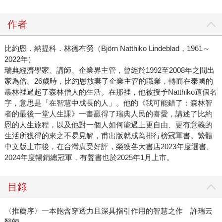
作者
比約恩．納提科．林德布勞（Björn Natthiko Lindeblad，1961～
2022年）
瑞典經濟學家、講師、企業界主管，曾經於1992至2008年之間出
家為僧。26歲時，比約恩放棄了企業主管的職業，轉而在泰國的
叢林裡過起了森林僧人的生活。在那裡，他被授予Natthiko這個名
字，意思是「在智慧中成長的人」。他的《我可能錯了：森林智
者的最後一堂人生課》一書贏得了瑞典人民的喜愛，講述了比約
恩的人生旅程，以及他對一個人如何能過上更自由、更有意義的
生活所獲得的來之不易見解，甫出版就成為排行榜冠軍書。繁體
中文版上市後，在台灣廣受好評，榮獲各大書店2023年度選書、
2024年度暢銷總冠軍，有聲書也於2025年1月上市。
目錄
〈推薦序〉一本飽含穿透力且深具指引作用的智慧之作 許瑞云
醫師