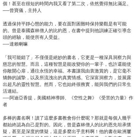
個！甚至在很短的時間內我又看了第二次，依然覺得無比滿足。
──曾寶儀，主持人
透過保持平靜心態的能力，要在面對困難時保持樂觀是有可能
的。曾是泰國森林僧人的比約恩，在書中提到他訓練正確引導念
頭的經驗，能使所有人受益。
──達賴喇嘛
「我可能錯了」不僅僅是絕妙的書名，它更是一種深具洞察力與
慈悲的智慧。而且，這種智慧是能改變你的一輩子，也許還能使
你敞開心扉，通往永恆的幸福。本書讓我由衷激賞的，是它毫不
矯飾的誠摯，以及所流洩出的真實情感。它深富洞察力，並展露
出超凡的靈性智慧。然而，它也始終很務實，能與我們的日常生
活連結。
──阿迪亞香提，美國精神導師、《空性之舞》《受苦的力量》作
者
多棒的書名啊！讀了這麼多書教會你什麼呢？那就是每個人幾乎
都始終認為自己是對的。因此，曾是森林僧人的比約恩先坦承懷
疑，甚至是深度的懷疑，這是多麼出乎意料啊！他的書在歐洲屢