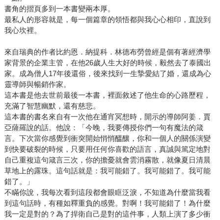
書角的摺頁多到一本書變兩本厚。
最私人的形容就是，每一個篇章的領悟都與我心心相印，直說到
我心坎裡。
來自瑞典的作者比約恩．納提科．林德布勞曾經是個有著經濟學
家背景的企業主管，在他26歲人生大好的時候，毅然去了泰國出
家。成為僧人17年後還俗，後來找到一生摯愛結了婚，還成為心
靈導師與暢銷作家。
這本書是他去世前最後一本書，裡面敘述了他生命的心路歷程，
充滿了智慧幽默，還有慈悲。
這本書的書名來自有一次他在通宵冥想時，開示的導師阿姜．賈
亞薩羅說的話。他說：「今晚，我要傳授你們一句有魔法的箴
言。下次當你感覺到衝突開始悄悄醞釀，你和一個人的關係演變
到快要破裂的時候，只要用任何你喜歡的語言，真誠與篤定地對
自己重複這句箴言三次，你的擔憂就會雲消霧散，就像夏日清晨
草地上的露珠。這句話就是：我可能錯了。我可能錯了。我可能
錯了。」
不瞞你說，我每次看到這段都會眼眶泛淚，不知道為什麼當我看
到這句話時，有種如釋重負的感覺。對啊！我可能錯了！為什麼
我一定是對的？為了捍衛自己是對的這件事，人類上演了多少衝