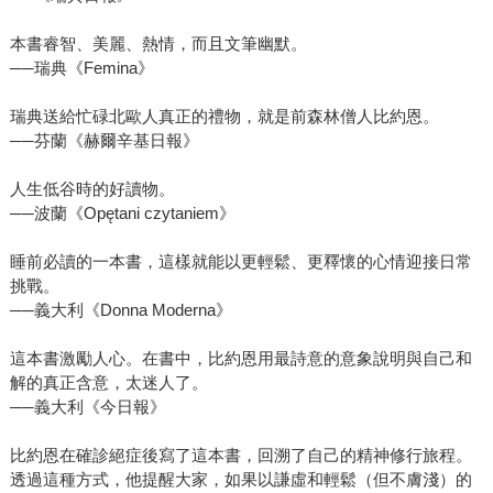
本書睿智、美麗、熱情，而且文筆幽默。
──瑞典《Femina》
瑞典送給忙碌北歐人真正的禮物，就是前森林僧人比約恩。
──芬蘭《赫爾辛基日報》
人生低谷時的好讀物。
──波蘭《Opętani czytaniem》
睡前必讀的一本書，這樣就能以更輕鬆、更釋懷的心情迎接日常
挑戰。
──義大利《Donna Moderna》
這本書激勵人心。在書中，比約恩用最詩意的意象說明與自己和
解的真正含意，太迷人了。
──義大利《今日報》
比約恩在確診絕症後寫了這本書，回溯了自己的精神修行旅程。
透過這種方式，他提醒大家，如果以謙虛和輕鬆（但不膚淺）的