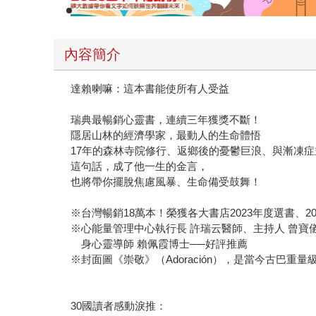
內容簡介
達賴喇嘛：這本書能使所有人受益
瑞典最暢銷心靈書，連續三年獲獎不斷！
隱居山林的經濟學家，最動人的生命體悟
17年的森林寺院修行、返鄉後的憂鬱巨浪、與漸凍
這句話，成了他一生的金言，
也將帶你擺脫焦慮風暴、生命備受鼓舞！
※台灣暢銷18萬本！榮獲各大書店2023年度選書、2
※心能量管理中心執行長 許瑞云醫師、主持人 曾寶
身心靈導師 賴佩霞博士──好評推薦
※封面圖《崇敬》（Adoración），是當今古
30國讀者感動淚推：