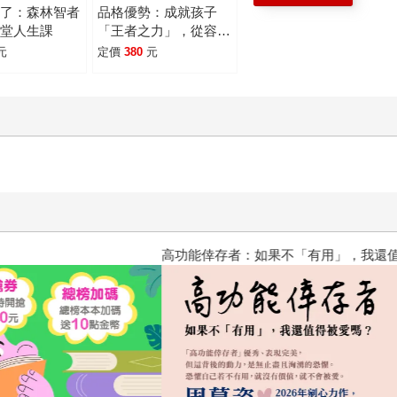
錯了：森林智者
品格優勢：成就孩子
一堂人生課
「王者之力」，從容應
對未來的競爭與機遇
元
定價
380
元
高功能倖存者：如果不「有用」