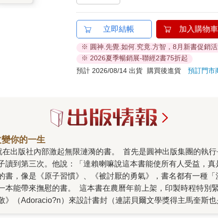
立即結帳
加入購物車
※ 圓神.先覺.如何.究竟.方智，8月新書促銷
※ 2026夏季暢銷展-聯經2書75折起
預計 2026/08/14 出貨
購買後進貨
預訂門市
改變你的一生
子讀到第三次。他說：「達賴喇嘛說這本書能使所有人受益，真
的書，像是《原子習慣》、《被討厭的勇氣》，書名都有一種「
一本能帶來撫慰的書。 這本書在農曆年前上架，印製時程特別
》（Adoracio?n）來設計書封（連諾貝爾文學獎得主馬奎
般書籍帶來『知識』，而這本書是作者的親身體驗，文字飽含真