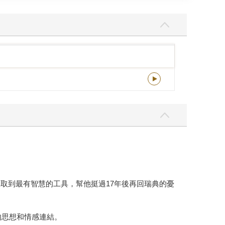
年，獲獎連連，去年在韓國出版後長踞排行榜至今，
來，這不是一本悲傷的書，而是一本安慰之書，會讓人
我也實實在在地在《我可能錯了》出版前夕，感受到
場白，打開EMAIL，我不禁會心一笑，同時也深
。 《我可能錯了》聽似輕描淡寫，但這卻是比約
親經歷安樂死，又正面擁抱自己的生命終點之後，所
取到最有智慧的工具，幫他挺過17年後再回瑞典的憂
的思想和情感連結。