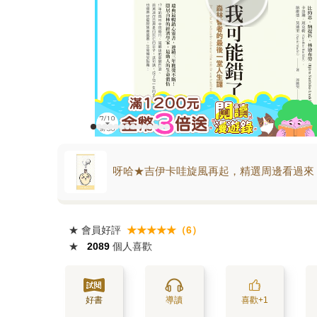
呀哈★吉伊卡哇旋風再起，精選周邊看過來
★
會員好評
★★★★★（6）
★
2089
個人喜歡
好書
導讀
喜歡+1