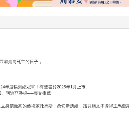
症並肩走向死亡的日子，
024年度暢銷總冠軍！有聲書於2025年1月上市。
儀、阿迪亞香提──專文推薦
巴重量級且身價最高的藝術家托馬斯．桑切斯所繪，諾貝爾文學獎得主馬