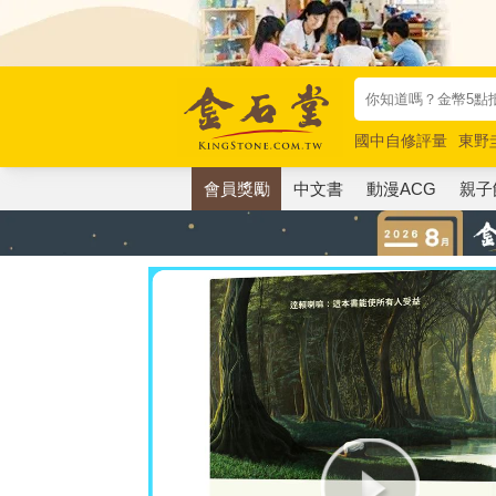
國中自修評量
東野
唯紅花綻放
奧德賽
會員獎勵
中文書
動漫ACG
親子