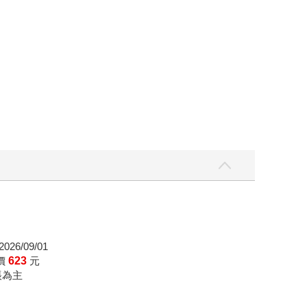
026/09/01
價
623
元
帳為主