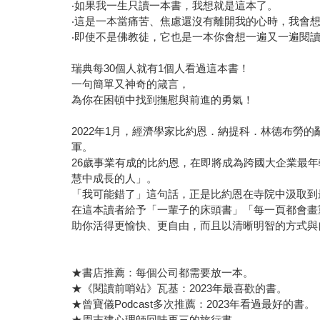
‧如果我一生只讀一本書，我想就是這本了。
‧這是一本當痛苦、焦慮還沒有離開我的心時，我會
‧即使不是佛教徒，它也是一本你會想一遍又一遍閱
瑞典每30個人就有1個人看過這本書！
一句簡單又神奇的箴言，
為你在困頓中找到撫慰與前進的勇氣！
2022年1月，經濟學家比約恩．納提科．林德布勞
軍。
26歲事業有成的比約恩，在即將成為跨國大企業最年輕
慧中成長的人」。
「我可能錯了」這句話，正是比約恩在寺院中汲取到
在這本讀者給予「一輩子的床頭書」「每一頁都會畫
助你活得更愉快、更自由，而且以清晰明智的方式與
★書店推薦：每個公司都需要放一本。
★《閱讀前哨站》瓦基：2023年最喜歡的書。
★曾寶儀Podcast多次推薦：2023年看過最好的書。
★周志建心理師回味再三的旅行書