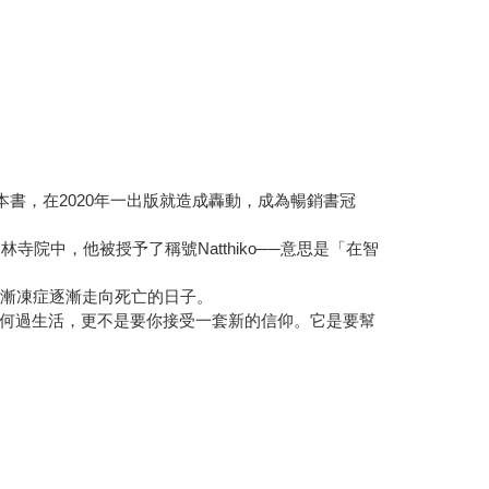
書，在2020年一出版就造成轟動，成為暢銷書冠
院中，他被授予了稱號Natthiko──意思是「在智
患漸凍症逐漸走向死亡的日子。
何過生活，更不是要你接受一套新的信仰。它是要幫