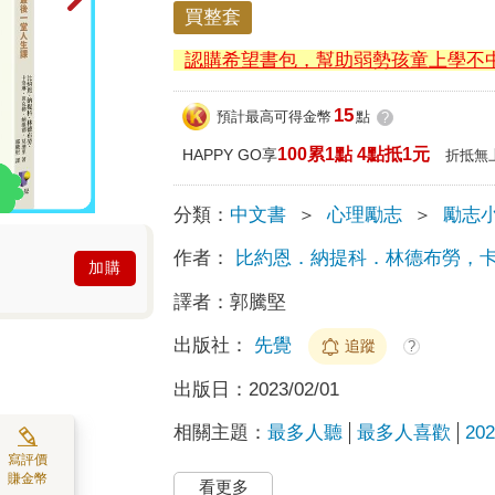
買整套
認購希望書包，幫助弱勢孩童上學不
15
預計最高可得金幣
點
?
100累1點 4點抵1元
HAPPY GO享
折抵無
分類：
中文書
＞
心理勵志
＞
勵志
作者：
比約恩．納提科．林德布勞，卡
加購
譯者：
郭騰堅
出版社：
先覺
追蹤
?
出版日：
2023/02/01
相關主題：
最多人聽
最多人喜歡
2
寫評價
賺金幣
看更多