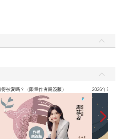
，我還值得被愛嗎？（限量作者親簽版）
2026年8月金