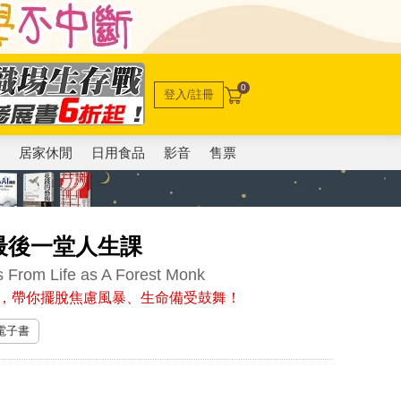
0
登入/註冊
電
居家休閒
日用食品
影音
售票
最後一堂人生課
 From Life as A Forest Monk
，帶你擺脫焦慮風暴、生命備受鼓舞！
 電子書