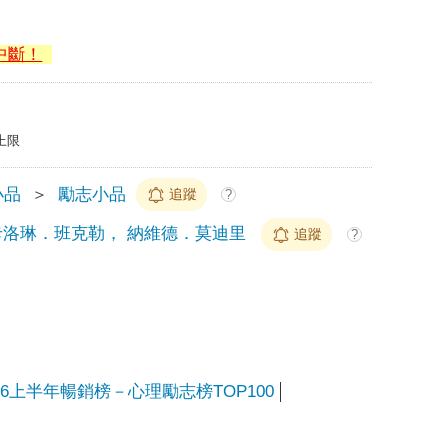
中斷！
上限
小品
＞
勵志小品
追蹤
?
洛琳．班克勒， 納維德．莫迪里
追蹤
?
026上半年暢銷榜－心理勵志榜TOP100