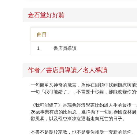
可能錯了》像一句箴言，可以幫助很多伴侶、家人
2022年底更獲選為YES24書店讀者心中的「
金石堂好好聽
思考人生，想要放在床頭，感覺焦慮時就隨手翻開
這句話所激起的共鳴。讀完書的同事們，開始用「
曲目
刻體會到，本來或許會有些緊張、摩擦的溝通課題
恩．納提科．林德布勞在經歷17年的森林僧侶生
1
書店員導讀
淬鍊出的智慧。話語很輕，說出來，或打成文字，
作者／書店員導讀／名人導讀
一句簡單又神奇的箴言，為你在困頓中找到撫慰與前
一句「我可能錯了」，不需要十秒鐘，卻能改變你的
《我可能錯了》是瑞典經濟學家比約恩人生的最後一
26歲事業有成的比約恩，選擇拋下一切到泰國森林展
鬱風暴，以及罹患漸凍症逐漸走向死亡的日子。
本書不是關於宗教，也不是要你接受一套新的信仰。