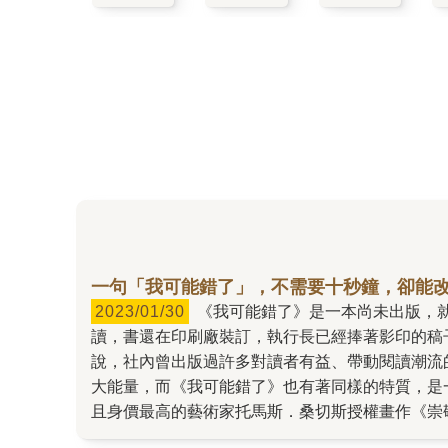
一句「我可能錯了」，不需要十秒鐘，卻能
2023/01/30
《我可能錯了》是一本尚未出版，就在出版社內部激起無限漣漪的書。 首先是圓神出版集團的執行長簡志興先生，他從初稿階段就愛不釋手地反覆捧
讀，書還在印刷廠裝訂，執行長已經捧著影印的稿
說，社內曾出版過許多對讀者有益、帶動閱讀潮流
大能量，而《我可能錯了》也有著同樣的特質，是
且身價最高的藝術家托馬斯．桑切斯授權畫作《崇敬
週末就讀完，文思泉湧寫下了推薦序，她說：「一