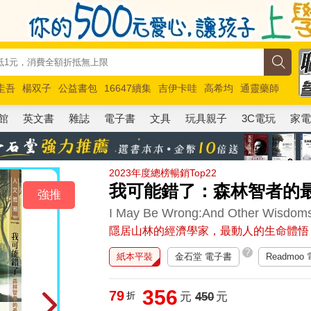
圭吾
楊双子
公益書包
16647續集
吉伊卡哇
高希均
通靈藥師
路邊攤新作
馬斯克
玩具總動員5
超慢跑
館
英文書
雜誌
電子書
文具
玩具親子
3C電玩
家
2023年度總榜暢銷Top22
我可能錯了：森林智者的
強推
I May Be Wrong:And Other Wisdoms
隱居山林的經濟學家，最動人的生命體悟
?
紙本平裝
金石堂 電子書
Readmoo
356
79
折
元
450
元