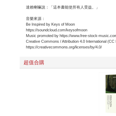
達賴喇嘛說：「這本書能使所有人受益。」
音樂來源：
Be Inspired by Keys of Moon
https://soundcloud.com/keysofmoon
Music promoted by https://www.free-stock-music.co
Creative Commons / Attribution 4.0 International (CC
https://creativecommons.org/licenses/by/4.0/
超值合購