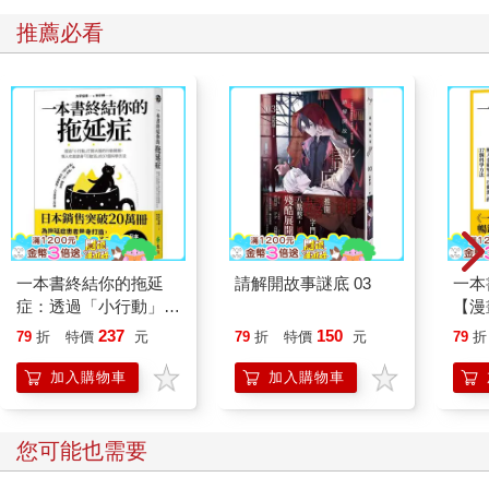
推薦必看
一本書終結你的拖延
請解開故事謎底 03
一本
症：透過「小行動」打
【漫
開大腦的行動開關，懶
行動
237
150
79
折
特價
元
79
折
特價
元
79
折
人也能變身「行動派」
開關
的37個科學方法
「行
加入購物車
加入購物車
學方
您可能也需要