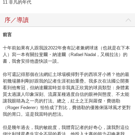
11 非凡的年代
序／導讀
前言
十年前如果有人跟我說2022年會有記者兼網球迷（也就是在下本
人）寫一本有關拉斐爾・納達爾（Rafael Nadal，又稱拉法）的
書，我會安排他盡快談一談。
你可還記得那個在法網紅土球場横掃對手的西班牙小將？他的最
初幾場勝利剛好跟我的記者生涯初始重疊。我多次在法國公開賽
看到他奪冠，但納達爾當時並非我真正欣賞的球員類型：身體素
質太過讓人印象深刻、流露某種過度自信的眼神與態度、不太能
讓我眼睛為之一亮的打法。總之，紅土之王與羅傑・費德勒
（Roger Federer）恰恰成了對比，費德勒的優雅俐落球風才更對
我的胃口。這是我當時的想法。
但是幾年過去，我的敏銳度，我體育記者的好奇心，讓我對這位
伊比利球星產生完全不同的看法。他投入大賽的能力召喚著我，