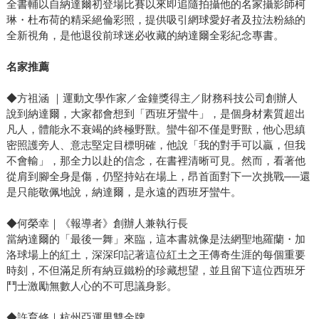
全書輔以自納達爾初登場比賽以來即追隨拍攝他的名家攝影師柯
琳・杜布荷的精采絕倫彩照，提供吸引網球愛好者及拉法粉絲的
全新視角，是他退役前球迷必收藏的納達爾全彩紀念專書。
名家推薦
◆方祖涵 ｜運動文學作家／金鐘獎得主／財務科技公司創辦人
說到納達爾，大家都會想到「西班牙蠻牛」，是個身材素質超出
凡人，體能永不衰竭的終極野獸。蠻牛卻不僅是野獸，他心思縝
密照護旁人、意志堅定目標明確，他說「我的對手可以贏，但我
不會輸」，那全力以赴的信念，在書裡清晰可見。然而，看著他
從肩到腳全身是傷，仍堅持站在場上，昂首面對下一次挑戰──還
是只能敬佩地說，納達爾，是永遠的西班牙蠻牛。
◆何榮幸｜《報導者》創辦人兼執行長
當納達爾的「最後一舞」來臨，這本書就像是法網聖地羅蘭・加
洛球場上的紅土，深深印記著這位紅土之王傳奇生涯的每個重要
時刻，不但滿足所有納豆鐵粉的珍藏想望，並且留下這位西班牙
鬥士激勵無數人心的不可思議身影。
◆許育修｜杭州亞運男雙金牌