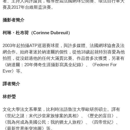
者、主持人與評論員，報導歷屆法國網球公開賽、環法自行車大
賽及2017年台維斯盃決賽。
攝影者簡介
柯琳・杜布荷（
Corinne Dubreuil
）
2003年起拍攝ATP巡迴賽球星，與許多媒體、法國網球協會及法
網合作。始終著迷於納達爾的個性，從他18歲起就特別喜愛為他
拍照，從沒錯過他的任何大滿貫比賽。作品曾多次獲獎，另著有
《納達爾：20年傳奇生涯攝影寫真全紀錄》、《Federer For
Ever》等。
譯者簡介
林舒瑩
文化大學法文系畢業，比利時法語魯汶大學歐研所碩士。譯有
《世紀之謎：末代沙皇家族慘案的真相》、《歷史的盲目》、
《我為何成為美國公民：我的猶太人旅程》、《四帝世紀》、
《最新世界衝突地圖》等。