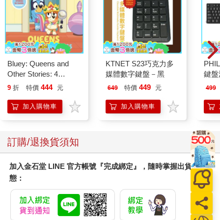
Bluey: Queens and
KTNET S23巧克力多
PHI
Other Stories: 4
媒體數字鍵盤－黑
鍵盤滑
Stories in 1 Book.
444
449
9
折
特價
元
特價
元
649
499
Hooray!
加入購物車
加入購物車
訂購/退換貨須知
加入金石堂 LINE 官方帳號『完成綁定』，隨時掌握出貨動
態：