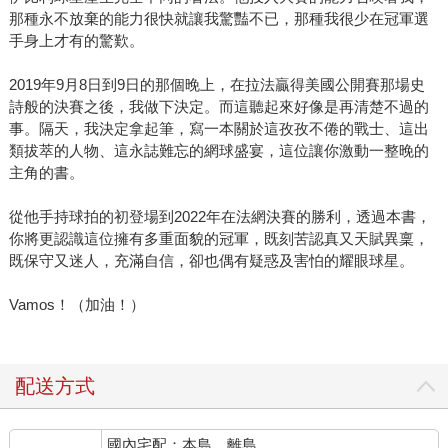
那種永不放棄的能力很快就讓我驚豔不已，那種我很少在冠軍選
手身上才有的驚歎。
2019年9月8日到9日的那個晚上，在拉法贏得美國公開賽那場史
詩般的決賽之後，我做下決定。而這聽起來好像是再清楚不過的
事。隔天，我決定拿起筆，寫一本關於這孜孜不倦的戰士、這出
類拔萃的人物、這永誌難忘的網球盛宴，這位讓你激動一整晚的
主角的書。
從他手持球拍的初登場到2022年在法網決賽的勝利，透過本書，
你將更認識這位擁有多重面貌的冠軍，既刻苦認真又天賦異稟，
既保守又迷人，充滿自信，卻也偶有疑惑及害怕的耀眼球星。
Vamos！（加油！）
配送方式
國內宅配：本島、離島