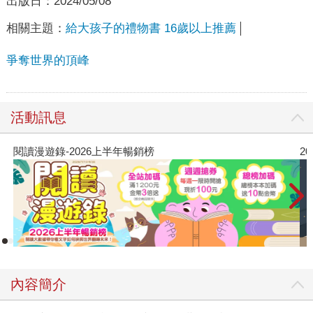
出版日：
2024/05/08
相關主題：
給大孩子的禮物書 16歲以上推薦
爭奪世界的頂峰
活動訊息
閱讀漫遊錄-2026上半年暢銷榜
2
內容簡介