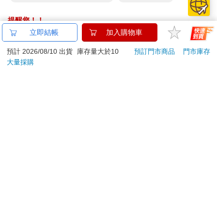
提醒您！！
金石堂及銀行均不會請您操作ATM! 如接獲電話要求您前往
立即結帳
加入購物車
ATM提款機，請不要聽從指示，以免受騙上當！
預計 2026/08/10 出貨
庫存量大於10
預訂門市商品
門市庫存
退換貨須知：
大量採購
**提醒您，鑑賞期不等於試用期，退回商品須為全新狀態**
依據「消費者保護法」第19條及行政院消費者保護處公告之
「通訊交易解除權合理例外情事適用準則」，以下商品購買
後，除商品本身有瑕疵外，將不提供7天的猶豫期：
易於腐敗、保存期限較短或解約時即將逾期。（如：生
鮮食品）
依消費者要求所為之客製化給付。（客製化商品）
報紙、期刊或雜誌。（含MOOK、外文雜誌）
經消費者拆封之影音商品或電腦軟體。
非以有形媒介提供之數位內容或一經提供即為完成之線
上服務，經消費者事先同意始提供。（如：電子書、電
子雜誌、下載版軟體、虛擬商品…等）
已拆封之個人衛生用品。（如：內衣褲、刮鬍刀、除毛