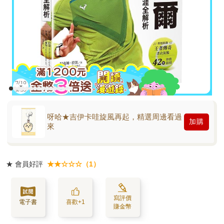
呀哈★吉伊卡哇旋風再起，精選周邊看過
加購
來
★
會員好評
★★☆☆☆（1）
寫評價
電子書
喜歡+1
賺金幣