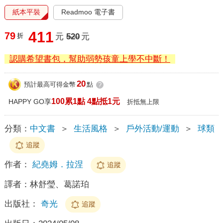
紙本平裝
Readmoo 電子書
411
79
折
元
520
元
認購希望書包，幫助弱勢孩童上學不中斷！
20
預計最高可得金幣
點
?
100累1點 4點抵1元
HAPPY GO享
折抵無上限
分類：
中文書
＞
生活風格
＞
戶外活動/運動
＞
球類
追蹤
作者：
紀堯姆．拉涅
追蹤
譯者：
林舒瑩、葛諾珀
出版社：
奇光
追蹤