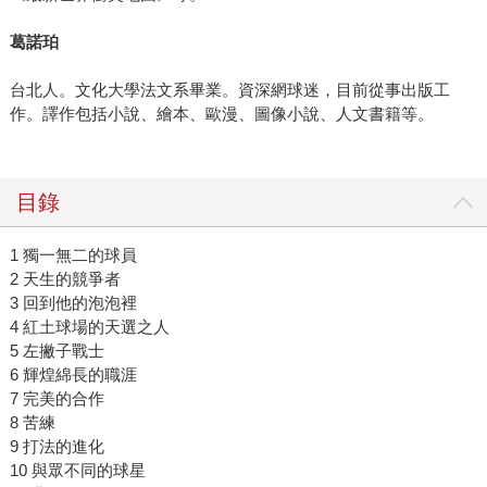
葛諾珀
台北人。文化大學法文系畢業。資深網球迷，目前從事出版工
作。譯作包括小說、繪本、歐漫、圖像小說、人文書籍等。
目錄
1 獨一無二的球員
2 天生的競爭者
3 回到他的泡泡裡
4 紅土球場的天選之人
5 左撇子戰士
6 輝煌綿長的職涯
7 完美的合作
8 苦練
9 打法的進化
10 與眾不同的球星