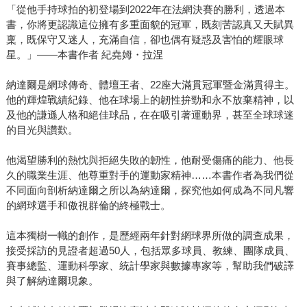
「從他手持球拍的初登場到2022年在法網決賽的勝利，透過本
書，你將更認識這位擁有多重面貌的冠軍，既刻苦認真又天賦異
稟，既保守又迷人，充滿自信，卻也偶有疑惑及害怕的耀眼球
星。」——本書作者 紀堯姆・拉涅
納達爾是網球傳奇、體壇王者、22座大滿貫冠軍暨金滿貫得主。
他的輝煌戰績紀錄、他在球場上的韌性拚勁和永不放棄精神，以
及他的謙遜人格和絕佳球品，在在吸引著運動界，甚至全球球迷
的目光與讚歎。
他渴望勝利的熱忱與拒絕失敗的韌性，他耐受傷痛的能力、他長
久的職業生涯、他尊重對手的運動家精神……本書作者為我們從
不同面向剖析納達爾之所以為納達爾，探究他如何成為不同凡響
的網球選手和傲視群倫的終極戰士。
這本獨樹一幟的創作，是歷經兩年針對網球界所做的調查成果，
接受採訪的見證者超過50人，包括眾多球員、教練、團隊成員、
賽事總監、運動科學家、統計學家與數據專家等，幫助我們破譯
與了解納達爾現象。