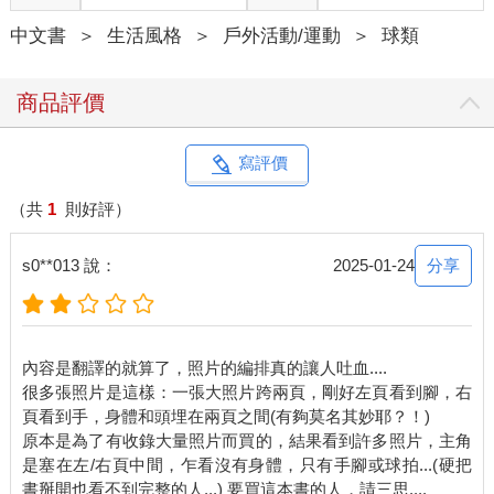
中文書
＞
生活風格
＞
戶外活動/運動
＞
球類
商品評價
寫評價
（共
1
則好評）
分享
s0**013 說：
2025-01-24
內容是翻譯的就算了，照片的編排真的讓人吐血....
很多張照片是這樣：一張大照片跨兩頁，剛好左頁看到腳，右
頁看到手，身體和頭埋在兩頁之間(有夠莫名其妙耶？！)
原本是為了有收錄大量照片而買的，結果看到許多照片，主角
是塞在左/右頁中間，乍看沒有身體，只有手腳或球拍...(硬把