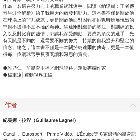
作為一名還在努力向上的職業網球選手，閱讀《納達爾：王者傳
奇生涯全解析》給了我巨大的啟發和動力。這本書不僅是關於他
在球場上的非凡成就，更是關於他面對困難和挑戰時所展現出的
堅韌不拔和不屈不撓的精神。納達爾對細節的關注、對訓練的投
入以及對比賽的熱情，都讓我深受觸動。要成為頂尖的選手，光
有天賦是不夠的，還需要不懈的努力、持續的自我提升和堅定的
信念。總之，這本書不僅是一本關於納達爾的傳奇，更是一本值
得每一位網球選手反覆閱讀和深思的寶典。
◆許乃仁｜前體育主播／網球評述／運動專欄作家
◆楊東遠│運動視界主編
作者
紀堯姆・拉涅（
Guillaume Lagnel
）
Canal+、Eurosport、Prime Vidéo、L’Équipe等多家媒體的體育記