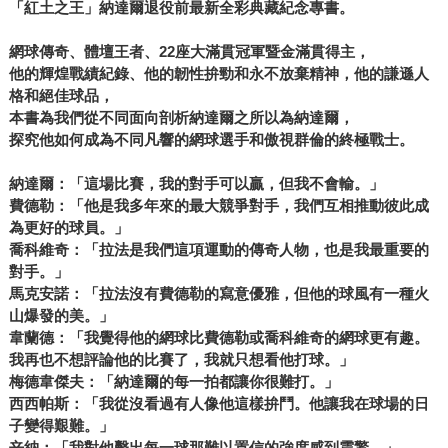
「紅土之王」納達爾退役前最新全彩典藏紀念專書。
網球傳奇、體壇王者、22座大滿貫冠軍暨金滿貫得主，
他的輝煌戰績紀錄、他的韌性拚勁和永不放棄精神，他的謙遜人
格和絕佳球品，
本書為我們從不同面向剖析納達爾之所以為納達爾，
探究他如何成為不同凡響的網球選手和傲視群倫的終極戰士。
納達爾：「這場比賽，我的對手可以贏，但我不會輸。」
費德勒：「他是我多年來的最大競爭對手，我們互相推動彼此成
為更好的球員。」
喬科維奇：「拉法是我們這項運動的傳奇人物，也是我最重要的
對手。」
馬克安諾：「拉法沒有費德勒的寫意優雅，但他的球風有一種火
山爆發的美。」
韋蘭德：「我覺得他的網球比費德勒或喬科維奇的網球更有趣。
我再也不想評論他的比賽了，我就只想看他打球。」
梅德韋傑夫：「納達爾的每一拍都讓你很難打。」
西西帕斯：「我從沒看過有人像他這樣拚鬥。他讓我在球場的日
子變得艱難。」
辛納：「我對他擊出每一球那難以置信的強度感到震驚。」