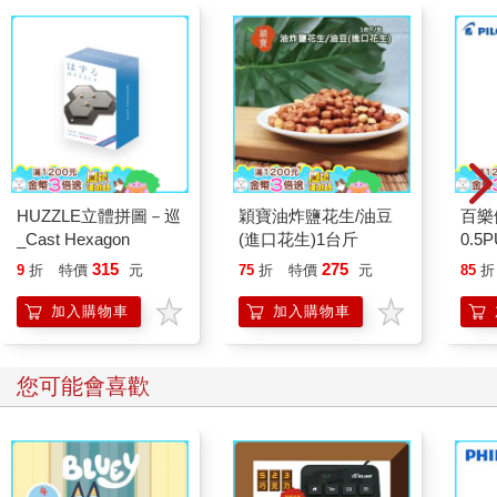
HUZZLE立體拼圖－巡
穎寶油炸鹽花生/油豆
百樂
_Cast Hexagon
(進口花生)1台斤
0.5
量)
315
275
9
折
特價
元
75
折
特價
元
85
折
加入購物車
加入購物車
您可能會喜歡