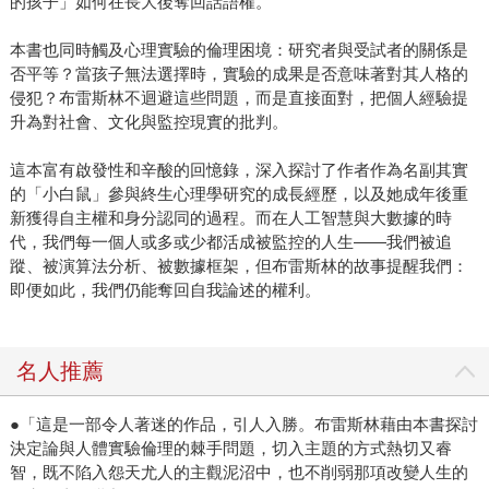
的孩子」如何在長大後奪回話語權。
本書也同時觸及心理實驗的倫理困境：研究者與受試者的關係是
否平等？當孩子無法選擇時，實驗的成果是否意味著對其人格的
侵犯？布雷斯林不迴避這些問題，而是直接面對，把個人經驗提
升為對社會、文化與監控現實的批判。
這本富有啟發性和辛酸的回憶錄，深入探討了作者作為名副其實
的「小白鼠」參與終生心理學研究的成長經歷，以及她成年後重
新獲得自主權和身分認同的過程。而在人工智慧與大數據的時
代，我們每一個人或多或少都活成被監控的人生——我們被追
蹤、被演算法分析、被數據框架，但布雷斯林的故事提醒我們：
即便如此，我們仍能奪回自我論述的權利。
名人推薦
●「這是一部令人著迷的作品，引人入勝。布雷斯林藉由本書探討
決定論與人體實驗倫理的棘手問題，切入主題的方式熱切又睿
智，既不陷入怨天尤人的主觀泥沼中，也不削弱那項改變人生的