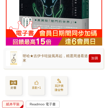
呀哈★吉伊卡哇旋風再起，精選周邊看過
加購
來
寫評價
好書
喜歡+1
賺金幣
紙本平裝
Readmoo 電子書