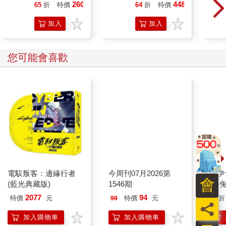
入x2包
入x4包
設計了舊金山的罐頭工廠購物中心（The Cannery）、索諾瑪縣
260
448
65
折
特價
元
64
折
特價
元
（Sonoma County）海岸線上的海牧場（Sea Ranch）示範住宅
加入
加入
以及蒙特雷（Monterey）岸邊的蒙特雷灣水族館（Monterey Bay
Aquarium）。艾雪瑞克於一九八九年榮獲美國建築師學會頒發金
購物
購物
獎，並與美國建築師法蘭克．洛伊．萊特（Frank Lloyd
車
車
您可能會喜歡
Wright）、瑞士建築師勒．柯比意（Le Corbusier）及美國建築師
貝聿銘（I. M. Pei）齊名。艾雪瑞克曾經說過，「理想的建築不露
鋒芒。」不過他在此之前從未設計過幼兒園，更別說是專門用來
觀察兒童而設計的幼兒園。一九六○年，這所以該人類發展研究所
已故所長哈洛德．E．瓊斯（Harold E. Jones）之名命名的兒童研
究中心盛大開幕。
我的父親看了看手錶，快要八點了。他毅然推開駕駛座的車門下
車，踏著堅定的步伐穿越馬路。他走在人行道上順著Z字形的斜坡
走向入口。走到斜坡頂端後右轉，再沿著兩棟建築之間的混凝土
步道向東走。步道上頭是一座深紅木搭建的棚架拱道，棚架上覆
電馭叛客：邊緣行者
今周刊07月2026第
吉伊卡哇 
蓋著透明的亮色塑膠板——紅寶石色、橘紅色、檸檬黃及藍綠色
會
(藍光典藏版)
1546期
圈-
——這些透明色板在晴天的時候會在兩側牆面、窗戶及走道上投
2077
94
特價
元
特價
元
95
折
99
射繽紛的色彩光影。行至走道的四分之三處時，他向左轉，接著
員
就走進了主辦公室。
加入購物車
加入購物車