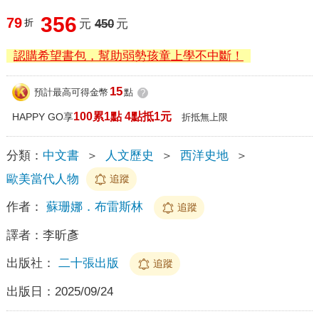
356
79
折
元
450
元
認購希望書包，幫助弱勢孩童上學不中斷！
15
預計最高可得金幣
點
?
100累1點 4點抵1元
HAPPY GO享
折抵無上限
分類：
中文書
＞
人文歷史
＞
西洋史地
＞
歐美當代人物
追蹤
作者：
蘇珊娜．布雷斯林
追蹤
譯者：
李昕彥
出版社：
二十張出版
追蹤
出版日：
2025/09/24