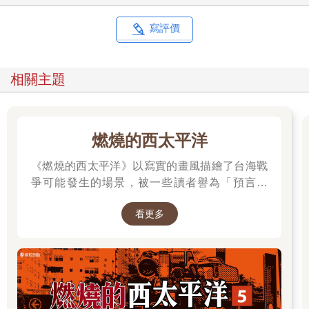
高（這點他料事如神），他便推論我應該是打籃球的料。他開始
計畫怎麼教我上籃。
寫評價
對此，我的母親不置可否。她將一頭波浪紅長髮鬆鬆地往後扎，
身上穿著一件矢車菊印花圖案的白色病袍。她的體內在分娩後湧
相關主題
動著催產素與腦內啡，她凝視著我的臉龐，試圖透過面相占卜我
的未來。她想要忽略我那條不怎麼討喜的眉毛（那對？她立刻修
正）、泛黃的膚色以及扭曲變形的頭顱，再看看我寬大的額頭、
長長的睫毛及圓圓的臉蛋——這讓她想起當時正在競選美國總統
燃燒的西太平洋
的理查．尼克森（Richard M. Nixon）。現在這個階段還很難看出
個所以然。也許我長大會成為老師，或是作家，或是其他與語
《燃燒的西太平洋》以寫實的畫風描繪了台海戰
言、文字或書籍有關的職業（就像我的父母一樣），她這麼期望
爭可能發生的場景，被一些讀者譽為「預言之
著。
書」。 作者是退役少校梁紹先(毛球老師)，本作
看更多
品在CCC連載中。第五集為最新級數，買就抽作
「你帶了嗎？」
者親簽書，詳細辦法請到書籍頁面查看。
我的父親點點頭，並拍拍身上那件軍綠色外套的口袋。那件外套
是他在二手店買到的，原本的主人曾經參與一場父親無意投筆從
戎的戰爭（而他也取得了免役資格）。