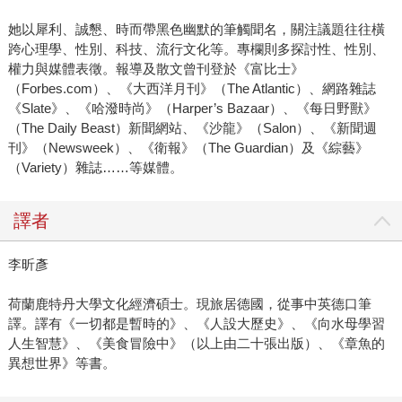
她以犀利、誠懇、時而帶黑色幽默的筆觸聞名，關注議題往往橫
跨心理學、性別、科技、流行文化等。專欄則多探討性、性別、
權力與媒體表徵。報導及散文曾刊登於《富比士》
（Forbes.com）、《大西洋月刊》（The Atlantic）、網路雜誌
《Slate》、《哈潑時尚》（Harper’s Bazaar）、《每日野獸》
（The Daily Beast）新聞網站、《沙龍》（Salon）、《新聞週
刊》（Newsweek）、《衛報》（The Guardian）及《綜藝》
（Variety）雜誌……等媒體。
譯者
李昕彥
荷蘭鹿特丹大學文化經濟碩士。現旅居德國，從事中英德口筆
譯。譯有《一切都是暫時的》、《人設大歷史》、《向水母學習
人生智慧》、《美食冒險中》（以上由二十張出版）、《章魚的
異想世界》等書。