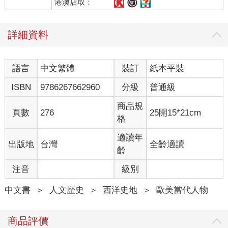
track）的教職後，兩人便搬到了舊金山灣區。他們原本就打算共
港澳店取：
組家庭，因此我的姊姊在我出生的三年半前出生，她的出現是場
意外，而我則是計畫中的孩子。
詳細資料
那個年代的醫生認為，假如丈夫（也就是我的父親）親眼目睹自
己的妻子（也就是我的母親）趟在產檯上痛苦掙扎地將一個小小
語言
中文繁體
裝訂
紙本平裝
人類（也就是我本人）從陰道中擠出來，然後到處都是汗水、尿
液與糞便，那麼這對夫妻的性生活很可能就毀了。於是，我的父
ISBN
9786267662960
分級
普通級
親被「驅逐」到走廊盡頭的等候室（當時那種房間叫做「送子鳥
俱樂部」）。他在那與其他慌張不安又手足無措的準爸爸們一起
商品規
頁數
276
25開15*21cm
度過了幾個小時，焦急地來回踱步、抽菸，不時盯著牆上的時
格
鐘。終於，等候室的門開了。護士喊了父親的名字並告訴他，母
子平安，產婦稍作休息之後就能開放探視。其中一位準爸爸遞給
適讀年
出版地
台灣
全齡適讀
他一根雪茄，另一位則拍了拍他的背。父親心中默念著「感謝上
齡
帝」，儘管他是無神論者。
注音
級別
「她以後會長得很高。」在病床邊直挺挺站得像個衛兵的父親觀
中文書
＞
人文歷史
＞
西洋史地
＞
歐美當代人物
察一陣子後這樣表示。一位護士拿了枕頭讓母親靠坐著，然後將
我安放在她的臂彎中。我很健康，父親也鬆了一口氣。十根手
指，十根腳趾，長得也像個正常的嬰兒——不過他原本希望是個
商品評價
兒子。他一直期望可以教自己的兒子打籃球。一想到我以後的身