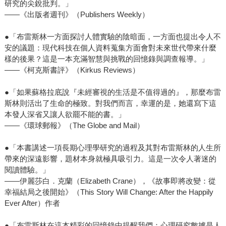
研究的尖銳批判。」
——《出版者週刊》（Publishers Weekly）
●「布雷斯林一方面探討人體實驗的陰暗面，一方面也提出令人不
安的議題：現代科技在個人資料蒐集方面會對未來世代帶來什麼
樣的後果？這是一本充滿智慧與挑戰的回憶錄與調查報導。」
——《柯克斯書評》（Kirkus Reviews）
●「如果蘇格拉底說『未經審視的生活是不值得過的』，那麼布雷
斯林則活出了生命的極致。對我們而言，幸運的是，她還寫下這
本發人深省又讓人欲罷不能的書。」
——《環球郵報》（The Globe and Mail）
●「本書講述一項長期心理學研究的過程及其對布雷斯林的人生所
帶來的深遠影響，題材本身就極具吸引力。這是一次令人著迷的
閱讀體驗。」
——伊麗莎白．克蘭（Elizabeth Crane），《故事即將改變：從
幸福結局之後開始》（This Story Will Change: After the Happily
Ever After）作者
●「布雷斯林在這本精彩的回憶錄中提醒我們：心理研究數據是人