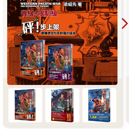
「我得走了，我不想遲到。」他拍拍母親露在被單外的左腿，自
以為這樣的關心便已足夠。「我不在的話，你應付得來嗎？我應
該一個小時內就會回來。」
「我們沒事的。」
他在母親的臉頰上馬虎地親了一下。
他在停車場裡坐進那輛一九六七年產的道奇Dart米色四門汽車的
駕駛座，接著發動引擎並駛出停車場，接著向北行駛。他穿越城
市邊界，進入柏克萊。距離柏克萊大學以南兩個街區的地方，他
停在一條民宅居多的街道西測。他可以看見遠處籠罩在霧氣之中
的柏克萊山，白色霧氣如絲一般盤旋在紅杉、松樹與尤加利樹的
樹梢。
他來早了，只好先坐著等。頭頂的淡棕色頭髮已經漸漸稀疏。由
於遺傳以及天生憂慮的關係，一雙碧眼的下方已經浮現黑眼圈。
他在那件夾克裡面穿著一件長袖丹寧襯衫，襯衫左胸的口袋上有
我媽縫的一塊名牌，上面的紅色草寫字體繡著「JIM」（吉姆）。
與其說是大學教授，父親看起來更像個加油站的打工仔——他反