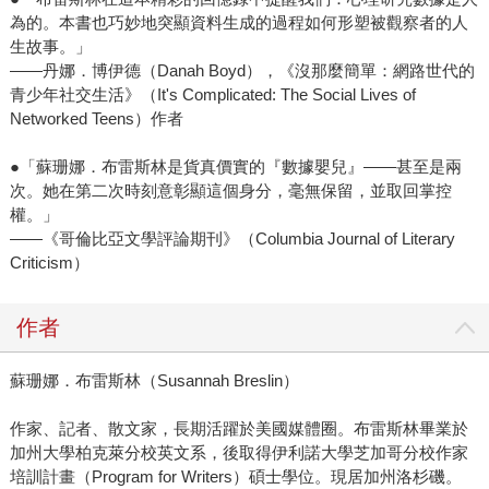
為的。本書也巧妙地突顯資料生成的過程如何形塑被觀察者的人
生故事。」
——丹娜．博伊德（Danah Boyd），《沒那麼簡單：網路世代的
青少年社交生活》（It's Complicated: The Social Lives of
Networked Teens）作者
●「蘇珊娜．布雷斯林是貨真價實的『數據嬰兒』——甚至是兩
次。她在第二次時刻意彰顯這個身分，毫無保留，並取回掌控
權。」
——《哥倫比亞文學評論期刊》（Columbia Journal of Literary
Criticism）
作者
蘇珊娜．布雷斯林（Susannah Breslin）
作家、記者、散文家，長期活躍於美國媒體圈。布雷斯林畢業於
加州大學柏克萊分校英文系，後取得伊利諾大學芝加哥分校作家
培訓計畫（Program for Writers）碩士學位。現居加州洛杉磯。