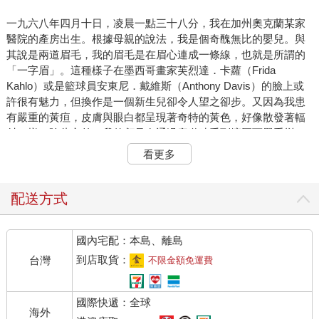
一九六八年四月十日，凌晨一點三十八分，我在加州奧克蘭某家
醫院的產房出生。根據母親的說法，我是個奇醜無比的嬰兒。與
其說是兩道眉毛，我的眉毛是在眉心連成一條線，也就是所謂的
「一字眉」。這種樣子在墨西哥畫家芙烈達．卡蘿（Frida
Kahlo）或是籃球員安東尼．戴維斯（Anthony Davis）的臉上或
許很有魅力，但換作是一個新生兒卻令人望之卻步。又因為我患
有嚴重的黃疸，皮膚與眼白都呈現著奇特的黃色，好像散發著輻
射一樣。除此之外，我的顱骨在通過產道時受到擠壓而嚴重變
形。婦產科醫生對這不幸的外貌不知所措（說的好像有其他辦法
看更多
一樣），也不知所云（說的好像還有什麼可以說似的），最後只
能剪斷臍帶並將我推到母親的手中。
配送方式
我的父親當時三十三歲，身高六呎四吋，來自紐約布魯克林，他
是一位英俊的詩歌教授，熱愛運動，任職於加州大學柏克萊分
國內宅配：本島、離島
校；我的母親也很迷人（那種書呆子式的魅力），三十歲（我碰
巧跟她同一天生日），身材瘦長（懷孕前），身高五呎十一吋，
到店取貨：
台灣
不限金額免運費
來自賓夕法尼亞州的艾倫敦市（Allentown），在加州大學的推廣
教育中心擔任英文講師。他們是在明尼蘇達大學攻讀博士學位時
國際快遞：全球
認識的，後來父親得到柏克萊大學英語系終身制軌道（tenure-
海外