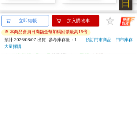
日
「你好。」前台的一位女士說道。
訂購/退換貨須知
「早安。」我父親伸手從外套口袋中拿出一個信封，裡面裝著我
立即結帳
加入購物車
的入學申請表。他將信封遞給她。「這是我女兒的申請表。」
加入金石堂 LINE 官方帳號『完成綁定』，隨時掌握出貨動
※ 本商品會員日滿額金幣加碼回饋最高15倍
態：
預計 2026/08/07 出貨
參考庫存量：1
預訂門市商品
門市庫存
她接過信封。
大量採購
「她在六個小時半前剛出生。」他說。
「恭喜。」她的口氣似乎不怎麼驚喜。
提醒您！！
「我們聽說要這樣申請才行，因為要排隊候補。」
金石堂及銀行均不會請您操作ATM! 如接獲電話要求您前往
ATM提款機，請不要聽從指示，以免受騙上當！
「感謝你的青睞。」她帶著微笑說著，表情意味深長。
退換貨須知：
接著，我的父親順原路離開並開始加快腳步。他請了一天的假，
**提醒您，鑑賞期不等於試用期，退回商品須為全新狀態**
現在任務已完成。他明天就得開車去學校，他的辦公室在惠勒演
依據「消費者保護法」第19條及行政院消費者保護處公告之
講廳（Wheeler Hall）的四樓。那是一棟古典復興主義式的灰色石
「通訊交易解除權合理例外情事適用準則」，以下商品購買
造建築。他可以在陽台上欣賞柏克萊的景色，包含灣區以及金門
後，除商品本身有瑕疵外，將不提供7天的猶豫期：
大橋。接著他會走回辦公室並坐在打字機前，繼續寫他的書。