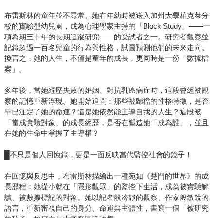
布雷斯林的童年並不尋常。她在年幼時被送入加州大學柏克萊分
校的實驗型幼兒園，成為心理學家主持的「Block Study」——一
項為期三十年的長期追蹤研究——的受試者之一。研究者觀察並
記錄超過一百名兒童的行為與性格，試圖預測他們的未來走向。
換言之，她的人生，不僅是童年的成長，更同時是一份「數據檔
案」。
多年後，當她經歷失敗的婚姻、對抗乳癌病症時，這段曾經被觀
察的記憶重新浮現。她開始追問：那些被歸檔的性格特徵，是否
早已注定了她的命運？還是她依然能主導自我的人生？這段被
「當成實驗對象」的成長經歷，是否在塑造她「成為誰」，並且
在她的生命中掌握了主導權？
█不只是個人回憶錄，更是一面反映當代監控社會的鏡子！
在回憶與反思中，布雷斯林描繪出一種宛如《楚門的世界》的成
長歷程：她從小就在「隱形觀眾」的監控下生活，成為被實驗解
讀、被數據標記的對象。她以記者般冷靜的觀察、作家般敏銳的
語言，重新審視自己的身分、命運與主體性，書寫一個「被研究