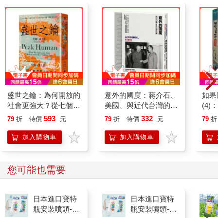
荷華大學、明尼蘇達大學、多倫多大學，以及唯一一所位於美國
西岸的加州大學柏克萊分校。加州大學柏克萊分校的兒童福利研
究所旨在「從人生的最早階段開始研究人類發展的各項影響因
子」。然而，研究人員需要兒童作為研究對象，於是一所專屬的
實驗性幼兒園就提供了雙贏的解決方案：大學裡的教職員可以藉
此獲得方便實惠又兼具品質的托兒服務，而研究人員及學生則從
中獲得年幼的人類受試者。
這所幼兒園一開始設在大學校園南邊一棟寬敞的木造建築中，研
盛世之鑰：為何開放的
意外的國度：蔣介石、
如果
究人員可以在一座有屏風的涼亭觀察那些在庭院裡玩耍的孩子。
社會更強大？從七個黃
美國、與近代台灣的形
(4
「不讓孩子們知道自己是研究對象」，是一開始就強調的原則。
金時代看文明興衰的真
塑
貓漫
593
332
79
折
特價
元
79
折
特價
元
79
折
一旦孩子們察覺有人在觀察自己，便可能因為「觀察者效應」
相
二版
（the observer effect）而出現行為改變——這種現象指的是被觀
加入購物車
加入購物車
察的現象或事物會因為觀察行為而受到一定程度的影響。
到了一九五○年代末期，兒童福利研究所更名為人類發展研究所
您可能也需要
（the Institute of Human Development），而原本作為幼兒園臨時
據點的那棟建築物已經殘破不堪，被判定為危樓。後來，加州大
日本進口寶特
日本進口寶特
學徵招建築系教授約瑟夫．艾雪瑞克（Joseph Esherick）在此重
瓶安裝噴頭-2
瓶安裝噴頭-2
新設計一棟新建築。艾雪瑞克教授人高馬大且談吐簡潔，後來還