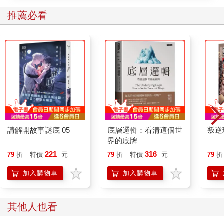
而更喜歡這種形象。母親還在他的喇叭褲下擺縫上紫金色的緞
帶，加長褲管來襯他那雙長腿。他那特別寬大的雙腳正穿著一雙
推薦必看
十四號的棕色綁帶踝靴，橡膠鞋底則是白色的。
父親坐在駕駛座上，注視著對街幾乎占據了整個街區的低矮建
築，它們由兩座單層建築組成，屋頂是平的，外牆粉刷成暖橘
色，搭配深紅木色的管線，呈現灣區的現代主義風格。行政辦公
室在北側那棟長方形建築裡面，教室則設在南側的T型建築之中。
一道高大的深紅木圍籬在右側一直延伸到轉角處，剛好擋住路過
行人想要窺探戶外遊戲區的視線。一塊原木招牌插在門前的藤蔓
中，四周圍繞著李樹，招牌上的白漆寫著：
請解開故事謎底 05
底層邏輯：看清這個世
叛逆
加州大學
界的底牌
221
316
哈洛德．E．瓊斯
79
折
特價
元
79
折
特價
元
79
折
兒童研究中心
加入購物車
加入購物車
亞瑟頓街2425號
四十年前，一項由蘿拉．斯佩爾曼．洛克斐勒紀念基金會（Laura
其他人也看
Spelman Rockefeller Memorial）主導的開創性計畫資助北美六所
大學設置兒童研究相關機構，包括耶魯大學、哥倫比亞大學、愛