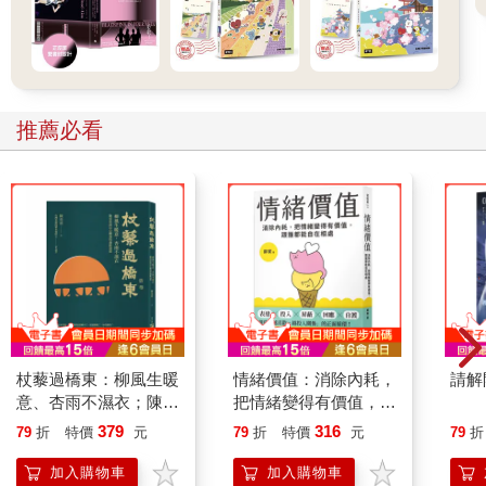
推薦必看
杖藜過橋東：柳風生暖
情緒價值：消除內耗，
請解
意、杏雨不濕衣；陳亮
把情緒變得有價值，跟
恭談以心轉境的適齡漫
誰都能自在相處
379
316
79
折
特價
元
79
折
特價
元
79
折
想
加入購物車
加入購物車