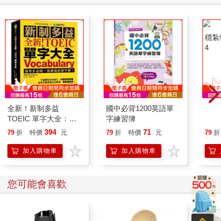
全新！新制多益
國中必背1200英語單
穩紮
TOEIC 單字大全：備
字練習簿
4
考多益唯一推薦權威單
394
71
79
折
特價
元
79
折
特價
元
79
折
字書！不論題型如何變
化，內容持續更新，常
加入購物車
加入購物車
考字彙表達完全掌握，
準確度最高！（附音檔
下載QR碼）
您可能會喜歡