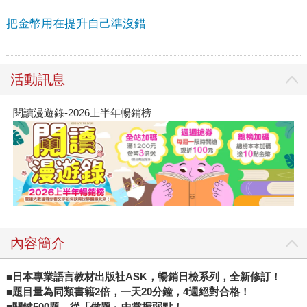
把金幣用在提升自己準沒錯
活動訊息
閱讀漫遊錄-2026上半年暢銷榜
內容簡介
■
日本專業語言教材出版社
ASK
，暢銷日檢系列，全新修訂！
■
題目量為同類書籍
2
倍，一天
20
分鐘，
4
週絕對合格！
■
關鍵
500
題，從「做題」中掌握弱點！