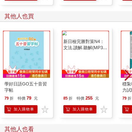
其他人也買
學好日語GO五十音習
新日檢完勝對策N4：
穩紮
字帖
文法.讀解.聽解(MP3免
力試
費下載)
版)
79
255
79
折
特價
元
85
折
特價
元
79
折
加入購物車
加入購物車
其他人也看