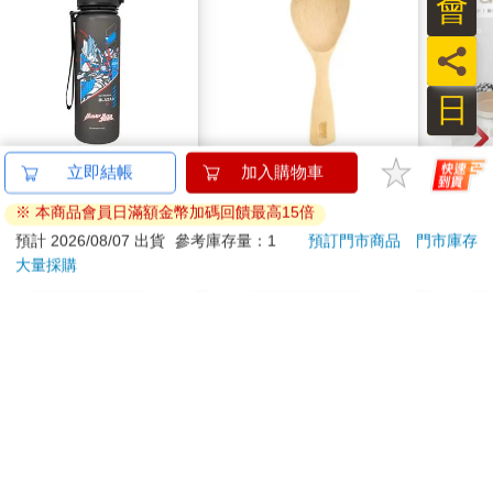
會
員
日
IMPACT超人力霸王水
山毛櫸站立飯匙-3入組
【KI
壺 (500ML)#黑色
列-
IMUTB01BK
平煎
539
788
特價
元
66
折
特價
元
56
折
加入購物車
加入購物車
訂購/退換貨須知
加入金石堂 LINE 官方帳號『完成綁定』，隨時掌握出貨動
態：