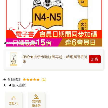
呀哈★吉伊卡哇旋風再起，精選周邊看過
加購
來
★
會員好評
★★★★★（1）
★
4
個人喜歡
寫評價
喜歡+1
賺金幣