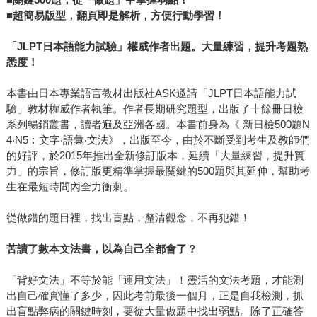
■
超簡易版型，翻頁即是解析，方便行動學習！
「
JLPT
日本語能力試驗」權威作者出題。大量練習，提升考題熟
悉度！
本書由日本專業語言教材出版社ASK邀請「JLPT日本語能力試
驗」教材權威作者執筆。作者長期研究題型，出版了十餘冊日檢
系列暢銷叢書，讀者遍及亞洲各國。本書前身為《 新日檢500題N
4‧N5︰文字‧語彙‧文法》，出版至今，由於不斷受到考生及教師們
的好評，於2015年推出全新修訂版本，延續「大量練習，提升實
力」的宗旨，修訂版更精準掌握最關鍵的500題與其延伸，幫助考
生在最短時間內全力衝刺。
從做錯的題目裡，找出盲點，釐清觀念，不再犯錯！
苦讀了數本文法書，以為自己全都會了？
「背好文法」不等於能「運用文法」！靈活的文法考題，才能測
出自己確實懂了多少，因此考前最後一個月，正是自我檢測，抓
出盲點弊病的關鍵時刻，要從大量做題中找出弱點。除了正確答