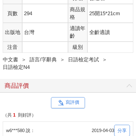
商品規
頁數
294
25開15*21cm
格
適讀年
出版地
台灣
全齡適讀
齡
注音
級別
中文書
＞
語言/字辭典
＞
日語檢定考試
＞
日語檢定N4
商品評價
寫評價
（共
1
則好評）
分享
w6***580 說：
2019-04-03