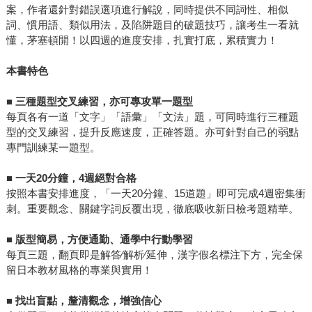
案，作者還針對錯誤選項進行解說，同時提供不同詞性、相似
詞、慣用語、類似用法，及陷阱題目的破題技巧，讓考生一看就
懂，茅塞頓開！以四週的進度安排，扎實打底，累積實力！
本書特色
■
三種題型交叉練習，亦可專攻單一題型
每頁各有一道「文字」「語彙」「文法」題，可同時進行三種題
型的交叉練習，提升反應速度，正確答題。亦可針對自己的弱點
專門訓練某一題型。
■
一天
20
分鐘，
4
週絕對合格
按照本書安排進度，「一天20分鐘、15道題」即可完成4週密集衝
刺。重要觀念、關鍵字詞反覆出現，徹底吸收新日檢考題精華。
■
版型簡易，方便通勤、通學中行動學習
每頁三題，翻頁即是解答∕解析∕延伸，漢字假名標注下方，完全保
留日本教材風格的專業與實用！
■
找出盲點，釐清觀念，增強信心