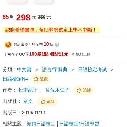
298
85
折
元
350
元
認購希望書包，幫助弱勢孩童上學不中斷！
10
預計最高可得金幣
點
?
100累1點 4點抵1元
HAPPY GO享
折抵無上限
分類：
中文書
＞
語言/字辭典
＞
日語檢定考試
＞
日語檢定N4
追蹤
作者：
松本紀子
、
佐佐木仁子
追蹤
出版社：
眾文
追蹤
出版日：
2016/01/10
相關主題：
暢銷日語檢定
日語檢定/日語學習