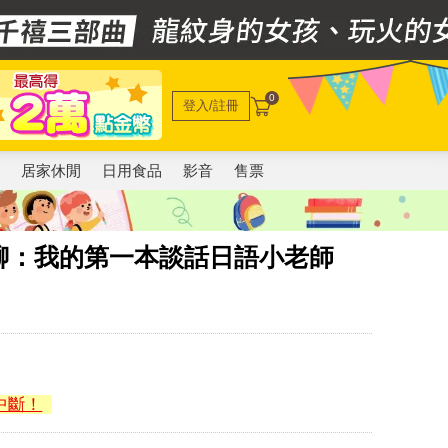
0
登入/註冊
電
居家休閒
日用食品
影音
售票
聊：我的第一本談話日語小老師
中斷！