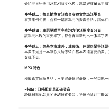
介紹完日語應用及其相關文化後，就是與該單元主題
◆
特點三：擬真情境會話吻合各種實際談話場合
在實用例句後，會有一篇該單元的擬真會話，讓你在
◆
特點四：主題關聯單字查詢方便活用度百分百
該單元出現的重要單字，都會再重新列出一張單字表
◆
特點五：除基本表達外，連藝術、休閒娛樂等話題
本書不光是一本讓你只能停留在基本表達需要的書。
交往下去。
MP3
特色
模擬真實日語會話，只要跟著聽跟著唸，一開口就一
●
特點：日籍配音員正確發音
聆聽日籍配音員的正統日式發音，邊聽邊唸即可學習