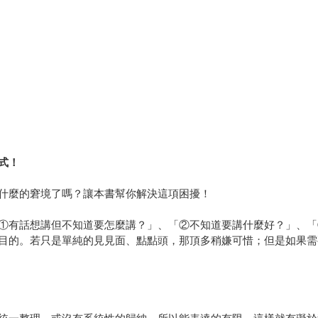
式！
什麼的窘境了嗎？讓本書幫你解決這項困擾！
①有話想講但不知道要怎麼講？」、「②不知道要講什麼好？」、「
目的。若只是單純的見見面、點點頭，那頂多稍嫌可惜；但是如果需