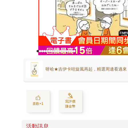
呀哈★吉伊卡哇旋風再起，精選周邊看過來
寫評價
喜歡+1
賺金幣
活動訊息