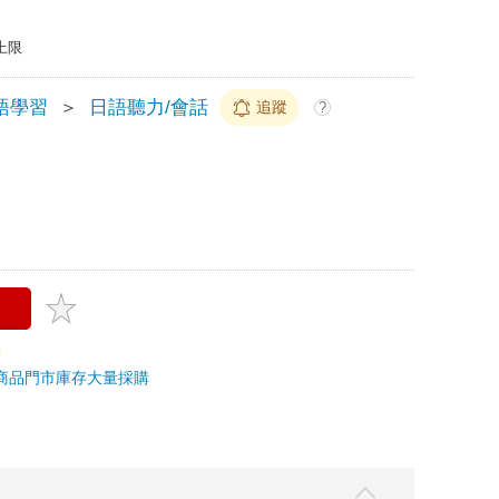
上限
語學習
＞
日語聽力/會話
追蹤
?
商品
門市庫存
大量採購