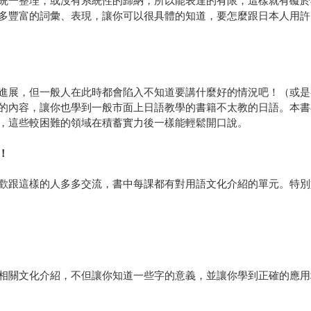
統一整理，或沒有系統性的歸納，所以能表達的有限，這樣就有礙於
多豐富的詞彙、表現，讓你可以很具體的知道，要怎麼跟日本人用許
進展，但一般人在此時都會陷入不知道要講什麼好的情況吧！（或是
的內容，讓你也學到一般市面上日語教學的書籍不太教的日語。本書
，這些較困難的領域在積蓄實力後一樣能輕鬆開口說。
！
歡跟這樣的人多多交流，書中每課都有對用語文化介紹的單元。特別
相關文化介紹，不但讓你知道一些字的意義，並讓你學到正確的應用