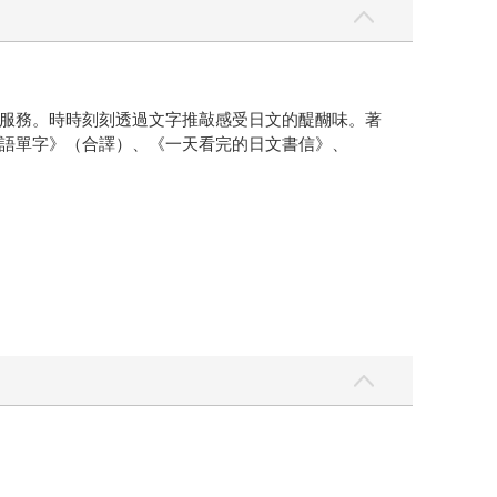
服務。時時刻刻透過文字推敲感受日文的醍醐味。著
語單字》（合譯）、《一天看完的日文書信》、