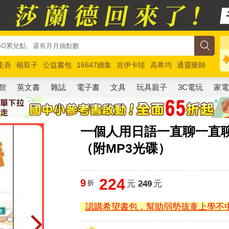
圭吾
楊双子
公益書包
16647續集
吉伊卡哇
高希均
通靈藥師
路邊攤新作
馬斯克
玩具總動員5
超慢跑
館
英文書
雜誌
電子書
文具
玩具親子
3C電玩
家
一個人用日語一直聊一直
（附MP3光碟）
224
9
折
元
249
元
認購希望書包，幫助弱勢孩童上學不