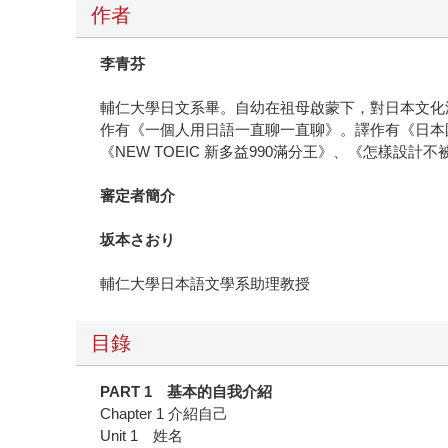
作者
李青芬
輔仁大學日文系畢。自幼在祖母啟蒙下，對日本文化
作有《一個人用日語一直聊一直聊》。譯作有《日本
《NEW TOEIC 新多益990滿分王》、《怎樣設
審定者簡介
坂本さおり
輔仁大學日本語文學系助理教授
目錄
PART 1
基本的自我介紹
Chapter 1 介紹自己
Unit 1 姓名