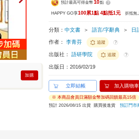
10
預計最高可得金幣
點
?
100累1點 4點抵1元
HAPPY GO享
折抵無
分類：
中文書
＞
語言/字辭典
＞
日
作者：
李青芬
追蹤
?
出版社：
語研學院
追蹤
?
出版日：
2016/02/19
加購
立即結帳
加入購物車
※ 本商品會員日滿額金幣加碼回饋最高15倍
預計 2026/08/15 出貨
購買後進貨
預訂門市