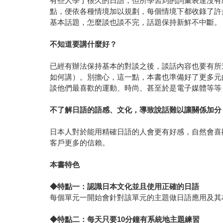
有些人學了很久的日語，但所學習到的詞彙表達沒有
點，便依各種情境加以規劃，每個情境下都收錄了許
基本話題，怎麼談也談不完，話題保持新鮮不中斷。
不知道要講什麼好？
已經有辦法保持基本的對談之後，談話內容也要有所
如何講）。別擔心，這一點，本書也準備好了更多元
談他們最喜歡的運動、時尚、甚至於是電子媒體等等
不了解日語的語感、文化，導致說話難以讓關係加分
日本人對於能用精確日語的人會更有好感，自然會喜
客戶更多的信賴。
本書特色
◆
特點一：認識日本文化並且使用正確的日語
每個單元一開始會針對該單元的主題做日語應用及其
◆
特點二：每天只要
10
分鐘有系統地主題練習