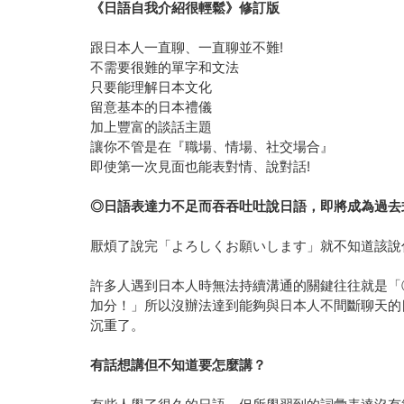
《日語自我介紹很輕鬆》修訂版
跟日本人一直聊、一直聊並不難!
不需要很難的單字和文法
只要能理解日本文化
留意基本的日本禮儀
加上豐富的談話主題
讓你不管是在『職場、情場、社交場合』
即使第一次見面也能表對情、說對話!
◎
日語表達力不足而吞吞吐吐說日語，即將成為過去
厭煩了說完「よろしくお願いします」就不知道該說
許多人遇到日本人時無法持續溝通的關鍵往往就是「
加分！」所以沒辦法達到能夠與日本人不間斷聊天的
沉重了。
有話想講但不知道要怎麼講？