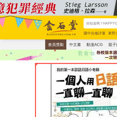
國中自修評量
東野
唯紅花綻放
奧德賽
會員獎勵
中文書
動漫ACG
親子