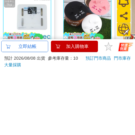
【日本dretec】日本多
日本進口可微波用貓咪
金屬
立即結帳
加入購物車
利科Kuraveil+居家管
矽膠杯蓋-6入
的巨
預計 2026/08/08 出貨
參考庫存量：10
預訂門市商品
門市庫存
理智能三合一體重體脂
質刀
1800
698
9
折
特價
元
87
折
特價
元
特價
大量採購
計-白(BS-247WT)
加入購物車
加入購物車
您可能會喜歡