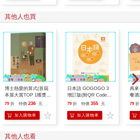
其他人也買
博士熱愛的算式(首屆
日本語 GOGOGO 3
再來
本屋大賞TOP 1獲獎傑
增訂版(附QR Code音
餐酒
作‧小川洋子最膾炙人
檔)
看有
236
355
79
折
特價
元
79
折
特價
元
79
折
口作品)
香大
列！
加入購物車
加入購物車
者印
其他人也看