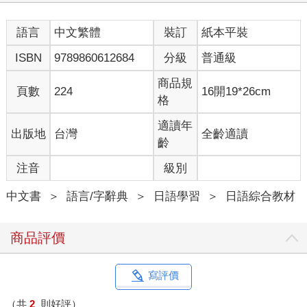
語言
中文繁體
裝訂
紙本平裝
ISBN
9789860612684
分級
普通級
商品規
頁數
224
16開19*26cm
格
適讀年
出版地
台灣
全齡適讀
齡
注音
級別
中文書
＞
語言/字辭典
＞
日語學習
＞
日語綜合教材
商品評價
寫評價
（共
2
則好評）