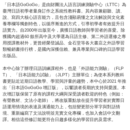
「日本語GoGoGo」是由財團法人語言訓練測驗中心（LTTC）為
臺灣日語初學者量身訂作之系統性教科書。其內容兼顧聽、讀、
說、寫四大核心語言能力，且包含淺顯易懂之文法解說與文化素
養專欄等獨創特色，以循序漸進的方式，引導初學者有效提升日
語實力。自2000年出版至今，廣獲日語教師與學習者的喜愛。除
獲國內超過60 餘所高中及大學選為日語主修、第二外語選修之專
用授課教材外，更曾經榮登誠品、金石堂等各大書店之外語學習
類暢銷書排行榜，是國內深獲信賴、兼具專業與口碑的日語學習
出版品。
本中心除了辦理日語訓練課程外，也是「外語能力測驗」（FLP
T）、「日本語能力試驗」（JLPT）主辦單位；為使本系列教科
書更貼近近期日語教學、學習與評量的趨勢，本中心於2021 年推
出「日本語GoGoGo 增訂版」，以饗讀者長期的支持與愛護。本
次增訂版保留了原有的課程大綱與深受讀者歡迎的特色（例如：
有聲教材、文法小老師），將改版重點放在提升學習者於實際日
語運用情境的表達及溝通能力上，包括變更部分單字與對話情
境、重新編寫了文法說明並充實文化專欄，也加入會話中文翻
譯。相信這些修訂能更符合日趨多樣化的學習目的及需求。