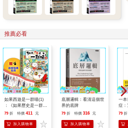
推薦必看
如果西遊是一群喵(1)
底層邏輯：看清這個世
一本
：《如果歷史是一群
界的底牌
症：
喵》作者最新力作，附
開大
411
316
79
折
特價
元
79
折
特價
元
79
折
【首卷特典】拉頁
人也
的3
加入購物車
加入購物車