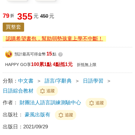
355
79
折
元
450
元
買整套
認購希望書包，幫助弱勢孩童上學不中斷！
15
預計最高可得金幣
點
?
100累1點 4點抵1元
HAPPY GO享
折抵無上限
分類：
中文書
＞
語言/字辭典
＞
日語學習
＞
日語綜合教材
追蹤
作者：
財團法人語言訓練測驗中心
追蹤
出版社：
豪風出版有
追蹤
出版日：
2021/09/29