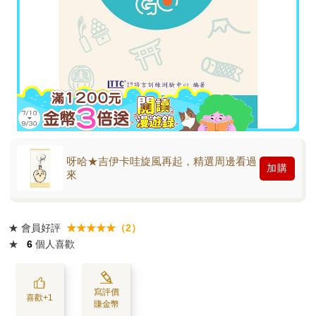
呀哈★吉伊卡哇旋風再起，精選周邊看過
加購
來
★
會員好評
★★★★★（2）
★
6
個人喜歡
寫評價
喜歡+1
賺金幣