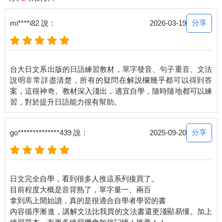
分享
mi****i82 說：
2026-03-19
台大日文系出版的日語練習教材，單字發音、句子重音、文法
說明非常詳盡清楚，所有的疑問在解說欄幾乎都可以得到答
案，這很神奇。教材深入淺出，適宜自學，隨時隨地都可以練
分享
go**************439 說：
2025-09-20
日文完全自學，看到很多人推這系列接買了。
目前程度大概是音背熟了，單字量一、兩百
拿到馬上開始讀，真的是很適合自學者學習的書
內容循序漸進，講解文法比我買的文法書還更淺顯易懂。加上