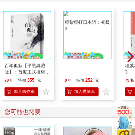
百年孤寂【平裝典藏
穩紮穩打日本語：初級
穩紮
版】：首度正式授權繁
3
3
體中文版！出版50週
355
252
79
折
特價
元
9
折
特價
元
79
折
年紀念全新譯本
加入購物車
加入購物車
您可能也需要