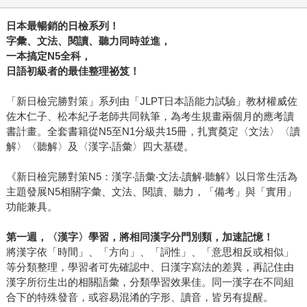
日本最暢銷的日檢系列！
字彙、文法、閱讀、聽力同時並進，
一本搞定
N5
全科，
日語初級者的最佳整理祕笈！
「新日檢完勝對策」系列由「JLPT日本語能力試驗」教材權威佐
佐木仁子、松本紀子老師共同執筆，為考生規畫兩個月的應考讀
書計畫。全套書籍從N5至N1分級共15冊，扎實奠定〈文法〉〈讀
解〉〈聽解〉及〈漢字‧語彙〉四大基礎。
《新日檢完勝對策N5：漢字‧語彙‧文法‧讀解‧聽解》以日常生活為
主題發展N5相關字彙、文法、閱讀、聽力，「備考」與「實用」
功能兼具。
第一週，〈漢字〉學習，將相同漢字分門別類，加速記憶！
將漢字依「時間」、「方向」、「詞性」、「意思相反或相似」
等分類整理，學習者可先確認中、日漢字寫法的差異，再記住由
漢字所衍生出的相關語彙，分類學習效果佳。同一漢字在不同組
合下的特殊發音，或容易混淆的字形、讀音，皆另有提醒。