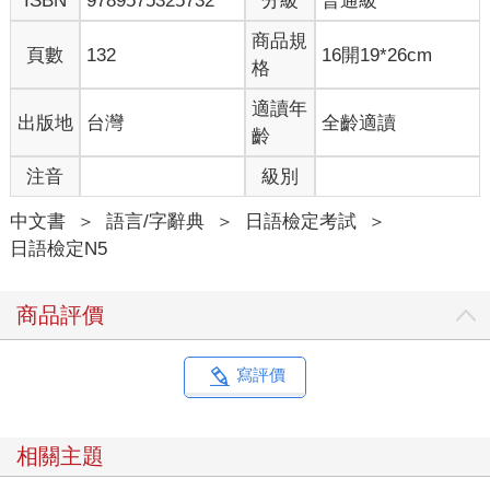
ISBN
9789575325732
分級
普通級
商品規
頁數
132
16開19*26cm
格
適讀年
出版地
台灣
全齡適讀
齡
注音
級別
中文書
＞
語言/字辭典
＞
日語檢定考試
＞
日語檢定N5
商品評價
寫評價
相關主題