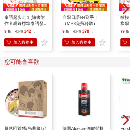
泰語起步走１(隨書附
自學日語N4到手！
歐摸
作者親錄標準泰語發音
（MP3免費聆聽）
樣學
＋朗讀MP3、音檔QR
礎，
342
378
9
折
特價
元
9
折
特價
元
79
折
Code)
過關
別冊
加入購物車
加入購物車
30
您可能會喜歡
驀然回首(藍光典藏版)
德國Alpecin-強健髮根
Foo