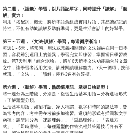
第二週，〈語彙〉學習，以片語記單字，同時提升「讀解」「聽
解」實力！
利用「搭配詞」概念，將所學語彙組成實用片語，其易讀好記的
特性，不但有助於讀解及聽解準備，更是生活會話上的好幫手。
第三～五週，〈文法
‧
讀解〉學習，每週循序漸進！
每週1～6天，將形態、用法或意義相關連的文法歸納在同一日學
習，容易辨別運用上的差異，學習完立即練習，掌握當日學習成
效。第7天利用「綜合測驗」，將前6天所學文法功能融合於文章
之中，讓學習者活用文法、訓練閱讀理解能力。7天一循環，按部
就班，「文法」、「讀解」兩科3週有效達標。
第六週，〈聽解〉學習，熟悉慣用語、掌握日檢題型！
將一週分為三階段，分別是：複習生活基本用語→分析選項形式
→了解題型分類。
生活基本用語，如招呼語、家人稱謂、數字和時間的說法等，皆
為常考內容，考生需在考前多加複習。選項的形式有插圖和文字
兩種；題型則分為「課題理解」、「重點理解」、「表達方
式」、「即時應答」，每種題型的作答流程與答題技巧各有不
同，初次挑戰日檢的考生一定要先掌握到。