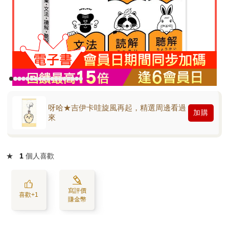
呀哈★吉伊卡哇旋風再起，精選周邊看過
加購
來
★
1
個人喜歡
寫評價
喜歡+1
賺金幣