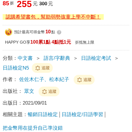
255
85
折
元
300
元
認購希望書包，幫助弱勢孩童上學不中斷！
10
預計最高可得金幣
點
?
100累1點 4點抵1元
HAPPY GO享
折抵無上限
分類：
中文書
＞
語言/字辭典
＞
日語檢定考試
＞
日語檢定N5
追蹤
作者：
佐佐木仁子、松本紀子
追蹤
出版社：
眾文
追蹤
出版日：
2021/09/01
相關主題：
暢銷日語檢定
日語檢定/日語學習
把金幣用在提升自己準沒錯