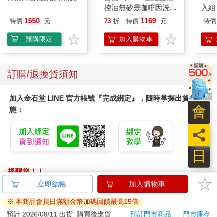
控油無矽靈咖啡因洗髮
入組
凝露375ml/瓶-C1強健
1550
1169
特價
元
73
折
特價
元
特價
髮根(護髮洗髮精/男士
調理頭皮洗髮液/0矽靈
預購限定
加入購物車
滋潤洗頭髮水/一般髮
質適用)
訂購/退換貨須知
加入金石堂 LINE 官方帳號『完成綁定』，隨時掌握出貨動
會
態：
員
日
提醒您！！
金石堂及銀行均不會請您操作ATM! 如接獲電話要求您前往
立即結帳
加入購物車
ATM提款機，請不要聽從指示，以免受騙上當！
※ 本商品會員日滿額金幣加碼回饋最高15倍
退換貨須知：
預計 2026/08/11 出貨
購買後進貨
預訂門市商品
門市庫存