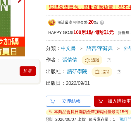
認購希望書包，幫助弱勢孩童上學不
20
預計最高可得金幣
點
?
100累1點 4點抵1元
HAPPY GO享
折抵無
分類：
中文書
＞
語言/字辭典
＞
外
作者：
張倩倩
追蹤
?
加購
出版社：
語研學院
追蹤
?
出版日：
2022/09/01
立即結帳
加入購物車
※ 本商品會員日滿額金幣加碼回饋最高15倍
預計 2026/08/07 出貨
參考庫存量：1
預訂