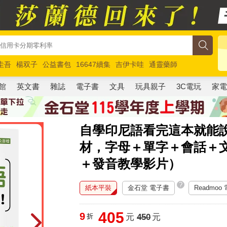
圭吾
楊双子
公益書包
16647續集
吉伊卡哇
通靈藥師
路邊攤新作
馬斯克
玩具總動員5
超慢跑
館
英文書
雜誌
電子書
文具
玩具親子
3C電玩
家
自學印尼語看完這本就能
材，字母＋單字＋會話＋
＋發音教學影片）
?
紙本平裝
金石堂 電子書
Readmoo
405
9
折
元
450
元