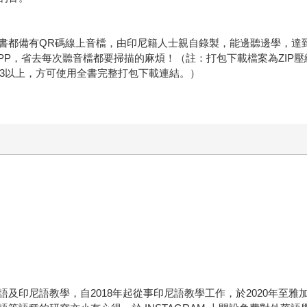
都備有QR碼線上音檔，由印尼籍人士親自錄製，能邊聽邊學，達到良
PP，省去每次聽音檔都要掃描的麻煩！（註：打包下載檔案為ZIP壓
S 13以上，方可使用全書完整打包下載連結。）
及印尼語教學，自2018年起從事印尼語教學工作，於2020年至