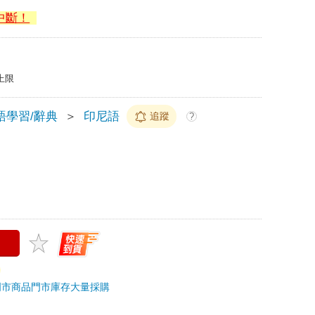
中斷！
上限
語學習/辭典
＞
印尼語
追蹤
?
門市商品
門市庫存
大量採購