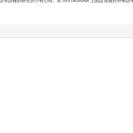
等語種的研究亦小有心得。於 INSTAGRAM 上開設免費對外華