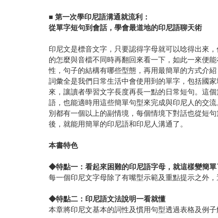
■
第一次學印尼語溝通就流利：
從單字短句到會話，學會最道地的印尼語聊天術
印尼文是標音文字，只要認得字母就可以唸得出來，
的怎麼與音檔不同時再翻回來看一下，如此一來便能
性，句子的結構有哪些型態，再用最簡單的方式介紹
詞彙全是我們日常生活中會使用到的單字，包括國家
來，讓讀者學習文字長度再長一點的日常短句。這個
語，也能適時用這些簡單句型來完成與印尼人的交流
別都有一個以上的副情境，每個情境下對話也從短句
後，就能用簡單的印尼語和印尼人溝通了。
本書特色
◆
特點一：看起來困難的印尼語字母，就這樣變簡單
每一個印尼文字母除了有嘴型示範及重點提示之外，
◆
特點二：印尼語文法說明一看就懂
本章將印尼文基本的詞性及慣用句型透過表格及例子