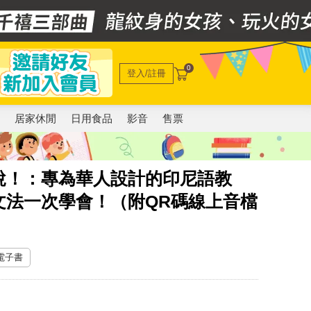
0
登入/註冊
電
居家休閒
日用食品
影音
售票
說！：專為華人設計的印尼語教
文法一次學會！（附QR碼線上音檔
 電子書