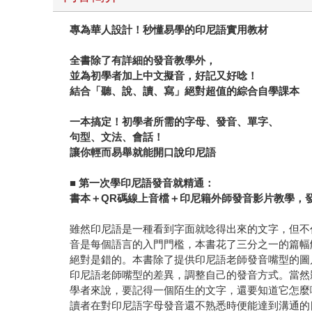
專為華人設計！秒懂易學的印尼語實用教材
全書除了有詳細的發音教學外，
並為初學者加上中文擬音，好記又好唸！
結合「聽、說、讀、寫」絕對超值的綜合自學課本
一本搞定！初學者所需的字母、發音、單字、
句型、文法、會話！
讓你輕而易舉就能開口說印尼語
■
第一次學印尼語發音就精通：
書本＋QR碼線上音檔＋印尼籍外師發音影片教學，
雖然印尼語是一種看到字面就唸得出來的文字，但不
音是每個語言的入門門檻，本書花了三分之一的篇幅
絕對是錯的。本書除了提供印尼語老師發音嘴型的圖
印尼語老師嘴型的差異，調整自己的發音方式。當然
學者來說，要記得一個陌生的文字，還要知道它怎麼
讀者在對印尼語字母發音還不熟悉時便能達到溝通的