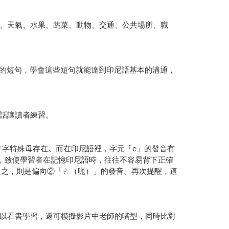
、天氣、水果、蔬菜、動物、交通、公共場所、職
用的短句，學會這些短句就能達到印尼語基本的溝通，
話讓讀者練習。
... 等字特殊母存在。而在印尼語裡，字元「e」的發音有
，致使學習者在記憶印尼語時，往往不容易背下正確
反之，則是偏向②「ㄜ（呃）」的發音。再次提醒，這
以看書學習，還可模擬影片中老師的嘴型，同時比對