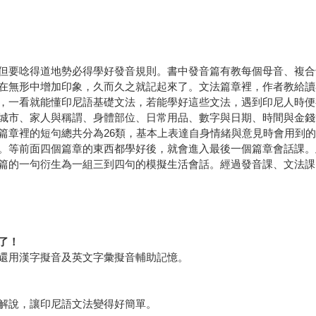
但要唸得道地勢必得學好發音規則。書中發音篇有教每個母音、複合
在無形中增加印象，久而久之就記起來了。文法篇章裡，作者教給讀
，一看就能懂印尼語基礎文法，若能學好這些文法，遇到印尼人時便
城市、家人與稱謂、身體部位、日常用品、數字與日期、時間與金錢
篇章裡的短句總共分為26類，基本上表達自身情緒與意見時會用到
。等前面四個篇章的東西都學好後，就會進入最後一個篇章會話課。
篇的一句衍生為一組三到四句的模擬生活會話。經過發音課、文法課
了！
還用漢字擬音及英文字彙擬音輔助記憶。
解說，讓印尼語文法變得好簡單。