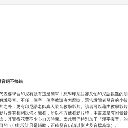
發音絕不搞錯
代表要學習印尼有就有這麼簡單！想學印尼語卻又怕印尼語很難的朋
解說發音。不僅一個字一個字教讀者怎麼唸，還告訴讀者發音的小技
片之外，更有印尼語老師真人發音教學影片。讀者可以藉由教學影片
影片要有相關設備才能看，所以不方便看影片時，本書還是有附發音
唸，其實得花費不少心力與時間。因此我們特別加了「漢字擬音」的
目的（但此設計只是輔助，正確發音仍請以影片及音檔為準）。