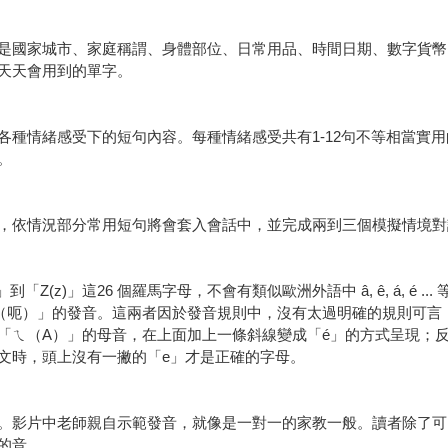
是國家城市、家庭稱謂、身體部位、日常用品、時間日期、數字貨幣
天天會用到的單字。
各種情緒感受下的短句內容。每種情緒感受共有1-12句不等相當實
。
，依情況部分常用短句將會套入會話中，並完成兩到三個模擬情境對
Z(z)」這26 個羅馬字母，不會有類似歐洲外語中 â, ê, á, é 
（呃）」的發音。這兩者因於發音規則中，沒有太過明確的規則可言
「ㄟ（A）」的母音，在上面加上一條斜線變成「é」的方式呈現；
文時，頭上沒有一撇的「e」才是正確的字母。
。影片中老師親自示範發音，就像是一對一的家教一般。讀者除了可
的音。