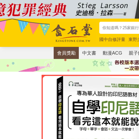
國中自修評量
東野
唯紅花綻放
奧德賽
會員獎勵
中文書
動漫ACG
親子