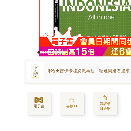
呀哈★吉伊卡哇旋風再起，精選周邊看過來
寫評價
電子書
喜歡+1
賺金幣