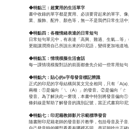
◆
特點三：超實用的生活單字
書中收錄的單字都是實用、必須要背起來的單字。像
業、服飾、配件、顏色等，無一不是我們日常生活中
◆
特點四：各種情緒表達的日常短句
日常短句單元中，有表達「高興、難過、生氣…等」
更能讓潤滑自己所說出來的印尼語，變得更加地道地
◆
特點五：情境模擬生活會話
每一課情境模擬對話的前面都會先介紹一些常用短句
◆
特點六：貼心的e字母發音標記辨識
正式的印尼的字母結構與英文完全相同，只有「A(a)」到「
兩種：①是偏向「ㄟ（A）」的發音。②是偏向「ㄜ
發音。為了解決此一窘境，本書中特別將發音偏向①
條斜線是幫助了解發音的識別記號，當正式書寫印尼
◆
特點七：印尼籍教師影片示範標準發音
隨書附印尼籍老師的發音影片教學，包括母音及子音
自己發音時的嘴型看看有哪裡不同，盡可能唸出正確