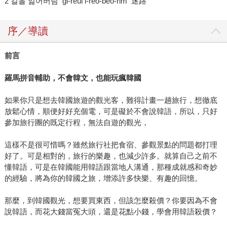
2 길을 잃어버림 gi-reul i-reo-beo-rim 迷路
序／導讀
前言
羅馬拼音輔助，不會韓文，也能玩瘋韓國
如果你只是想去韓國旅遊的觀光客，難得計畫一趟旅行，想徹底
放鬆心情，順便好好充個電，可是礙於不會說韓語，所以，只好
參加旅行團的既定行程，無法自遊的觀光，
這樣不是很可惜嗎？雖然旅行社把食宿、參觀景點的問題都打理
好了。可是相對的，旅行的樂趣，也減少許多。就算自己之前不
懂韓語，可是在韓國能用韓語跟當地人溝通，那種成就感和奇妙
的經驗，將為你的韓國之旅，增添許多快樂、有趣的回憶。
那麼，到韓國觀光，想要買東西，但該怎麼殺價？你要因為不會
說韓語，而花大錢當冤大頭，還是花點小錢，學會用韓語殺價？