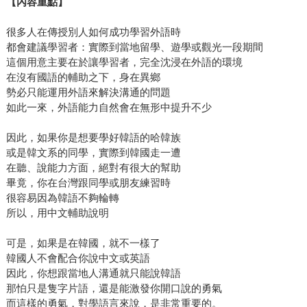
【內容重點】
很多人在傳授別人如何成功學習外語時
都會建議學習者：實際到當地留學、遊學或觀光一段期間
這個用意主要在於讓學習者，完全沈浸在外語的環境
在沒有國語的輔助之下，身在異鄉
勢必只能運用外語來解決溝通的問題
如此一來，外語能力自然會在無形中提升不少
因此，如果你是想要學好韓語的哈韓族
或是韓文系的同學，實際到韓國走一遭
在聽、說能力方面，絕對有很大的幫助
畢竟，你在台灣跟同學或朋友練習時
很容易因為韓語不夠輪轉
所以，用中文輔助說明
可是，如果是在韓國，就不一樣了
韓國人不會配合你說中文或英語
因此，你想跟當地人溝通就只能說韓語
那怕只是隻字片語，還是能激發你開口說的勇氣
而這樣的勇氣，對學語言來說，是非常重要的。