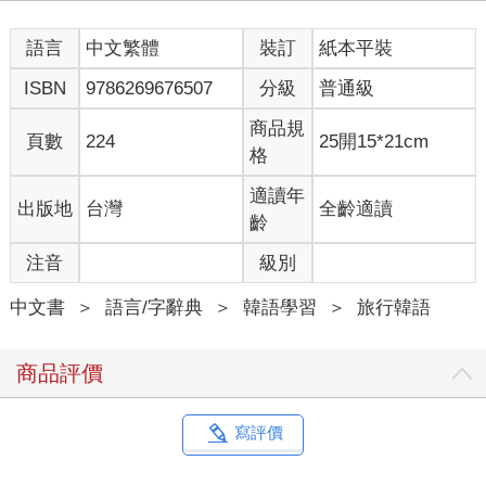
語言
中文繁體
裝訂
紙本平裝
ISBN
9786269676507
分級
普通級
商品規
頁數
224
25開15*21cm
格
適讀年
出版地
台灣
全齡適讀
齡
注音
級別
中文書
＞
語言/字辭典
＞
韓語學習
＞
旅行韓語
商品評價
寫評價