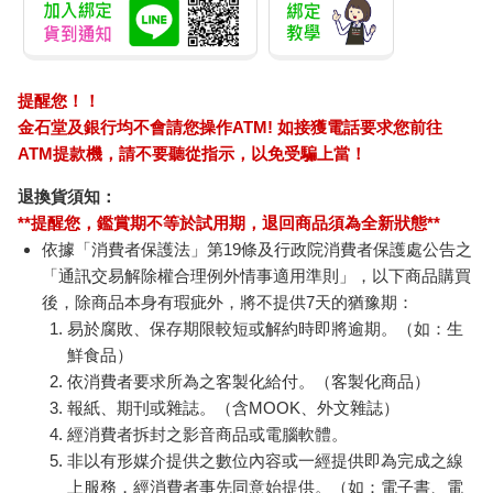
提醒您！！
金石堂及銀行均不會請您操作ATM! 如接獲電話要求您前往
ATM提款機，請不要聽從指示，以免受騙上當！
退換貨須知：
**提醒您，鑑賞期不等於試用期，退回商品須為全新狀態**
依據「消費者保護法」第19條及行政院消費者保護處公告之
「通訊交易解除權合理例外情事適用準則」，以下商品購買
後，除商品本身有瑕疵外，將不提供7天的猶豫期：
易於腐敗、保存期限較短或解約時即將逾期。（如：生
鮮食品）
依消費者要求所為之客製化給付。（客製化商品）
報紙、期刊或雜誌。（含MOOK、外文雜誌）
經消費者拆封之影音商品或電腦軟體。
非以有形媒介提供之數位內容或一經提供即為完成之線
上服務，經消費者事先同意始提供。（如：電子書、電