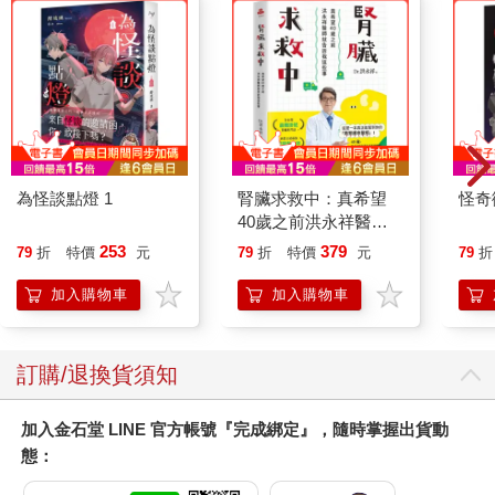
為怪談點燈 1
腎臟求救中：真希望
怪奇
40歲之前洪永祥醫師
就告訴我這些事
253
379
79
折
特價
元
79
折
特價
元
79
折
加入購物車
加入購物車
訂購/退換貨須知
加入金石堂 LINE 官方帳號『完成綁定』，隨時掌握出貨動
態：