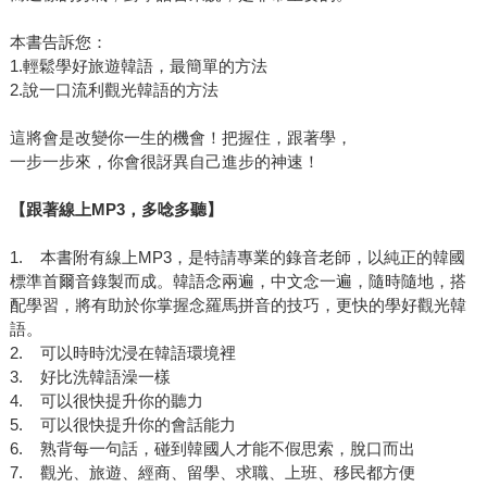
本書告訴您：
1.輕鬆學好旅遊韓語，最簡單的方法
2.說一口流利觀光韓語的方法
這將會是改變你一生的機會！把握住，跟著學，
一步一步來，你會很訝異自己進步的神速！
【跟著線上MP3，多唸多聽】
1. 本書附有線上MP3，是特請專業的錄音老師，以純正的韓國
標準首爾音錄製而成。韓語念兩遍，中文念一遍，隨時隨地，搭
配學習，將有助於你掌握念羅馬拼音的技巧，更快的學好觀光韓
語。
2. 可以時時沈浸在韓語環境裡
3. 好比洗韓語澡一樣
4. 可以很快提升你的聽力
5. 可以很快提升你的會話能力
6. 熟背每一句話，碰到韓國人才能不假思索，脫口而出
7. 觀光、旅遊、經商、留學、求職、上班、移民都方便