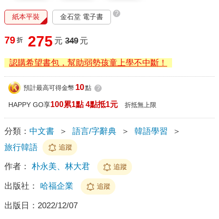
?
紙本平裝
金石堂 電子書
275
79
折
元
349
元
認購希望書包，幫助弱勢孩童上學不中斷！
10
預計最高可得金幣
點
?
100累1點 4點抵1元
HAPPY GO享
折抵無上限
分類：
中文書
＞
語言/字辭典
＞
韓語學習
＞
旅行韓語
追蹤
作者：
朴永美、林大君
追蹤
出版社：
哈福企業
追蹤
出版日：
2022/12/07