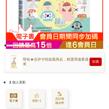
呀哈★吉伊卡哇旋風再起，精選周邊看過
加購
來
★
1
個人喜歡
寫評價
電子書
喜歡+1
賺金幣