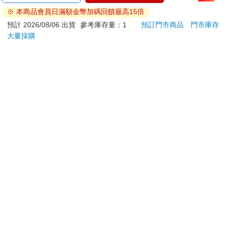
※ 本商品會員日滿額金幣加碼回饋最高15倍
預計 2026/08/06 出貨
參考庫存量：1
預訂門市商品
門市庫存
大量採購
關於我們
門市查詢
分紅大聯盟
客服中心
加好友
訂閱
粉絲團
追蹤
聯絡我們
公司名稱：金石網絡股份有限公司
統編 : 70832800
食品業者登錄字號：A-170832800-00000-6
Copyright© 2000–2026 金石網絡股份有限公司
0806_72f5a9a