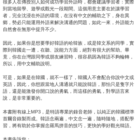
很多人在傳授別人如何成功學習外語時，都會建議學習者：實際
到當地留學、遊學或觀光一段期間。這個用意主要在於讓學習
者，完全沈浸在外語的環境，在沒有中文的輔助之下，身在異
鄉，勢必只能運用外語來解決溝通的問題，如此一來，外語能力
自然會在無形中提升不少。
因此，如果你是想要學好韓語的哈韓族，或是韓文系的同學，實
際到韓國走一遭，在聽、說能力方面，絕對有很大的幫助。畢
竟，你在台灣跟同學或朋友練習時，很容易因為韓語不夠輪轉，
所以，用中文輔助說明。
可是，如果是在韓國，就不一樣了，韓國人不會配合你說中文或
英語，因此，你想跟當地人溝通就只能說韓語，那怕只是隻字片
語，還是能激發你開口說的勇氣，而這樣的勇氣，對學語言來
說，是非常重要的。
本書附有線上MP3，是特請專業的錄音老師，以純正的韓國標準
首爾音錄製而成。韓語念兩遍，中文念一遍，隨時隨地，搭配學
習，將有助於你掌握念羅馬拼音的技巧，更快的學好觀光韓語。
本書告訴您：