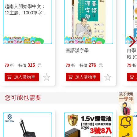
越南人開始學中文：
臺語漢字學
自學
12主題、1000單字、
帳 (
400例句，從零基礎到
315
276
79
折
特價
元
79
折
特價
元
79
折
開口說
加入購物車
加入購物車
您可能也需要