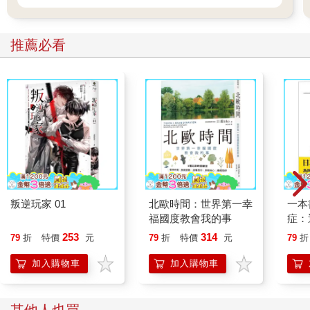
推薦必看
叛逆玩家 01
北歐時間：世界第一幸
一本
福國度教會我的事
症：
開大
253
314
79
折
特價
元
79
折
特價
元
79
折
人也
的3
加入購物車
加入購物車