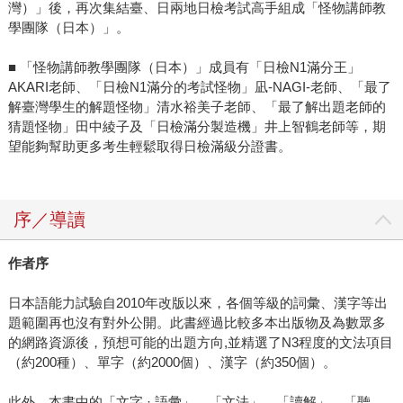
灣）」後，再次集結臺、日兩地日檢考試高手組成「怪物講師教
學團隊（日本）」。
■ 「怪物講師教學團隊（日本）」成員有「日檢N1滿分王」
AKARI老師、「日檢N1滿分的考試怪物」凪-NAGI-老師、「最了
解臺灣學生的解題怪物」清水裕美子老師、「最了解出題老師的
猜題怪物」田中綾子及「日檢滿分製造機」井上智鶴老師等，期
望能夠幫助更多考生輕鬆取得日檢滿級分證書。
序／導讀
作者序
日本語能力試驗自2010年改版以來，各個等級的詞彙、漢字等出
題範圍再也沒有對外公開。此書經過比較多本出版物及為數眾多
的網路資源後，預想可能的出題方向,並精選了N3程度的文法項目
（約200種）、單字（約2000個）、漢字（約350個）。
此外，本書中的「文字 · 語彙」、「文法」、「讀解」、「聽