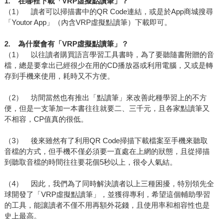
1. 在哪裡下載「VRP虛擬點讀筆」？
（1） 讀者可以掃描書中的QR Code連結，或是於App商城搜尋
「Youtor App」（內含VRP虛擬點讀筆）下載即可。
2.
為什麼會有「VRP虛擬點讀筆」？
（1） 以往讀者購買語言學習工具書時，為了要聽隨書附贈的音
檔，總是要拿出已經很少在用的CD播放器或利用電腦，又或是轉
存到手機來使用，耗時又不方便。
（2） 坊間當然也有推出「點讀筆」來改善此種學習上的不方
便，但是一支筆加一本書往往就要二、三千元，且各家點讀筆又
不相容，CP值真的很低。
（3） 後來雖然有了利用QR Code掃描下載檔案至手機來聽取
音檔的方式，但手機不僅必須要一直處在上網的狀態，且從掃描
到聽取音檔的時間往往要花個5秒以上，很令人氣結。
（4） 因此，我們為了同時解決讀者以上三種困擾，特別領先全
球開發了「VRP虛擬點讀筆」，並獲得專利，希望這個輔助學習
的工具，能讓讀者不僅不用再額外花錢，且使用率和相容性也是
史上最高。