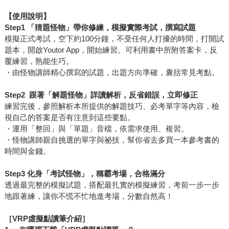
【使用說明】
Step1 「猜題怪物」帶你修練，模擬實際考試，撰寫試題
模擬正式考試，空下約100分鐘，不受任何人打擾的時間，打開試
題本，開啟Youtor App，開始練習。可利用書中所附答案卡，反
覆練習，熟能生巧。
・由怪物講師精心撰寫的試題，出題方向準確，囊括常見考點。
Step2
跟著「解題怪物」詳讀解析，反省錯誤，立即修正
練習完後，參照解析本所提供的解題技巧、必考單字等內容，檢
視自己的答案是否有注意到這些要點。
・運用「整回」與「單題」音檔，依需求使用、複習。
・怪物講師親自挑選的單字與祕技，幫你省去多買一本參考書的
時間與金錢。
Step3
化身「考試怪物」，稱霸考場，合格滿分
透過最完整的模擬試題，搭配最扎實的模擬練習，考前一步一步
地跟著練，讓你不慌不忙地進考場，分數自然高！
［VRP虛擬點讀筆介紹］