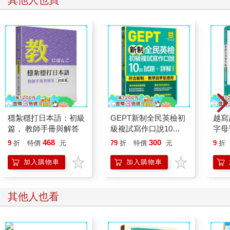
其他人也買
穩紮穩打日本語：初級
GEPT新制全民英檢初
越寫
篇， 教師手冊與解答
級複試寫作口說10回
字母
試題+詳解（雙書裝，
音 Q
468
300
9
折
特價
元
79
折
特價
元
9
折
附QR Code線上音
檔）
加入購物車
加入購物車
其他人也看