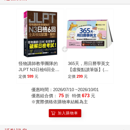
怪物講師教學團隊的
365天，用日曆學英文
JLPT N3日檢6回全真
【虛擬點讀筆版】(附
模擬試題＋解析(2書＋
「Youtor App」內含
定價
599
元
定價
299
元
附「Youtor App」內含
VRP虛擬點讀筆)
VRP虛擬點讀筆＋防
優惠時間：2026/07/10 ~2026/10/01
水書套)
優惠組合價：
75
折
特價
673
元
※實際價格依購物車結帳為主
加入購物車