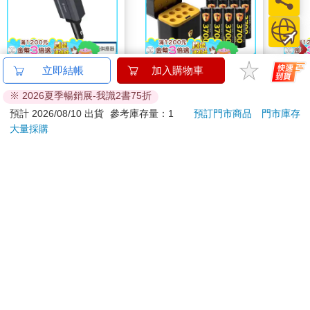
SEEK 47W雙伸縮線車
【8馬赫】3號/AA 恆壓
百樂果
立即結帳
加入購物車
用電源供應器/車充
可充式1.5V鋰電池全新
聯名
※ 2026夏季暢銷展-我識2書75折
(CU-C471C)
特大能量3700mWh8入
599
2018
特價
元
特價
元
84
折
799
2418
+(3號8槽)AI隨身收納
預計 2026/08/10 出貨
參考庫存量：1
預訂門市商品
門市庫存
盒充電器
大量採購
加入購物車
加入購物車
您可能會喜歡