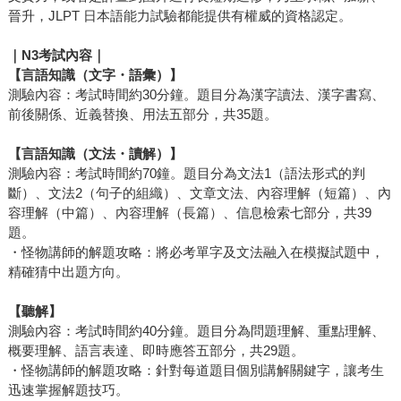
晉升，JLPT 日本語能力試驗都能提供有權威的資格認定。
｜
N3
考試內容｜
【言語知識（文字・語彙）】
測驗內容：考試時間約30分鐘。題目分為漢字讀法、漢字書寫、
前後關係、近義替換、用法五部分，共35題。
【言語知識（文法・讀解）】
測驗內容：考試時間約70鐘。題目分為文法1（語法形式的判
斷）、文法2（句子的組織）、文章文法、內容理解（短篇）、內
容理解（中篇）、內容理解（長篇）、信息檢索七部分，共39
題。
・怪物講師的解題攻略：將必考單字及文法融入在模擬試題中，
精確猜中出題方向。
【聽解】
測驗內容：考試時間約40分鐘。題目分為問題理解、重點理解、
概要理解、語言表達、即時應答五部分，共29題。
・怪物講師的解題攻略：針對每道題目個別講解關鍵字，讓考生
迅速掌握解題技巧。