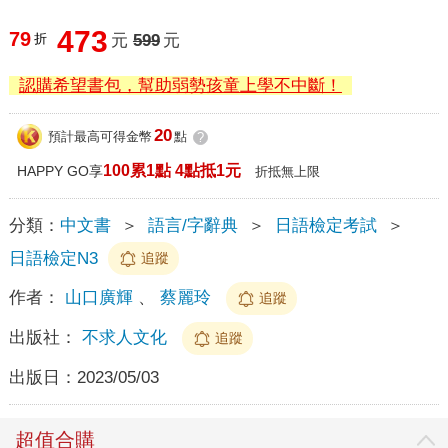
473
79
折
元
599
元
認購希望書包，幫助弱勢孩童上學不中斷！
20
預計最高可得金幣
點
?
100累1點 4點抵1元
HAPPY GO享
折抵無上限
分類：
中文書
＞
語言/字辭典
＞
日語檢定考試
＞
日語檢定N3
追蹤
作者：
山口廣輝
、
蔡麗玲
追蹤
出版社：
不求人文化
追蹤
出版日：
2023/05/03
超值合購