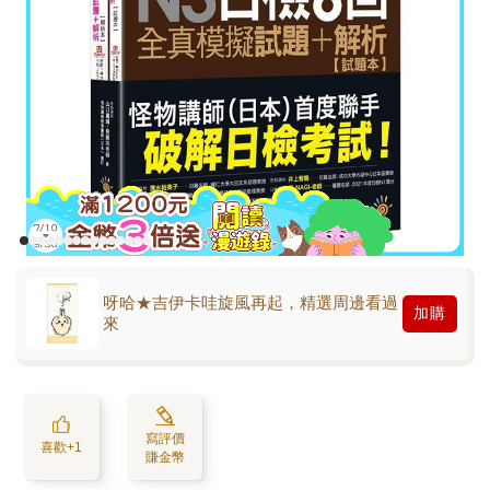
呀哈★吉伊卡哇旋風再起，精選周邊看過
加購
來
寫評價
喜歡+1
賺金幣