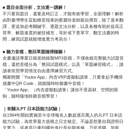
■
題目全面分析，文法逐一講解！
不只要寫題目，還要及時訂正，才能有效學習，全面理解！解析
由對臺灣學生盲點瞭若指掌的蔡麗玲老師親自撰寫，除了基本翻
譯，更追加必考關鍵字、逐題文法分析，以及各種有助於提高正
答率、解題速度的祕技補充，等於省下查單字、翻文法書的時
間，練寫試題就能增進實力考高分！
■
聽力音檔，整回單題隨掃隨聽！
全書邀請專業日籍老師錄製MP3音檔，不僅收錄完整聽力試題音
檔，還把音檔分為「整回試題模式」以及「單題練習模式」，讓
讀者依照學習情況自由選擇練習方式。
獨家附贈「Youtor App」內含VRP虛擬點讀筆，只要拿起手機掃
描書中QR Code，就能隨時聆聽書中音檔！
「Youtor App」（內含虛擬點讀筆）讓你不受器材、空間的限
制，隨時隨地聆聽音檔學習！
｜有關JLPT 日本語能力試驗｜
自1984年開始實施至今全球報名人數超過百萬人的JLPT 日本語
能力試驗，為世界最大規模之日文檢定。不論是想要自我證明日
文實力，或者是計畫到國外進行長短期進修，乃至求職、加薪、