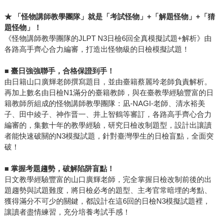
★
「怪物講師教學團隊」就是「考試怪物」+「解題怪物」+「猜
題怪物」！
《怪物講師教學團隊的JLPT N3日檢6回全真模擬試題+解析》由
各路高手齊心合力編審，打造出怪物級的日檢模擬試題！
■
臺日強強聯手，合格保證到手！
由日籍山口廣輝老師撰寫題目，並由臺籍蔡麗玲老師負責解析。
再加上數名由日檢N1滿分的臺籍教師，與在臺教學經驗豐富的日
籍教師所組成的怪物講師教學團隊：凪-NAGI-老師、清水裕美
子、田中綾子、神作晋一、井上智鶴等審訂，各路高手齊心合力
編審的，集數十年的教學經驗，研究日檢改制題型，設計出讓讀
者能快速破關的N3模擬試題，針對臺灣學生的日檢盲點，全面突
破！
■
掌握考題趨勢，破解陷阱盲點！
日文教學經驗豐富的山口廣輝老師，完全掌握日檢改制前後的出
題趨勢與試題難度，將日檢必考的題型、主考官常暗埋的考點、
獲得滿分不可少的關鍵，都設計在這6回的日檢N3模擬試題裡，
讓讀者盡情練習，充分培養考試手感！