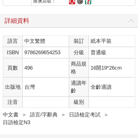
港澳店取：
詳細資料
語言
中文繁體
裝訂
紙本平裝
ISBN
9786269654253
分級
普通級
商品規
頁數
496
16開19*26cm
格
適讀年
出版地
台灣
全齡適讀
齡
注音
級別
中文書
＞
語言/字辭典
＞
日語檢定考試
＞
日語檢定N3