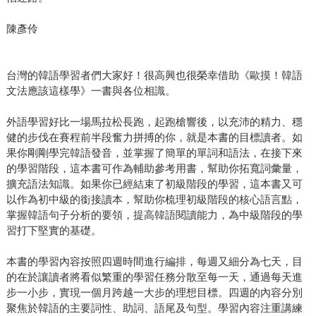
陳彥伶
台灣的韓語學習者們大家好！很高興也很榮幸借助《歐摸！韓語
文法應該這樣學》一書與各位相識。
外語學習好比一場馬拉松長跑，起跑槍響後，以充沛的精力、穩
健的步伐在賽程前半段奮力拼搏的你，就是本書的目標讀者。如
果你剛剛學完韓語發音，並掌握了簡單的單詞和語法，在接下來
的學習階段，這本書可作為輔助參考用書，幫助你拓寬詞彙量，
擴充語法知識。如果你已經結束了初級階段的學習，這本書又可
以作為初中級的銜接讀本，幫助你梳理初級階段的核心語言點，
掌握韓語句子分析的要領，提高韓語閱讀能力，為中級階段的學
習打下堅實的基礎。
本書的學習內容按照四週時間進行編排，每週又細分為七天，目
的在於讓讀者將看似繁重的學習任務分散至每一天，通過每天進
步一小步，實現一個月跨越一大步的理想目標。四週的內容分別
聚焦於韓語的主要詞性、助詞、語尾及句型。學習內容注重講練