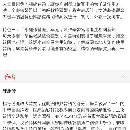
大量實用例句和練習題，讓你立刻獲取最實用的句子及使用方
法；全書練習題以「初級韓檢題型」為主軸設計，文法基礎觀念
學習與初級韓檢閱讀備考同時高效進行，實力、分數一次擁有。
特色三：「小知識補充」單元，延伸學習當週進度相關新知！
每天學習、準備考試總會疲乏，本書特別安排了喘息單元，補充
韓國流行語、韓語小細節及實用知識，了解韓國當地人如何使用
韓語，解答韓語學習者可能會有的疑惑，讓你的韓語實力再上一
層！
作者
陳彥伶
指考考進政大韓文，從此開啟與韓語的緣分。畢業後當了一年的
中韓自由譯者，因想挑戰韓語教學而決定到韓國繼續進修，主攻
韓語文法和第二語言習得，並於2023 年取得首爾大學韓語教育碩
士學位。現於韓國外國語大學翻譯所攻讀第二個碩士學位，兼職
韓語教學及中韓口筆譯，經營IG 粉專「歐摸！韓文」。曾任韓國