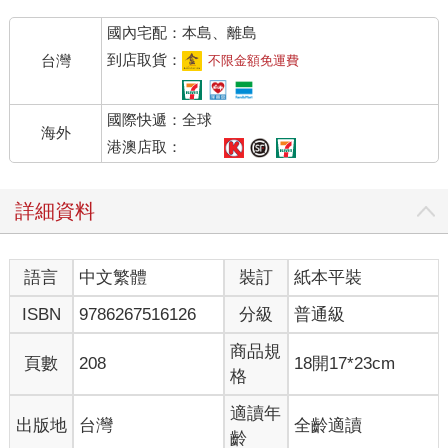
國內宅配：本島、離島
到店取貨：
台灣
不限金額免運費
國際快遞：全球
海外
港澳店取：
詳細資料
語言
中文繁體
裝訂
紙本平裝
ISBN
9786267516126
分級
普通級
商品規
頁數
208
18開17*23cm
格
適讀年
出版地
台灣
全齡適讀
齡