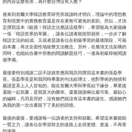
的內容這麼有用，為什麼台灣沒有人教？
後來到首爾大學韓語教育研究所就讀時才明白，理論中的理想教
育和現實中的實務教育還是存在著無可避免的差距。所以，才決
定撰寫這本《歐摸！韓語文法應該這樣學》，希望能為大家描繪
一張「韓語世界的草圖」，讓各位讀者能按部就班，一步步了解
韓語文法的組成。又或者是讓各位在初級學習的最後階段，可藉
由本書，再次全面性地統整文法概念。另外，在釐清文法架構的
同時，也能結合書中所教的閱讀解題技巧，一邊為初級韓檢閱讀
做準備。
最後要特別感謝二話不說就答應與我共同撰寫這本書的張磊學
長。張磊學長是和我同時畢業的句法組博士，他對學術的熱情和
嚴謹是系上人人皆知的。能在首爾大學與學長結下緣份，畢業後
還能一起寫書，是我莫大的榮幸。還要謝謝兩位最可靠、最貼心
的編輯，凡羽及羿妤，沒有她們就沒有這本書的誕生。感謝她們
為我的第一次出書留下了美好的回憶。
最後的最後，要感謝每一位讀者的支持和鼓勵。希望這本書能助
一臂之力，讓各位在學習韓文的道路上走得更穩、更遠，不再害
怕迷路。