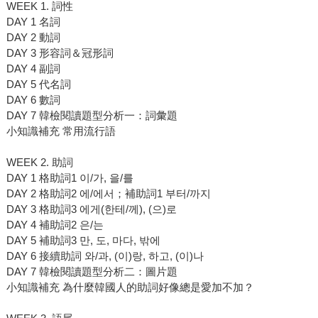
WEEK 1. 詞性
DAY 1 名詞
DAY 2 動詞
DAY 3 形容詞＆冠形詞
DAY 4 副詞
DAY 5 代名詞
DAY 6 數詞
DAY 7 韓檢閱讀題型分析一：詞彙題
小知識補充 常用流行語
WEEK 2. 助詞
DAY 1 格助詞1 이/가, 을/를
DAY 2 格助詞2 에/에서；補助詞1 부터/까지
DAY 3 格助詞3 에게(한테/께), (으)로
DAY 4 補助詞2 은/는
DAY 5 補助詞3 만, 도, 마다, 밖에
DAY 6 接續助詞 와/과, (이)랑, 하고, (이)나
DAY 7 韓檢閱讀題型分析二：圖片題
小知識補充 為什麼韓國人的助詞好像總是愛加不加？