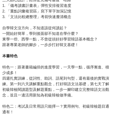
1. 「備考讀書計畫表」彈性安排複習進度
2. 「重點詞彙複習區」寫下單字加深記憶
3. 「文法比較總整理」考前快速釐清概念
自學韓文沒方向，不知道該從何讀起？
一開始好簡單，學到後面卻不知道在學什麼？
東學一些、西學一點，不曾從頭好好學習韓語基本概念？
跟著專業老師的腳步，一步步打好韓文基礎！
本書特色
特色一：跟著書籍編排的進度學習，一天學一點，循序漸進、積
少成多！
四週扎實訓練，從詞性、助詞、語尾到句型，還有最後的實戰演
練。第一到六天講解重點觀念，打好韓語文法基礎，第七天了解
初級韓檢閱讀題型及解題重點，一步一腳印建立完整韓語文法觀
念，並且一邊活用新知為初級韓檢做準備。
特色二：考試及日常用語只能擇一？實用例句、初級韓檢題目通
通有！