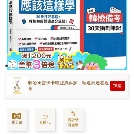
呀哈★吉伊卡哇旋風再起，精選周邊看過
加購
來
寫評價
電子書
喜歡+1
賺金幣