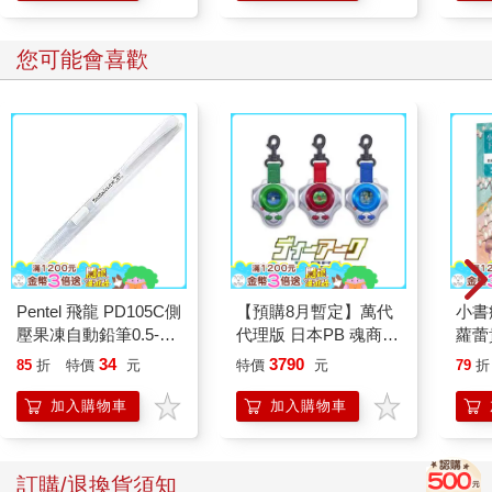
您可能會喜歡
Pentel 飛龍 PD105C側
【預購8月暫定】萬代
小書
壓果凍自動鉛筆0.5-白
代理版 日本PB 魂商店
蘿蕾
桿
限定 數碼寶貝 D-ARK
34
3790
85
折
特價
元
特價
元
79
折
25周年彩色進化版
加入購物車
加入購物車
訂購/退換貨須知