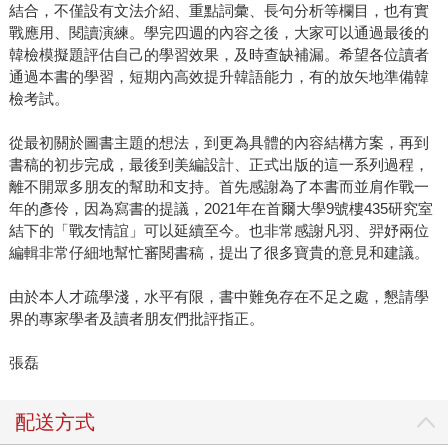
結合，不僅設有文法介紹、重點詞彙、長句分析等欄目，也有實
戰應用、閱讀演練。學完四週的內容之後，大家可以通過最後的
韓檢模擬題評估自己的學習效果，及時查缺補漏。希望各位讀者
通過本書的學習，短期內高效提升韓語能力，有的放矢地準備韓
檢考試。
從最初關於圖書主題的想法，到更為具體的內容結構方案，再到
書稿的初步完成，最後到美編設計、正式出版的這一系列過程，
離不開眾多朋友的幫助和支持。首先感謝為了本書而並肩作戰一
年的彥伶，因為寫書的提議，2021年在首爾大學9號樓435研究室
結下的「戰友情誼」可以延續至今。也非常感謝凡羽、羿妤兩位
編輯非常仔細地幫忙審閱書稿，提出了很多寶貴的意見和建議。
由於本人才疏學淺，水平有限，書中難免存在不足之處，懇請學
界的專家學者及讀者朋友們批評指正。
張磊
配送方式