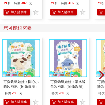
貓漫畫學歷史】
387
316
79
折
特價
元
79
折
特價
元
79
折
加入購物車
加入購物車
您可能也需要
可愛鉤織娃娃：開心小
可愛鉤織娃娃：噴水鯨
可愛
狗吹泡泡（附鑰匙圈）
魚吹泡泡（附鑰匙圈）
雞吹
280
280
特價
元
特價
元
特價
加入購物車
加入購物車