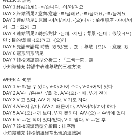
WEEK 3. 語尾
DAY 1 終結語尾1 -ㅂ/습니다, -아/어/여요
DAY 2 終結語尾2 意向/意志 -ㄹ/을래요, -ㄹ/을까요, -ㄹ/을게요
DAY 3 連結語尾1 原因 -아/어/여서, -(으)니까；前後順序 -아/어/여
서, -고；並列 -고
DAY 4 連結語尾2 轉折/對比 -는데, -지만；背景 -는데；假設 -(으)
면；目的/意圖 -(으)려고, -(으)러
DAY 5 先語末語尾 時態 -았/었/였-, -겠-；尊敬 -(으)시；意志 -겠-
DAY 6 冠形詞形語尾
DAY 7 韓檢閱讀題型分析三：「三句一問」題
小知識補充 韓語中表達尊敬的三種方法
WEEK 4. 句型
DAY 1 V-ㄹ/을 수 있다, V-아/어/여 주다, V-아/어/여 있다
DAY 2 A/V-ㄴ/은/는/ㄹ/을 것, A/V-(으)ㄹ 때, V-기 전에
DAY 3 V-고 있다, A/V-게 하다, V-기로 하다
DAY 4 A/V-지 않다, A/V-기 때문이다, A/V-아/어/여야 하다
DAY 5 A/V-(으)ㄹ까 보다, V-지 못하다, A/V-(으)ㄹ 수밖에 없다
DAY 6 V-ㄴ/은 적이 있다/없다, V-지 말다, V-ㄴ/은 후
DAY 7 韓檢閱讀題型分析四：排序題
小知識補充 韓檢初級經常出現的連接詞