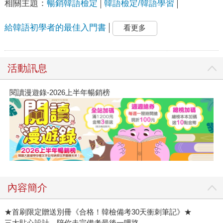
相關主題：
暢銷韓語檢定
韓語檢定/韓語學習
給韓語初學者的最佳入門書
看更多
活動訊息
閱讀漫遊錄-2026上半年暢銷榜
內容簡介
★首刷限定贈送別冊《合格！韓檢備考30天衝刺筆記》★
三大貼心設計，陪你走完備考最後一哩路