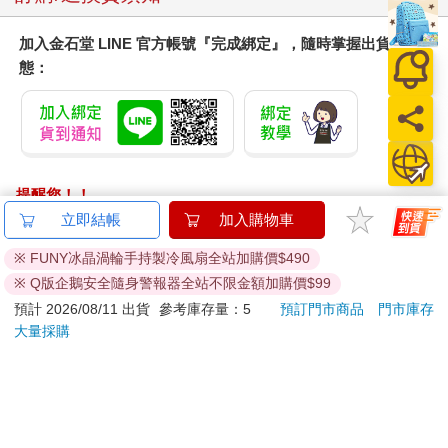
加入金石堂 LINE 官方帳號『完成綁定』，隨時掌握出貨動
態：
提醒您！！
金石堂及銀行均不會請您操作ATM! 如接獲電話要求您前往
立即結帳
加入購物車
ATM提款機，請不要聽從指示，以免受騙上當！
※ FUNY冰晶渦輪手持製冷風扇全站加購價$490
退換貨須知：
※ Q版企鵝安全隨身警報器全站不限金額加購價$99
**提醒您，鑑賞期不等於試用期，退回商品須為全新狀態**
預計 2026/08/11 出貨
參考庫存量：5
預訂門市商品
門市庫存
依據「消費者保護法」第19條及行政院消費者保護處公告之
大量採購
「通訊交易解除權合理例外情事適用準則」，以下商品購買
後，除商品本身有瑕疵外，將不提供7天的猶豫期：
易於腐敗、保存期限較短或解約時即將逾期。（如：生
鮮食品）