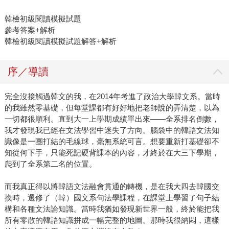
韓檢初級閱讀模擬試題
參考答案+解析
韓檢初級閱讀模擬試題解答+解析
序／導讀
完全沒接觸過韓文的我，在2014年考進了政治大學韓文系。當時
的我雖然零基礎，但每堂課都有好好地把老師說的弄清楚，以為
一切都很順利。直到大一上學期成績單出來――全系排名倒數，
我才發現我已經在文法學習中迷失了方向。腦袋中的韓語文法知
識像是一團打結的毛線球，毫無系統可言。想要重新打基礎卻不
知從何下手，只能死記硬背課本的內容，才終於在大三下學期，
爬到了全系第二名的位置。
而我真正得以將韓語文法融會貫通的轉機，是在我大四去韓國交
換時，選修了（韓）國文系句法學課程，在課堂上學習了句子結
構和各種文法論知識。當時我猶如發現新世界一般，終於能把我
所有零散的韓語知識拼成一幅完整的地圖。那時我很納悶，這樣