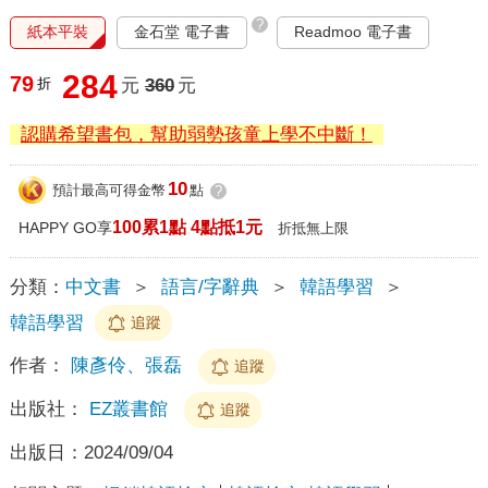
?
紙本平裝
金石堂 電子書
Readmoo 電子書
284
79
折
元
360
元
認購希望書包，幫助弱勢孩童上學不中斷！
10
預計最高可得金幣
點
?
100累1點 4點抵1元
HAPPY GO享
折抵無上限
分類：
中文書
＞
語言/字辭典
＞
韓語學習
＞
韓語學習
追蹤
作者：
陳彥伶、張磊
追蹤
出版社：
EZ叢書館
追蹤
出版日：
2024/09/04