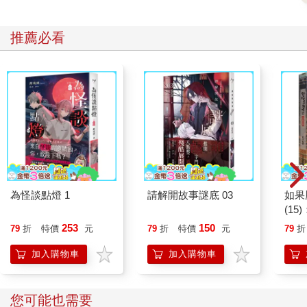
推薦必看
為怪談點燈 1
請解開故事謎底 03
如果
(1
貓漫
253
150
79
折
特價
元
79
折
特價
元
79
折
加入購物車
加入購物車
您可能也需要