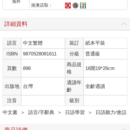
海外
港澳店取：
詳細資料
語言
中文繁體
裝訂
紙本平裝
ISBN
9870528081611
分級
普通級
商品規
頁數
896
16開19*26cm
格
適讀年
出版地
台灣
全齡適讀
齡
注音
級別
中文書
＞
語言/字辭典
＞
日語學習
＞
日語聽力/會話