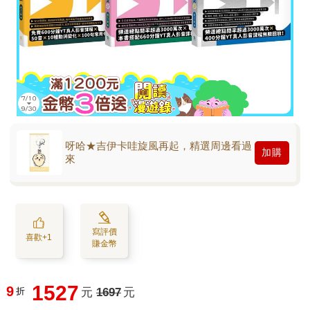
呀哈★吉伊卡哇旋風再起，精選周邊看過
加購
來
寫評價
喜歡+1
賺金幣
1527
9
折
元
1697
元