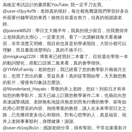
為檢定考試設計的書搭配YouTube, 我一定手刀去買。
@user-rl3yy4sf9t：老師真的很好，每次都免費讓我們學習好多在
外面要付錢學習的東西！雖然目前還在努力，但真的很謝謝老
師。
@joanneli8520：學日文大概半年，我真的很少留言，但我覺得井
上老師真的太用心，一定要支持。看了一次講解就每天看著練
習，非常清楚又明瞭。我目前也算是初學者階段，大部分都可以
理解，而且畫面清楚明白，真的不推不行。
@mingkung2228：博客來已經買好二本書了。目前還在學第一本
的動詞變化，搭配口語第二集來看，真的會學很快。
@YHWUFamily：老師您好，我已經看了您的教學影片兩個月左
右，也買了您出的書，受益良多！真的從零開始學，天天聽您教
的影片，慢慢有印象該怎麼說。
@Wonderland_Hayato：尊敬的井上老師，您好！到前日才有幸
知您的教學影片，當天已線上訂購您教學著作二本，也藉此向您
表達誠摯感謝。老師無私地提供無差別而免付費的教學、卻有如
此用心而豐采的內容、熱情專業的教授，讓人在未來學習日文之
路，已先獲得更多信心和期待。對有心想學的人，真是福音。祝
井上老師事事順利，身體健康！謝謝。
@user-rb1oq3fo1n：感謝老師分享，很有幫助。平常在家看影片