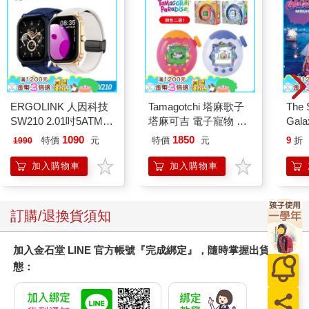
ERGOLINK 人因科技
Tamagotchi 塔麻歌子
The 
SW210 2.01吋5ATM游
塔麻可吉 電子寵物 樂
Gala
泳心率血氧藍牙通話腕
園系列（熱帶橙果／極
Peac
1090
1850
特價
元
特價
元
9
折
1990
錶
地冰雪）
Surpri
Mari
加入購物車
加入購物車
Stor
訂購/退換貨須知
加入金石堂 LINE 官方帳號『完成綁定』，隨時掌握出貨動
態：