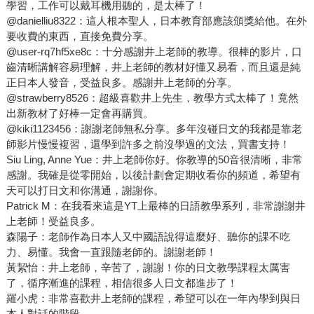
學習，工作可以戴耳機用聽的，是太棒了！
@danielliu8322：這人根本聖人，日本教育部應該頒獎給他。在外
要收費的東西，直接免費分享。
@user-rq7hf5xe8c：十分感謝井上老師的教導。很棒的影片，口
齒清晰講解容易理解，井上老師的教材好懂又易看，而且還是純
正日本人發音，受益良多。感謝井上老師的分享。
@strawberry8526：超級喜歡井上先生，教學方式太棒了！竟然
出新教材了好棒一定會再購買。
@kiki1123456：謝謝老師無私分享。多年沒碰日文的我都是靠老
師影片慢慢複習，還學到許多之前沒學過的文法，買書支持！
Siu Ling, Anne Yue：井上老師你好。你教導的50音很清晰，非常
感謝。我確是從零開始，以後計劃會定期收看你的頻道，希望有
天可以打日文和你溝通，謝謝你。
Patrick M：在我看來這是YT上最棒的日語教學系列，非常謝謝井
上老師！受益良多。
森陽子：老師作為日本人又中國語說得這麼好、聽你的課不吃
力、易懂。我會一直跟隨老師的。謝謝老師！
黃絜怡：井上老師，辛苦了，謝謝！你的日文教學課程太厲害
了，循序漸進的課程，相信很多人日文都進步了！
羅小虎：非常喜歡井上老師的課程，希望可以在一年內學到與日
本人對話的階段。