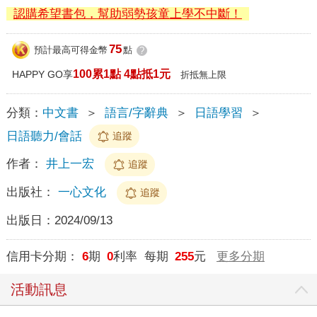
認購希望書包，幫助弱勢孩童上學不中斷！
75
預計最高可得金幣
點
?
100累1點 4點抵1元
HAPPY GO享
折抵無上限
分類：
中文書
＞
語言/字辭典
＞
日語學習
＞
日語聽力/會話
追蹤
作者：
井上一宏
追蹤
出版社：
一心文化
追蹤
出版日：
2024/09/13
信用卡分期：
6
期
0
利率 每期
255
元
更多分期
活動訊息