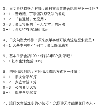
３、日文會話特徵之解釋：教科書跟實際會話哪裡不一樣呢？
３−１．普通體、丁寧體跟尊敬語的差別
３−２．「普通體」怎麼用？
３−３．會話常用的「～んです」的用法
３−４．會話特有的15種用法
４、日文句型大特訓：原來換單字就可以表達這麼多意思！
４−１ 50基本句型×４例句，會話跟讀練習
５、基本生活會話100：練習A跟B的對話吧！
５−１基本生活會話100句
６、四種情境對話：不同情境講話方式不一樣唷！
６−１ 朋友會話50篇
６−２ 家庭會話50篇
６−３ 公司會話50篇
６−４ 觀光會話50篇
７、讓日文會話進步的小技巧： 怎樣聊天才能更像日本人？