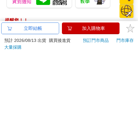
提醒您！！
金石堂及銀行均不會請您操作ATM! 如接獲電話要求您前往
立即結帳
加入購物車
ATM提款機，請不要聽從指示，以免受騙上當！
預計 2026/08/13 出貨
購買後進貨
預訂門市商品
門市庫存
退換貨須知：
大量採購
**提醒您，鑑賞期不等於試用期，退回商品須為全新狀態**
依據「消費者保護法」第19條及行政院消費者保護處公告之
「通訊交易解除權合理例外情事適用準則」，以下商品購買
後，除商品本身有瑕疵外，將不提供7天的猶豫期：
易於腐敗、保存期限較短或解約時即將逾期。（如：生
鮮食品）
依消費者要求所為之客製化給付。（客製化商品）
報紙、期刊或雜誌。（含MOOK、外文雜誌）
經消費者拆封之影音商品或電腦軟體。
非以有形媒介提供之數位內容或一經提供即為完成之線
上服務，經消費者事先同意始提供。（如：電子書、電
子雜誌、下載版軟體、虛擬商品…等）