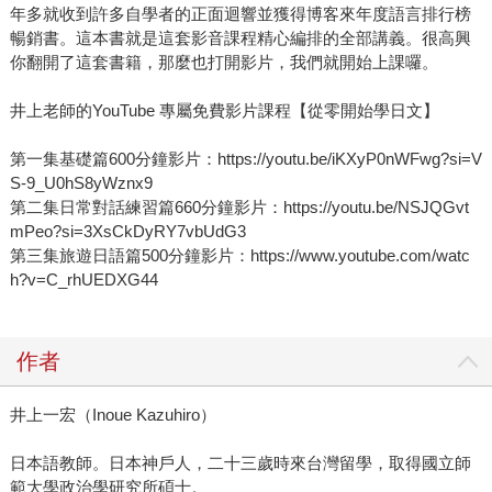
年多就收到許多自學者的正面迴響並獲得博客來年度語言排行榜
暢銷書。這本書就是這套影音課程精心編排的全部講義。很高興
你翻開了這套書籍，那麼也打開影片，我們就開始上課囉。
井上老師的YouTube 專屬免費影片課程【從零開始學日文】
第一集基礎篇600分鐘影片：https://youtu.be/iKXyP0nWFwg?si=V
S-9_U0hS8yWznx9
第二集日常對話練習篇660分鐘影片：https://youtu.be/NSJQGvt
mPeo?si=3XsCkDyRY7vbUdG3
第三集旅遊日語篇500分鐘影片：https://www.youtube.com/watc
h?v=C_rhUEDXG44
作者
井上一宏（Inoue Kazuhiro）
日本語教師。日本神戶人，二十三歲時來台灣留學，取得國立師
範大學政治學研究所碩士。