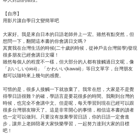
【自序】
用影片讓自學日文變簡單吧
大家好。我是來自日本的日語老師井上一宏。雖然有點突然，但
想問一下，翻開這本書的你會講日文嗎？
其實我在台灣生活的時候(二十歲的時候，從神戶去台灣留學)發現
很多朋友已經會講日文囉！
雖然每個人的程度不一樣，但大部分的人都有接觸過日文呢，像
「おいしい(oisii)」「かわいい(kawaii)」等日文單字，台灣朋友
都可以隨時來上幾句的感覺。
可惜的是，很多人接觸一下就放棄了。我常在想，大家是不是覺
得學日語很難？的確，學語言是要花很多的時間。我剛到台灣的
時候，也完全不會講中文。但是呢，每天學習到現在已經可以跟
很多台灣朋友聊天了。這是非常開心的事情，相信這本書的讀者
也一定可以做到。只要沒有放棄學習日語，你的日語一定會進
步，讓井上老師陪著大家快樂學習，一起努力達到大家的目標
吧！