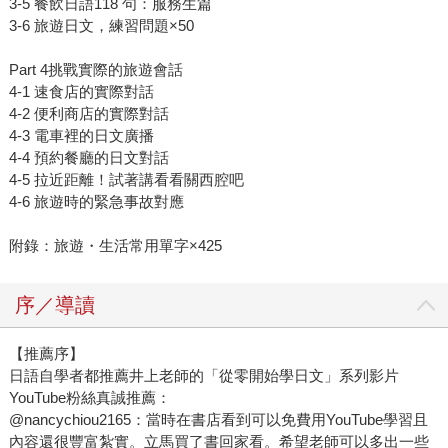
3-5 餐飲日語118 句：服務生篇
3-6 旅遊日文，練習問題×50
Part 4挑戰實際的旅遊會話
4-1 速食店的實際對話
4-2 便利商店的實際對話
4-3 電車裡的日文廣播
4-4 預約餐廳的日文對話
4-5 拉近距離！試著講看看關西腔吧
4-6 旅遊時的緊急事故對應
附錄：旅遊・生活常用單字×425
序／導讀
【推薦序】
日語自學者都推薦井上老師的「從零開始學日文」系列影片
YouTube粉絲真誠推薦：
@nancychiou2165：當時在書店看到可以免費用YouTube學習且
內容還很豐富紮實。立馬買了書回家看。希望老師可以多出一些