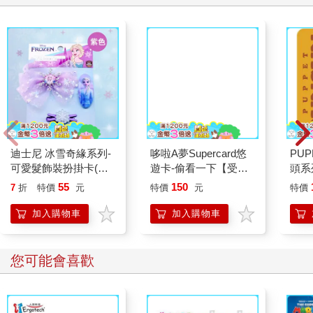
哆啦A夢Supercard悠
遊卡-偷看一下【受託
代銷】
迪士尼 冰雪奇緣系列-
PUP
可愛髮飾裝扮掛卡(紫
頭系列
色)
卡-
55
150
7
折
特價
元
特價
元
特價
銷】
加入購物車
加入購物車
您可能會喜歡