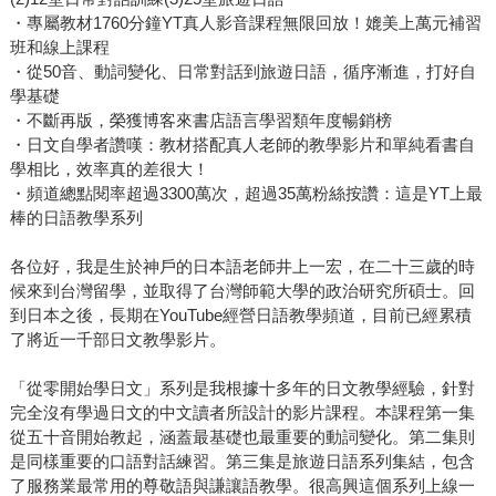
・專屬教材1760分鐘YT真人影音課程無限回放！媲美上萬元補習
班和線上課程
・從50音、動詞變化、日常對話到旅遊日語，循序漸進，打好自
學基礎
・不斷再版，榮獲博客來書店語言學習類年度暢銷榜
・日文自學者讚嘆：教材搭配真人老師的教學影片和單純看書自
學相比，效率真的差很大！
・頻道總點閱率超過3300萬次，超過35萬粉絲按讚：這是YT上最
棒的日語教學系列
各位好，我是生於神戶的日本語老師井上一宏，在二十三歲的時
候來到台灣留學，並取得了台灣師範大學的政治研究所碩士。回
到日本之後，長期在YouTube經營日語教學頻道，目前已經累積
了將近一千部日文教學影片。
「從零開始學日文」系列是我根據十多年的日文教學經驗，針對
完全沒有學過日文的中文讀者所設計的影片課程。本課程第一集
從五十音開始教起，涵蓋最基礎也最重要的動詞變化。第二集則
是同樣重要的口語對話練習。第三集是旅遊日語系列集結，包含
了服務業最常用的尊敬語與謙讓語教學。很高興這個系列上線一