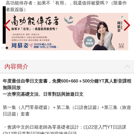
作
閱讀漫遊錄-2026上半年暢銷榜
飢
內容簡介
年度最佳自學日文套書，免費600+660＋500分鐘YT真人影音課程
無限回放
一次學完基礎文法、日常對話與旅遊日文
第一集（入門零基礎篇）＋第二集（口語會話篇）+第三集（旅遊
日語篇）套書
・會講中文的日籍老師為零基礎者設計：(1)22堂入門YT日語課
(2)12堂日常對話訓練(3)25堂旅遊日語