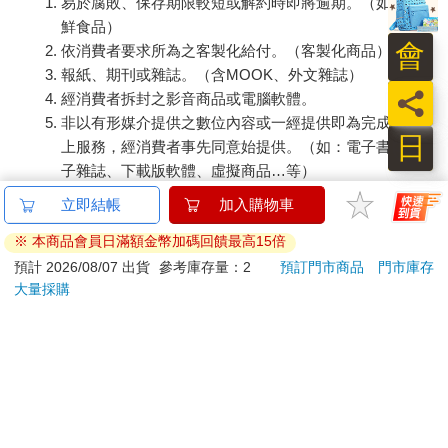
易於腐敗、保存期限較短或解約時即將逾期。（如：生
鮮食品）
會
依消費者要求所為之客製化給付。（客製化商品）
報紙、期刊或雜誌。（含MOOK、外文雜誌）
員
經消費者拆封之影音商品或電腦軟體。
非以有形媒介提供之數位內容或一經提供即為完成之線
日
上服務，經消費者事先同意始提供。（如：電子書、電
子雜誌、下載版軟體、虛擬商品…等）
已拆封之個人衛生用品。（如：內衣褲、刮鬍刀、除毛
刀…等）
若非上列種類商品，均享有到貨7天的猶豫期（含例假
日）。
辦理退換貨時，商品（組合商品恕無法接受單獨退貨）必須
是您收到商品時的原始狀態（包含商品本體、配件、贈品、
保證書、所有附隨資料文件及原廠內外包裝…等），請勿直
接使用原廠包裝寄送，或於原廠包裝上黏貼紙張或書寫文
字。
退回商品若無法回復原狀，將請您負擔回復原狀所需費用，
嚴重時將影響您的退貨權益。