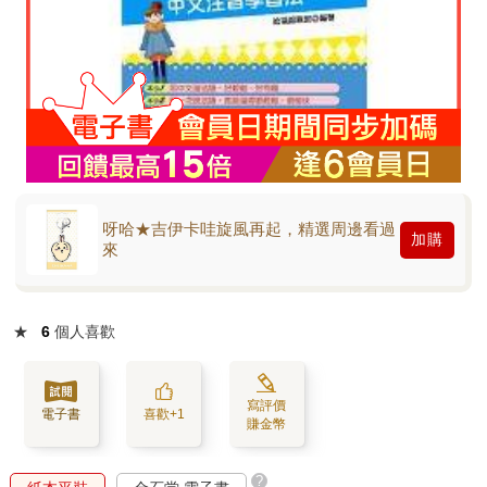
呀哈★吉伊卡哇旋風再起，精選周邊看過
加購
來
★
6
個人喜歡
寫評價
電子書
喜歡+1
賺金幣
?