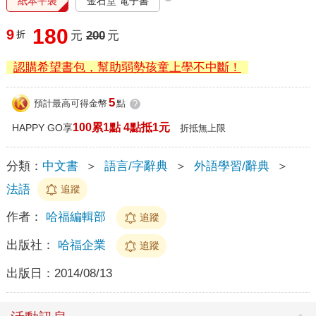
紙本平裝
金石堂 電子書
180
9
折
元
200
元
認購希望書包，幫助弱勢孩童上學不中斷！
5
預計最高可得金幣
點
?
100累1點 4點抵1元
HAPPY GO享
折抵無上限
分類：
中文書
＞
語言/字辭典
＞
外語學習/辭典
＞
法語
追蹤
作者：
哈福編輯部
追蹤
出版社：
哈福企業
追蹤
出版日：
2014/08/13