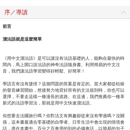
序／導讀
前言
溜法語就是這麼簡單
《用中文溜法語》是可以讓沒有法語基礎的人，能夠在最快的時
間內，馬上開口說法語的神奇法語隨身書。利用簡易的中文注
音，我們讓法語學習變得好輕鬆、好簡單！
學語言有沒有捷徑？這個問題的答案是肯定的。當大家都從枯燥
的發音練習開始，然後努力地背好所有的文法規則時，你也可以
選擇，不要走這樣一條漫長的道路。在這邊，我們推薦你一種革
新式的法語學習法，那就是用中文快速溜法語。
你想要去法國旅行嗎？你對法文有興趣卻從來沒有學過嗎？沒關
係，這本書最適合零基礎的自學者。日常生活中會出現的情境會
話，盡在本書中。百分之百會用的到的必備會話，以簡易的句子