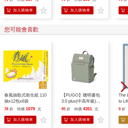
加入購物車
加入購物車
您可能會喜歡
春風抽取式衛生紙 110
【PUGO】聰明書包
The L
抽x12包x6袋
3.0 plus(中高年級)沙
to Li
綠 全新進化玩美上市
1079
4351
78
折
特價
元
95
折
特價
元
9
折
加入購物車
加入購物車