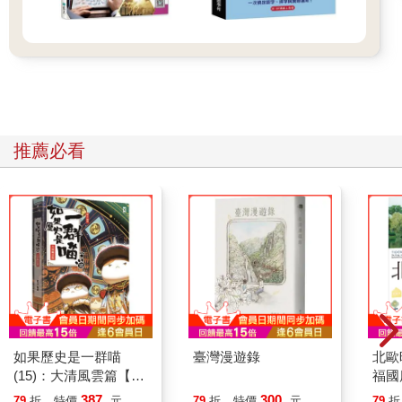
推薦必看
如果歷史是一群喵
臺灣漫遊錄
北歐
(15)：大清風雲篇【萌
福國
貓漫畫學歷史】
387
300
79
折
特價
元
79
折
特價
元
79
折