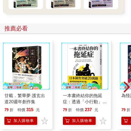
推薦必看
廿載．繁華夢 護玄出
一本書終結你的拖延
為怪
道20週年創作集
症：透過「小行動」打
開大腦的行動開關，懶
315
237
79
折
特價
元
79
折
特價
元
79
折
人也能變身「行動派」
的37個科學方法
加入購物車
加入購物車