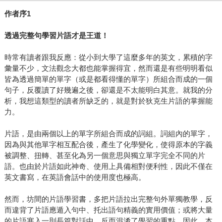
作者序1
透過完整句學習片語才是王道！
時常有讀者跟我反應：從小到大學了這麼多年的英文，累積的字
彙量不少，文法觀念大都也能掌握得宜，然而還是有些明明看似
皆為透過簡單的單字（或是都看得懂的單字）所組合而成的一個
句子，反覆讀了好幾遍之後，卻還是不太能明白其意。就我的分
析，我想這類型的讀者所缺乏的，就是對於狄克生片語的掌握能
力。
片語，是由兩個以上的單字所組合而成的詞組。詞組內的單字，
因為與其他單字相互配合後，產生了化學變化，使得原本的字義
被調整、扭轉、甚至化為另一個意思與獨立單字完全不同的片
語。也由於片語如此神奇、使用上具備相對便利性，因此不僅在
英文書寫，在英語會話中的使用度也極高。
然而，坊間的片語學習書，多把片語拉出完整句外單獨教學，反
而違背了片語應遁入句中、托出語句精義的實用價值；或將大量
的片語塞入一則長篇對話中，反而混淆了學習的重點。因此，本