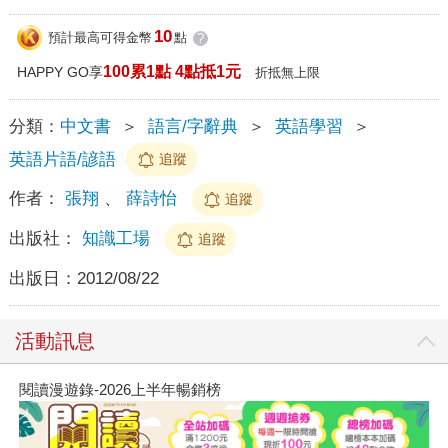
10
預計最高可得金幣
點
?
100累1點 4點抵1元
HAPPY GO享
折抵無上限
分類：
中文書
＞
語言/字辭典
＞
英語學習
＞
英語片語/諺語
追蹤
作者：
張翔
、
薛詩怡
追蹤
出版社：
知識工場
追蹤
出版日：
2012/08/22
活動訊息
閱讀漫遊錄-2026上半年暢銷榜