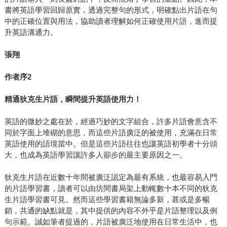
書將英語學習回歸原實，透過完整句的形式，明確點出片語在句
中的正確位置與用法，協助讀者理解如何正確使用片語，進而提
升英語溝通力。
張翔
作者序2
精通狄克生片語，瞬間提升英語使用力！
英語的微妙之處在於，經過巧妙的文字組合，許多片語會意含不
同於字面上堆砌的意思，而這些片語廣泛的被使用，充滿在日常
英語使用的語境當中。但是這些片語往往也讓英語初學者十分頭
大，也成為英語學習讓許多人卻步的最主要原因之一。
狄克生片語在近數十年間被廣泛認定為最有系統，也最容易入門
的片語學習書，讀者可以由坊間書局架上動輒數十本不同的狄克
生片語學習書可見。然而這些學習書籍無論多新，甚或是多暢
銷，共通的缺點就是，其中提供的內容不外乎是片語整理以及例
句示範。誠如筆者提過的，片語被廣泛地使用在日常生活中，也