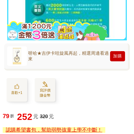
呀哈★吉伊卡哇旋風再起，精選周邊看過
加購
來
寫評價
喜歡+1
賺金幣
252
79
折
元
320
元
認購希望書包，幫助弱勢孩童上學不中斷！