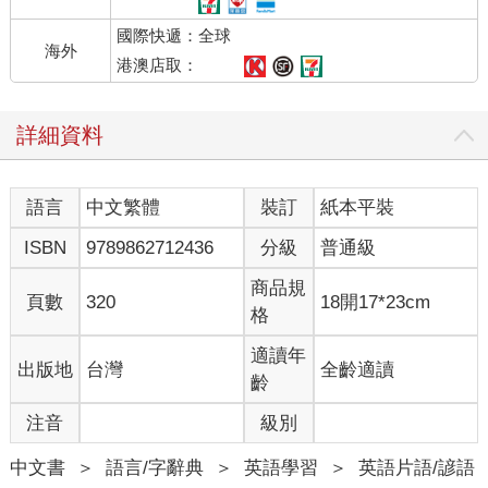
國際快遞：全球
海外
港澳店取：
詳細資料
語言
中文繁體
裝訂
紙本平裝
ISBN
9789862712436
分級
普通級
商品規
頁數
320
18開17*23cm
格
適讀年
出版地
台灣
全齡適讀
齡
注音
級別
中文書
＞
語言/字辭典
＞
英語學習
＞
英語片語/諺語