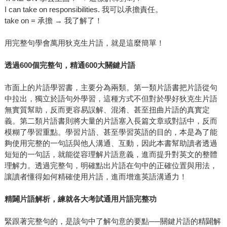
I can take on responsibilities. 我可以承擔責任。
take on = 承擔 → 我了解了！
用完整句學會萬用狄克生片語，就是這麼簡單！
透過600個完整句，精通600大關鍵片語
市面上的片語學習書，主要分為兩類。第一類片語書把片語從句
中拉出，獨立於語句外學習，這種方式不但對於學好狄克生片語
無實質幫助，反而更容易誤解、混淆、甚至扭曲片語的真實定
義。第二類片語書則將大量的片語塞入長篇文章或對話中，反而
模糊了學習重點。學習片語、甚至學習英語的目的，本是為了能
夠使用完整的一句話與他人溝通、互動，因此本書幫助讀者透過
短短的一句話，就能從容理解片語意義，進而提升對英文的整體
理解力。透過完整句，明確點出片語在句中的正確位置與用法，
讓讀者懂得如何精確使用片語，進而增進英語溝通力！
精闢片語解析，練就各大考試通用片語完整功
緊跟著完整句的，是該句中了解句意的要點──關鍵片語的精闢解