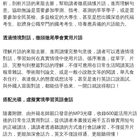
析，剖析片語的來龍去脈，幫助讀者徹底搞懂片語，進而理解句
意。協助無論是需要參加學測、指考、基測的莘莘學子，或是需
要參加全民英檢、多益檢定的大專生，甚至是想出國深造的托福
考生、欲躋身公職窄門的國考考生，培養應具備的片語能力。
透過情境對話，徹頭徹尾學會實用片語
理解片語的來龍去脈、進而讀懂完整句意後，讀者可以透過情境
對話，學習如何在真實情境中使用片語。循序漸進，從單字、片
語、完整句到整篇對話的理解，不僅可應用在日常生活閱讀英語
報章雜誌、學術期刊論文、或是一般小說散文等的閱讀，舉凡食
衣住行、表達個人的態度或想法等，甚至是進行英語口說面試、
與外國人當面對談，都能信手捻來、一開口就說得順口！
搭配光碟，虛擬實境學習英語會話
隨書附贈、由外籍名師親口發音的MP3光碟，收錄600篇活用片語
後的日常生活實用對話，提供讀者本書接近兩千五百條實用短句
的正確讀法，讓讀者透過聽讀的方式進行會話練習，不僅提升片
語力，更能加深會話力，英文不僅說得通、更能聽得懂！