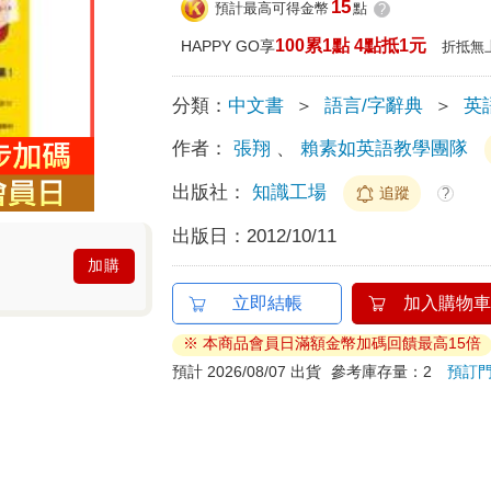
15
預計最高可得金幣
點
?
100累1點 4點抵1元
HAPPY GO享
折抵無
分類：
中文書
＞
語言/字辭典
＞
英
作者：
張翔
、
賴素如英語教學團隊
出版社：
知識工場
追蹤
?
出版日：
2012/10/11
加購
立即結帳
加入購物車
※ 本商品會員日滿額金幣加碼回饋最高15倍
預計 2026/08/07 出貨
參考庫存量：2
預訂