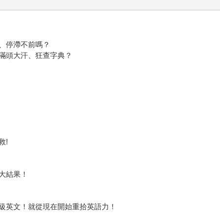
、停滯不前嗎？
滿頭大汗、狂查字典？
救!
大結果！
級英文！就從現在開始重拾英語力！