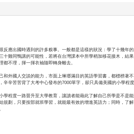
跟反應出國時遇到的許多糗事。一般都是這樣的狀況：學了十幾年的
三十雞同鴨講的可能性，若將在台灣課本中所學稍加移花接木，結果
理都不理，揮一揮衣袖隨即轉身離去。
己和外國人交談的能力，市面上琳瑯滿目的英語學習書，都標榜著不
勝，辛辛苦苦背了大考中心發布的7000單字，卻只具備美國的小學程
小學程度一路晉升至大學教育，讓讀者能藉此了解自己所學是不是能
始規劃，只要按部就班學習，就能最有效的增進英語力；同時，了解
。