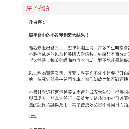
序／導讀
作者序１
讓學習中的小改變創造大結果！
隨著最近出國打工、遊學熱潮正盛，許多學生時常會
本胸有成足的以為和美國人對話時，約略只有百分之
瞪大雙眼，接著劈哩啪啦自說自話，要不然就是乾脆
以上均為實際案例。其實，學英文不外乎是要提升自
的一個死穴就是---閉門造車！知己知彼才能百戰百
本書針對這類窘境將英文學習分成五大階段，從美國
與母語人士的真實差距。學英文，隨時隨地都可以開
圍的記憶背誦與應用，其學習成效必定不可同日而語
張翔