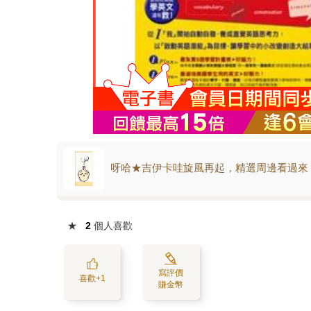
呀哈★吉伊卡哇旋風再起，精選周邊看過來
★
2
個人喜歡
寫評價
喜歡+1
賺金幣