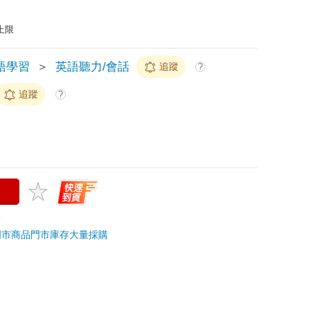
上限
語學習
＞
英語聽力/會話
追蹤
?
追蹤
?
門市商品
門市庫存
大量採購