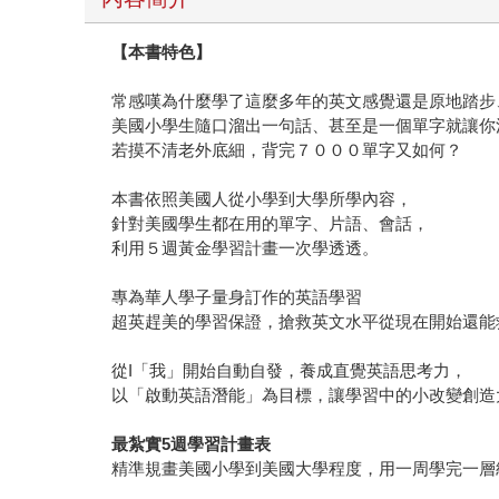
【本書特色】
常感嘆為什麼學了這麼多年的英文感覺還是原地踏步
美國小學生隨口溜出一句話、甚至是一個單字就讓你
若摸不清老外底細，背完７０００單字又如何？
本書依照美國人從小學到大學所學內容，
針對美國學生都在用的單字、片語、會話，
利用５週黃金學習計畫一次學透透。
專為華人學子量身訂作的英語學習
超英趕美的學習保證，搶救英文水平從現在開始還能
從I「我」開始自動自發，養成直覺英語思考力，
以「啟動英語潛能」為目標，讓學習中的小改變創造
最紮實5週學習計畫表
精準規畫美國小學到美國大學程度，用一周學完一層