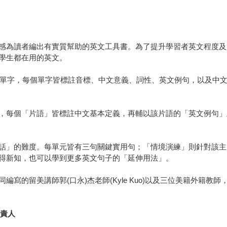
感為讀者編出有實質幫助的英文工具書。為了提升學習者英文程度及
學生都在用的英文。
習的單字，每個單字皆標註音標、中文意義、詞性、英文例句，以及中
，每個「片語」皆標註中文基本定義，再輔以該片語的「英文例句」
話」的難度。每單元皆有三句關鍵實用句；「情境演練」則針對該主
得新知，也可以學到更多英文句子的「延伸用法」。
師郭(口永)杰老師(Kyle Kuo)以及三位美籍外籍教師，Andrew C. 
負責人