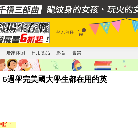
0
登入/註冊
電
居家休閒
日用食品
影音
售票
！5週學完美國大學生都在用的英
中斷！