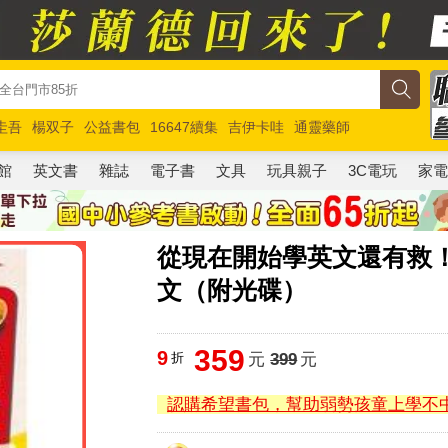
圭吾
楊双子
公益書包
16647續集
吉伊卡哇
通靈藥師
路邊攤新作
馬斯克
玩具總動員5
超慢跑
館
英文書
雜誌
電子書
文具
玩具親子
3C電玩
家
從現在開始學英文還有救
文（附光碟）
359
9
折
元
399
元
認購希望書包，幫助弱勢孩童上學不