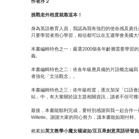
作者序２
挑戰老外程度就靠這本！
身為英語教育人員，我認為我有強烈的使命感及責任
只要學習者用心學習，相信都可以在五週學會美國大
本書編輯特色之一：嚴選2000個各年齡層需要學
義。
本書編輯特色之二：依各年級應具備的片語概念編寫
者強化「文法觀念」。
本書編輯特色之三：依年級程度，逐次加深「口語會
站」中，有大量關於該主題相關資訊，讀者不但可獲
最後，本書能順利完成，要特別感謝與我一起合作一同編寫的留美講
Willette。謝謝大家的同心努力，讓本書能如期付梓。
賴素如
英文教學小魔女楊淑如∕豆豆果創意英語研發