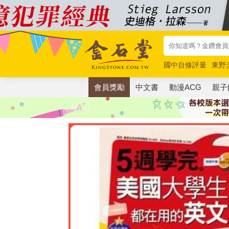
國中自修評量
東野
唯紅花綻放
奧德賽
會員獎勵
中文書
動漫ACG
親子